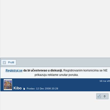
Profil
Registruj se
da bi učestvovao u diskusiji.
Registrovanim korisnicima se NE
prikazuju reklame unutar poruka.
Idi na vr
Kibo
Poslao: 12 Dec 2008 20:28
0