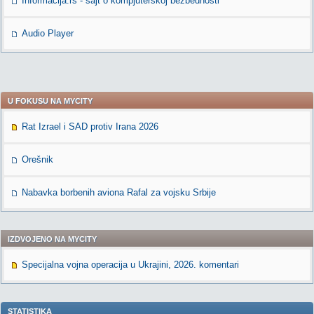
Informacija.rs - sajt o kompjuterskoj bezbednosti
Audio Player
U FOKUSU NA MYCITY
Rat Izrael i SAD protiv Irana 2026
Orešnik
Nabavka borbenih aviona Rafal za vojsku Srbije
IZDVOJENO NA MYCITY
Specijalna vojna operacija u Ukrajini, 2026. komentari
STATISTIKA