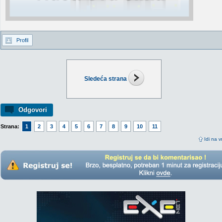
Profil
Sledeća strana
Odgovori
Strana:
1
2
3
4
5
6
7
8
9
10
11
Idi na v