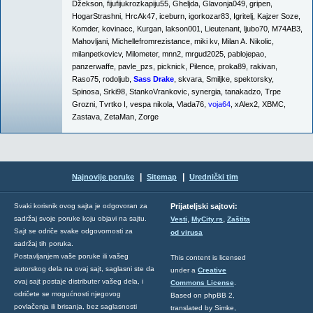
Džekson
,
fijufijukrozkapiju55
,
Gheljda
,
Glavonja049
,
gripen
,
HogarStrashni
,
HrcAk47
,
iceburn
,
igorkozar83
,
Igritelj
,
Kajzer Soze
,
Komder
,
kovinacc
,
Kurgan
,
lakson001
,
Lieutenant
,
ljubo70
,
M74AB3
,
Mahovljani
,
Michellefromrezistance
,
miki kv
,
Milan A. Nikolic
,
milanpetkovicv
,
Milometer
,
mnn2
,
mrgud2025
,
pablojepao
,
panzerwaffe
,
pavle_pzs
,
picknick
,
Pilence
,
proka89
,
rakivan
,
Raso75
,
rodoljub
,
Sass Drake
,
skvara
,
Smiljke
,
spektorsky
,
Spinosa
,
Srki98
,
StankoVrankovic
,
synergia
,
tanakadzo
,
Trpe
Grozni
,
Tvrtko I
,
vespa nikola
,
Vlada76
,
voja64
,
xAlex2
,
XBMC
,
Zastava
,
ZetaMan
,
Zorge
|
|
Najnovije poruke
Sitemap
Urednički tim
Svaki korisnik ovog sajta je odgovoran za
Prijateljski sajtovi:
,
,
sadržaj svoje poruke koju objavi na sajtu.
Vesti
MyCity.rs
Zaštita
Sajt se odriče svake odgovornosti za
od virusa
sadržaj tih poruka.
Postavljanjem vaše poruke ili vašeg
This content is licensed
autorskog dela na ovaj sajt, saglasni ste da
under a
Creative
ovaj sajt postaje distributer vašeg dela, i
Commons License
.
odričete se mogućnosti njegovog
Based on phpBB 2,
povlačenja ili brisanja, bez saglasnosti
translated by Simke,