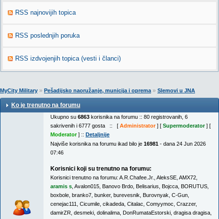
RSS najnovijih topica
RSS poslednjih poruka
RSS izdvojenjih topica (vesti i članci)
»
»
MyCity Military
Pešadijsko naoružanje, municija i oprema
Slemovi u JNA
Ko je trenutno na forumu
Ukupno su
6863
korisnika na forumu :: 80 registrovanih, 6
sakrivenih i 6777 gosta :: [
Administrator
] [
Supermoderator
] [
Moderator
] ::
Detaljnije
Najviše korisnika na forumu ikad bilo je
16981
- dana 24 Jun 2026
07:46
Korisnici koji su trenutno na forumu:
Korisnici trenutno na forumu:
A.R.Chafee.Jr.
,
AleksSE
,
AMX72
,
aramis s
,
Avalon015
,
Banovo Brdo
,
Belisarius
,
Bojcca
,
BORUTUS
,
boxbole
,
branko7
,
bunker
,
burevesnik
,
Burovnyak
,
C-Gun
,
cenejac111
,
Cicumile
,
cikadeda
,
Citalac
,
Comyymoc
,
Crazzer
,
damirZR
,
desmeki
,
dolinalima
,
DonRumataEstorski
,
dragisa dragisa
,