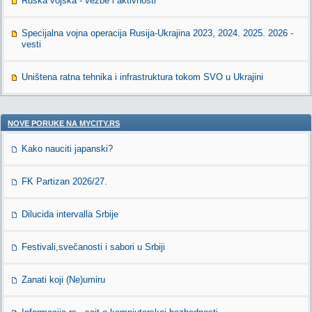
Ruska vojska - vežbe i aktivnosti
Specijalna vojna operacija Rusija-Ukrajina 2023, 2024. 2025. 2026 -
vesti
Uništena ratna tehnika i infrastruktura tokom SVO u Ukrajini
NOVE PORUKE NA MYCITY.RS
Kako nauciti japanski?
FK Partizan 2026/27.
Dilucida intervalla Srbije
Festivali,svečanosti i sabori u Srbiji
Zanati koji (Ne)umiru