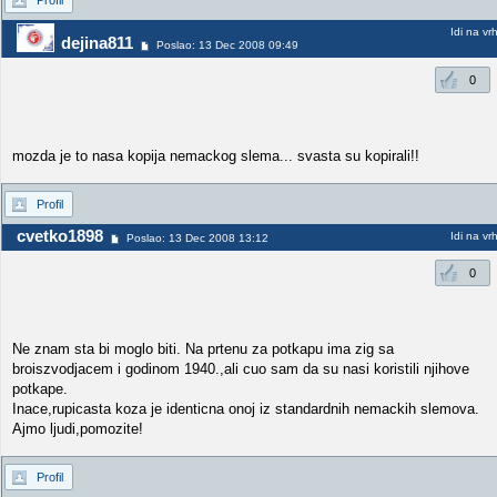
Profil
Idi na vr
dejina811
Poslao: 13 Dec 2008 09:49
0
mozda je to nasa kopija nemackog slema... svasta su kopirali!!
Profil
cvetko1898
Idi na vr
Poslao: 13 Dec 2008 13:12
0
Ne znam sta bi moglo biti. Na prtenu za potkapu ima zig sa
broiszvodjacem i godinom 1940.,ali cuo sam da su nasi koristili njihove
potkape.
Inace,rupicasta koza je identicna onoj iz standardnih nemackih slemova.
Ajmo ljudi,pomozite!
Profil