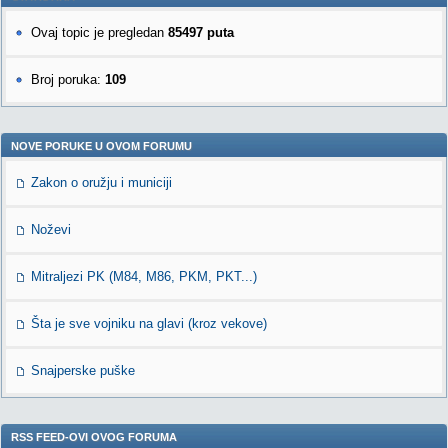
Ovaj topic je pregledan
85497 puta
Broj poruka:
109
NOVE PORUKE U OVOM FORUMU
Zakon o oružju i municiji
Noževi
Mitraljezi PK (M84, M86, PKM, PKT...)
Šta je sve vojniku na glavi (kroz vekove)
Snajperske puške
RSS FEED-OVI OVOG FORUMA