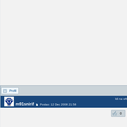
Profil
Idi na vr
m91snirif
Poslao: 12 Dec 2008 21:58
0