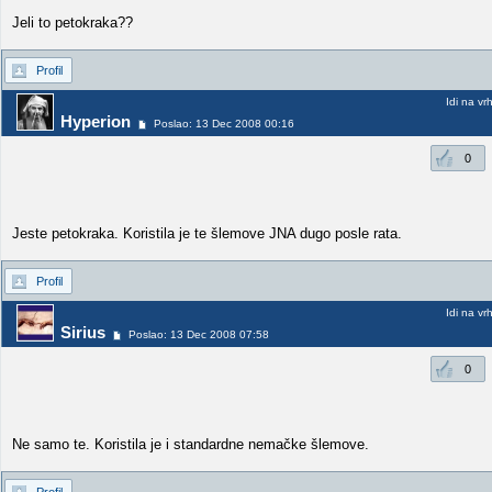
Jeli to petokraka??
Profil
Idi na vr
Hyperion
Poslao: 13 Dec 2008 00:16
0
Jeste petokraka. Koristila je te šlemove JNA dugo posle rata.
Profil
Idi na vr
Sirius
Poslao: 13 Dec 2008 07:58
0
Ne samo te. Koristila je i standardne nemačke šlemove.