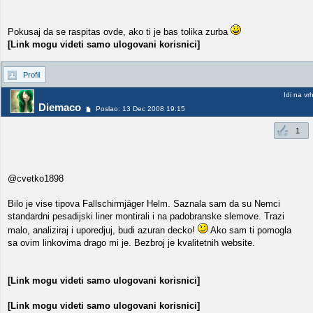
Pokusaj da se raspitas ovde, ako ti je bas tolika zurba
[Link mogu videti samo ulogovani korisnici]
Profil
Idi na vr
Diemaco
Poslao: 13 Dec 2008 19:15
1
@cvetko1898
Bilo je vise tipova Fallschirmjäger Helm. Saznala sam da su Nemci
standardni pesadijski liner montirali i na padobranske slemove. Trazi
malo, analiziraj i uporedjuj, budi azuran decko!
Ako sam ti pomogla
sa ovim linkovima drago mi je. Bezbroj je kvalitetnih website.
[Link mogu videti samo ulogovani korisnici]
[Link mogu videti samo ulogovani korisnici]