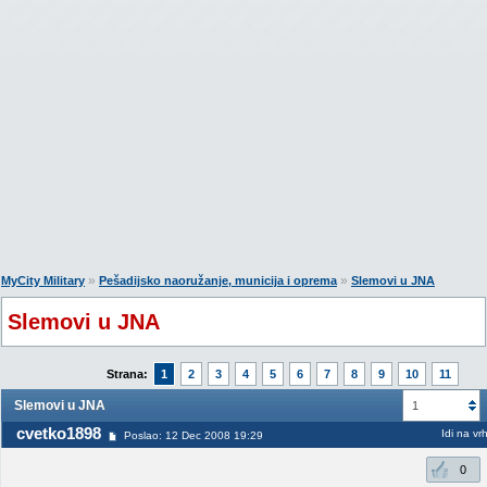
»
»
MyCity Military
Pešadijsko naoružanje, municija i oprema
Slemovi u JNA
Slemovi u JNA
Strana:
1
2
3
4
5
6
7
8
9
10
11
Slemovi u JNA
1
cvetko1898
Idi na vr
Poslao: 12 Dec 2008 19:29
0