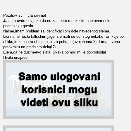
Pozdrav svim clanovima!
Ja sam ovde nov,tako da ne zamerite mi ukoliko napravim neku
pocetnicku gresku.
Naime,imam problem sa identifikacijom dole navedenog slema.
Lici na nemacki fallschirmjager slem,ali se od istog nekako razlikuje po
obliku,kozi unutra i broju nitni za potkapu(ovaj ih ima 3). I ima crvenu
petokraku na prednjem delu(!?).
Elem,da ne duzim-evo slika. Svaka pomoc mi je dobrodosla!
Hvala unapred!