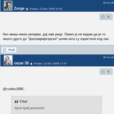
Idi na vr
Zorge
Poslao: 13 Dec 2008 14:30
0
Ако имаш неких резерви, дај нам реци. Овако ја не видим да је то
нешто друго до "фалширмјегерски" шлем кога су користили код нас.
Profil
Idi na vr
cezar 35
Poslao: 13 Dec 2008 17:47
0
@cvetko1898...
Citat:
Ajmo ljudi,pomozite!