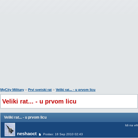
»
»
MyCity Military
Prvi svetski rat
Veliki rat... - u prvom licu
Veliki rat... - u prvom licu
Veliki rat... - u prvom licu
Idi na vr
neshaoct
Poslao: 18 Sep 2010 02:43