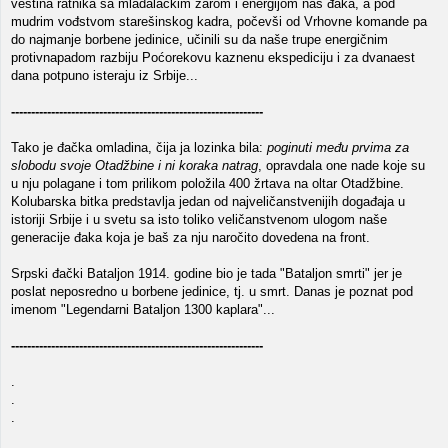
veština ratnika sa mladalačkim žarom i energijom nas đaka, a pod
mudrim vođstvom starešinskog kadra, počevši od Vrhovne komande pa
do najmanje borbene jedinice, učinili su da naše trupe energičnim
protivnapadom razbiju Poćorekovu kaznenu ekspediciju i za dvanaest
dana potpuno isteraju iz Srbije...
---------------------------------------------------------------
Tako je đačka omladina, čija ja lozinka bila:
poginuti među prvima za
slobodu svoje Otadžbine i ni koraka natrag
, opravdala one nade koje su
u nju polagane i tom prilikom položila 400 žrtava na oltar Otadžbine.
Kolubarska bitka predstavlja jedan od najveličanstvenijih događaja u
istoriji Srbije i u svetu sa isto toliko veličanstvenom ulogom naše
generacije đaka koja je baš za nju naročito dovedena na front.
Srpski đački Bataljon 1914. godine bio je tada "Bataljon smrti" jer je
poslat neposredno u borbene jedinice, tj. u smrt. Danas je poznat pod
imenom "Legendarni Bataljon 1300 kaplara"...
---------------------------------------------------------------
.
.
.