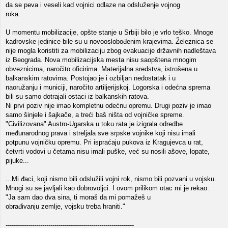
da se peva i veseli kad vojnici odlaze na odsluženje vojnog
roka.
U momentu mobilizacije, opšte stanje u Srbiji bilo je vrlo teško. Mnoge
kadrovske jedinice bile su u novooslobođenim krajevima. Železnica se
nije mogla koristiti za mobilizaciju zbog evakuacije državnih nadleštava
iz Beograda. Nova mobilizacijska mesta nisu saopštena mnogim
obveznicima, naročito oficirima. Materijalna sredstva, istrošena u
balkanskim ratovima. Postojao je i ozbiljan nedostatak i u
naoružanju i municiji, naročito artiljerijskoj. Logorska i odećna sprema
bili su samo dotrajali ostaci iz balkanskih ratova.
Ni prvi poziv nije imao kompletnu odećnu opremu. Drugi poziv je imao
samo šinjele i šajkače, a treći baš ništa od vojničke spreme.
"Civilizovana" Austro-Ugarska u toku rata je izigrala odredbe
međunarodnog prava i streljala sve srpske vojnike koji nisu imali
potpunu vojničku opremu. Pri ispraćaju pukova iz Kragujevca u rat,
četvrti vodovi u četama nisu imali puške, već su nosili ašove, lopate,
pijuke...
...Mi đaci, koji nismo bili odslužili vojni rok, nismo bili pozvani u vojsku.
Mnogi su se javljali kao dobrovoljci. I ovom prilikom otac mi je rekao:
"Ja sam dao dva sina, ti moraš da mi pomažeš u
obrađivanju zemlje, vojsku treba hraniti."
---------------------------------------------------------------