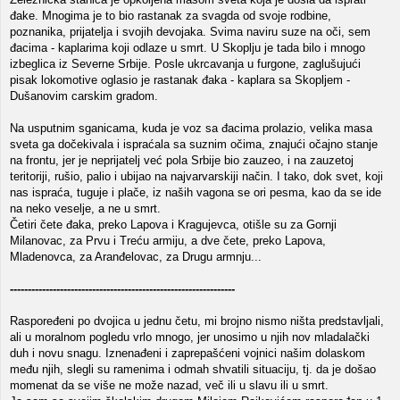
đake. Mnogima je to bio rastanak za svagda od svoje rodbine,
poznanika, prijatelja i svojih devojaka. Svima naviru suze na oči, sem
đacima - kaplarima koji odlaze u smrt. U Skoplju je tada bilo i mnogo
izbeglica iz Severne Srbije. Posle ukrcavanja u furgone, zaglušujući
pisak lokomotive oglasio je rastanak đaka - kaplara sa Skopljem -
Dušanovim carskim gradom.
Na usputnim sganicama, kuda je voz sa đacima prolazio, velika masa
sveta ga dočekivala i ispraćala sa suznim očima, znajući očajno stanje
na frontu, jer je neprijatelj već pola Srbije bio zauzeo, i na zauzetoj
teritoriji, rušio, palio i ubijao na najvarvarskiji način. I tako, dok svet, koji
nas ispraća, tuguje i plače, iz naših vagona se ori pesma, kao da se ide
na neko veselje, a ne u smrt.
Četiri čete đaka, preko Lapova i Kragujevca, otišle su za Gornji
Milanovac, za Prvu i Treću armiju, a dve čete, preko Lapova,
Mladenovca, za Aranđelovac, za Drugu armnju...
---------------------------------------------------------------
Raspoređeni po dvojica u jednu četu, mi brojno nismo ništa predstavljali,
ali u moralnom pogledu vrlo mnogo, jer unosimo u njih nov mladalački
duh i novu snagu. Iznenađeni i zaprepašćeni vojnici našim dolaskom
među njih, slegli su ramenima i odmah shvatili situaciju, tj. da je došao
momenat da se više ne može nazad, več ili u slavu ili u smrt.