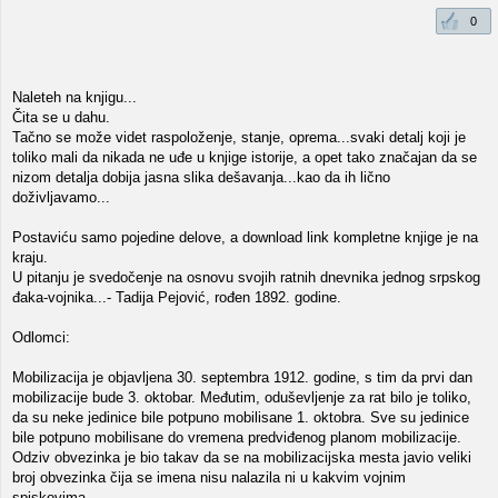
0
Naleteh na knjigu...
Čita se u dahu.
Tačno se može videt raspoloženje, stanje, oprema...svaki detalj koji je
toliko mali da nikada ne uđe u knjige istorije, a opet tako značajan da se
nizom detalja dobija jasna slika dešavanja...kao da ih lično
doživljavamo...
Postaviću samo pojedine delove, a download link kompletne knjige je na
kraju.
U pitanju je svedočenje na osnovu svojih ratnih dnevnika jednog srpskog
đaka-vojnika...- Tadija Pejović, rođen 1892. godine.
Odlomci:
Mobilizacija je objavljena 30. septembra 1912. godine, s tim da prvi dan
mobilizacije bude 3. oktobar. Međutim, oduševljenje za rat bilo je toliko,
da su neke jedinice bile potpuno mobilisane 1. oktobra. Sve su jedinice
bile potpuno mobilisane do vremena predviđenog planom mobilizacije.
Odziv obvezinka je bio takav da se na mobilizacijska mesta javio veliki
broj obvezinka čija se imena nisu nalazila ni u kakvim vojnim
spiskovima.