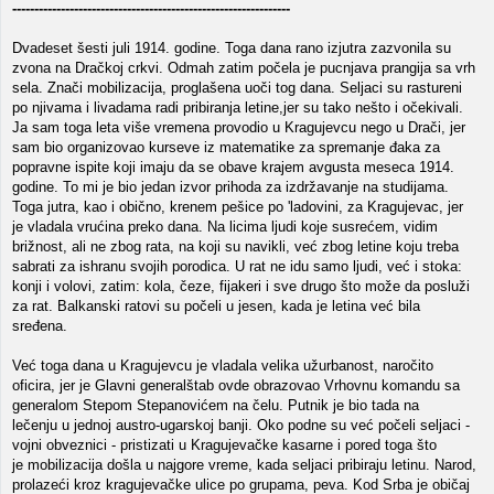
---------------------------------------------------------------
Dvadeset šesti juli 1914. godine. Toga dana rano izjutra zazvonila su
zvona na Dračkoj crkvi. Odmah zatim počela je pucnjava prangija sa vrh
sela. Znači mobilizacija, proglašena uoči tog dana. Seljaci su rastureni
po njivama i livadama radi pribiranja letine,jer su tako nešto i očekivali.
Ja sam toga leta više vremena provodio u Kragujevcu nego u Drači, jer
sam bio organizovao kurseve iz matematike za spremanje đaka za
popravne ispite koji imaju da se obave krajem avgusta meseca 1914.
godine. To mi je bio jedan izvor prihoda za izdržavanje na studijama.
Toga jutra, kao i obično, krenem pešice po 'ladovini, za Kragujevac, jer
je vladala vrućina preko dana. Na licima ljudi koje susrećem, vidim
brižnost, ali ne zbog rata, na koji su navikli, već zbog letine koju treba
sabrati za ishranu svojih porodica. U rat ne idu samo ljudi, već i stoka:
konji i volovi, zatim: kola, čeze, fijakeri i sve drugo što može da posluži
za rat. Balkanski ratovi su počeli u jesen, kada je letina već bila
sređena.
Već toga dana u Kragujevcu je vladala velika užurbanost, naročito
oficira, jer je Glavni generalštab ovde obrazovao Vrhovnu komandu sa
generalom Stepom Stepanovićem na čelu. Putnik je bio tada na
lečenju u jednoj austro-ugarskoj banji. Oko podne su već počeli seljaci -
vojni obveznici - pristizati u Kragujevačke kasarne i pored toga što
je mobilizacija došla u najgore vreme, kada seljaci pribiraju letinu. Narod,
prolazeći kroz kragujevačke ulice po grupama, peva. Kod Srba je običaj