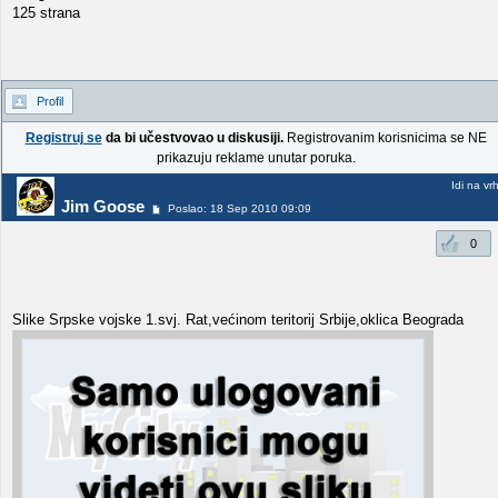
125 strana
Profil
Registruj se
da bi učestvovao u diskusiji.
Registrovanim korisnicima se NE
prikazuju reklame unutar poruka.
Idi na vr
Jim Goose
Poslao: 18 Sep 2010 09:09
0
Slike Srpske vojske 1.svj. Rat,većinom teritorij Srbije,oklica Beograda