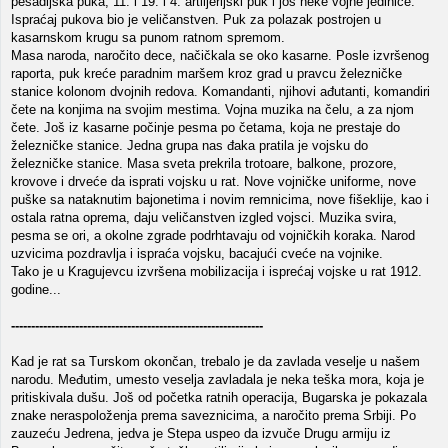
pešadijska puka, 11. i 19. i 4. artiljerijski puk i još neke vojne jedinice.
Ispraćaj pukova bio je veličanstven. Puk za polazak postrojen u
kasarnskom krugu sa punom ratnom spremom.
Masa naroda, naročito dece, načičkala se oko kasarne. Posle izvršenog
raporta, puk kreće paradnim maršem kroz grad u pravcu železničke
stanice kolonom dvojnih redova. Komandanti, njihovi ađutanti, komandiri
čete na konjima na svojim mestima. Vojna muzika na čelu, a za njom
čete. Još iz kasarne počinje pesma po četama, koja ne prestaje do
železničke stanice. Jedna grupa nas đaka pratila je vojsku do
železničke stanice. Masa sveta prekrila trotoare, balkone, prozore,
krovove i drveće da isprati vojsku u rat. Nove vojničke uniforme, nove
puške sa nataknutim bajonetima i novim remnicima, nove fišeklije, kao i
ostala ratna oprema, daju veličanstven izgled vojsci. Muzika svira,
pesma se ori, a okolne zgrade podrhtavaju od vojničkih koraka. Narod
uzvicima pozdravlja i ispraća vojsku, bacajući cveće na vojnike.
Tako je u Kragujevcu izvršena mobilizacija i isprećaj vojske u rat 1912.
godine...
---------------------------------------------------------------
Kad je rat sa Turskom okončan, trebalo je da zavlada veselje u našem
narodu. Međutim, umesto veselja zavladala je neka teška mora, koja je
pritiskivala dušu. Još od početka ratnih operacija, Bugarska je pokazala
znake neraspoloženja prema saveznicima, a naročito prema Srbiji. Po
zauzeću Jedrena, jedva je Stepa uspeo da izvuče Drugu armiju iz