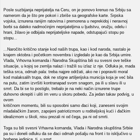
Posle suzbijanja neprijatelja na Ceru, on je ponovo krenuo na Srbiju sa
namerom da je što pre pokori i zbriše sa geografske karte. Srpska
vojska, iznurena ranijim ratovima i premorena u neprekidoj i neravnoj
borbi sa daleko nadmoćinjim neprijateljima u ljudstvu, oružju, odelu i
hrani, žilavo je odbijala neprijateljske napade, odstupajući stopu po
stopu...
...Naročito kritično stanje kod naših trupa, kao i kod naroda, nastalo je
krajem oktobra i početkom novembra i izgledalo je kao da Srbija umire.
Vlada, Vrhovna komanda i Narodna Skupština bili su svesni ove teške
situacije, u kojoj se zemlja nalazi i tražili su izlaz iz nje. Odluka je, mada
teška srca, odmah pala: treba najpre održati, ako ne i popraviti moral
kod malaksalih trupa, dok ne stigne artiljerijska municija koja je već bila
na putu, zatim izvršiti kontranapad svom snagom, pa ili u slavu ili u
smrt. Da bi se to postiglo, trebalo je na neki način iznurene trupe
duhovno okrepiti i uliti im veru u skoru pobedu. Za jedan takav podvig, u
ovom
kritičnom momentu, bili su sposobni samo đaci koji, zaneseni svojim
mladalačkim žarom, zapojeni patriotizmom u roditeljskoj kući i đačkim
idealizmom u školi, nisu prezali ni od čega, pa ni od smrti.
Toga su bili svesni Vrhavna komanda, Vlada i Narodna skupština Srbiie
pa su i doneli odluku da se đaci odmah pošalju na front i to isključivo u
borbene jedinice, tj. u smrt.