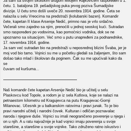
Ja sam sa svojim školskim drugom Milojem Rajkovićem raspoređen u 1.
četu. 1. bataljona 19. pešadijskog puka prvog poziva Šumadijske
divizije. U četu smo došli uveče 20. novembra 1914. godine. Četa se
nalazila u selu Vreocima na predstraži (kolubarski bazen). Komandir
čete, kapetan II klase Arsenije Nedić, primno nas je vrlo srdačno.
Večerali smo zajedno sa njim, prenoćili u jednoj seoskoj kući. Sutradan
smo raspoređeni po vodovima, kao pomoćnici vodnika, dok se ne
upoznamo sa situacijom. Već smo u putu unapređeni za podnarednike,
17. novembra 1914. godine.
Ja sam već sutradan bio na predstraži u neposrednoj blizini Švaba, jer je
moj vod bio tamo. Vojnici su me u početku gledali sa žaljenjem, što sam
došao tako mlad i školovan da poginem. Čak su me upućivali kako da
se
čuvam od kuršuma...
---------------------------------------------------------------
Naš komandir čete kapetan Arsenije Nedić bio je učitelj u selu
Plaskovcu kod Topole, a rodom je iz sela Kutlova, koje se nalazi na
petnaestom kilometru od Kragujevca na putu Kragujevac-Gornji
Milanovac. Učesnik je u balkanskim ratovima i pravi junak. To je bio
pravi narodni učitelj i narodni čovek. Kulturan i odličan poznavalac
naroda i njegove duše. Vojnici su imali neograničeno poverenje u njega i
on u njih. A u ratu najvažnije je kad vojnici imaju poverenja u svoje
starešine, a starešine u svoje vojnike. Tako združeno ratno iskustvo i