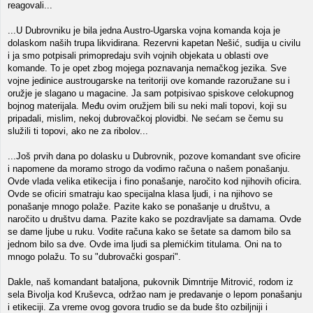
reagovali...
...U Dubrovniku je bila jedna Austro-Ugarska vojna komanda koja je
dolaskom naših trupa likvidirana. Rezervni kapetan Nešić, sudija u civilu
i ja smo potpisali primopredaju svih vojnih objekata u oblasti ove
komande. To je opet zbog mojega poznavanja nemačkog jezika. Sve
vojne jedinice austrougarske na teritoriji ove komande razoružane su i
oružje je slagano u magacine. Ja sam potpisivao spiskove celokupnog
bojnog materijala. Među ovim oružjem bili su neki mali topovi, koji su
pripadali, mislim, nekoj dubrovačkoj plovidbi. Ne sećam se čemu su
služili ti topovi, ako ne za ribolov...
...Još prvih dana po dolasku u Dubrovnik, pozove komandant sve oficire
i napomene da moramo strogo da vodimo računa o našem ponašanju.
Ovde vlada velika etikecija i fino ponašanje, naročito kod njihovih oficira.
Ovde se oficiri smatraju kao specijalna klasa ljudi, i na njihovo se
ponašanje mnogo polaže. Pazite kako se ponašanje u društvu, a
naročito u društvu dama. Pazite kako se pozdravljate sa damama. Ovde
se dame ljube u ruku. Vodite računa kako se šetate sa damom bilo sa
jednom bilo sa dve. Ovde ima ljudi sa plemićkim titulama. Oni na to
mnogo polažu. To su "dubrovački gospari".
Dakle, naš komandant bataljona, pukovnik Dimntrije Mitrović, rodom iz
sela Bivolja kod Kruševca, održao nam je predavanje o lepom ponašanju
i etikeciji. Za vreme ovog govora trudio se da bude što ozbiljniji i