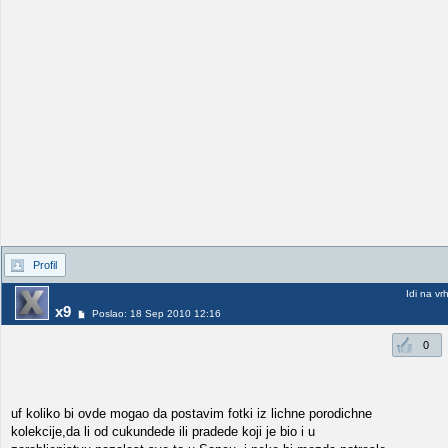
Profil
Idi na vr
x9
Poslao: 18 Sep 2010 12:16
0
uf koliko bi ovde mogao da postavim fotki iz lichne porodichne
kolekcije,da li od cukundede ili pradede koji je bio i u