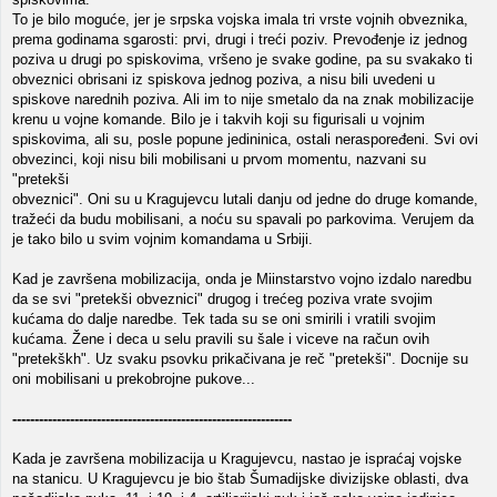
To je bilo moguće, jer je srpska vojska imala tri vrste vojnih obveznika,
prema godinama sgarosti: prvi, drugi i treći poziv. Prevođenje iz jednog
poziva u drugi po spiskovima, vršeno je svake godine, pa su svakako ti
obveznici obrisani iz spiskova jednog poziva, a nisu bili uvedeni u
spiskove narednih poziva. Ali im to nije smetalo da na znak mobilizacije
krenu u vojne komande. Bilo je i takvih koji su figurisali u vojnim
spiskovima, ali su, posle popune jedininica, ostali neraspoređeni. Svi ovi
obvezinci, koji nisu bili mobilisani u prvom momentu, nazvani su
"pretekši
obveznici". Oni su u Kragujevcu lutali danju od jedne do druge komande,
tražeći da budu mobilisani, a noću su spavali po parkovima. Verujem da
je tako bilo u svim vojnim komandama u Srbiji.
Kad je završena mobilizacija, onda je Miinstarstvo vojno izdalo naredbu
da se svi "pretekši obveznici" drugog i trećeg poziva vrate svojim
kućama do dalje naredbe. Tek tada su se oni smirili i vratili svojim
kućama. Žene i deca u selu pravili su šale i viceve na račun ovih
"pretekškh". Uz svaku psovku prikačivana je reč "pretekši". Docnije su
oni mobilisani u prekobrojne pukove...
---------------------------------------------------------------
Kada je završena mobilizacija u Kragujevcu, nastao je ispraćaj vojske
na stanicu. U Kragujevcu je bio štab Šumadijske divizijske oblasti, dva