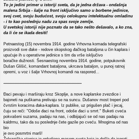
To je jedini primer u istoriji sveta, da je jedna država - ondašnja
malena Srbija - šalje na front isključivo samo u borbene jedinice,
svoj cvet, svoju budućost, svoju celokupnu intelektualnu omladinu
- i to kao poslednju nadu za spas svoje zemlje.
U svetskoj istoriji nije poznato da se tako nešto dešavalo, a ko zna,
da li će se ikada desiti!
Petnaestog (15) novembra 1914. godine Vrhovna komada telegrafski
proizvodi sve đake - redove skopskog đačkog bataljona u čin kaplara i
upućuje ih u operativne jedinice s tim da vrše isključivo
boračke dužnosti. Šesnaestog novembra 1914. godine, potpukovnik
Dušan Glišić, komandant bataljona, ukrcava bataljon, u punoj ratnoj
opremi, u voz i šalje Vrhovnoj komandi na raspored...
---------------------------------------------------------------
Đaci pevaju i marširaju kroz Skoplje, a nove kaplarske zvezdice i
bajoneti na puškama prelivaju se na suncu. Dušanov most treperi pod
čvrstim koracima đaka-kaplara. Iz publike, uz prigušen plač i jecaj,
čuju se reči: "Odoše đaci na front, odoše đaci u smrt." Buketi cveća
pokvašeni suzama, padaju na nas, i odbijajući se od nas padaju na
kaldrmu, tako da su poslednje čete gazile po cveću. Mnogima od nas
bio
je ovo posmrtni marš!
Železnička stanica je opkoljena masom sveta koja je došla da isprati