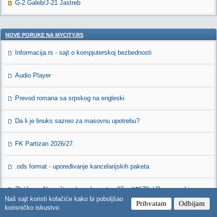
G-2 Galeb/J-21 Jastreb
NOVE PORUKE NA MYCITY.RS
Informacija.rs - sajt o kompjuterskoj bezbednosti
Audio Player
Prevod romana sa srpskog na engleski
Da li je linuks sazreo za masovnu upotrebu?
FK Partizan 2026/27.
.ods format - upoređivanje kancelarijskih paketa
Zlatibor – Namešten dvosoban stan 37 m&#178; | Panoramski
pogled | Direktno od vlasnika
Naš sajt koristi kolačiće kako bi poboljšao
Prihvatam
Odbijam
korisničko iskustvo