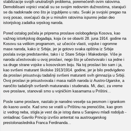
stabilizacije svojih unutrašnjih problema, poremećenih ovim ratovima.
Demobilisani vojnici vraćali su se svojim redovnim dužnostima, starajući
se da nadoknade ono što je izgubljeno u ratu. Svaki je svojski pregao na
svoj posao, osećajući da je u minulim ratovima ispunno jedan deo
istorijskog zadatka srpskog naroda.
Pored ostalog počela je priprema proslave oslobogđenja Kosova, kao
važnog istorkjskog događaja, koja će se obaviti 28. juna 1914. godine na
Kosovu sa velikim programom, uz učeciće vlasti, vojske i ogromne
mase naroda, kako iz Srbije, jer je gotovo svaka opština iz Srbije
poslala svoje predstavnike, tako i iz Stare Srbije i Makedonije. Više je
naroda učestvovalo u ovoj proslavi, nego što je učestvovalo i sa jedne i
sa druge strane vojske u kosovskom boju. Na toj proslavi bio sam i ja,
kao svršeni maturant školske 1913/1914. godine, jer je bilo predvigđeno
da proslavi prisustvuju tadašnji svršeni maturanti svih gimnazija u Srbiji.
Ovoj proslavi je prisustvovala i masa naših naroda iz Austro-Ugarske, a
naročito tadašnjih svršenih maturanata i studenata. Mi, đaci, za vreme
ove proslave, stanovali smo u vojničkim kasarnama u Prištini...
Posle same proslave, nastalo je narodno veselje sa pesmom i igrankom
do kasno uveče. Kad smo se vratili u Prištinu na prenoćište, kao grom
iz vedrog neba, stigla je vest da je istog dana u Sarajevu mladi rodoljub -
omladinac Gavrilo Princip izvršio antentat na austrougarskog
prestolonaslednika Franca Ferdinanda...