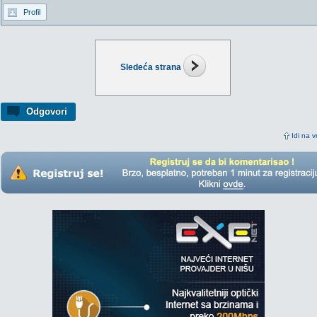
Profil
Sledeća strana
Odgovori
Idi na v