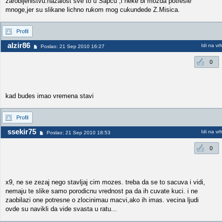
zarobljenistvu.nazalost sve to u Sapcu ,i neke bi mozda potresle
mnoge,jer su slikane lichno rukom mog cukundede Z.Misica.
Profil
alzir86
Idi na vr
Poslao: 21 Sep 2010 16:27
0
kad budes imao vremena stavi
Profil
ssekir75
Idi na vr
Poslao: 21 Sep 2010 18:53
0
x9, ne se zezaj nego stavljaj cim mozes. treba da se to sacuva i vidi,
nemaju te slike samo porodicnu vrednost pa da ih cuvate kuci. i ne
zaobilazi one potresne o zlocinimau macvi,ako ih imas. vecina ljudi
ovde su navikli da vide svasta u ratu...