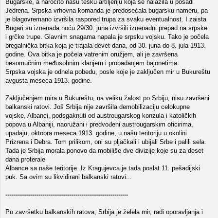
Bugarske, a naročito našu tešku artiljeriju koja se nalazila u posadi
Jedrena. Srpska vrhovna komanda je predosećala bugarsku nameru, pa
je blagovremano izvršila raspored trupa za svaku eventualnost. I zaista
Bugari su iznenada noću 29/30. juna izvršili iznenadni prepad na srpske
i grčke trupe. Glavnim snagama napala je srpsku vojsku. Tako je počela
bregalnička bitka koja je trajala devet dana, od 30. juna do 8. jula 1913.
godine. Ova bitka je počela vatrenim oružjem, ali je završena
besomučnim međusobnim klanjem i probadanjem bajonetima.
Srpska vojska je odnela pobedu, posle koje je zaključen mir u Bukureštu
avgusta meseca 1913. godine.
Zaključenjem mira u Bukureštu, na veliku žalost po Srbiju, nisu završeni
balkanski ratovi. Još Srbija nije završila demobilizaciju celokupne
vojske, Albanci, podsgaknuti od austrougarskog konzula i katoličkih
popova u Albaniji, naoružani i predvođeni austrougarskim oficirima,
upadaju, oktobra meseca 1913. godine, u našu teritoriju u okolini
Prizrena i Debra. Tom prilikom, oni su pljačkali i ubijali Srbe i palili sela.
Tada je Srbija morala ponovo da mobiliše dve divizije koje su za deset
dana proterale
Albance sa naše teritorije. Iz Kragujevca je tada poslat 11. pešadijski
puk. Sa ovim su likvidirani balkanski ratovi...
---------------------------------------------------------------
Po završetku balkanskih ratova, Srbija je želela mir, radi oporavljanja i