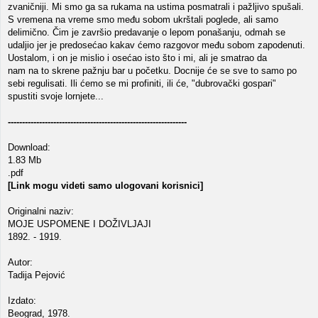
zvaničniji. Mi smo ga sa rukama na ustima posmatrali i pažljivo spušali.
S vremena na vreme smo među sobom ukrštali poglede, ali samo
delimično. Čim je završio predavanje o lepom ponašanju, odmah se
udaljio jer je predosećao kakav ćemo razgovor među sobom zapodenuti.
Uostalom, i on je mislio i osećao isto što i mi, ali je smatrao da
nam na to skrene pažnju bar u početku. Docnije će se sve to samo po
sebi regulisati. Ili ćemo se mi profiniti, ili će, "dubrovački gospari"
spustiti svoje lornjete...
---------------------------------------------------------------
Download:
1.83 Mb
.pdf
[Link mogu videti samo ulogovani korisnici]
Originalni naziv:
MOJE USPOMENE I DOŽIVLJAJI
1892. - 1919.
Autor:
Tadija Pejović
Izdato:
Beograd, 1978.