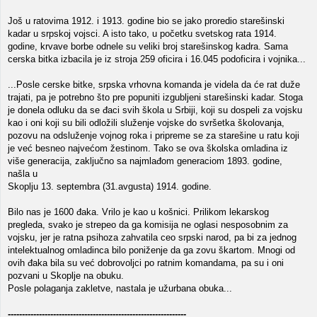
Još u ratovima 1912. i 1913. godine bio se jako proredio starešinski
kadar u srpskoj vojsci. A isto tako, u početku svetskog rata 1914.
godine, krvave borbe odnele su veliki broj starešinskog kadra. Sama
cerska bitka izbacila je iz stroja 259 oficira i 16.045 podoficira i vojnika...
...Posle cerske bitke, srpska vrhovna komanda je videla da će rat duže
trajati, pa je potrebno što pre popuniti izgubljeni starešinski kadar. Stoga
je donela odluku da se đaci svih škola u Srbiji, koji su dospeli za vojsku
kao i oni koji su bili odložili služenje vojske do svršetka školovanja,
pozovu na odsluženje vojnog roka i pripreme se za starešine u ratu koji
je već besneo najvećom žestinom. Tako se ova školska omladina iz
više generacija, zaključno sa najmlađom generaciom 1893. godine,
našla u
Skoplju 13. septembra (31.avgusta) 1914. godine.
Bilo nas je 1600 đaka. Vrilo je kao u košnici. Prilikom lekarskog
pregleda, svako je strepeo da ga komisija ne oglasi nesposobnim za
vojsku, jer je ratna psihoza zahvatila ceo srpski narod, pa bi za jednog
intelektualnog omladinca bilo poniženje da ga zovu škartom. Mnogi od
ovih đaka bila su već dobrovoljci po ratnim komandama, pa su i oni
pozvani u Skoplje na obuku.
Posle polaganja zakletve, nastala je užurbana obuka...
---------------------------------------------------------------