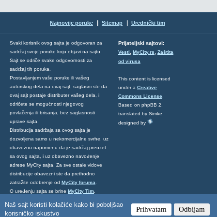
|
|
Najnovije poruke
Sitemap
Urednički tim
Svaki korisnik ovog sajta je odgovoran za
Prijateljski sajtovi:
,
,
sadržaj svoje poruke koju objavi na sajtu.
Vesti
MyCity.rs
Zaštita
Sajt se odriče svake odgovornosti za
od virusa
sadržaj tih poruka.
Postavljanjem vaše poruke ili vašeg
This content is licensed
autorskog dela na ovaj sajt, saglasni ste da
under a
Creative
ovaj sajt postaje distributer vašeg dela, i
Commons License
.
odričete se mogućnosti njegovog
Based on phpBB 2,
povlačenja ili brisanja, bez saglasnosti
translated by Simke,
uprave sajta.
designed by
Distribucija sadržaja sa ovog sajta je
dozvoljena samo u nekomercijalne svrhe, uz
obaveznu napomenu da je sadržaj preuzet
sa ovog sajta, i uz obavezno navođenje
adrese MyCity sajta. Za sve ostale vidove
distribucije obavezni ste da prethodno
zatražite odobrenje od
MyCity foruma
.
O uređenju sajta se brine
MyCity Tim
.
Ukoliko želite da nas kontaktirate kliknite
Naš sajt koristi kolačiće kako bi poboljšao
Prihvatam
Odbijam
ovde
.
korisničko iskustvo