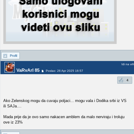
Profil
Idi na vr
VaRvArI 85
Poslao: 26 Apr 2025 16:57
4
Ako Zelenskog mogu da cuvaju poljaci... mogu vala i Dodika srbi iz VS
ili SAJa....
Mada prije da je ovo samo nakacen amblem da malo nerviraju i troluju
ove iz 23%