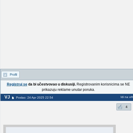
Profil
Registruj se
da bi učestvovao u diskusiji.
Registrovanim korisnicima se NE
prikazuju reklame unutar poruka.
VJ
Idi na vr
Poslao: 24 Apr 2025 22:54
4