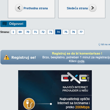
Prethodna strana
Sledeća strana
Odgovori
Strana:
1
69
70
71
72
73
74
75
76
77
Idi na v