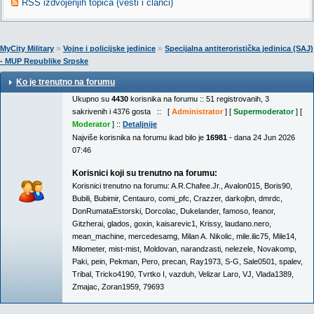
RSS izdvojenjih topica (vesti i članci)
»
»
MyCity Military
Vojne i policijske jedinice
Specijalna antiteroristička jedinica (SAJ)
- MUP Republike Srpske
Ko je trenutno na forumu
Ukupno su
4430
korisnika na forumu :: 51 registrovanih, 3
sakrivenih i 4376 gosta :: [
Administrator
] [
Supermoderator
] [
Moderator
] ::
Detaljnije
Najviše korisnika na forumu ikad bilo je
16981
- dana 24 Jun 2026
07:46
Korisnici koji su trenutno na forumu:
Korisnici trenutno na forumu:
A.R.Chafee.Jr.
,
Avalon015
,
Boris90
,
Bubili
,
Bubimir
,
Centauro
,
comi_pfc
,
Crazzer
,
darkojbn
,
dmrdc
,
DonRumataEstorski
,
Dorcolac
,
Dukelander
,
famoso
,
feanor
,
Gitzherai
,
glados
,
goxin
,
kaisarevic1
,
Krissy
,
laudano.nero
,
mean_machine
,
mercedesamg
,
Milan A. Nikolic
,
mile.ilic75
,
Mile14
,
Milometer
,
mist-mist
,
Moldovan
,
narandzasti
,
nelezele
,
Novakomp
,
Paki
,
pein
,
Pekman
,
Pero
,
precan
,
Ray1973
,
S-G
,
Sale0501
,
spalev
,
Tribal
,
Tricko4190
,
Tvrtko I
,
vazduh
,
Velizar Laro
,
VJ
,
Vlada1389
,
Zmajac
,
Zoran1959
,
79693