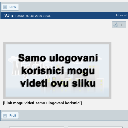
Profil
VJ
Idi na vr
Poslao: 07 Jul 2025 02:44
1
[Link mogu videti samo ulogovani korisnici]
Profil