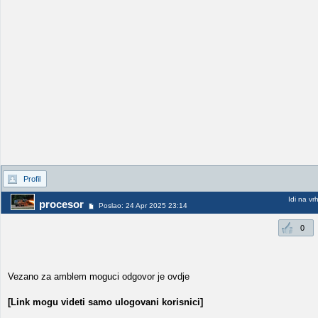
Profil
Idi na vr
procesor
Poslao: 24 Apr 2025 23:14
0
Vezano za amblem moguci odgovor je ovdje
[Link mogu videti samo ulogovani korisnici]