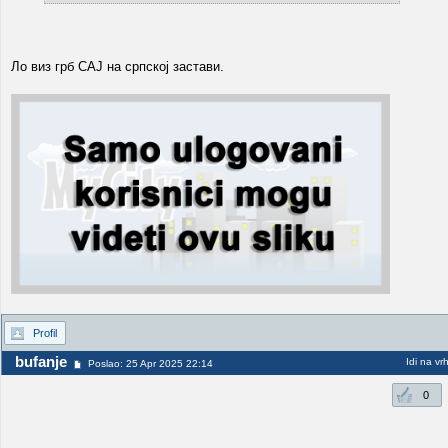
Ло виз грб САЈ на српској застави.
Profil
bufanje
Idi na vr
Poslao: 25 Apr 2025 22:14
0