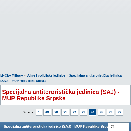
»
»
MyCity Military
Vojne i policijske jedinice
Specijalna antiteroristička jedinica
(SAJ) - MUP Republike Srpske
Specijalna antiteroristička jedinica (SAJ) -
MUP Republike Srpske
Strana:
1
69
70
71
72
73
74
75
76
77
Specijalna antiteroristička jedinica (SAJ) - MUP Republike Srpske
74