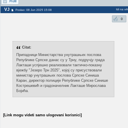
Profil
VJ
Idi na vr
Poslao: 08 Jun 2025 15:08
0
Citat:
Припадници Министарства унутрашњих послова
Републике Српске данас су у Трну, подручју града
Лакташи успјешно реализовали тактичко-показну
вјежбу "Језеро Трн 2025", којој су присуствовали
министар унутрашњих послова Српске Синиша
Каран, директор полиције Републике Српске Синише
Кострешевић и градоначелник Лакташе Мирослава
Бојића.
[Link mogu videti samo ulogovani korisnici]