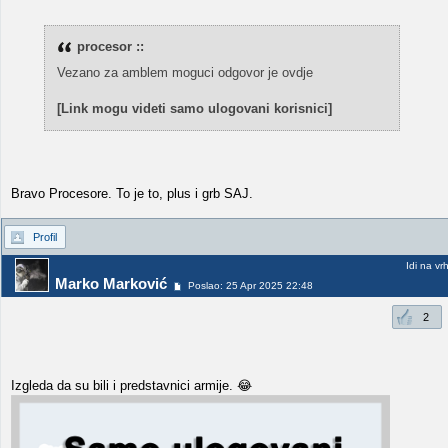
procesor ::
Vezano za amblem moguci odgovor je ovdje
[Link mogu videti samo ulogovani korisnici]
Bravo Procesore. To je to, plus i grb SAJ.
Profil
Idi na vr
Marko Marković
Poslao: 25 Apr 2025 22:48
2
Izgleda da su bili i predstavnici armije. 😂