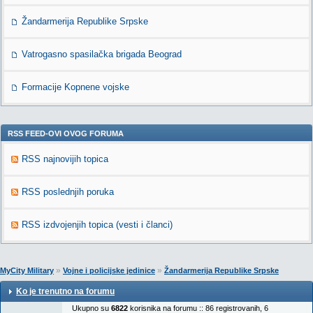
Žandarmerija Republike Srpske
Vatrogasno spasilačka brigada Beograd
Formacije Kopnene vojske
RSS FEED-OVI OVOG FORUMA
RSS najnovijih topica
RSS poslednjih poruka
RSS izdvojenjih topica (vesti i članci)
»
»
MyCity Military
Vojne i policijske jedinice
Žandarmerija Republike Srpske
Ko je trenutno na forumu
Ukupno su
6822
korisnika na forumu :: 86 registrovanih, 6