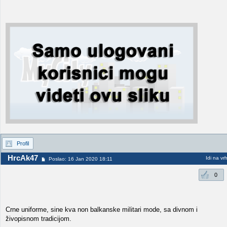
Profil
HrcAk47
Idi na vr
Poslao: 16 Jan 2020 18:11
0
Crne uniforme, sine kva non balkanske militari mode, sa divnom i
živopisnom tradicijom.