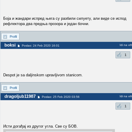
Боја и жандари испред њега су разбили силуету, али виде се испод
рефлектора два предња прозора и један бочни.
Profil
boksi
Idi na vr
Poslao: 24 Feb 2020 16:01
1
Despot je sa daljinskom upravljivom stanicom.
Profil
dragoljub11987
Idi na vr
Poslao: 25 Feb 2020 03:56
1
Исти догађај из другог угла. Све су БОВ.