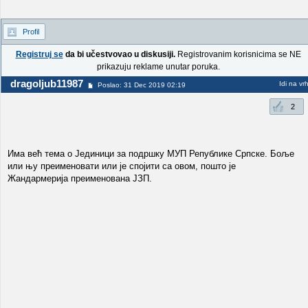
Profil
Registruj se
da bi učestvovao u diskusiji.
Registrovanim korisnicima se NE
prikazuju reklame unutar poruka.
dragoljub11987
Idi na vr
Poslao: 31 Dec 2019 02:19
2
Има већ тема о Јединици за подршку МУП Републике Српске. Боље
или њу преименовати или је спојити са овом, пошто је
Жандармерија преименована ЈЗП.