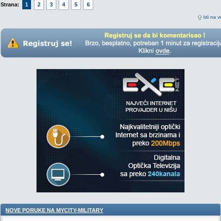
Strana:
1
2
3
4
5
6
Idi na v
NOVE PORUKE NA MYCITY-MILITARY