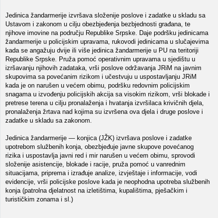
Jedinica žandarmerije izvršava složenije poslove i zadatke u skladu sa
Ustavom i zakonom u cilju obezbjeđenja bezbjednosti građana, te
njihove imovine na području Republike Srpske. Daje podršku jedinicama
žandarmerije u policijskim upravama, rukovodi jedinicama u slučajevima
kada se angažuju dvije ili više jedinica žandarmerije u PU na teritoriji
Republike Srpske. Pruža pomoć operativnim upravama u sjedištu u
izršavanju njihovih zadataka, vrši poslove održavanja JRiM na javnim
skupovima sa povećanim rizikom i učestvuju u uspostavljanju JRiM
kada je on narušen u većem obimu, podršku redovnim policijskim
snagama u izvođenju policijskih akcija sa visokim rizikom, vrši blokade i
pretrese terena u cilju pronalaženja i hvatanja izvršilaca krivičnih djela,
pronalaženja žrtava nad kojima su izvršena ova djela i druge poslove i
zadatke u skladu sa zakonom.
Jedinica žandarmerije — konjica (JŽK) izvršava poslove i zadatke
upotrebom službenih konja, obezbjeđuje javne skupove povećanog
rizika i uspostavlja javni red i mir narušen u većem obimu, sprovodi
složenije asistencije, blokade i racije, pruža pomoć u vanrednim
situacijama, priprema i izrađuje analize, izvještaje i informacije, vodi
evidencije, vrši policijske poslove kada je neophodna upotreba službenih
konja (patrolna djelatnost na izletištima, kupalištima, pješačkim i
turističkim zonama i sl.)