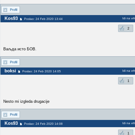
Profil
Kos93
Idi na vr
Poslao: 24 Feb 2020 13:44
2
Ваљда исто БОВ.
Profil
boksi
Idi na vr
Poslao: 24 Feb 2020 14:05
1
Nesto mi izgleda drugacije
Profil
Kos93
Idi na vr
Poslao: 24 Feb 2020 14:08
1