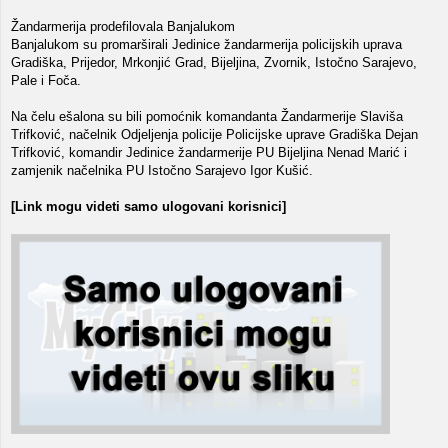
Žandarmerija prodefilovala Banjalukom
Banjalukom su promarširali Jedinice žandarmerija policijskih uprava
Gradiška, Prijedor, Mrkonjić Grad, Bijeljina, Zvornik, Istočno Sarajevo,
Pale i Foča.
Na čelu ešalona su bili pomoćnik komandanta Žandarmerije Slaviša
Trifković, načelnik Odjeljenja policije Policijske uprave Gradiška Dejan
Trifković, komandir Jedinice žandarmerije PU Bijeljina Nenad Marić i
zamjenik načelnika PU Istočno Sarajevo Igor Kušić.
[Link mogu videti samo ulogovani korisnici]