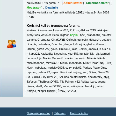
sakrivenih i 6730 gosta :: [
Administrator
] [
Supermoderator
] [
Moderator
] ::
Detaljnije
Najviše korisnika na forumu ikad bilo je
16981
- dana 24 Jun 2026
07:46
Korisnici koji su trenutno na forumu:
Korisnici trenutno na forumu:
015
,
9191vs
,
Aleksa 3215
,
aleksjevt
,
ArmyBoss
,
Asteker
,
Betta
,
bigfoot
,
bojank
,
bpvl
,
brandža84
,
bukefal
,
carinko
,
Chainsaw
,
CikaKURE
,
Coficab
,
curiosity
,
dekan.m
,
deLacy
,
dinamik
,
dolinalima
,
Dorcolac
,
draganl
,
Gheljda
,
glados
,
Glavni
Oružni
,
goran.vvv
,
goxin
,
HrcAk47
,
jalos
,
Jomini
,
Jozo74
,
K a s p e
r
,
kaput21
,
kaskadija
,
klepesina
,
Kozi-RS
,
kuntalo
,
laki_bb
,
laurusri
,
Leonov
,
luja
,
Marko Marković
,
marko.markovic
,
Milan A. Nikolic
,
mino bosanac
,
MiroslavD
,
Mićko
,
monomah
,
Mrav Obrad
,
Naj-Turs
,
Ndsk
,
nebojsag
,
nerislav2025
,
ozzy
,
paja69
,
Parker
,
PlayerOne
,
raptorsi
,
redstar72
,
repac
,
Romibrat
,
sajorg
,
sap
,
Shilok
,
Sinisa76
,
Sir Budimir
,
Sky diver 29
,
Solunac na steroidima
,
spektorsky
,
styg
,
Tafocus
,
TheBeastOfMG
,
Tila Painen
,
v82
,
Velizar Laro
,
vespa
nikola
,
vlad4
,
VladaKG1980
,
vobo
,
volimpivuvolimrakiju
,
wize
,
Zmajac
,
zzapNDjuric99
,
Žrnov
,
223223
|
|
Najnovije poruke
Sitemap
Urednički tim