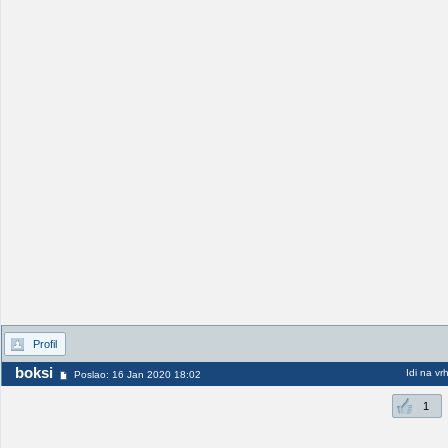
Profil
boksi
Idi na vr
Poslao: 16 Jan 2020 18:02
1