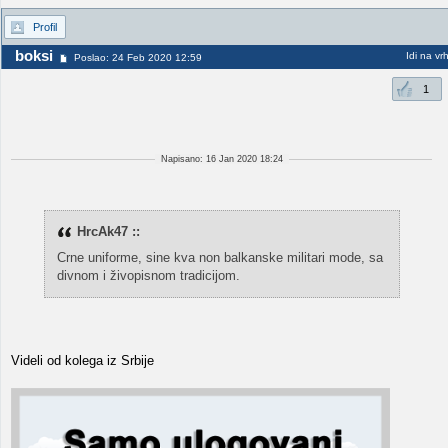
Profil
boksi
Idi na vr
Poslao: 24 Feb 2020 12:59
1
Napisano: 16 Jan 2020 18:24
HrcAk47 ::
Crne uniforme, sine kva non balkanske militari mode, sa
divnom i živopisnom tradicijom.
Videli od kolega iz Srbije