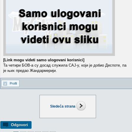
[Link mogu videti samo ulogovani korisnici]
Та четири БОВ-а су досад служила САЈ-у, који је добио Деспоте, па
је њих предао Жандармерији.
Profil
Sledeća strana
Odgovori