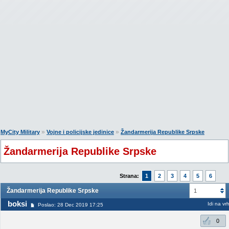
»
»
MyCity Military
Vojne i policijske jedinice
Žandarmerija Republike Srpske
Žandarmerija Republike Srpske
Strana:
1
2
3
4
5
6
Žandarmerija Republike Srpske
1
boksi
Idi na vr
Poslao: 28 Dec 2019 17:25
0