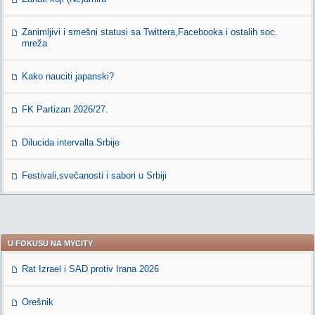
Zanimljivi i smešni statusi sa Twittera,Facebooka i ostalih soc.
mreža
Kako nauciti japanski?
FK Partizan 2026/27.
Dilucida intervalla Srbije
Festivali,svečanosti i sabori u Srbiji
U FOKUSU NA MYCITY
Rat Izrael i SAD protiv Irana 2026
Orešnik