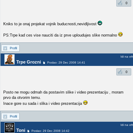
0
Kniks to je onaj projekat vojnik buducnosti,nevidljivost
PS:Trpe kad ces vise nauciti da iz prve uploudujes slike normalno
Profil
Idi na vr
Trpe Grozni
Poslao: 29 Dec 2008 14:41
0
Posto ne mogu odmah da postavim slike i video prezentaciju , moram
prvo da otvorim temu.
Inace gore su sada i slika i video prezentacija
Profil
Idi na vr
Toni
Poslao: 29 Dec 2008 14:42