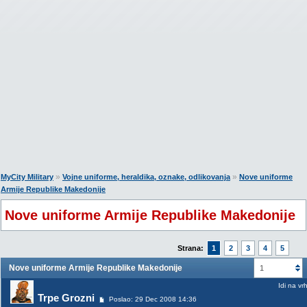
»
»
MyCity Military
Vojne uniforme, heraldika, oznake, odlikovanja
Nove uniforme
Armije Republike Makedonije
Nove uniforme Armije Republike Makedonije
Strana:
1
2
3
4
5
Nove uniforme Armije Republike Makedonije
1
Idi na vr
Trpe Grozni
Poslao: 29 Dec 2008 14:36