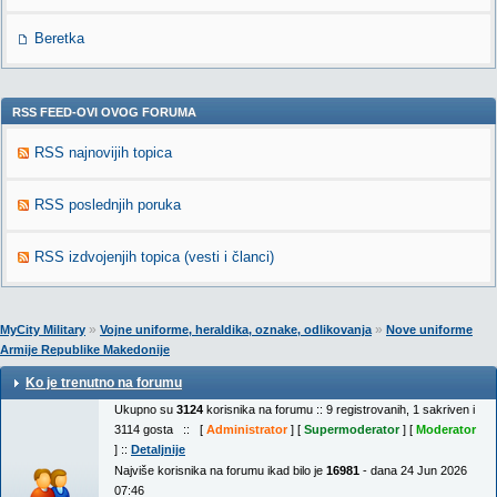
Beretka
RSS FEED-OVI OVOG FORUMA
RSS najnovijih topica
RSS poslednjih poruka
RSS izdvojenjih topica (vesti i članci)
»
»
MyCity Military
Vojne uniforme, heraldika, oznake, odlikovanja
Nove uniforme
Armije Republike Makedonije
Ko je trenutno na forumu
Ukupno su
3124
korisnika na forumu :: 9 registrovanih, 1 sakriven i
3114 gosta :: [
Administrator
] [
Supermoderator
] [
Moderator
] ::
Detaljnije
Najviše korisnika na forumu ikad bilo je
16981
- dana 24 Jun 2026
07:46