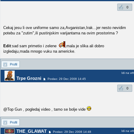
0
Cekaj jesu li ove uniforme samo za,Avganistan,Irak...jer nesto nevidim
potebu za "zutim",ili pustinjskim varijantama na ovim prostorima ?
Edit
:sad sam primetio i zelene
,mala je slika ali dobro
izgledaju,mada mnogo vuku na americke.
Profil
Idi na vr
Trpe Grozni
Poslao: 29 Dec 2008 14:45
0
@Top Gun , pogledaj video , tamo se bolje vide
Profil
THE_GLAWAT
Idi na vr
Poslao: 29 Dec 2008 14:48