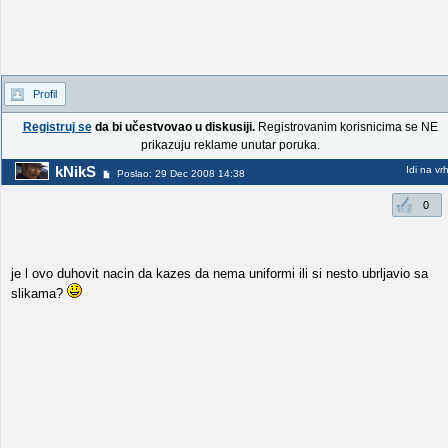
Profil
Registruj se
da bi učestvovao u diskusiji.
Registrovanim korisnicima se NE
prikazuju reklame unutar poruka.
kNikS
Idi na vr
Poslao: 29 Dec 2008 14:38
0
je l ovo duhovit nacin da kazes da nema uniformi ili si nesto ubrljavio sa
slikama?