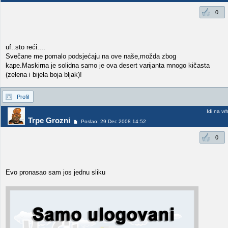
0
uf..sto reći....
Svečane me pomalo podsjećaju na ove naše,možda zbog
kape.Maskirna je solidna samo je ova desert varijanta mnogo kičasta
(zelena i bijela boja bljak)!
Profil
Idi na vr
Trpe Grozni
Poslao: 29 Dec 2008 14:52
0
Evo pronasao sam jos jednu sliku