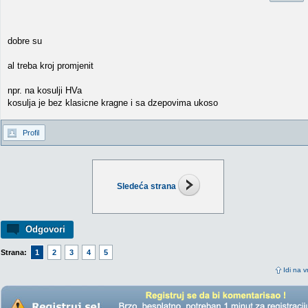
dobre su
al treba kroj promjenit
npr. na kosulji HVa
kosulja je bez klasicne kragne i sa dzepovima ukoso
Profil
Sledeća strana
Odgovori
Strana:
1
2
3
4
5
Idi na v