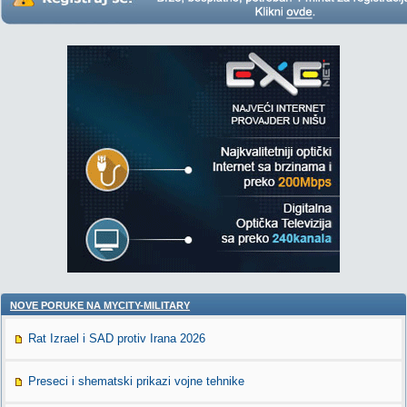
NOVE PORUKE NA MYCITY-MILITARY
Rat Izrael i SAD protiv Irana 2026
Preseci i shematski prikazi vojne tehnike