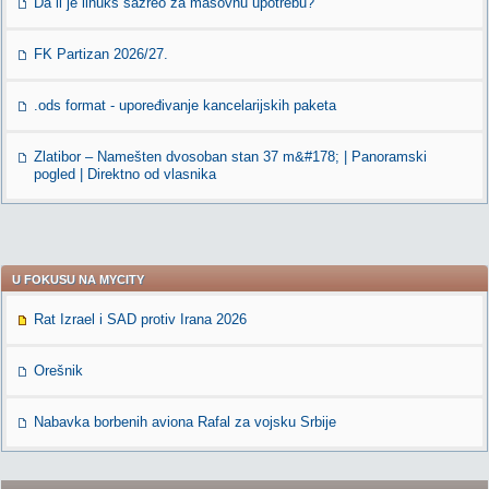
Da li je linuks sazreo za masovnu upotrebu?
FK Partizan 2026/27.
.ods format - upoređivanje kancelarijskih paketa
Zlatibor – Namešten dvosoban stan 37 m&#178; | Panoramski
pogled | Direktno od vlasnika
U FOKUSU NA MYCITY
Rat Izrael i SAD protiv Irana 2026
Orešnik
Nabavka borbenih aviona Rafal za vojsku Srbije