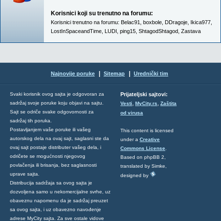
Korisnici koji su trenutno na forumu:
Korisnici trenutno na forumu:
Belac91
,
boxbole
,
DDragoje
,
Ikica977
,
LostInSpaceandTime
,
LUDI
,
ping15
,
ShtagodShtagod
,
Zastava
|
|
Najnovije poruke
Sitemap
Urednički tim
Svaki korisnik ovog sajta je odgovoran za
Prijateljski sajtovi:
,
,
sadržaj svoje poruke koju objavi na sajtu.
Vesti
MyCity.rs
Zaštita
Sajt se odriče svake odgovornosti za
od virusa
sadržaj tih poruka.
Postavljanjem vaše poruke ili vašeg
This content is licensed
autorskog dela na ovaj sajt, saglasni ste da
under a
Creative
ovaj sajt postaje distributer vašeg dela, i
Commons License
.
odričete se mogućnosti njegovog
Based on phpBB 2,
povlačenja ili brisanja, bez saglasnosti
translated by Simke,
uprave sajta.
designed by
Distribucija sadržaja sa ovog sajta je
dozvoljena samo u nekomercijalne svrhe, uz
obaveznu napomenu da je sadržaj preuzet
sa ovog sajta, i uz obavezno navođenje
adrese MyCity sajta. Za sve ostale vidove