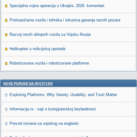
Specijalna vojna operacija u Ukrajini, 2026. komentari
Protivpožarna vozila i tehnika i iskustva gasenja raznih pozara
Razvoj novih oklopnih vozila za Vojsku Rusije
Helikopteri u milicijskoj upotrebi
Robotizovana vozila i robotizovane platforme
NOVE PORUKE NA MYCITY.RS
Exploring Platforms: Why Variety, Usability, and Trust Matter
Informacija.rs - sajt o kompjuterskoj bezbednosti
Prevod romana sa srpskog na engleski