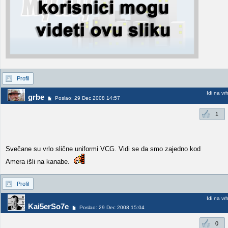
Profil
Idi na vr
grbe
Poslao: 29 Dec 2008 14:57
1
Svečane su vrlo slične uniformi VCG. Vidi se da smo zajedno kod
Amera išli na kanabe.
Profil
Idi na vr
Kai5erSo7e
Poslao: 29 Dec 2008 15:04
0