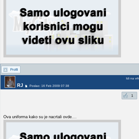
Profil
Idi na vr
RJ
Poslao: 16 Feb 2009 07:38
1
Ova uniforma kako su je nacrtali ovde....