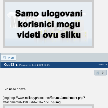
Profil
Kos93
Idi na vr
Poslao: 15 Feb 2009 23:25
0
Evo nešo crteža...
[img]http://www.militaryphotos.net/forums/attachment.php?
attachmentid=19852&d=1167777679[/img]