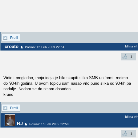
Profil
croato
Idi na vr
Poslao: 15 Feb 2009 22:54
1
Vidio i pregledao, moja ideja je bila skupiti slika SMB uniformi, recimo
do '90-tih godina. U ovom topicu sam nasao vrlo puno slika od 90-tih pa
nadalje. Nadam se da nisam dosadan
kruno
Profil
Idi na vr
RJ
Poslao: 15 Feb 2009 22:58
1