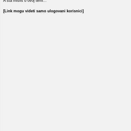
A šta misliš o ovoj temi...
[Link mogu videti samo ulogovani korisnici]