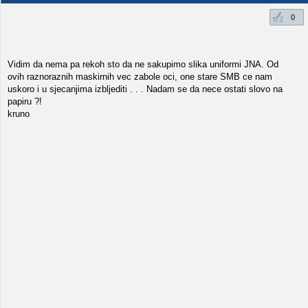
0
Vidim da nema pa rekoh sto da ne sakupimo slika uniformi JNA. Od
ovih raznoraznih maskirnih vec zabole oci, one stare SMB ce nam
uskoro i u sjecanjima izbljediti . . . Nadam se da nece ostati slovo na
papiru ?!
kruno