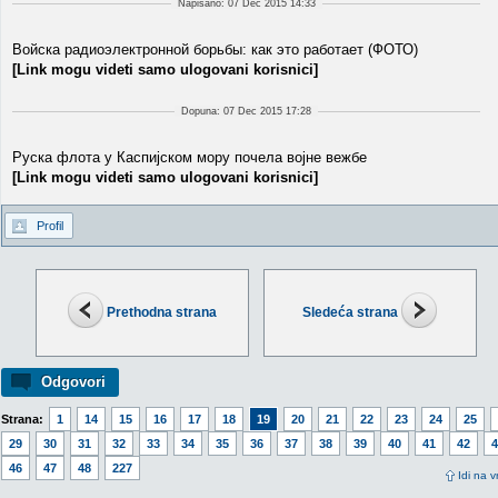
Napisano: 07 Dec 2015 14:33
Войска радиоэлектронной борьбы: как это работает (ФОТО)
[Link mogu videti samo ulogovani korisnici]
Dopuna: 07 Dec 2015 17:28
Руска флота у Каспијском мору почела војне вежбе
[Link mogu videti samo ulogovani korisnici]
Profil
Prethodna strana
Sledeća strana
Odgovori
Strana:
1
14
15
16
17
18
19
20
21
22
23
24
25
29
30
31
32
33
34
35
36
37
38
39
40
41
42
4
46
47
48
227
Idi na v