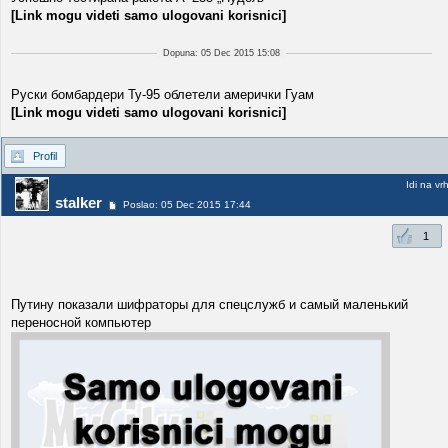
[Link mogu videti samo ulogovani korisnici]
Dopuna: 05 Dec 2015 15:08
Руски бомбардери Ту-95 облетели амерички Гуам
[Link mogu videti samo ulogovani korisnici]
Profil
Idi na vr
stalker
Poslao: 05 Dec 2015 17:44
1
Путину показали шифраторы для спецслужб и самый маленький
переносной компьютер