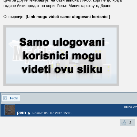
центра друге генерације, на бази авиона Ил-80, који ће до краја
године бити предат на коришћење Министарству одбране.
Опширније:
[Link mogu videti samo ulogovani korisnici]
Profil
Idi na vr
pein
Poslao: 05 Dec 2015 15:08
2