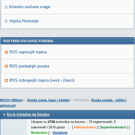
Kineske oružane snage
Vojska Rumunije
RSS FEED-OVI OVOG FORUMA
RSS najnovijih topica
RSS poslednjih poruka
RSS izdvojenjih topica (vesti i članci)
»
» Izdvojeno:
MyCity Military
Vojske sveta, baze i objekti
Ruska vojska - vežbe i
aktivnosti
Ko je trenutno na forumu
Ukupno su
2756
korisnika na forumu :: 75 registrovanih, 5
sakrivenih i 2676 gosta :: [
Administrator
] [
Supermoderator
] [
Moderator
] ::
Detaljnije