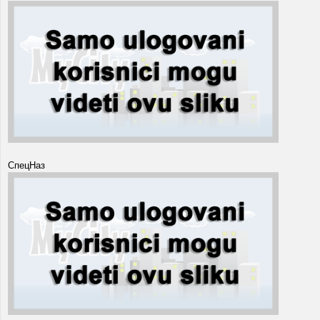
СпецНаз