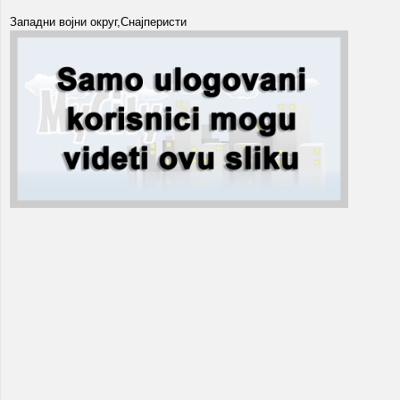
Западни војни округ,Снајперисти