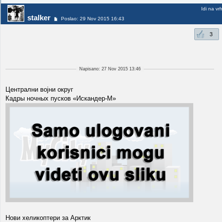
Idi na vr
stalker
Poslao: 29 Nov 2015 16:43
3
Napisano: 27 Nov 2015 13:46
Централни војни округ
Кадры ночных пусков «Искандер-М»
Нови хеликоптери за Арктик