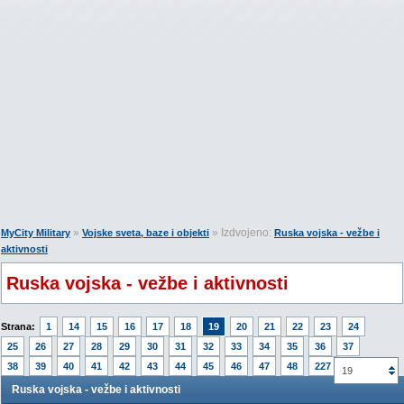
»
» Izdvojeno:
MyCity Military
Vojske sveta, baze i objekti
Ruska vojska - vežbe i
aktivnosti
Ruska vojska - vežbe i aktivnosti
Strana:
1
14
15
16
17
18
19
20
21
22
23
24
25
26
27
28
29
30
31
32
33
34
35
36
37
38
39
40
41
42
43
44
45
46
47
48
227
19
Ruska vojska - vežbe i aktivnosti