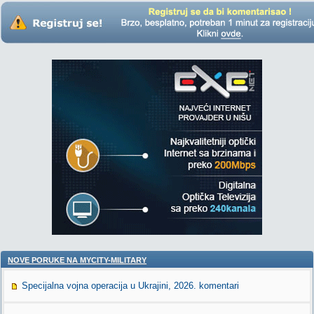
NOVE PORUKE NA MYCITY-MILITARY
Specijalna vojna operacija u Ukrajini, 2026. komentari