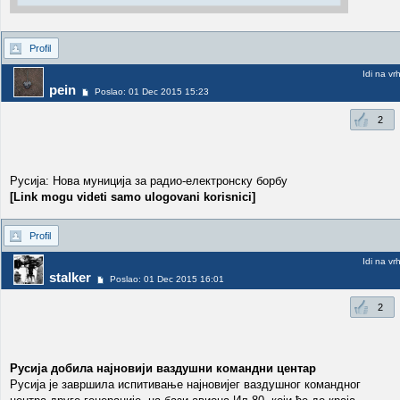
Profil
Idi na vr
pein
Poslao: 01 Dec 2015 15:23
2
Русија: Нова муниција за радио-електронску борбу
[Link mogu videti samo ulogovani korisnici]
Profil
Idi na vr
stalker
Poslao: 01 Dec 2015 16:01
2
Русија добила најновији ваздушни командни центар
Русија је завршила испитивање најновијег ваздушног командног