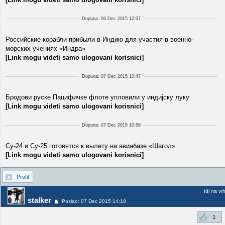
Dopuna: 06 Dec 2015 12:07
Российские корабли прибыли в Индию для участия в военно-
морских учениях «Индра»
[Link mogu videti samo ulogovani korisnici]
Dopuna: 07 Dec 2015 10:47
Бродови руске Пацифичке флоте упловили у индијску луку
[Link mogu videti samo ulogovani korisnici]
Dopuna: 07 Dec 2015 10:59
Су-24 и Су-25 готовятся к вылету на авиабазе «Шагол»
[Link mogu videti samo ulogovani korisnici]
Profil
Idi na vr
stalker
Poslao: 07 Dec 2015 14:10
1