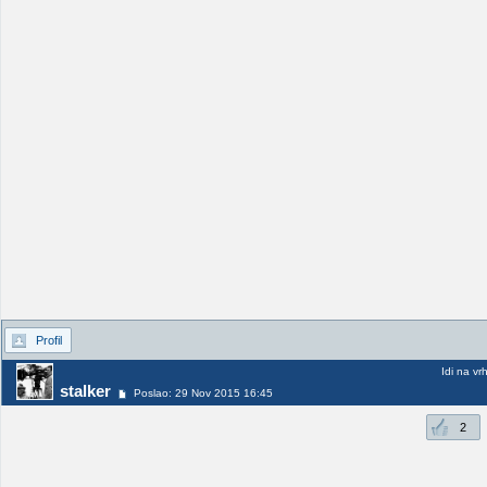
Profil
Idi na vr
stalker
Poslao: 29 Nov 2015 16:45
2