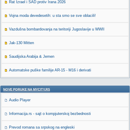
Rat Izrael i SAD protiv Irana 2026
Vojna moda devedesetih: u sta smo se sve oblacili!
Vazdušna bombardovanja na teritoriji Jugoslavije u WWII
Jak-130 Mitten
Saudijska Arabija & Jemen
Automatske puške familije AR-15 - M16 i derivati
NOVE PORUKE NA MYCITY.RS
Audio Player
Informacija.rs - sajt o kompjuterskoj bezbednosti
Prevod romana sa srpskog na engleski