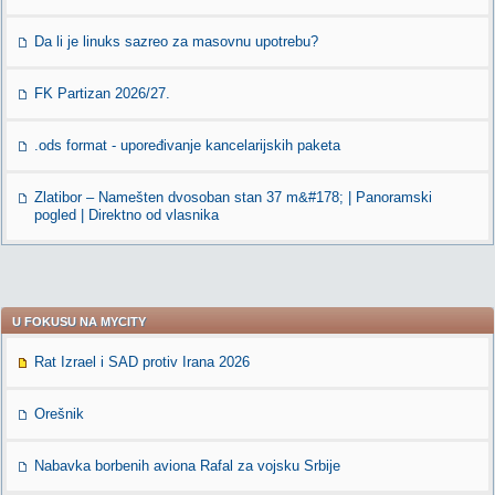
Da li je linuks sazreo za masovnu upotrebu?
FK Partizan 2026/27.
.ods format - upoređivanje kancelarijskih paketa
Zlatibor – Namešten dvosoban stan 37 m&#178; | Panoramski
pogled | Direktno od vlasnika
U FOKUSU NA MYCITY
Rat Izrael i SAD protiv Irana 2026
Orešnik
Nabavka borbenih aviona Rafal za vojsku Srbije