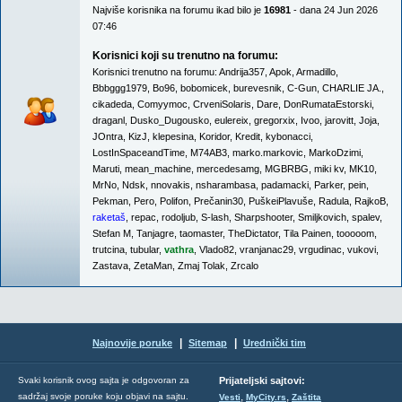
Najviše korisnika na forumu ikad bilo je
16981
- dana 24 Jun 2026
07:46
Korisnici koji su trenutno na forumu:
Korisnici trenutno na forumu:
Andrija357
,
Apok
,
Armadillo
,
Bbbggg1979
,
Bo96
,
bobomicek
,
burevesnik
,
C-Gun
,
CHARLIE JA.
,
cikadeda
,
Comyymoc
,
CrveniSolaris
,
Dare
,
DonRumataEstorski
,
draganl
,
Dusko_Dugousko
,
eulereix
,
gregorxix
,
Ivoo
,
jarovitt
,
Joja
,
JOntra
,
KizJ
,
klepesina
,
Koridor
,
Kredit
,
kybonacci
,
LostInSpaceandTime
,
M74AB3
,
marko.markovic
,
MarkoDzimi
,
Maruti
,
mean_machine
,
mercedesamg
,
MGBRBG
,
miki kv
,
MK10
,
MrNo
,
Ndsk
,
nnovakis
,
nsharambasa
,
padamacki
,
Parker
,
pein
,
Pekman
,
Pero
,
Polifon
,
Prečanin30
,
PuškeiPlavuše
,
Radula
,
RajkoB
,
raketaš
,
repac
,
rodoljub
,
S-lash
,
Sharpshooter
,
Smiljkovich
,
spalev
,
Stefan M
,
Tanjagre
,
taomaster
,
TheDictator
,
Tila Painen
,
tooooom
,
trutcina
,
tubular
,
vathra
,
Vlado82
,
vranjanac29
,
vrgudinac
,
vukovi
,
Zastava
,
ZetaMan
,
Zmaj Tolak
,
Zrcalo
|
|
Najnovije poruke
Sitemap
Urednički tim
Svaki korisnik ovog sajta je odgovoran za
Prijateljski sajtovi:
,
,
sadržaj svoje poruke koju objavi na sajtu.
Vesti
MyCity.rs
Zaštita