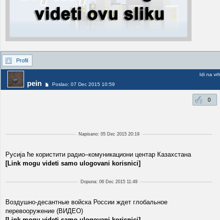
Profil
Idi na vr
pein
Poslao: 07 Dec 2015 10:59
0
Napisano: 05 Dec 2015 20:19
Русија ће користити радио–комуникациони центар Казахстана
[Link mogu videti samo ulogovani korisnici]
Dopuna: 06 Dec 2015 11:49
Воздушно-десантные войска России ждет глобальное
перевооружение (ВИДЕО)
[Link mogu videti samo ulogovani korisnici]