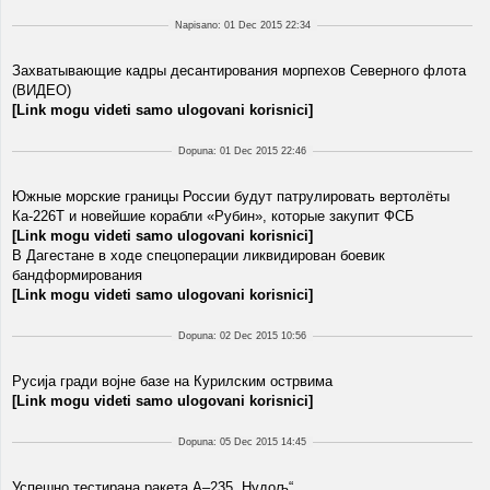
Napisano: 01 Dec 2015 22:34
Захватывающие кадры десантирования морпехов Северного флота
(ВИДЕО)
[Link mogu videti samo ulogovani korisnici]
Dopuna: 01 Dec 2015 22:46
Южные морские границы России будут патрулировать вертолёты
Ка-226Т и новейшие корабли «Рубин», которые закупит ФСБ
[Link mogu videti samo ulogovani korisnici]
В Дагестане в ходе спецоперации ликвидирован боевик
бандформирования
[Link mogu videti samo ulogovani korisnici]
Dopuna: 02 Dec 2015 10:56
Русија гради војне базе на Курилским острвима
[Link mogu videti samo ulogovani korisnici]
Dopuna: 05 Dec 2015 14:45
Успешно тестирана ракета А–235 „Нудољ“