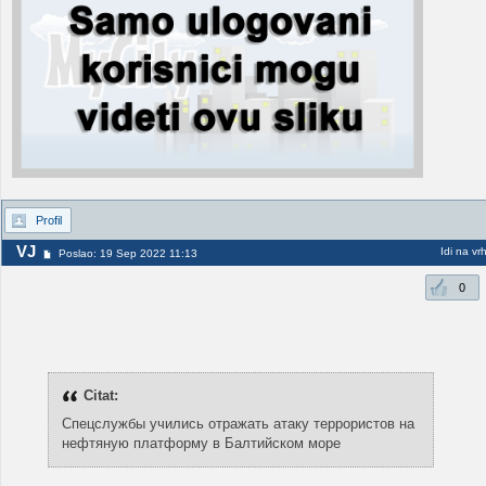
Profil
VJ
Idi na vr
Poslao: 19 Sep 2022 11:13
0
Citat:
Спецслужбы учились отражать атаку террористов на
нефтяную платформу в Балтийском море