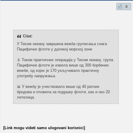
0
Citat:
У Тихом океану завршена вежба груписања снага
Пацифичке флоте у далекој морској зони
⚓ Током практичних операција у Тихом океану, група
Пацифичке флоте је извела више од 300 борбених
вежби, од којих је 170 укључивало практичну
употребу наоружања.
📊 У вежбу је учествовало више од 40 ратних
бродова и пловила за подршку флоти, као и око 20
летелица.
[Link mogu videti samo ulogovani korisnici]