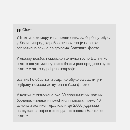
Citat:
У Балтичком мору и на полигонима за борбену обуку
у Калињинградској области почела је планска
оперативна вежба са групама Балтичке флоте.
У оквиру вежбе, поморско-тактичке групе Балтичке
флоте напустиле су своје базе и распоредиле групе
флоте у за то одређена подручја.
Балтик ће обављати задатке обуке за заштиту и
одбрану поморских путева и база флоте.
У вежби је укључено око 60 површинских ратних
бродова, чамаца и помоћних пловила, преко 40
авиона и хеликоптера, као и до 2.000 јединица
наоружања, војне и специјалне опреме Балтичке
флоте.