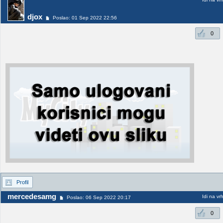
djox
Poslao: 01 Sep 2022 22:56
0
Profil
mercedesamg
Idi na vr
Poslao: 06 Sep 2022 20:17
0