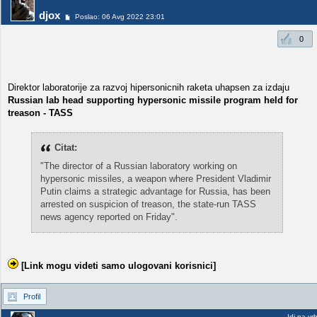
djox
Poslao: 06 Avg 2022 23:01
0
Direktor laboratorije za razvoj hipersonicnih raketa uhapsen za izdaju
Russian lab head supporting hypersonic missile program held for
treason - TASS
Citat:
"The director of a Russian laboratory working on
hypersonic missiles, a weapon where President Vladimir
Putin claims a strategic advantage for Russia, has been
arrested on suspicion of treason, the state-run TASS
news agency reported on Friday".
[Link mogu videti samo ulogovani korisnici]
Profil
Idi na vr