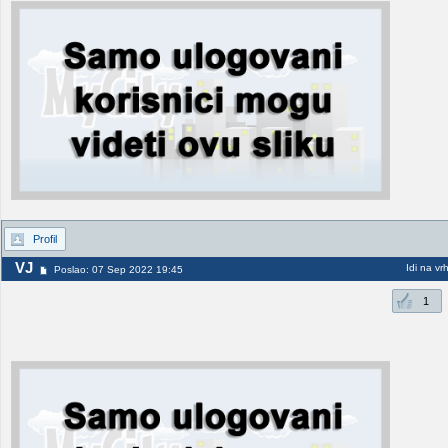
Profil
VJ
Idi na vr
Poslao: 07 Sep 2022 19:45
1