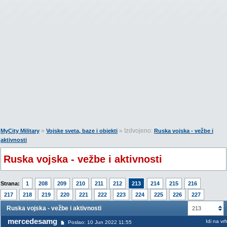
»
» Izdvojeno:
MyCity Military
Vojske sveta, baze i objekti
Ruska vojska - vežbe i
aktivnosti
Ruska vojska - vežbe i aktivnosti
Strana:
1
208
209
210
211
212
213
214
215
216
217
218
219
220
221
222
223
224
225
226
227
Ruska vojska - vežbe i aktivnosti
213
mercedesamg
Idi na vr
Poslao: 10 Jun 2022 11:55