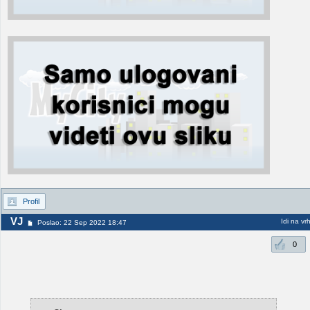
Profil
VJ
Idi na vr
Poslao: 22 Sep 2022 18:47
0