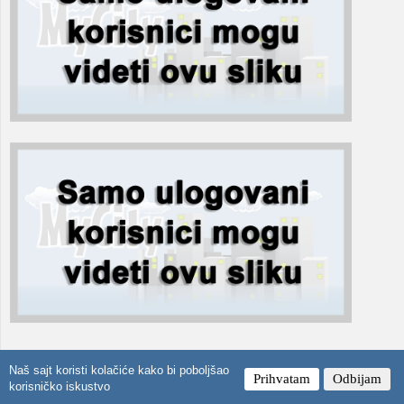
Naš sajt koristi kolačiće kako bi poboljšao
Prihvatam
Odbijam
korisničko iskustvo