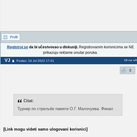
Profil
Registruj se
da bi učestvovao u diskusiji.
Registrovanim korisnicima se NE
prikazuju reklame unutar poruka.
VJ
Idi na vr
Poslao: 14 Jul 2022 17:41
0
Citat:
Турнир по стрельбе памяти О.Г. Малочуева. Финал
[Link mogu videti samo ulogovani korisnici]