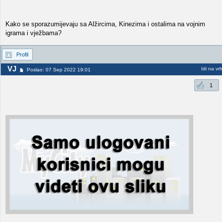
Kako se sporazumijevaju sa Alžircima, Kinezima i ostalima na vojnim
igrama i vježbama?
Profil
VJ
Idi na vr
Poslao: 07 Sep 2022 19:01
1