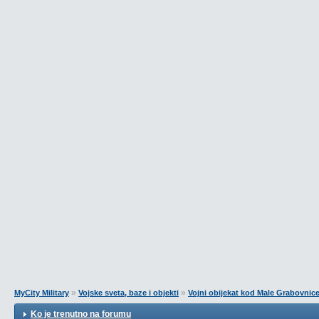
»
»
MyCity Military
Vojske sveta, baze i objekti
Vojni obijekat kod Male Grabovnic
Ko je trenutno na forumu