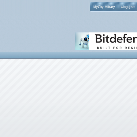
MyCity Military
Uloguj se