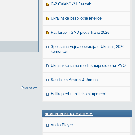
G-2 Galeb/J-21 Jastreb
Ukrajinske bespilotne letelice
Rat Izrael i SAD protiv Irana 2026
Specijalna vojna operacija u Ukrajini, 2026.
komentari
Ukrajinske ratne modifikacije sistema PVO
Saudijska Arabija & Jemen
Idi na vrh
Helikopteri u milicijskoj upotrebi
NOVE PORUKE NA MYCITY.RS
Audio Player