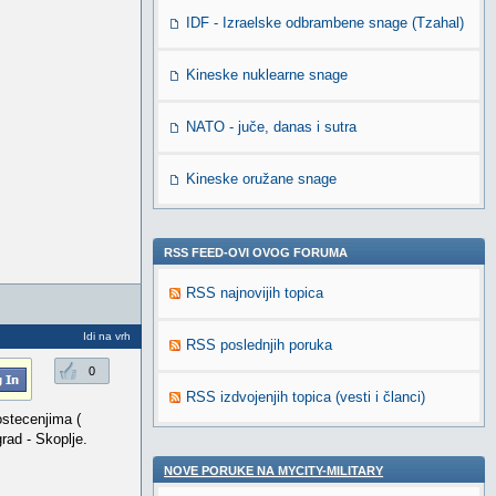
IDF - Izraelske odbrambene snage (Tzahal)
Kineske nuklearne snage
NATO - juče, danas i sutra
Kineske oružane snage
RSS FEED-OVI OVOG FORUMA
RSS najnovijih topica
Idi na vrh
RSS poslednjih poruka
0
RSS izdvojenjih topica (vesti i članci)
ostecenjima (
rad - Skoplje.
NOVE PORUKE NA MYCITY-MILITARY