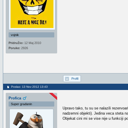
vojnik
Pridružio:
12 Maj 2010
Poruke:
2926
Profil
Poslao: 13 Nov 2012 13:43
Profica
Super građanin
Upravo tako, tu su se nalazili rezervoa
nadzemni objekti). Jedina veca steta na
Objekat cini mi se vise nije u funkciji