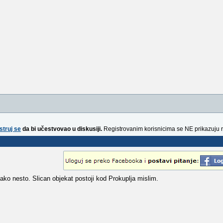
struj se
da bi učestvovao u diskusiji.
Registrovanim korisnicima se NE prikazuju 
tako nesto. Slican objekat postoji kod Prokuplja mislim.