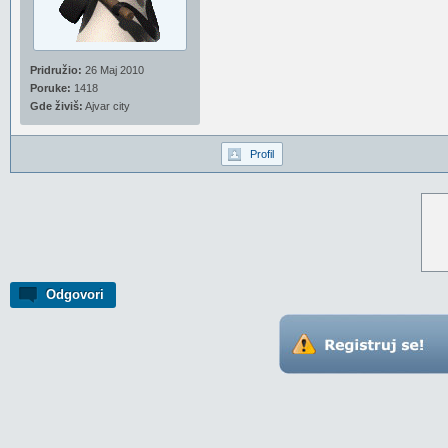
Pridružio:
26 Maj 2010
Poruke:
1418
Gde živiš:
Ajvar city
Profil
Odgovori