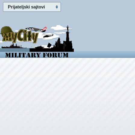
Prijateljski sajtovi