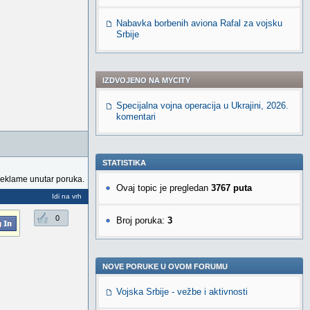
Nabavka borbenih aviona Rafal za vojsku
Srbije
IZDVOJENO NA MYCITY
Specijalna vojna operacija u Ukrajini, 2026.
komentari
STATISTIKA
reklame unutar poruka.
Ovaj topic je pregledan
3767 puta
Idi na vrh
0
Broj poruka:
3
NOVE PORUKE U OVOM FORUMU
Vojska Srbije - vežbe i aktivnosti