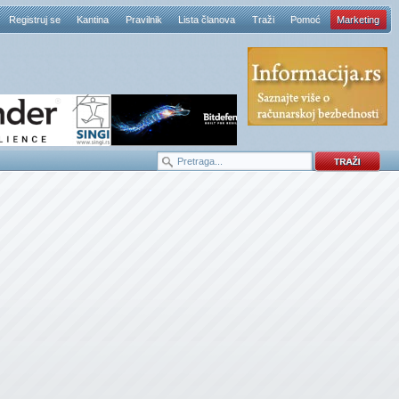
Registruj se
Kantina
Pravilnik
Lista članova
Traži
Pomoć
Marketing