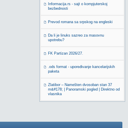
Informacija.rs - sajt o kompjuterskoj
bezbednosti
Prevod romana sa srpskog na engleski
Da li je linuks sazreo za masovnu
upotrebu?
FK Partizan 2026/27.
.ods format - upoređivanje kancelarijskih
paketa
Zlatibor – Namešten dvosoban stan 37
m&#178; | Panoramski pogled | Direktno od
vlasnika