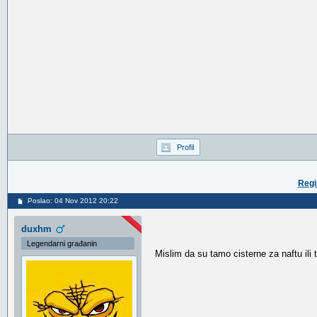
Profil
Regi
Poslao: 04 Nov 2012 20:22
duxhm
Legendarni građanin
Mislim da su tamo cisterne za naftu ili 