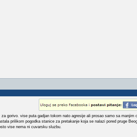
ri za gorivo. vise puta gadjan tokom nato agresije ali prosao samo sa manjim 
stala prilikom pogodka stanice za pretakanje koja se nalazi pored pruge Beog
 posto vise nema ni cuvarsku sluzbu.