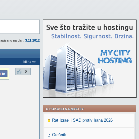
apisano na dan:
3.11.2012
Idi na vrh
0
U FOKUSU NA MYCITY
Rat Izrael i SAD protiv Irana 2026
Orešnik