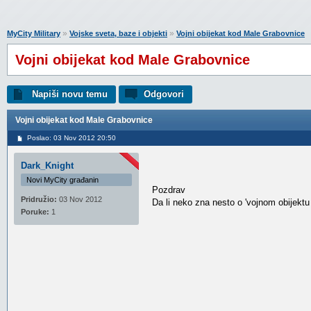
»
»
MyCity Military
Vojske sveta, baze i objekti
Vojni obijekat kod Male Grabovnice
Vojni obijekat kod Male Grabovnice
Napiši novu temu
Odgovori
Vojni obijekat kod Male Grabovnice
Poslao: 03 Nov 2012 20:50
Dark_Knight
Novi MyCity građanin
Pozdrav
Pridružio:
03 Nov 2012
Da li neko zna nesto o 'vojnom obijek
Poruke:
1