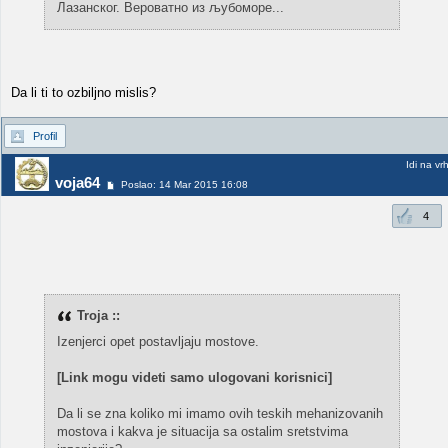
Лазанског. Вероватно из љубоморе...
Da li ti to ozbiljno mislis?
Profil
Idi na vr
voja64
Poslao: 14 Mar 2015 16:08
4
Troja ::
Izenjerci opet postavljaju mostove.
[Link mogu videti samo ulogovani korisnici]
Da li se zna koliko mi imamo ovih teskih mehanizovanih
mostova i kakva je situacija sa ostalim sretstvima