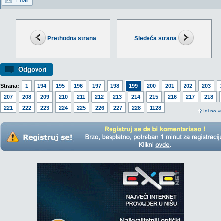
Profil
Prethodna strana
Sledeća strana
Odgovori
Strana:
1
194
195
196
197
198
199
200
201
202
203
207
208
209
210
211
212
213
214
215
216
217
218
221
222
223
224
225
226
227
228
1128
Idi na v