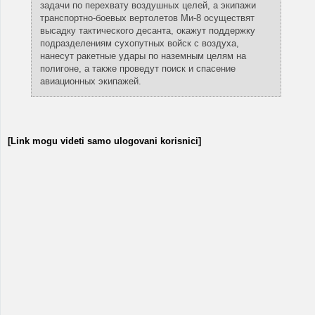
задачи по перехвату воздушных целей, а экипажи
транспортно-боевых вертолетов Ми-8 осуществят
высадку тактического десанта, окажут поддержку
подразделениям сухопутных войск с воздуха,
нанесут ракетные удары по наземным целям на
полигоне, а также проведут поиск и спасение
авиационных экипажей.
[Link mogu videti samo ulogovani korisnici]