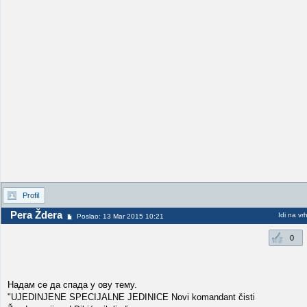
Profil
Pera Ždera
Idi na vr
Poslao: 13 Mar 2015 10:21
0
Надам се да спада у ову тему.
"UJEDINJENE SPECIJALNE JEDINICE Novi komandant čisti