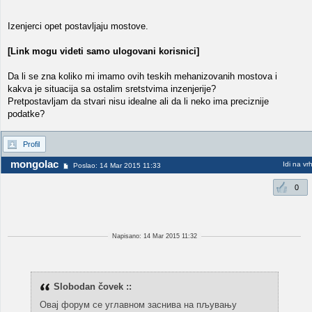
Izenjerci opet postavljaju mostove.
[Link mogu videti samo ulogovani korisnici]
Da li se zna koliko mi imamo ovih teskih mehanizovanih mostova i
kakva je situacija sa ostalim sretstvima inzenjerije?
Pretpostavljam da stvari nisu idealne ali da li neko ima preciznije
podatke?
Profil
mongolac
Idi na vr
Poslao: 14 Mar 2015 11:33
0
Napisano: 14 Mar 2015 11:32
Slobodan čovek ::
Овај форум се углавном заснива на пљувању