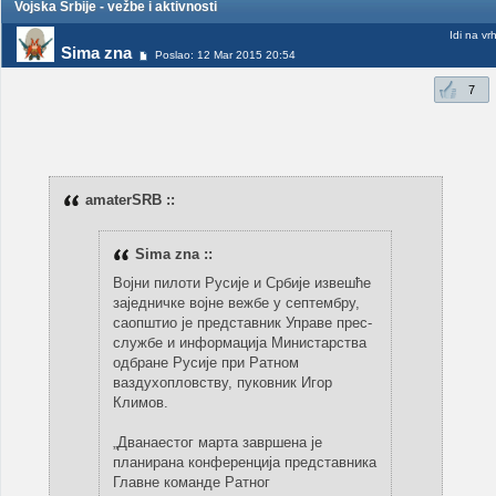
Vojska Srbije - vežbe i aktivnosti
Idi na vr
Sima zna
Poslao: 12 Mar 2015 20:54
7
amaterSRB ::
Sima zna ::
Војни пилоти Русије и Србије извешће
заједничке војне вежбе у септембру,
саопштио је представник Управе прес-
службе и информација Министарства
одбране Русије при Ратном
ваздухопловству, пуковник Игор
Климов.
„Дванаестог марта завршена је
планирана конференција представника
Главне команде Ратног