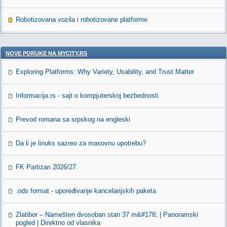
Robotizovana vozila i robotizovane platforme
NOVE PORUKE NA MYCITY.RS
Exploring Platforms: Why Variety, Usability, and Trust Matter
Informacija.rs - sajt o kompjuterskoj bezbednosti
Prevod romana sa srpskog na engleski
Da li je linuks sazreo za masovnu upotrebu?
FK Partizan 2026/27.
.ods format - upoređivanje kancelarijskih paketa
Zlatibor – Namešten dvosoban stan 37 m&#178; | Panoramski
pogled | Direktno od vlasnika