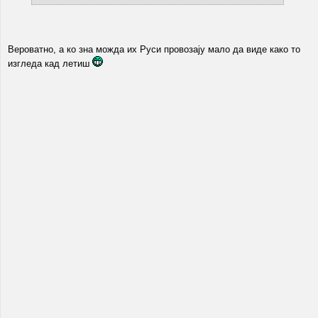
Вероватно, а ко зна можда их Руси провозају мало да виде како то
изгледа кад летиш