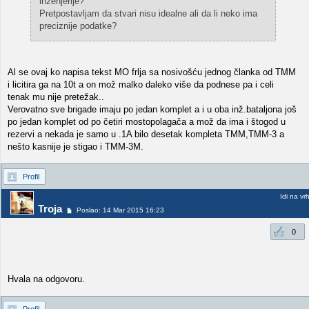
inzenjerije?
Pretpostavljam da stvari nisu idealne ali da li neko ima
preciznije podatke?
Al se ovaj ko napisa tekst MO frlja sa nosivošću jednog članka od TMM
i licitira ga na 10t a on mož malko daleko više da podnese pa i celi
tenak mu nije pretežak..
Verovatno sve brigade imaju po jedan komplet a i u oba inž.bataljona još
po jedan komplet od po četiri mostopolagača a mož da ima i štogod u
rezervi a nekada je samo u .1A bilo desetak kompleta TMM,TMM-3 a
nešto kasnije je stigao i TMM-3M.
Profil
Idi na vr
Troja
Poslao: 14 Mar 2015 16:23
0
Hvala na odgovoru.