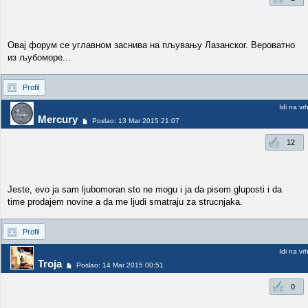
Овај форум се углавном заснива на пљувању Лазанског. Вероватно
из љубоморе...
Profil
Idi na vr
Mercury
Poslao: 13 Mar 2015 21:07
12
Jeste, evo ja sam ljubomoran sto ne mogu i ja da pisem gluposti i da
time prodajem novine a da me ljudi smatraju za strucnjaka.
Profil
Idi na vr
Troja
Poslao: 14 Mar 2015 00:51
0