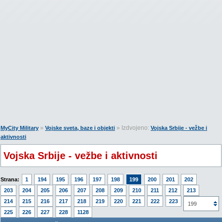
»
» Izdvojeno:
MyCity Military
Vojske sveta, baze i objekti
Vojska Srbije - vežbe i
aktivnosti
Vojska Srbije - vežbe i aktivnosti
Strana:
1
194
195
196
197
198
199
200
201
202
203
204
205
206
207
208
209
210
211
212
213
214
215
216
217
218
219
220
221
222
223
224
199
225
226
227
228
1128