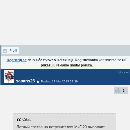
Profil
Registruj se
da bi učestvovao u diskusiji.
Registrovanim korisnicima se NE
prikazuju reklame unutar poruka.
Idi na vr
sasans23
Poslao: 12 Mar 2015 22:39
1
Citat:
Летный состав на истребителях МиГ-29 выполнит