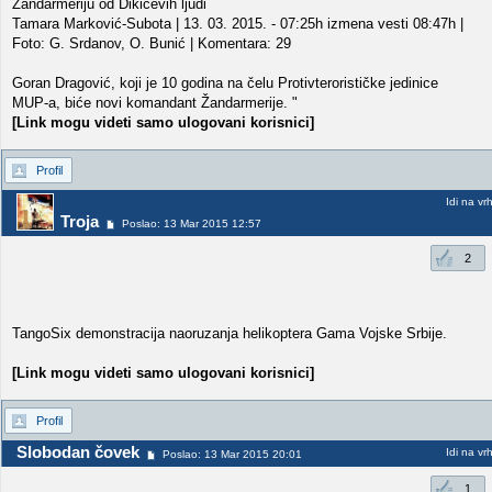
Žandarmeriju od Dikićevih ljudi
Tamara Marković-Subota | 13. 03. 2015. - 07:25h izmena vesti 08:47h |
Foto: G. Srdanov, O. Bunić | Komentara: 29
Goran Dragović, koji je 10 godina na čelu Protivterorističke jedinice
MUP-a, biće novi komandant Žandarmerije. "
[Link mogu videti samo ulogovani korisnici]
Profil
Idi na vr
Troja
Poslao: 13 Mar 2015 12:57
2
TangoSix demonstracija naoruzanja helikoptera Gama Vojske Srbije.
[Link mogu videti samo ulogovani korisnici]
Profil
Slobodan čovek
Idi na vr
Poslao: 13 Mar 2015 20:01
1