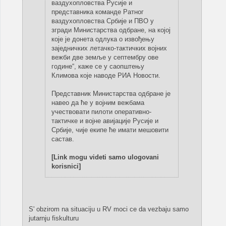
ваздухопловства Русије и
представника команде Ратног
ваздухопловства Србије и ПВО у
згради Министарства одбране, на којој
које је донета одлука о извођењу
заједничких летачко-тактичких војних
вежби две земље у септембру ове
године“, каже се у саопштењу
Климова које наводе РИА Новости.
Представник Министарства одбране је
навео да ће у војним вежбама
учествовати пилоти оперативно-
тактичке и војне авијације Русије и
Србије, чије екипе ће имати мешовити
састав.
[Link mogu videti samo ulogovani
korisnici]
S' obzirom na situaciju u RV moci ce da vezbaju samo
jutarnju fiskulturu