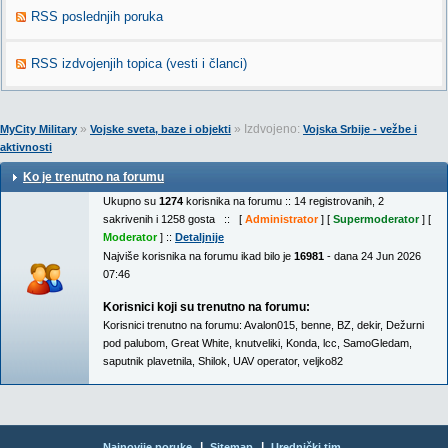
RSS poslednjih poruka
RSS izdvojenjih topica (vesti i članci)
»
» Izdvojeno:
MyCity Military
Vojske sveta, baze i objekti
Vojska Srbije - vežbe i
aktivnosti
Ko je trenutno na forumu
Ukupno su
1274
korisnika na forumu :: 14 registrovanih, 2
sakrivenih i 1258 gosta :: [
Administrator
] [
Supermoderator
] [
Moderator
] ::
Detaljnije
Najviše korisnika na forumu ikad bilo je
16981
- dana 24 Jun 2026
07:46
Korisnici koji su trenutno na forumu:
Korisnici trenutno na forumu:
Avalon015
,
benne
,
BZ
,
dekir
,
Dežurni
pod palubom
,
Great White
,
knutveliki
,
Konda
,
lcc
,
SamoGledam
,
saputnik plavetnila
,
Shilok
,
UAV operator
,
veljko82
|
|
Najnovije poruke
Sitemap
Urednički tim