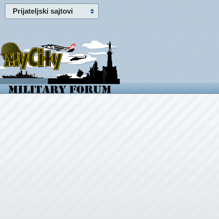
Prijateljski sajtovi