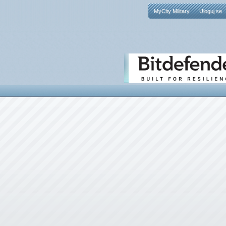
MyCity Military
Uloguj se