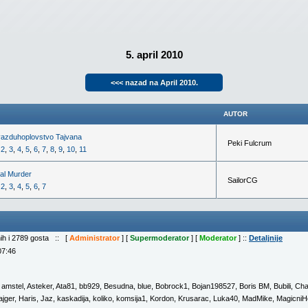
5. april 2010
<<< nazad na April 2010.
AUTOR
vazduhoplovstvo Tajvana
Peki Fulcrum
:
2
,
3
,
4
,
5
,
6
,
7
,
8
,
9
,
10
,
11
ral Murder
SailorCG
:
2
,
3
,
4
,
5
,
6
,
7
nih i 2789 gosta :: [
Administrator
] [
Supermoderator
] [
Moderator
] ::
Detaljnije
07:46
,
amstel
,
Asteker
,
Ata81
,
bb929
,
Besudna
,
blue
,
Bobrock1
,
Bojan198527
,
Boris BM
,
Bubili
,
Cha
jger
,
Haris
,
Jaz
,
kaskadija
,
koliko
,
komsija1
,
Kordon
,
Krusarac
,
Luka40
,
MadMike
,
MagicniH