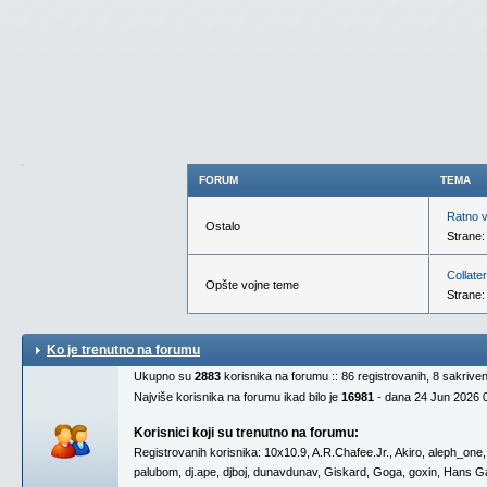
FORUM
TEMA
Ratno 
Ostalo
Strane
Collate
Opšte vojne teme
Strane
Ko je trenutno na forumu
Ukupno su
2883
korisnika na forumu :: 86 registrovanih, 8 sakrive
Najviše korisnika na forumu ikad bilo je
16981
- dana 24 Jun 2026 
Korisnici koji su trenutno na forumu:
Registrovanih korisnika:
10x10.9
,
A.R.Chafee.Jr.
,
Akiro
,
aleph_one
palubom
,
dj.ape
,
djboj
,
dunavdunav
,
Giskard
,
Goga
,
goxin
,
Hans Ga