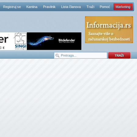
Registruj se
Kantina
Pravilnik
Lista članova
Traži
Pomoć
Marketing