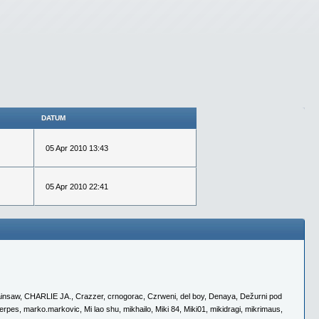
DATUM
05 Apr 2010 13:43
05 Apr 2010 22:41
insaw
,
CHARLIE JA.
,
Crazzer
,
crnogorac
,
Czrweni
,
del boy
,
Denaya
,
Dežurni pod
erpes
,
marko.markovic
,
Mi lao shu
,
mikhailo
,
Miki 84
,
Miki01
,
mikidragi
,
mikrimaus
,