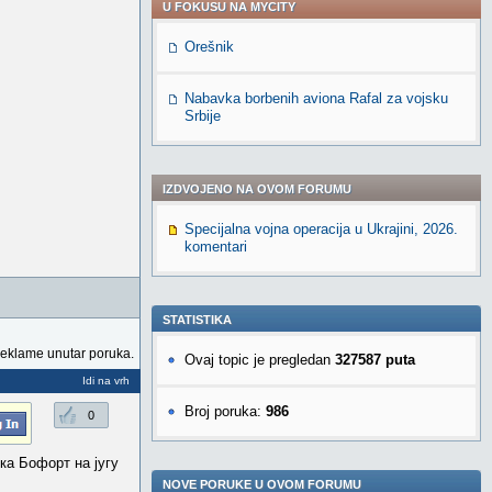
U FOKUSU NA MYCITY
Orešnik
Nabavka borbenih aviona Rafal za vojsku
Srbije
IZDVOJENO NA OVOM FORUMU
Specijalna vojna operacija u Ukrajini, 2026.
komentari
STATISTIKA
reklame unutar poruka.
Ovaj topic je pregledan
327587 puta
Idi na vrh
Broj poruka:
986
0
ка Бофорт на југу
NOVE PORUKE U OVOM FORUMU