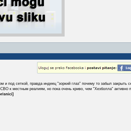
м и под сеткой, правда индеец "зоркий глаз" почему то забыл закрыть с
ВО к местным реалиям, но пока очень криво, чем "Хезболла" активно 
risnici]