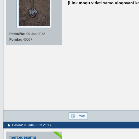
[Link mogu videti samo ulogovani ko
Pridružio:
09 Jan 2012
Poruke:
40067
Profil
Poslao: 09 Jun 2026 21:17
mercedesamg