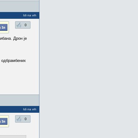
Idi na vrh
0
ибана. Дрон је
х одбрамбених
Idi na vrh
0