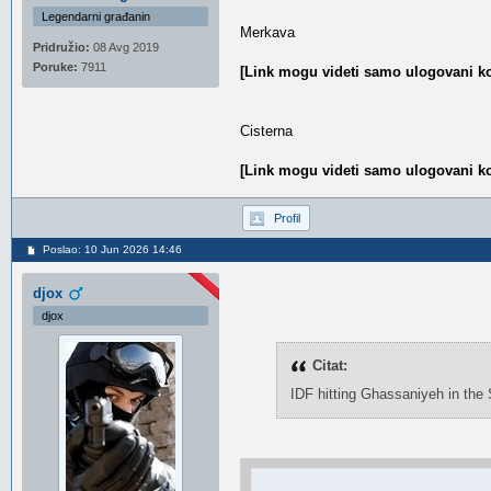
Legendarni građanin
Merkava
Pridružio:
08 Avg 2019
Poruke:
7911
[Link mogu videti samo ulogovani ko
Cisterna
[Link mogu videti samo ulogovani ko
Profil
Poslao: 10 Jun 2026 14:46
djox
djox
Citat:
IDF hitting Ghassaniyeh in the S