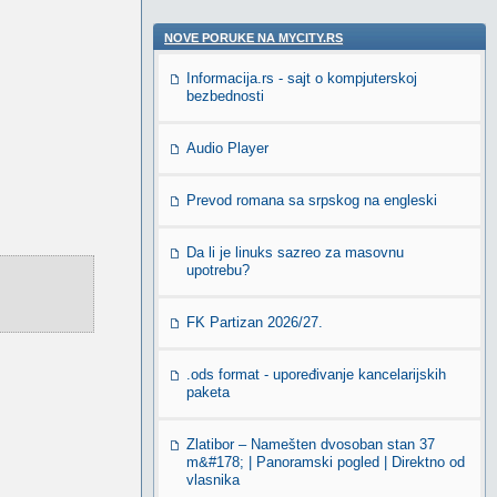
NOVE PORUKE NA MYCITY.RS
Informacija.rs - sajt o kompjuterskoj
bezbednosti
Audio Player
Prevod romana sa srpskog na engleski
Da li je linuks sazreo za masovnu
upotrebu?
FK Partizan 2026/27.
.ods format - upoređivanje kancelarijskih
paketa
Zlatibor – Namešten dvosoban stan 37
m&#178; | Panoramski pogled | Direktno od
vlasnika