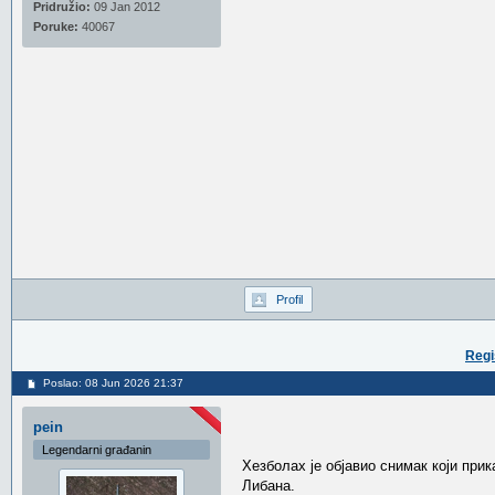
Pridružio:
09 Jan 2012
Poruke:
40067
Profil
Regi
Poslao: 08 Jun 2026 21:37
pein
Legendarni građanin
Хезболах је објавио снимак који при
Либана.