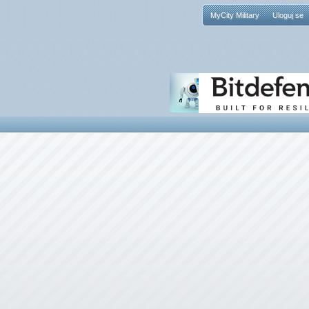
MyCity Military
Uloguj se