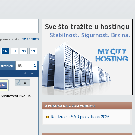
pisano na dan:
22.10.2023
96
97
98
99
96
stranicu:
Idi na vrh
0
бронетехнике на
U FOKUSU NA OVOM FORUMU
Rat Izrael i SAD protiv Irana 2026