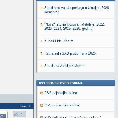
Specijalna vojna operacija u Ukrajini, 2026.
komentari
"Nova" istorija Kosova i Metohije, 2022,
2023, 2024, 2025, 2026. godina
Kuba i Fidel Kastro
Rat Izrael i SAD protiv Irana 2026
Saudijska Arabija & Jemen
RSS FEED-OVI OVOG FORUMA
RSS najnovijih topica
RSS poslednjih poruka
Idi na vrh
1
RSS izdvojenjih topica (vesti i članci)