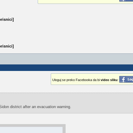
risnici]
risnici]
Uloguj se preko Facebooka da bi
video sliku
:
idon district after an evacuation warning.