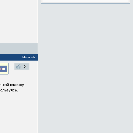
Idi na vrh
0
еткой калитку.
пользуясь.