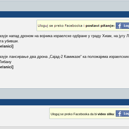
азује напад дроном на војника израелске одбране у граду Хиам, на југу Л
 га убивши.
risnici]
казује лансирање два дрона „Сајад-2 Камиказе“ ка положајима израелски
 Либану
risnici]
Uloguj se preko Facebooka da bi
video sliku
: