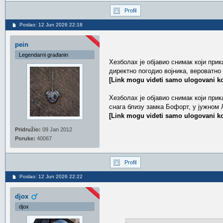
Profil
Poslao: 12 Jun 2026 22:18
pein
Legendarni građanin
Хезболах је објавио снимак који прик
директно погодио војника, вероватно
[Link mogu videti samo ulogovani ko
Хезболах је објавио снимак који при
снага близу замка Бофорт, у јужном
[Link mogu videti samo ulogovani ko
Pridružio:
09 Jan 2012
Poruke:
40067
Profil
Poslao: 12 Jun 2026 22:22
djox
djox