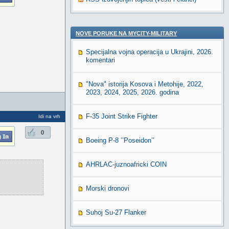
NOVE PORUKE NA MYCITY-MILITARY
Specijalna vojna operacija u Ukrajini, 2026.
komentari
"Nova" istorija Kosova i Metohije, 2022,
2023, 2024, 2025, 2026. godina
F-35 Joint Strike Fighter
Idi na vrh
0
Boeing P-8 ’’Poseidon’’
AHRLAC-juznoafricki COIN
Morski dronovi
Suhoj Su-27 Flanker