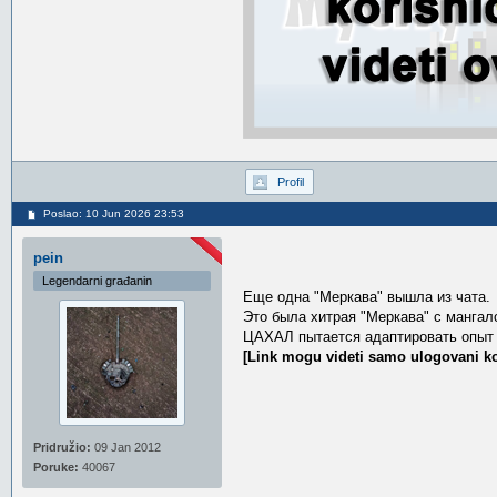
Profil
Poslao: 10 Jun 2026 23:53
pein
Legendarni građanin
Еще одна "Меркава" вышла из чата.
Это была хитрая "Меркава" с мангало
ЦАХАЛ пытается адаптировать опыт С
[Link mogu videti samo ulogovani ko
Pridružio:
09 Jan 2012
Poruke:
40067