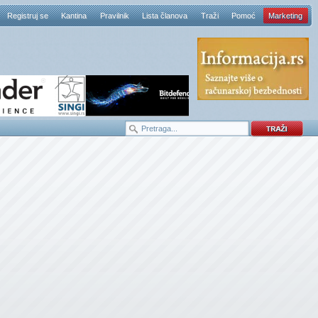
Registruj se
Kantina
Pravilnik
Lista članova
Traži
Pomoć
Marketing