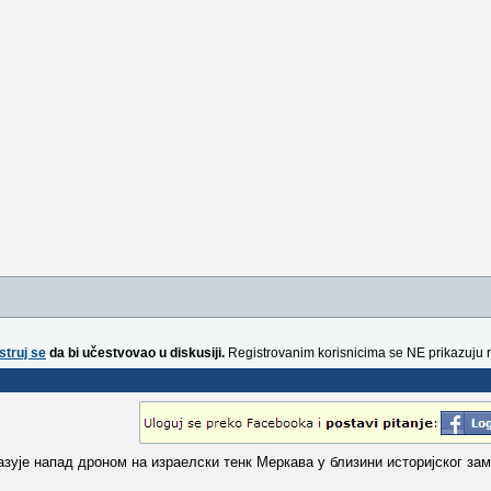
struj se
da bi učestvovao u diskusiji.
Registrovanim korisnicima se NE prikazuju 
казује напад дроном на израелски тенк Меркава у близини историјског зам