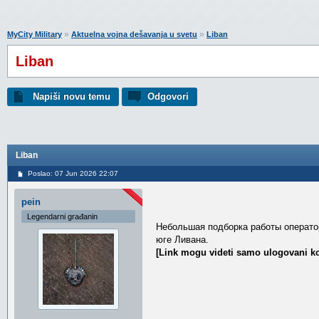
»
»
MyCity Military
Aktuelna vojna dešavanja u svetu
Liban
Liban
Napiši novu temu
Odgovori
Liban
Poslao: 07 Jun 2026 22:07
pein
Legendarni građanin
Небольшая подборка работы операто
юге Ливана.
[Link mogu videti samo ulogovani ko