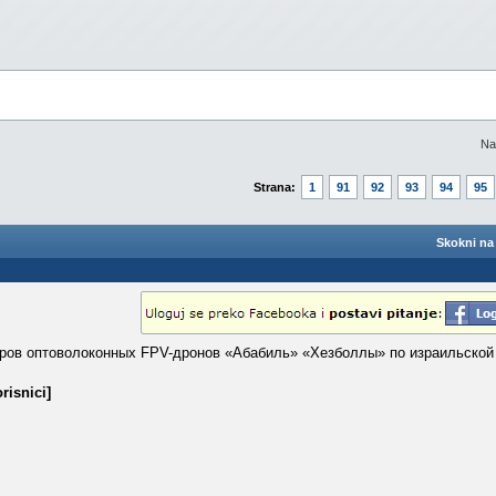
Na
Strana:
1
91
92
93
94
95
Skokni na 
ров оптоволоконных FPV-дронов «Абабиль» «Хезболлы» по израильской 
risnici]