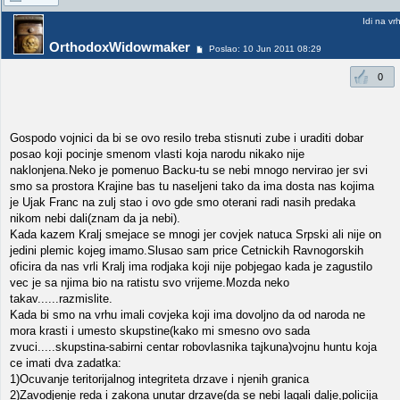
Idi na vr
OrthodoxWidowmaker
Poslao: 10 Jun 2011 08:29
0
Gospodo vojnici da bi se ovo resilo treba stisnuti zube i uraditi dobar
posao koji pocinje smenom vlasti koja narodu nikako nije
naklonjena.Neko je pomenuo Backu-tu se nebi mnogo nervirao jer svi
smo sa prostora Krajine bas tu naseljeni tako da ima dosta nas kojima
je Ujak Franc na zulj stao i ovo gde smo oterani radi nasih predaka
nikom nebi dali(znam da ja nebi).
Kada kazem Kralj smejace se mnogi jer covjek natuca Srpski ali nije on
jedini plemic kojeg imamo.Slusao sam price Cetnickih Ravnogorskih
oficira da nas vrli Kralj ima rodjaka koji nije pobjegao kada je zagustilo
vec je sa njima bio na ratistu svo vrijeme.Mozda neko
takav......razmislite.
Kada bi smo na vrhu imali covjeka koji ima dovoljno da od naroda ne
mora krasti i umesto skupstine(kako mi smesno ovo sada
zvuci.....skupstina-sabirni centar robovlasnika tajkuna)vojnu huntu koja
ce imati dva zadatka:
1)Ocuvanje teritorijalnog integriteta drzave i njenih granica
2)Zavodjenje reda i zakona unutar drzave(da se nebi lagali dalje,policija