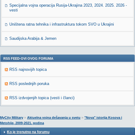
Specijalna vojna operacija Rusija-Ukrajina 2023, 2024. 2025. 2026 -
vesti
Uništena ratna tehnika i infrastruktura tokom SVO u Ukrajini
Saudijska Arabija & Jemen
RSS FEED-OVI OVOG FORUMA
RSS najnovijih topica
RSS poslednjih poruka
RSS izdvojenjih topica (vesti i članci)
»
»
MyCity Military
Aktuelna vojna dešavanja u svetu
"Nova" istorija Kosova i
Metohije, 2009-2021. godina
Ko je trenutno na forumu