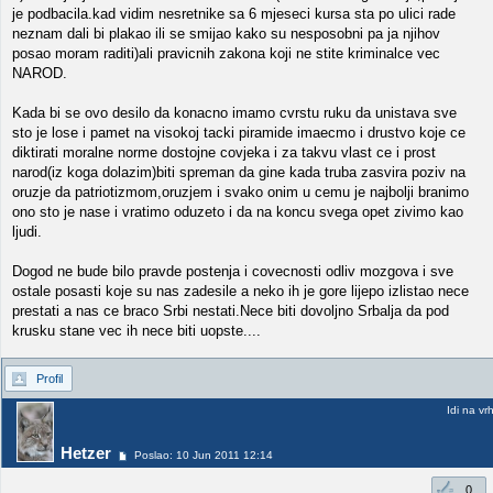
je podbacila.kad vidim nesretnike sa 6 mjeseci kursa sta po ulici rade
neznam dali bi plakao ili se smijao kako su nesposobni pa ja njihov
posao moram raditi)ali pravicnih zakona koji ne stite kriminalce vec
NAROD.
Kada bi se ovo desilo da konacno imamo cvrstu ruku da unistava sve
sto je lose i pamet na visokoj tacki piramide imaecmo i drustvo koje ce
diktirati moralne norme dostojne covjeka i za takvu vlast ce i prost
narod(iz koga dolazim)biti spreman da gine kada truba zasvira poziv na
oruzje da patriotizmom,oruzjem i svako onim u cemu je najbolji branimo
ono sto je nase i vratimo oduzeto i da na koncu svega opet zivimo kao
ljudi.
Dogod ne bude bilo pravde postenja i covecnosti odliv mozgova i sve
ostale posasti koje su nas zadesile a neko ih je gore lijepo izlistao nece
prestati a nas ce braco Srbi nestati.Nece biti dovoljno Srbalja da pod
krusku stane vec ih nece biti uopste....
Profil
Idi na vr
Hetzer
Poslao: 10 Jun 2011 12:14
0