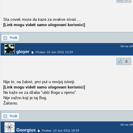
Sta covek moze da kaze za ovakve stvari....
[Link mogu videti samo ulogovani korisnici]
Profil
Idi na vr
gloyer
Poslao: 10 Jun 2011 13:25
0
Nije to, na žalost, prvi put u novijoj istoriji.
[Link mogu videti samo ulogovani korisnici]
Ne kaže se za džaba "ubiti Boga u njemu".
Nije važno koji je taj Bog.
Žalosno.
Profil
Idi na vr
Georgius
Poslao: 10 Jun 2011 18:55