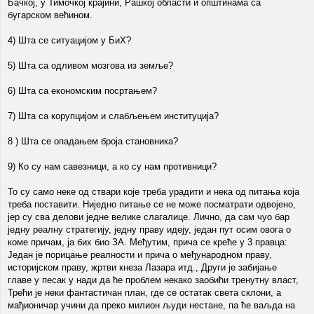
Бачкој, у Тимочкој крајини, Рашкој области и општинама са
бугарском већином.
4) Шта се ситуацијом у БиХ?
5) Шта са одливом мозгова из земље?
6) Шта са економским посртањем?
7) Шта са корупцијом и слабљењем институција?
8 ) Шта се опадањем броја становника?
9) Ко су нам савезници, а ко су нам противници?
То су само неке од ствари које треба урадити и нека од питања која
треба поставити. Ниједно питање се не може посматрати одвојено,
јер су сва делови једне велике слагалице. Лично, да сам чуо бар
једну реалну стратегију, једну праву идеју, један пут осим овога о
коме причам, ја бих био ЗА. Међутим, прича се креће у 3 правца:
Један је порицање реалности и прича о међународном праву,
историјском праву, жртви кнеза Лазара итд., Други је забијање
главе у песак у нади да ће проблем некако заобићи тренутну власт,
Трећи је неки фантастичан план, где се остатак света склони, а
мађионичар учини да преко милион људи нестане, па ће ваљда на