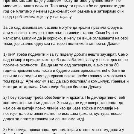
Претпостављам да је у задњем посту питање упућено мени. Не
мислим ја ништа слично. То о чему ти причаш ће се дешавати док
год се млатимо у неким идејно-митским равнима а затварамо очи
пред проблемима који су у настајању.
Ја се сад извињавам, сасвим могуће да кршим правила форума,
али у оваквој тему је то шетање по ивици стално. Само ћу ово
написати, мислим да је корисно, и нећу се више оглашавати на овој
теми, јер стално одлутам на терен политике и сл.прича. Дакле:
1) КиМ треба поделити и за ту поделу добити нешто заузврат. Само
сад немојте причати како треба да забијамо главу у песак док се не
промене околности. Дај да ми то сад затворимо, а ако се за 80
година промене околности и будемо заинтересовани, неће бити ни
први ни последњи пут да српска војска преће границу и маршира у
том правцу. Ајте молим вас, да смо поштовали комшилук, границе и
интегритет држава, Османлије би још биле на Дунаву.
2) Нову границу треба обезбедити и држати. Не декларативно, већ
као животно питање државе. Значи да не иде шверц као сада, да
нам се не шетају преко линије као да базе војске и полиције не
постоје, да се становништво не исељава (школе, култура, посао,
додак за плате у граничним општинама итд)
3) Економија, пропаганда, дипломатија и много, много мудрости у