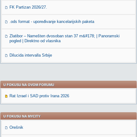
FK Partizan 2026/27.
.ods format - upoređivanje kancelarijskih paketa
Zlatibor – Namešten dvosoban stan 37 m&#178; | Panoramski
pogled | Direktno od vlasnika
Dilucida intervalla Srbije
U FOKUSU NA OVOM FORUMU
Rat Izrael i SAD protiv Irana 2026
U FOKUSU NA MYCITY
Orešnik