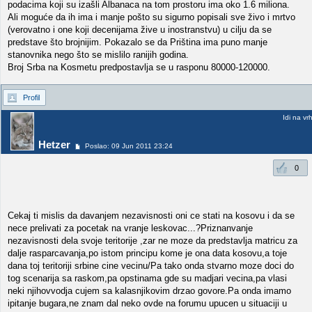
podacima koji su izašli Albanaca na tom prostoru ima oko 1.6 miliona.
Ali moguće da ih ima i manje pošto su sigurno popisali sve živo i mrtvo
(verovatno i one koji decenijama žive u inostranstvu) u cilju da se
predstave što brojnijim. Pokazalo se da Priština ima puno manje
stanovnika nego što se mislilo ranijih godina.
Broj Srba na Kosmetu predpostavlja se u rasponu 80000-120000.
Profil
Idi na vr
Hetzer
Poslao: 09 Jun 2011 23:24
0
Cekaj ti mislis da davanjem nezavisnosti oni ce stati na kosovu i da se
nece prelivati za pocetak na vranje leskovac...?Priznanvanje
nezavisnosti dela svoje teritorije ,zar ne moze da predstavlja matricu za
dalje rasparcavanja,po istom principu kome je ona data kosovu,a toje
dana toj teritoriji srbine cine vecinu/Pa tako onda stvarno moze doci do
tog scenarija sa raskom,pa opstinama gde su madjari vecina,pa vlasi
neki njihovvodja cujem sa kalasnjikovim drzao govore.Pa onda imamo
ipitanje bugara,ne znam dal neko ovde na forumu upucen u situaciji u