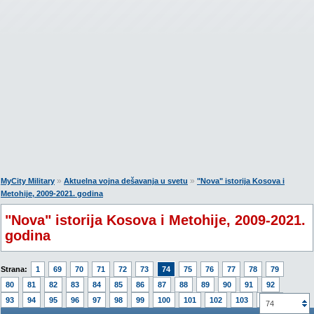
»
»
MyCity Military
Aktuelna vojna dešavanja u svetu
"Nova" istorija Kosova i
Metohije, 2009-2021. godina
"Nova" istorija Kosova i Metohije, 2009-2021.
godina
Strana:
1
69
70
71
72
73
74
75
76
77
78
79
80
81
82
83
84
85
86
87
88
89
90
91
92
93
94
95
96
97
98
99
100
101
102
103
2242
74