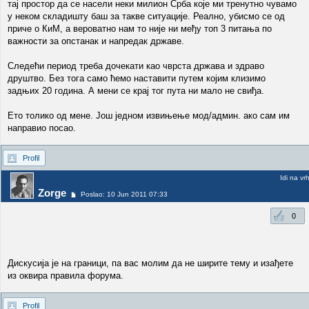
тај простор да се насели неки милион Срба које ми тренутно чувамо
у неком складишту баш за такве ситуације. Реално, убисмо се од
приче о КиМ, а вероватно нам то није ни међу топ 3 питања по
важности за опстанак и напредак државе.
Следећи период треба дочекати као чврста држава и здраво
друштво. Без тога само ћемо наставити путем којим клизимо
задњих 20 година. А мени се крај тог пута ни мало не свиђа.
Ето толико од мене. Још једном извињење мод/админ. ако сам им
направио посао.
Profil
Idi na vr
Zorge
Poslao: 10 Jun 2011 07:33
0
Дискусија је на граници, па вас молим да не ширите тему и изађете
из оквира правила форума.
Profil