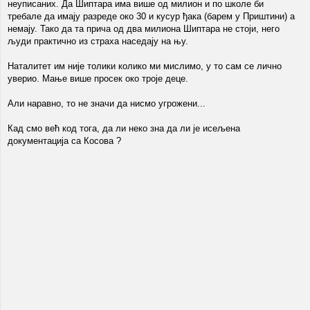
неуписаних. Да Шиптара има више од милион и по школе би
требале да имају разреде око 30 и кусур ђака (барем у Приштини) а
немају. Тако да та прича од два милиона Шиптара не стоји, него
људи практично из страха наседају на њу.
Наталитет им није толики колико ми мислимо, у то сам се лично
уверио. Мање више просек око троје деце.
Али наравно, то не значи да нисмо угрожени...
Кад смо већ код тога, да ли неко зна да ли је исељена
документација са Косова ?