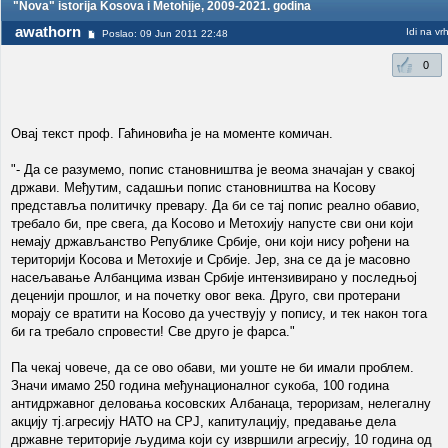
"Nova" istorija Kosova i Metohije, 2009-2021. godina
awathorn
Idi na vr
Poslao: 09 Jun 2011 22:48
0
Овај текст проф. Гаћиновића је на моменте комичан.
"- Да се разумемо, попис становништва је веома значајан у свакој
држави. Међутим, садашњи попис становништва на Косову
представља политичку превару. Да би се тај попис реално обавио,
требало би, пре свега, да Косово и Метохију напусте сви они који
немају држављанство Републике Србије, они који нису рођени на
територији Косова и Метохије и Србије. Јер, зна се да је масовно
насељавање Албанцима изван Србије интензивирано у последњој
деценији прошлог, и на почетку овог века. Друго, сви протерани
морају се вратити на Косово да учествују у попису, и тек након тога
би га требало спровести! Све друго је фарса."
Па чекај човече, да се ово обави, ми уоште не би имали проблем.
Значи имамо 250 година међунационалног сукоба, 100 година
антидржавног деловања косовских Албанаца, тероризам, нелегалну
акцију тј.агресију НАТО на СРЈ, капитулацију, предавање дела
државне територије људима који су извршили агресију, 10 година од