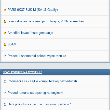
PARS 9K37 BUK-M (SA-11 Gadfly)
Specijalna vojna operacija u Ukrajini, 2026. komentari
Američki lovac šeste generacije
JDAM
Preseci i shematski prikazi vojne tehnike
NOVE PORUKE NA MYCITY.RS
Informacija.rs - sajt o kompjuterskoj bezbednosti
Prevod romana sa srpskog na engleski
Da li je linuks sazreo za masovnu upotrebu?