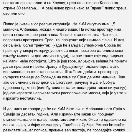
нестанка српске власти на Косову, признање тзв.реп.Косово од
стране 80 земаља.... А овај човек прича како за "прави" попис треба
ово или оно.
Попис је битан због реалне ситуације. На КиМ сигутно има 1,5
милиона Албанаца, можда и нешто више. На истом простору има
свега неколико процената неалбанског становништва. Чак и са
повратком протераних Срба, тај проценат није нимало сјајан. И док
се сачека "бољи тренутак" (када ће ваљда супермоћна Србија по
први пут у својој историју успети са неког простора да елиминише
између милион и два милион људи), ни ове тачке које сад видимо
на мапи, неће постојати. Што је још горе, албанска већина ће почети
да се прелива и према Врању и Куршумлији, одакле иде лагано
исељавање нашег становништва. Шта ћемо добити: простор од
бугарске границе до Горажда на коме су Срби дебела мањина. Још
ако се слична ствар деси са Скопљем, рачунајте да је Србија
одсечена од мора (између свих осталих последица такве ситуацију)
једном изразито непријатељски расположеном масом, која је уз то и
изразито нестабилна.
И да, нико не говори да ће на КиМ бити више Албанаца него Срба у
Србији за десетак година. Али израчунајте какав би проценат
становништва они данас представљали и како би се то одразило на
ионако сјајну и бајну ситуацију у Тадићевој Србији. Ускоро ће изаћи
резултати нашег пописа, процене већ постоје, па погледајте колико