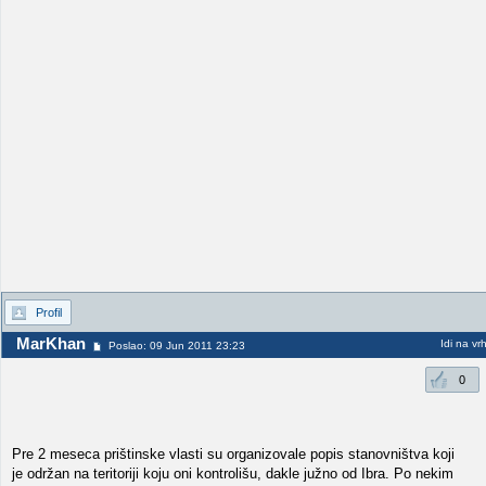
Profil
MarKhan
Idi na vr
Poslao: 09 Jun 2011 23:23
0
Pre 2 meseca prištinske vlasti su organizovale popis stanovništva koji
je održan na teritoriji koju oni kontrolišu, dakle južno od Ibra. Po nekim