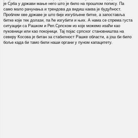
је Срба у држави мање него што је било на прошлом попису. Па
само мало рачунања и трендова да видиш каква је будућност.
Проблем ове државе је што бије изгубљене битке, а запоставља
битке које тек долази, па ће изгубити и њих. А нама се спрема густа
ситуацији са Рашком и Реп.Српском из које можемо изаћи као
пуковници или као покојници. Тај појас српског становништва на
северу Косова је битан за стабилност Рашке области, а још би било
боље када би тамо били наши органи у пуном капацитету.