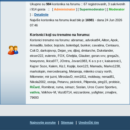
Ukupno su
984
korisnika na forumu :: 67 registrovanih, 3 sakrivenih
i 914 gosta :: [
Administrator
] [
Supermoderator
] [
Moderator
] ::
Detaljnije
Najviše korisnika na forumu ikad bilo je
16981
- dana 24 Jun 2026
07:46
Korisnici koji su trenutno na forumu:
Korisnici trenutno na forumu:
abramac
,
advokat84
,
Ailton
,
Apok
,
Armadillo
,
bobor
,
bojcistv
,
bolenbgd
,
bunker
,
cavatina
,
Centauro
,
Colt D
,
darkojovxp
,
Dejan_vw
,
djboj
,
dmitarche
,
Dukelander
,
ekser222
,
eulereix
,
FOX
,
Gheljda
,
Glauber
,
goran.vvv
,
grega2s
,
howyesno
,
Ikica977
,
JOntra
,
Jovan1983
,
K a s p e r
,
kaisarevic1
,
Kajzer Soze
,
Kalem
,
KizJ
,
Koplje
,
loon123
,
Mamadu
,
Marko1238
,
markolopin
,
mercedesamg
,
Metanoja
,
milenko crazy north
,
Milometer
,
mir juzni
,
MiroslavD
,
mm1811
,
moldway
,
nenad81
,
Nikola2002
,
ostoja
,
Petarvu
,
picknick
,
Pilipenda
,
ping15
,
probisic
,
Ričard
,
Romibrat
,
ruma
,
simazr
,
Soslan
,
Uros Cuore Sportivo
,
vathra
,
Volkhov-M
,
Vozd0714
,
wizzardone
,
yufighter
,
zmajbre
,
79693
|
|
Najnovije poruke
Sitemap
Urednički tim