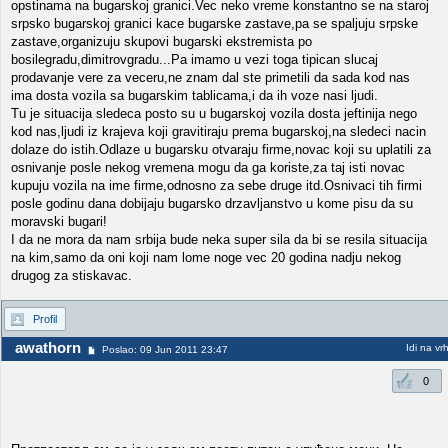
opstinama na bugarskoj granici.Vec neko vreme konstantno se na staroj
srpsko bugarskoj granici kace bugarske zastave,pa se spaljuju srpske
zastave,organizuju skupovi bugarski ekstremista po
bosilegradu,dimitrovgradu...Pa imamo u vezi toga tipican slucaj
prodavanje vere za veceru,ne znam dal ste primetili da sada kod nas
ima dosta vozila sa bugarskim tablicama,i da ih voze nasi ljudi.
Tu je situacija sledeca posto su u bugarskoj vozila dosta jeftinija nego
kod nas,ljudi iz krajeva koji gravitiraju prema bugarskoj,na sledeci nacin
dolaze do istih.Odlaze u bugarsku otvaraju firme,novac koji su uplatili za
osnivanje posle nekog vremena mogu da ga koriste,za taj isti novac
kupuju vozila na ime firme,odnosno za sebe druge itd.Osnivaci tih firmi
posle godinu dana dobijaju bugarsko drzavljanstvo u kome pisu da su
moravski bugari!
I da ne mora da nam srbija bude neka super sila da bi se resila situacija
na kim,samo da oni koji nam lome noge vec 20 godina nadju nekog
drugog za stiskavac.
Profil
awathorn
Idi na vr
Poslao: 09 Jun 2011 23:47
0