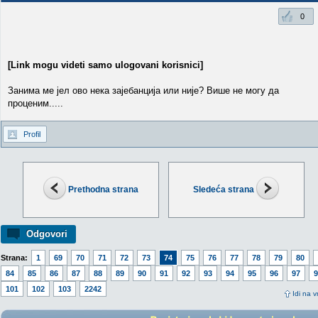
0
[Link mogu videti samo ulogovani korisnici]
Занима ме јел ово нека зајебанција или није? Више не могу да
проценим.....
Profil
Prethodna strana
Sledeća strana
Odgovori
Strana:
1
69
70
71
72
73
74
75
76
77
78
79
80
84
85
86
87
88
89
90
91
92
93
94
95
96
97
9
101
102
103
2242
Idi na v