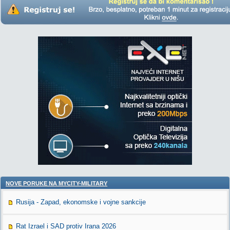
NOVE PORUKE NA MYCITY-MILITARY
Rusija - Zapad, ekonomske i vojne sankcije
Rat Izrael i SAD protiv Irana 2026