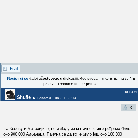
Profil
Registruj se
da bi učestvovao u diskusiji.
Registrovanim korisnicima se NE
prikazuju reklame unutar poruka.
Idi na vr
Shufle
Poslao: 09 Jun 2011 23:13
0
На Косову и Метохији је, по избоду из матичне књиге рођених било
око 900.000 Албанаца. Рачуна се да их је било још око 100.000