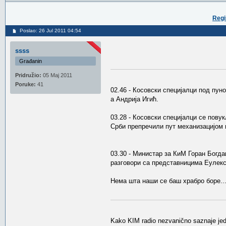
Regi
Poslao: 26 Jul 2011 04:54
ssss
Građanin
Pridružio:
05 Maj 2011
Poruke:
41
02.46 - Косовски специјалци под пун
а Андрија Игић.
03.28 - Косовски специјалци се пову
Срби препречили пут механизацијом 
03.30 - Министар за КиМ Горан Богд
разговори са представницима Еулекс
Нема шта наши се баш храбро боре..
Kako KIM radio nezvanično saznaje jeda