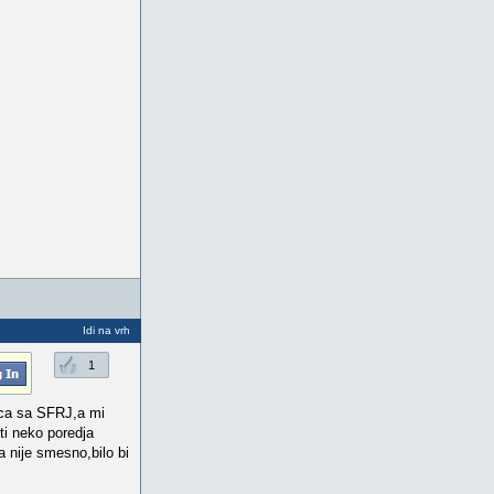
Idi na vrh
1
ica sa SFRJ,a mi
ti neko poredja
Da nije smesno,bilo bi