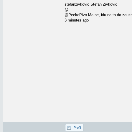
stefanzivkovic Stefan Živković
@
@PeckoPivo Ma ne, idu na to da zauzmu
3 minutes ago
Profil