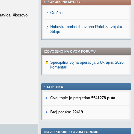
U FOKUSU NA MYCITY
Orešnik
osavica. #kosovo
Nabavka borbenih aviona Rafal za vojsku
Srbije
IZDVOJENO NA OVOM FORUMU
Specijalna vojna operacija u Ukrajini, 2026.
komentari
STATISTIKA
Ovaj topic je pregledan
5541278 puta
Broj poruka:
22419
NOVE PORUKE U OVOM FORUMU