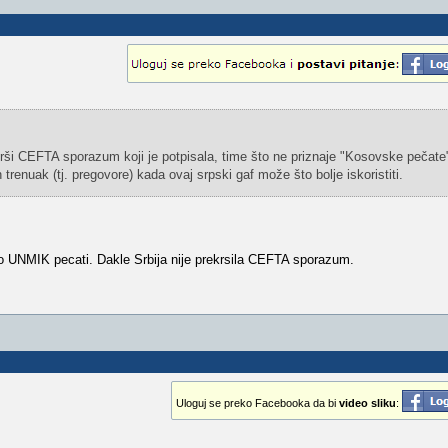
rši CEFTA sporazum koji je potpisala, time što ne priznaje "Kosovske pečate" 
renuak (tj. pregovore) kada ovaj srpski gaf može što bolje iskoristiti.
UNMIK pecati. Dakle Srbija nije prekrsila CEFTA sporazum.
Uloguj se preko Facebooka da bi
video sliku
: