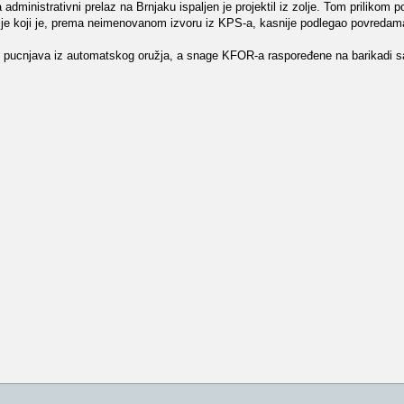
dministrativni prelaz na Brnjaku ispaljen je projektil iz zolje. Tom prilikom p
icije koji je, prema neimenovanom izvoru iz KPS-a, kasnije podlegao povredam
 i pucnjava iz automatskog oružja, a snage KFOR-a raspoređene na barikadi s