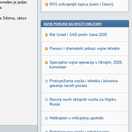
ovređen je jedan
RSS izdvojenjih topica (vesti i članci)
a.
a Srbima, ubrzo
NOVE PORUKE NA MYCITY-MILITARY
Rat Izrael i SAD protiv Irana 2026
Preseci i shematski prikazi vojne tehnike
Specijalna vojna operacija u Ukrajini, 2026.
komentari
Protivpožarna vozila i tehnika i iskustva
gasenja raznih pozara
Razvoj novih oklopnih vozila za Vojsku
Rusije
Helikopteri u milicijskoj upotrebi
Robotizovana vozila i robotizovane