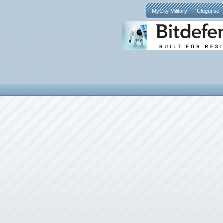
MyCity Military
Uloguj se