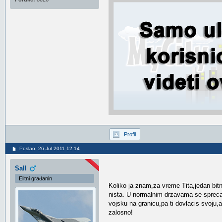
Profil
Poslao: 26 Jul 2011 12:14
Sall
Elitni građanin
Koliko ja znam,za vreme Tita,jedan bit
nista. U normalnim drzavama se sprecava
vojsku na granicu,pa ti dovlacis svoju,a 
zalosno!