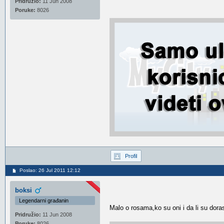
Pridružio:
11 Jun 2008
Poruke:
8026
Profil
Poslao: 26 Jul 2011 12:12
boksi
Legendarni građanin
Malo o rosama,ko su oni i da li su doras
Pridružio:
11 Jun 2008
Poruke:
8026