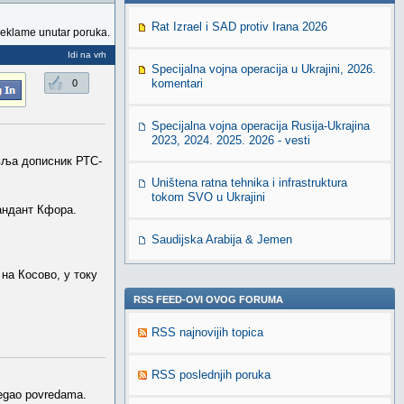
Rat Izrael i SAD protiv Irana 2026
reklame unutar poruka.
Idi na vrh
Specijalna vojna operacija u Ukrajini, 2026.
komentari
0
Specijalna vojna operacija Rusija-Ukrajina
2023, 2024. 2025. 2026 - vesti
авља дописник РТС-
Uništena ratna tehnika i infrastruktura
tokom SVO u Ukrajini
мандант Кфора.
Saudijska Arabija & Jemen
на Косово, у току
RSS FEED-OVI OVOG FORUMA
RSS najnovijih topica
RSS poslednjih poruka
dlegao povredama.