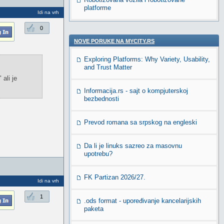
platforme
Idi na vrh
0
NOVE PORUKE NA MYCITY.RS
Exploring Platforms: Why Variety, Usability,
and Trust Matter
ali je
Informacija.rs - sajt o kompjuterskoj
bezbednosti
Prevod romana sa srpskog na engleski
Da li je linuks sazreo za masovnu
upotrebu?
FK Partizan 2026/27.
Idi na vrh
1
.ods format - upoređivanje kancelarijskih
paketa