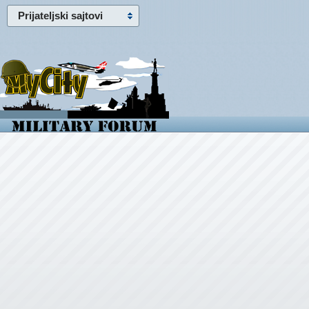
Prijateljski sajtovi