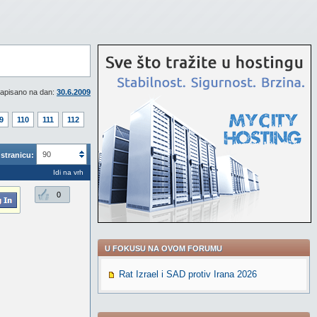
apisano na dan:
30.6.2009
9
110
111
112
90
stranicu:
Idi na vrh
0
U FOKUSU NA OVOM FORUMU
Rat Izrael i SAD protiv Irana 2026