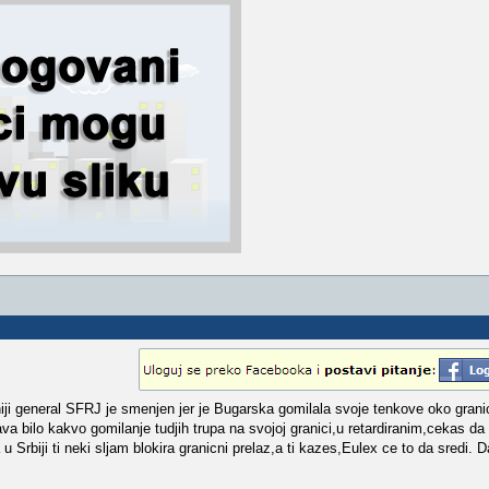
niji general SFRJ je smenjen jer je Bugarska gomilala svoje tenkove oko gran
 bilo kakvo gomilanje tudjih trupa na svojoj granici,u retardiranim,cekas da 
u Srbiji ti neki sljam blokira granicni prelaz,a ti kazes,Eulex ce to da sredi. 