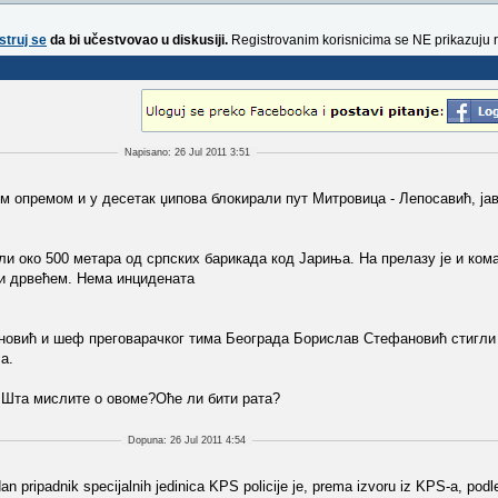
struj se
da bi učestvovao u diskusiji.
Registrovanim korisnicima se NE prikazuju 
Napisano: 26 Jul 2011 3:51
ом опремом и у десетак џипова блокирали пут Митровица - Лепосавић, j
кли око 500 метара од српских барикада код Јариња. На прелазу је и ко
и дрвећем. Нема инцидената
ановић и шеф преговарачког тима Београда Борислав Стефановић стигли 
а.
.Шта мислите о овоме?Оће ли бити рата?
Dopuna: 26 Jul 2011 4:54
n pripadnik specijalnih jedinica KPS policije je, prema izvoru iz KPS-a, po