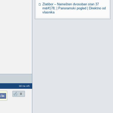
Zlatibor – Namešten dvosoban stan 37
m&#178; | Panoramski pogled | Direktno od
vlasnika
Idi na vrh
0