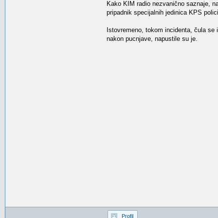
Kako KIM radio nezvanično saznaje, na a
pripadnik specijalnih jedinica KPS pol
Istovremeno, tokom incidenta, čula se
nakon pucnjave, napustile su je.
Profil