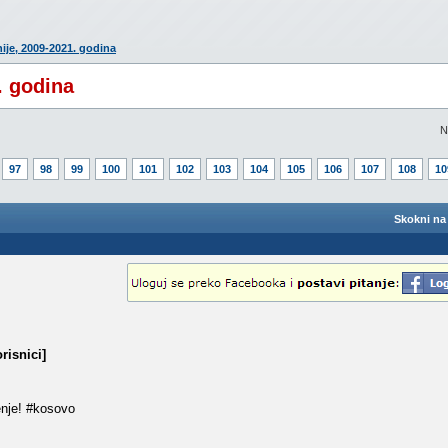
hije, 2009-2021. godina
. godina
N
97
98
99
100
101
102
103
104
105
106
107
108
10
Skokni na 
risnici]
enje! #kosovo