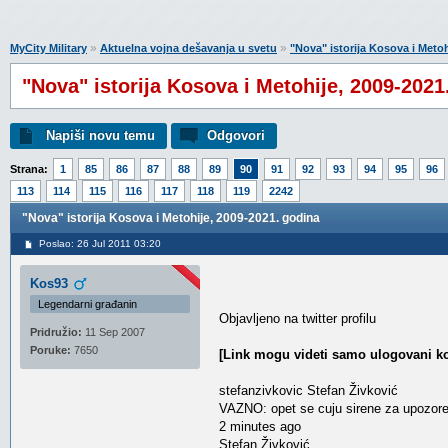
»
»
MyCity Military
Aktuelna vojna dešavanja u svetu
"Nova" istorija Kosova i Meto
"Nova" istorija Kosova i Metohije, 2009-2021
Napiši novu temu
Odgovori
Strana:
1
85
86
87
88
89
90
91
92
93
94
95
96
113
114
115
116
117
118
119
2242
"Nova" istorija Kosova i Metohije, 2009-2021. godina
Poslao: 26 Jul 2011 03:20
Kos93
Legendarni građanin
Objavljeno na twitter profilu
Pridružio:
11 Sep 2007
Poruke:
7650
[Link mogu videti samo ulogovani ko
stefanzivkovic Stefan Živković
VAZNO: opet se cuju sirene za upozor
2 minutes ago
Stefan Živković