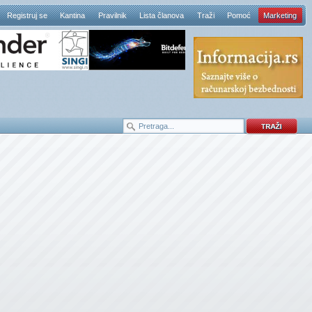
Registruj se
Kantina
Pravilnik
Lista članova
Traži
Pomoć
Marketing