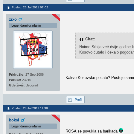
Poslao: 26 Jul 2011 07:02
zixo
Legendarni građanin
Citat:
Naime Srbija već dvije godine k
Kosovo ćutalo i čekalo pogodan t
Pridružio:
27 Sep 2006
Kakve Kosovske pecate? Postoje samo 
Poruke:
23210
Gde živiš:
Beograd
Profil
Poslao: 26 Jul 2011 11:39
boksi
Legendarni građanin
ROSA se povukla sa barikada