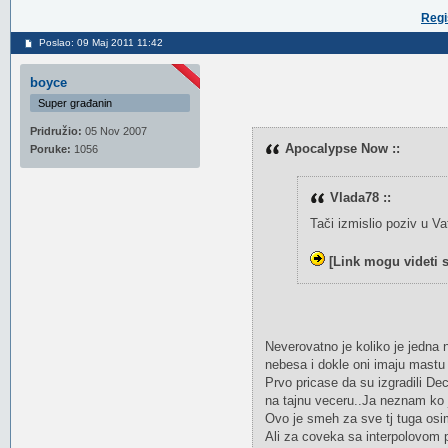
Regi
Poslao: 09 Maj 2011 11:42
boyce
Super građanin
Pridružio:
05 Nov 2007
Apocalypse Now ::
Poruke:
1056
Vlada78 ::
Tači izmislio poziv u Va
[Link mogu videti 
Neverovatno je koliko je jedna 
nebesa i dokle oni imaju mastu 
Prvo pricase da su izgradili Dec
na tajnu veceru..Ja neznam ko 
Ovo je smeh za sve tj tuga osi
Ali za coveka sa interpolovom 