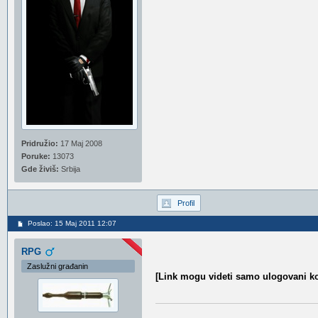
Pridružio:
17 Maj 2008
Poruke:
13073
Gde živiš:
Srbija
Profil
Poslao: 15 Maj 2011 12:07
RPG
Zaslužni građanin
[Link mogu videti samo ulogovani ko