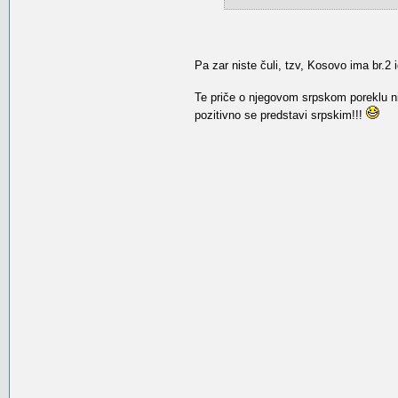
Pa zar niste čuli, tzv, Kosovo ima br.2 
Te priče o njegovom srpskom poreklu nis
pozitivno se predstavi srpskim!!!