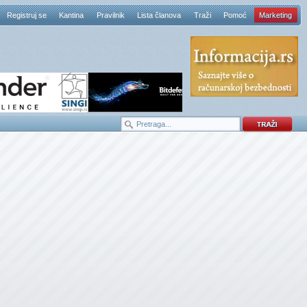
Registruj se
Kantina
Pravilnik
Lista članova
Traži
Pomoć
Marketing