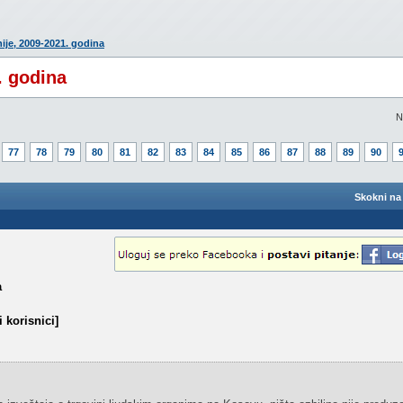
hije, 2009-2021. godina
. godina
N
77
78
79
80
81
82
83
84
85
86
87
88
89
90
Skokni na 
a
 korisnici]