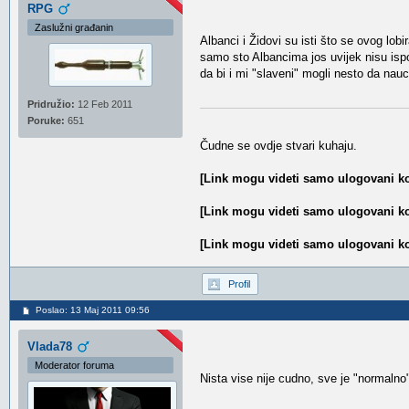
RPG
Zaslužni građanin
Albanci i Židovi su isti što se ovog lobi
samo sto Albancima jos uvijek nisu ispo
da bi i mi "slaveni" mogli nesto da nau
Pridružio:
12 Feb 2011
Poruke:
651
Čudne se ovdje stvari kuhaju.
[Link mogu videti samo ulogovani ko
[Link mogu videti samo ulogovani ko
[Link mogu videti samo ulogovani ko
Profil
Poslao: 13 Maj 2011 09:56
Vlada78
Moderator foruma
Nista vise nije cudno, sve je "normalno"