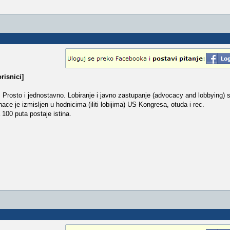
risnici]
Prosto i jednostavno. Lobiranje i javno zastupanje (advocacy and lobbying) 
nace je izmisljen u hodnicima (iliti lobijima) US Kongresa, otuda i rec.
100 puta postaje istina.