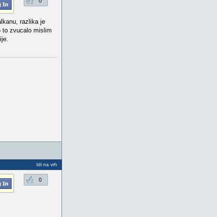
0
lkanu, razlika je
o to zvucalo mislim
je.
Idi na vrh
0