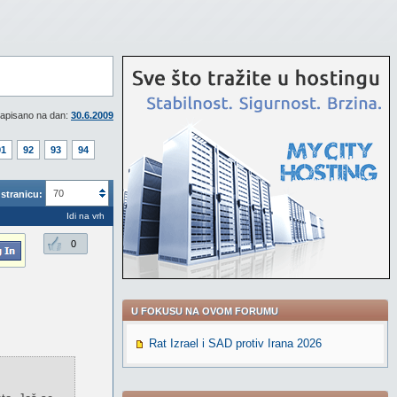
apisano na dan:
30.6.2009
91
92
93
94
70
stranicu:
Idi na vrh
0
U FOKUSU NA OVOM FORUMU
Rat Izrael i SAD protiv Irana 2026