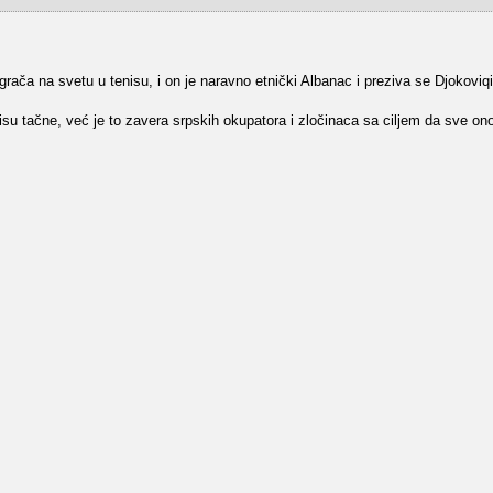
igrača na svetu u tenisu, i on je naravno etnički Albanac i preziva se Djokoviqi
u tačne, već je to zavera srpskih okupatora i zločinaca sa ciljem da sve ono