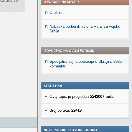
eto. Još se
U FOKUSU NA MYCITY
Orešnik
Nabavka borbenih aviona Rafal za vojsku
Srbije
IZDVOJENO NA OVOM FORUMU
Specijalna vojna operacija u Ukrajini, 2026.
komentari
STATISTIKA
Ovaj topic je pregledan
5542007 puta
Broj poruka:
22419
NOVE PORUKE U OVOM FORUMU