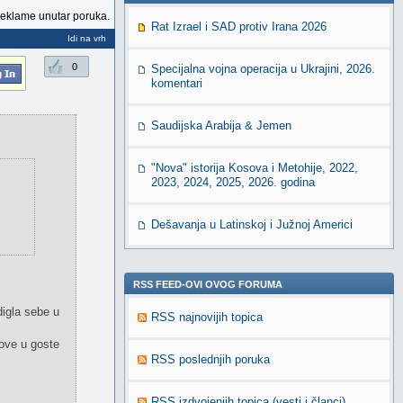
reklame unutar poruka.
Rat Izrael i SAD protiv Irana 2026
Idi na vrh
0
Specijalna vojna operacija u Ukrajini, 2026.
komentari
Saudijska Arabija & Jemen
"Nova" istorija Kosova i Metohije, 2022,
2023, 2024, 2025, 2026. godina
Dešavanja u Latinskoj i Južnoj Americi
RSS FEED-OVI OVOG FORUMA
digla sebe u
RSS najnovijih topica
zove u goste
RSS poslednjih poruka
RSS izdvojenjih topica (vesti i članci)