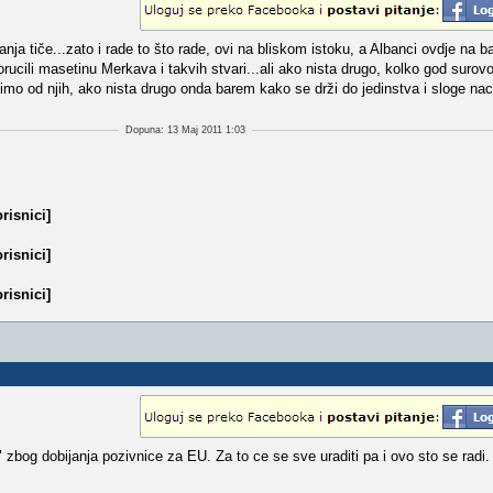
ranja tiče...zato i rade to što rade, ovi na bliskom istoku, a Albanci ovdje na ba
rucili masetinu Merkava i takvih stvari...ali ako nista drugo, kolko god surov
cimo od njih, ako nista drugo onda barem kako se drži do jedinstva i sloge naci
Dopuna: 13 Maj 2011 1:03
risnici]
risnici]
risnici]
 zbog dobijanja pozivnice za EU. Za to ce se sve uraditi pa i ovo sto se radi.