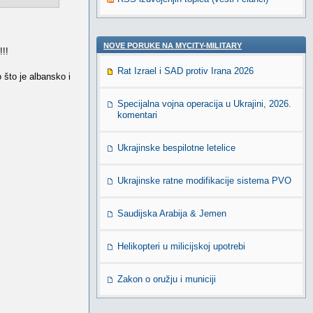
NOVE PORUKE NA MYCITY-MILITARY
!!!
Rat Izrael i SAD protiv Irana 2026
 što je albansko i
Specijalna vojna operacija u Ukrajini, 2026.
komentari
Ukrajinske bespilotne letelice
Ukrajinske ratne modifikacije sistema PVO
Saudijska Arabija & Jemen
Helikopteri u milicijskoj upotrebi
Zakon o oružju i municiji