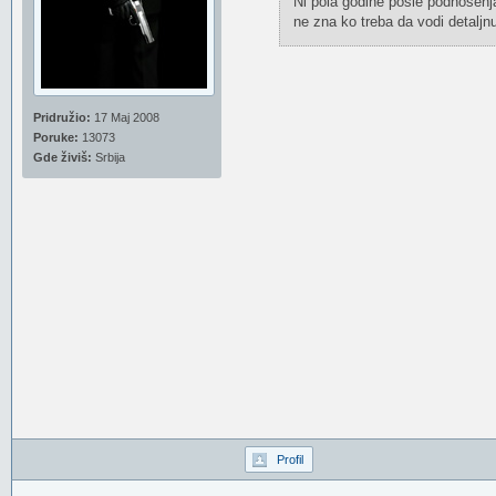
Ni pola godine posle podnošenja
ne zna ko treba da vodi detaljnu
Pridružio:
17 Maj 2008
Poruke:
13073
Gde živiš:
Srbija
Profil