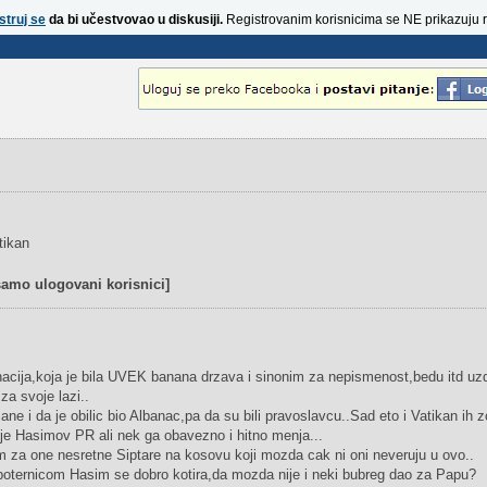
struj se
da bi učestvovao u diskusiji.
Registrovanim korisnicima se NE prikazuju 
tikan
samo ulogovani korisnici]
nacija,koja je bila UVEK banana drzava i sinonim za nepismenost,bedu itd uz
za svoje lazi..
ane i da je obilic bio Albanac,pa da su bili pravoslavcu..Sad eto i Vatikan ih 
je Hasimov PR ali nek ga obavezno i hitno menja...
m za one nesretne Siptare na kosovu koji mozda cak ni oni neveruju u ovo..
poternicom Hasim se dobro kotira,da mozda nije i neki bubreg dao za Papu?