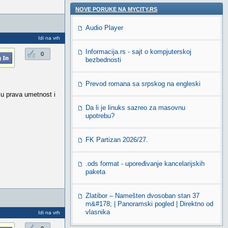
NOVE PORUKE NA MYCITY.RS
Audio Player
Idi na vrh
Informacija.rs - sajt o kompjuterskoj
0
bezbednosti
Prevod romana sa srpskog na engleski
su prava umetnost i
Da li je linuks sazreo za masovnu
upotrebu?
FK Partizan 2026/27.
.ods format - upoređivanje kancelarijskih
paketa
Zlatibor – Namešten dvosoban stan 37
m&#178; | Panoramski pogled | Direktno od
vlasnika
Idi na vrh