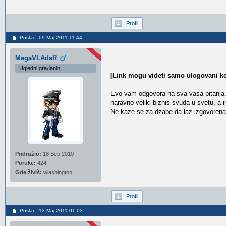
Profil
Poslao: 09 Maj 2011 11:44
MegaVLAdaR
Ugledni građanin
[Link mogu videti samo ulogovani ko
Evo vam odgovora na sva vasa pitanja. 
naravno veliki biznis svuda u svetu, a i
Ne kaze se za dzabe da laz izgovorena 
Pridružio:
18 Sep 2010
Poruke:
424
Gde živiš:
wlashington
Profil
Poslao: 13 Maj 2011 01:03