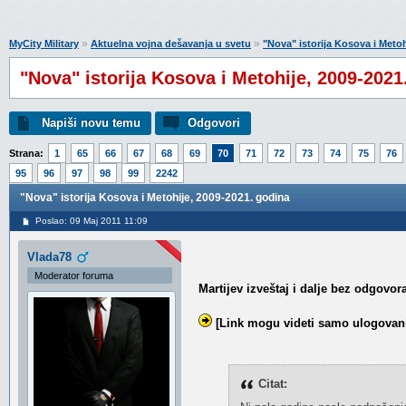
»
»
MyCity Military
Aktuelna vojna dešavanja u svetu
"Nova" istorija Kosova i Meto
"Nova" istorija Kosova i Metohije, 2009-2021
Napiši novu temu
Odgovori
Strana:
1
65
66
67
68
69
70
71
72
73
74
75
76
95
96
97
98
99
2242
"Nova" istorija Kosova i Metohije, 2009-2021. godina
Poslao: 09 Maj 2011 11:09
Vlada78
Moderator foruma
Martijev izveštaj i dalje bez odgovor
[Link mogu videti samo ulogovani
Citat: