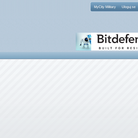
MyCity Military
Uloguj se