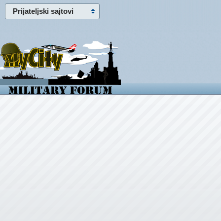
Prijateljski sajtovi