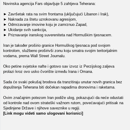
Novinska agencija Fars objavljuje 5 zahtjeva Teherana:
► Završetak rata na svim frontama (uključujući Libanon i Irak),
► Naknada za štetu uzrokovanu agresijom,
► Odmrzavanje imovine koju je zamrznuo Zapad,
► Ukidanje svih sankcija,
► Priznavanje iranskog suvereniteta nad Hormuškim tjesnacem.
Iran je također proširio granice Hormuškog tjesnaca pod svojom
kontrolom, službeno proširivši zonu koju smatra svojim teritorijalnim
vodama, prema Wall Street Journalu.
Oko petine svjetske nafte i gotovo sav izvoz iz Perzijskog zaljeva
prolazi kroz ovo usko čvorište između Irana i Omana.
Sada će svaki pokušaj brodova da tranzitiraju unutar novih granica bez
dopuštenja Teherana biti dočekan napadima dronovima i raketama.
Ovim značajnim potezom Iran podiže ulog, pokazujući da neće odustati
od kontrole nad ovom strateški važnom rutom, povećavajući pritisak na
Sjedinjene Države i njihove saveznike u regiji.
[Link mogu videti samo ulogovani korisnici]