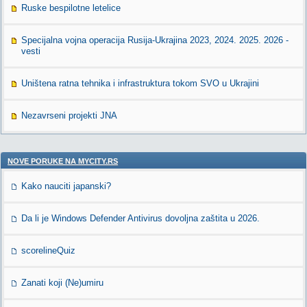
Ruske bespilotne letelice
Specijalna vojna operacija Rusija-Ukrajina 2023, 2024. 2025. 2026 -
vesti
Uništena ratna tehnika i infrastruktura tokom SVO u Ukrajini
Nezavrseni projekti JNA
NOVE PORUKE NA MYCITY.RS
Kako nauciti japanski?
Da li je Windows Defender Antivirus dovoljna zaštita u 2026.
scorelineQuiz
Zanati koji (Ne)umiru