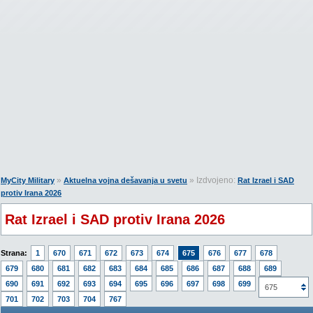
»
» Izdvojeno:
MyCity Military
Aktuelna vojna dešavanja u svetu
Rat Izrael i SAD
protiv Irana 2026
Rat Izrael i SAD protiv Irana 2026
Strana:
1
670
671
672
673
674
675
676
677
678
679
680
681
682
683
684
685
686
687
688
689
690
691
692
693
694
695
696
697
698
699
700
675
701
702
703
704
767