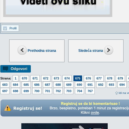
Profil
Prethodna strana
Sledeća strana
Odgovori
Strana:
1
670
671
672
673
674
675
676
677
678
679
683
684
685
686
687
688
689
690
691
692
693
694
697
698
699
700
701
702
703
704
767
Idi na v