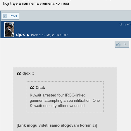
koji traje a iran nema vremena ko i rusi
Profil
Idi na vr
djox
Poslao: 13 Maj 2026 13:07
0
djox ::
Citat:
Kuwait arrested four IRGC-linked
gunmen attempting a sea infiltration. One
Kuwaiti security officer wounded
[Link mogu videti samo ulogovani korisnici]