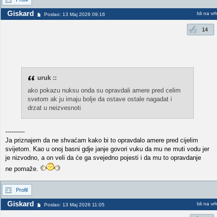
Giskard
Idi na vr
Poslao: 13 Maj 2026 09:16
14
uruk ::
ako pokazu nuksu onda su opravdali amere pred celim
svetom ak ju imaju bolje da ostave ostale nagadat i
drzat u neizvesnoti
----------
Ja priznajem da ne shvaćam kako bi to opravdalo amere pred cijelim
svijetom. Kao u onoj basni gdje janje govori vuku da mu ne muti vodu jer
je nizvodno, a on veli da će ga svejedno pojesti i da mu to opravdanje
ne pomaže.
Profil
Giskard
Idi na vr
Poslao: 13 Maj 2026 11:05