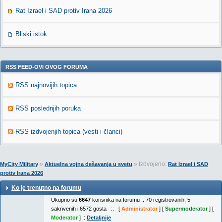
Rat Izrael i SAD protiv Irana 2026
Bliski istok
RSS FEED-OVI OVOG FORUMA
RSS najnovijih topica
RSS poslednjih poruka
RSS izdvojenjih topica (vesti i članci)
»
» Izdvojeno:
MyCity Military
Aktuelna vojna dešavanja u svetu
Rat Izrael i SAD
protiv Irana 2026
Ko je trenutno na forumu
Ukupno su
6647
korisnika na forumu :: 70 registrovanih, 5
sakrivenih i 6572 gosta :: [
Administrator
] [
Supermoderator
] [
Moderator
] ::
Detaljnije