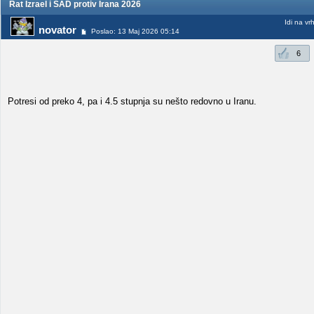
Rat Izrael i SAD protiv Irana 2026
Idi na vr
novator
Poslao: 13 Maj 2026 05:14
6
Potresi od preko 4, pa i 4.5 stupnja su nešto redovno u Iranu.