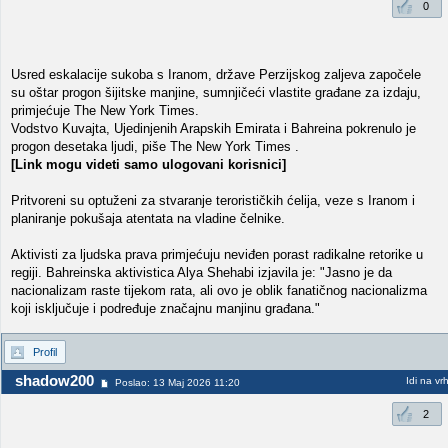
0
Usred eskalacije sukoba s Iranom, države Perzijskog zaljeva započele
su oštar progon šijitske manjine, sumnjičeći vlastite građane za izdaju,
primjećuje The New York Times.
Vodstvo Kuvajta, Ujedinjenih Arapskih Emirata i Bahreina pokrenulo je
progon desetaka ljudi, piše The New York Times .
[Link mogu videti samo ulogovani korisnici]
Pritvoreni su optuženi za stvaranje terorističkih ćelija, veze s Iranom i
planiranje pokušaja atentata na vladine čelnike.
Aktivisti za ljudska prava primjećuju neviđen porast radikalne retorike u
regiji. Bahreinska aktivistica Alya Shehabi izjavila je: "Jasno je da
nacionalizam raste tijekom rata, ali ovo je oblik fanatičnog nacionalizma
koji isključuje i podređuje značajnu manjinu građana."
Profil
shadow200
Idi na vr
Poslao: 13 Maj 2026 11:20
2