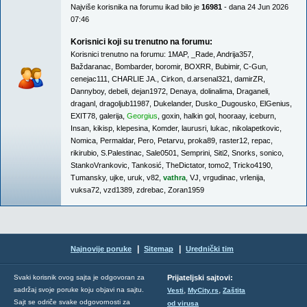
Najviše korisnika na forumu ikad bilo je
16981
- dana 24 Jun 2026
07:46
Korisnici koji su trenutno na forumu:
Korisnici trenutno na forumu:
1MAP
,
_Rade
,
Andrija357
,
Baždaranac
,
Bombarder
,
boromir
,
BOXRR
,
Bubimir
,
C-Gun
,
cenejac111
,
CHARLIE JA.
,
Cirkon
,
d.arsenal321
,
damirZR
,
Dannyboy
,
debeli
,
dejan1972
,
Denaya
,
dolinalima
,
Draganeli
,
draganl
,
dragoljub11987
,
Dukelander
,
Dusko_Dugousko
,
ElGenius
,
EXIT78
,
galerija
,
Georgius
,
goxin
,
halkin gol
,
hooraay
,
iceburn
,
Insan
,
kikisp
,
klepesina
,
Komder
,
laurusri
,
lukac
,
nikolapetkovic
,
Nomica
,
Permaldar
,
Pero
,
Petarvu
,
proka89
,
raster12
,
repac
,
rikirubio
,
S.Palestinac
,
Sale0501
,
Semprini
,
Siti2
,
Snorks
,
sonico
,
StankoVrankovic
,
Tankosić
,
TheDictator
,
tomo2
,
Tricko4190
,
Tumansky
,
ujke
,
uruk
,
v82
,
vathra
,
VJ
,
vrgudinac
,
vrlenija
,
vuksa72
,
vzd1389
,
zdrebac
,
Zoran1959
|
|
Najnovije poruke
Sitemap
Urednički tim
Svaki korisnik ovog sajta je odgovoran za
Prijateljski sajtovi:
,
,
sadržaj svoje poruke koju objavi na sajtu.
Vesti
MyCity.rs
Zaštita
Sajt se odriče svake odgovornosti za
od virusa