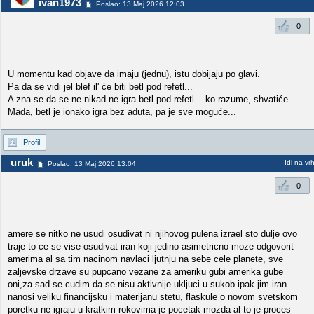
ivan1973
Poslao: 13 Maj 2026 12:03
0
U momentu kad objave da imaju (jednu), istu dobijaju po glavi.
Pa da se vidi jel blef il' će biti betl pod refetl...
A zna se da se ne nikad ne igra betl pod refetl... ko razume, shvatiće...
Mada, betl je ionako igra bez aduta, pa je sve moguće...
Profil
uruk
Idi na vr
Poslao: 13 Maj 2026 13:04
0
amere se nitko ne usudi osudivat ni njihovog pulena izrael sto dulje ovo
traje to ce se vise osudivat iran koji jedino asimetricno moze odgovorit
amerima al sa tim nacinom navlaci ljutnju na sebe cele planete, sve
zaljevske drzave su pupcano vezane za ameriku gubi amerika gube
oni,za sad se cudim da se nisu aktivnije ukljuci u sukob ipak jim iran
nanosi veliku financijsku i materijanu stetu, flaskule o novom svetskom
poretku ne igraju u kratkim rokovima je pocetak mozda al to je proces