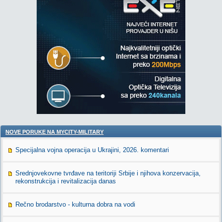
NOVE PORUKE NA MYCITY-MILITARY
Specijalna vojna operacija u Ukrajini, 2026. komentari
Srednjovekovne tvrđave na teritoriji Srbije i njihova konzervacija,
rekonstrukcija i revitalizacija danas
Rečno brodarstvo - kulturna dobra na vodi