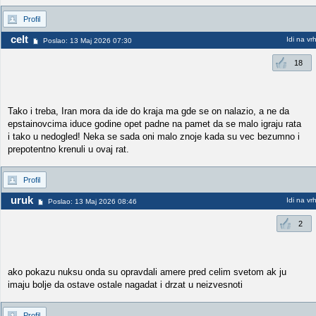
Profil
celt
Idi na vr
Poslao: 13 Maj 2026 07:30
18
Tako i treba, Iran mora da ide do kraja ma gde se on nalazio, a ne da
epstainovcima iduce godine opet padne na pamet da se malo igraju rata
i tako u nedogled! Neka se sada oni malo znoje kada su vec bezumno i
prepotentno krenuli u ovaj rat.
Profil
uruk
Idi na vr
Poslao: 13 Maj 2026 08:46
2
ako pokazu nuksu onda su opravdali amere pred celim svetom ak ju
imaju bolje da ostave ostale nagadat i drzat u neizvesnoti
Profil