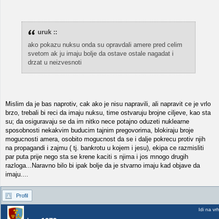
uruk ::
ako pokazu nuksu onda su opravdali amere pred celim
svetom ak ju imaju bolje da ostave ostale nagadat i
drzat u neizvesnoti
Mislim da je bas naprotiv, cak ako je nisu napravili, ali napravit ce je vrlo
brzo, trebali bi reci da imaju nuksu, time ostvaruju brojne ciljeve, kao sta
su; da osiguravaju se da im nitko nece potajno oduzeti nuklearne
sposobnosti nekakvim buducim tajnim pregovorima, blokiraju broje
mogucnosti amera, osobito mogucnost da se i dalje pokrecu protiv njih
na propagandi i zajmu ( tj. bankrotu u kojem i jesu), ekipa ce razmisliti
par puta prije nego sta se krene kaciti s njima i jos mnogo drugih
razloga...Naravno bilo bi ipak bolje da je stvarno imaju kad objave da
imaju....
Profil
Idi na vr