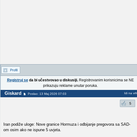
Profil
Registruj se
da bi učestvovao u diskusiji.
Registrovanim korisnicima se NE
prikazuju reklame unutar poruka.
Giskard
Idi na vr
Poslao: 13 Maj 2026 07:03
5
Iran podiže uloge: Nove granice Hormuza i odbijanje pregovora sa SAD-
om osim ako ne ispune 5 uvjeta.