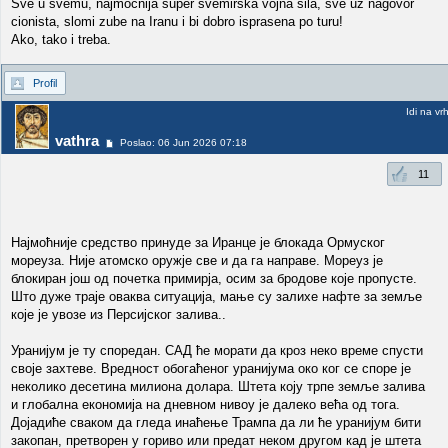
Sve u svemu, najmocnija super svemirska vojna sila, sve uz nagovor
cionista, slomi zube na Iranu i bi dobro isprasena po turu!
Ako, tako i treba.
Profil
Idi na vr
vathra
Poslao: 06 Jun 2026 07:18
11
Најмоћније средство принуде за Иранце је блокада Ормуског
мореуза. Није атомско оружје све и да га направе. Мореуз је
блокиран још од почетка примирја, осим за бродове које пропусте.
Што дуже траје оваква ситуација, мање су залихе нафте за земље
које је увозе из Персијског залива..
Уранијум је ту споредан. САД ће морати да кроз неко време спусти
своје захтеве. Вредност обогаћеног уранијума око ког се споре је
неколико десетина милиона долара. Штета коју трпе земље залива
и глобална економија на дневном нивоу је далеко већа од тога.
Дојадиће сваком да гледа инаћење Трампа да ли ће уранијум бити
закопан, претворен у гориво или предат неком другом кад је штета