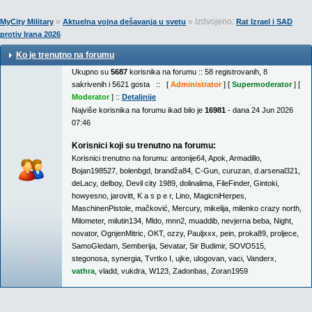
»
» Izdvojeno:
MyCity Military
Aktuelna vojna dešavanja u svetu
Rat Izrael i SAD
protiv Irana 2026
Ko je trenutno na forumu
Ukupno su
5687
korisnika na forumu :: 58 registrovanih, 8
sakrivenih i 5621 gosta :: [
Administrator
] [
Supermoderator
] [
Moderator
] ::
Detaljnije
Najviše korisnika na forumu ikad bilo je
16981
- dana 24 Jun 2026
07:46
Korisnici koji su trenutno na forumu:
Korisnici trenutno na forumu:
antonije64
,
Apok
,
Armadillo
,
Bojan198527
,
bolenbgd
,
brandža84
,
C-Gun
,
curuzan
,
d.arsenal321
,
deLacy
,
delboy
,
Devil city 1989
,
dolinalima
,
FileFinder
,
Gintoki
,
howyesno
,
jarovitt
,
K a s p e r
,
Lino
,
MagicniHerpes
,
MaschinenPistole
,
mačković
,
Mercury
,
mikelija
,
milenko crazy north
,
Milometer
,
milutin134
,
Mldo
,
mnn2
,
muaddib
,
nevjerna beba
,
Night
,
novator
,
OgnjenMitric
,
OKT
,
ozzy
,
Pauljxxx
,
pein
,
proka89
,
proljece
,
SamoGledam
,
Semberija
,
Sevatar
,
Sir Budimir
,
SOVO515
,
stegonosa
,
synergia
,
Tvrtko I
,
ujke
,
ulogovan
,
vaci
,
Vanderx
,
vathra
,
vladd
,
vukdra
,
W123
,
Zadonbas
,
Zoran1959