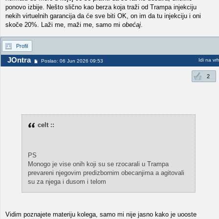
ponovo izbije. Nešto slično kao berza koja traži od Trampa injekciju
nekih virtuelnih garancija da će sve biti OK, on im da tu injekciju i oni
skoče 20%. Laži me, maži me, samo mi
obećaj
.
Profil
JOntra
Idi na vr
Poslao: 06 Jun 2026 09:53
2
celt ::
PS
Monogo je vise onih koji su se rzocarali u Trampa
prevareni njegovim predizbornim obecanjima a agitovali
su za njega i dusom i telom
Vidim poznajete materiju kolega, samo mi nije jasno kako je uooste