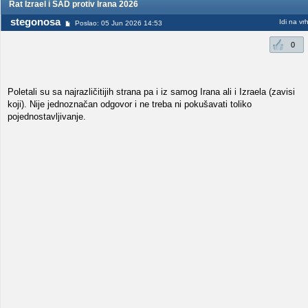
Rat Izrael i SAD protiv Irana 2026
stegonosa
Idi na vr
Poslao: 05 Jun 2026 14:53
0
Poletali su sa najrazličitijih strana pa i iz samog Irana ali i Izraela (zavisi
koji). Nije jednoznačan odgovor i ne treba ni pokušavati toliko
pojednostavljivanje.