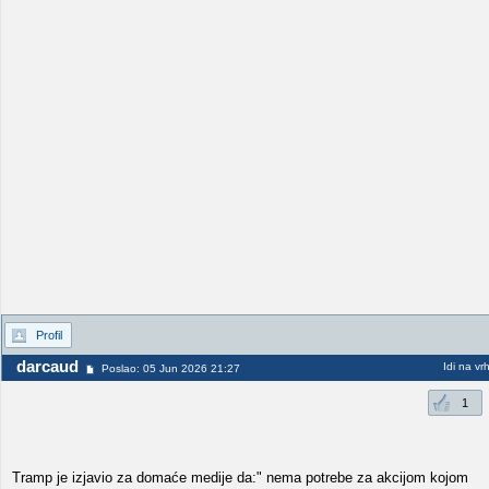
Profil
darcaud
Idi na vr
Poslao: 05 Jun 2026 21:27
1
Tramp je izjavio za domaće medije da:" nema potrebe za akcijom kojom