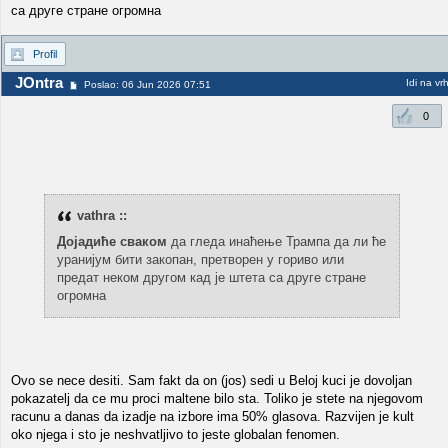
са друге стране огромна
Profil
JOntra
Idi na vr
Poslao: 06 Jun 2026 07:51
0
vathra ::
Дојадиће сваком
да гледа инаћење Трампа да ли ће
уранијум бити закопан, претворен у гориво или
предат неком другом кад је штета са друге стране
огромна
Ovo se nece desiti. Sam fakt da on (jos) sedi u Beloj kuci je dovoljan
pokazatelj da ce mu proci maltene bilo sta. Toliko je stete na njegovom
racunu a danas da izadje na izbore ima 50% glasova. Razvijen je kult
oko njega i sto je neshvatljivo to jeste globalan fenomen.