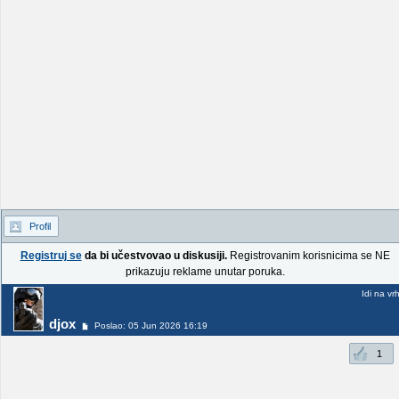
Profil
Registruj se
da bi učestvovao u diskusiji.
Registrovanim korisnicima se NE
prikazuju reklame unutar poruka.
Idi na vr
djox
Poslao: 05 Jun 2026 16:19
1