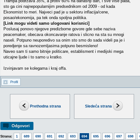
Trampa podrzava 35%, a protiv 60% na danasnji dan, i sve vise pada,
sto ga cini najnepopularnijim predsednikom od 2009 - od kada
Ekonomist to meri. Najveci pad je u sektoru inflacija/cene,
posao/ekonomija, pa tek onda spoljna politika.
[Link mogu videti samo ulogovani korisnici]
Poslusaj ponovo njegove predizborne govore gde sebe naziva
peacemaker, obecava okoncavanje ratova i slicno na sta su mnogi
naseli. Potpuno neuporedivo sa onim sto smo do sada videli pa je i
poredjenje sa ravnozemljasima potpuno besmisleno!
Naveo sam ti samo bitnije politicare, establisment i medijski mega
uticajne ljude i to samo u kratko.
Izvinjavam se kolegama i kraj offa.
Profil
Prethodna strana
Sledeća strana
Odgovori
Strana:
1
689
690
691
692
693
694
695
696
697
698