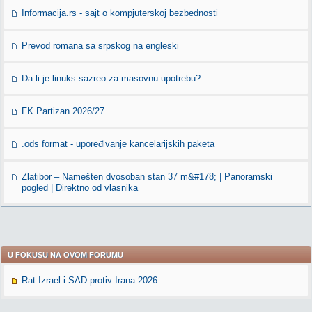
Informacija.rs - sajt o kompjuterskoj bezbednosti
Prevod romana sa srpskog na engleski
Da li je linuks sazreo za masovnu upotrebu?
FK Partizan 2026/27.
.ods format - upoređivanje kancelarijskih paketa
Zlatibor – Namešten dvosoban stan 37 m&#178; | Panoramski
pogled | Direktno od vlasnika
U FOKUSU NA OVOM FORUMU
Rat Izrael i SAD protiv Irana 2026