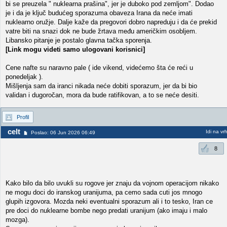
bi se preuzela " nuklearna prašina", jer je duboko pod zemljom". Dodao
je i da je ključ budućeg sporazuma obaveza Irana da neće imati
nuklearno oružje. Dalje kaže da pregovori dobro napreduju i da će prekid
vatre biti na snazi dok ne bude žrtava među američkim osobljem.
Libansko pitanje je postalo glavna tačka sporenja.
[Link mogu videti samo ulogovani korisnici]
Cene nafte su naravno pale ( ide vikend, videćemo šta će reći u
ponedeljak ).
Mišljenja sam da iranci nikada neće dobiti sporazum, jer da bi bio
validan i dugoročan, mora da bude ratifikovan, a to se neće desiti.
Profil
celt
Idi na vr
Poslao: 06 Jun 2026 06:49
8
Kako bilo da bilo uvukli su rogove jer znaju da vojnom operacijom nikako
ne mogu doci do iranskog uranijuma, pa cemo sada cuti jos mnogo
glupih izgovora. Mozda neki eventualni sporazum ali i to tesko, Iran ce
pre doci do nuklearne bombe nego predati uranijum (ako imaju i malo
mozga).