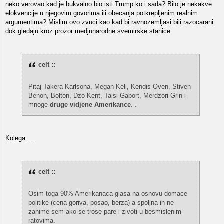
neko verovao kad je bukvalno bio isti Trump ko i sada? Bilo je nekakve
elokvencije u njegovim govorima ili obecanja potkrepljenim realnim
argumentima? Mislim ovo zvuci kao kad bi ravnozemljasi bili razocarani
dok gledaju kroz prozor medjunarodne svemirske stanice.
celt ::
Pitaj Takera Karlsona, Megan Keli, Kendis Oven, Stiven
Benon, Bolton, Dzo Kent, Talsi Gabort, Merdzori Grin i
mnoge
druge vidjene Amerikance
. .
Kolega.....
celt ::
Osim toga 90% Amerikanaca glasa na osnovu domace
politike (cena goriva, posao, berza) a spoljna ih ne
zanime sem ako se trose pare i zivoti u besmislenim
ratovima.