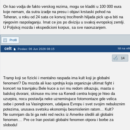
On kao vodja de fakto verskog rezima, mogu se kladiti u 100 000 eura
koje nemam, da sutra izadje na presu i objavi krstaski pohod na
Teheran, u roku od 24 sata ce konvoj trocifrenih hiljada pick up-a biti na
njegovim raspolaganju. Imat ce jos po diviziju u svakoj evropskoj zemlji.
U Poljskoj mozda i ekspedicioni korpus, sa sve naoruzanjem.
Profil
celt
Idi na vr
Poslao: 06 Jun 2026 08:15
14
Tramp koji se fizicki i mentalno raspada ima kult koji je globalni
fenomen!? Da mozda ali kao sprdnja koja organizuje ultimat fight i
koncert na travnjaku Bele kuce a svi mu redom otkazuju, masta o
balskoj dvorani, skinuse mu ime sa Kenedi centra kojeg je hteo da
uzurpira, nocu postavlja neke uznemirujuce fotomontaze gde velica
sebe i poredi sa Vasingtonom, udaljava Evropu i svet svojim nebuloznim
potezima, urusava svetsku ekonomiju besmislenim ratom... Kult?
Ne sumnjam da bi ga neki red necks iz Amerike sledili ali globalni
fenomen.... Pre ce Iran postati globalni fenomen otpora i borbe za
slobodu!