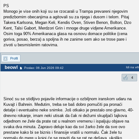
PS
Monogo je vise onih koji su se rzocarali u Trampa prevareni njegovim
predizbornim obecanjima a agitovali su za njega i dusom i telom. Pitaj
Takera Karlsona, Megan Keli, Kendis Oven, Stiven Benon, Bolton, Dzo
Kent, Talsi Gabort, Merdzori Grin i mnoge druge vidjene Amerikance.
Osim toga 90% Amerikanaca glasa na osnovu domace politike (cena
goriva, posao, berza) a spoljna ih ne zanime sem ako se trose pare i
zivoti u besmislenim ratovima.
Profil
beowl
Idi na vr
Poslao: 06 Jun 2026 09:42
4
Sinoć su se stidljivo pojavile informacije o ozbiljnom iranskom udaru na
Kuvajt i Bahrein. Međutim, treba se baš dobro pomučiti pa pronaći
detalje i eventualno neke snimke. Još otkako je prestalo ono glavno, 40-
dnevno rokanje, imam neki utisak da čak ni dežurni skupljači lajkova
odjednom
ne žele
da prate rat u realnom vremenu i ispaljuju objave na
svaka dva minuta. Zapravo deluje kao da svi žarko žele da sve ovo
prestane kako bi se biznis i finansije vratili u normalu. Čak žele tu
normalu do mere u kojoj će se praviti da se rat ne dešava, ukoliko