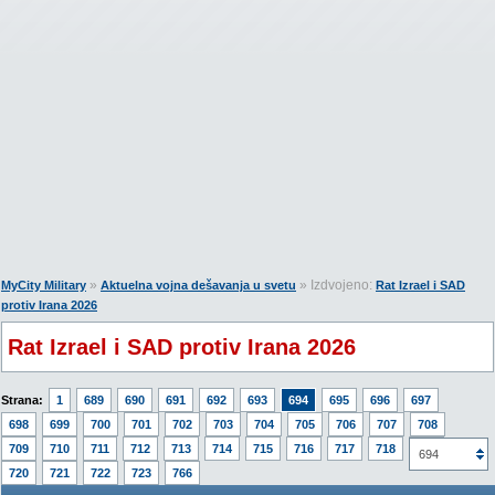
»
» Izdvojeno:
MyCity Military
Aktuelna vojna dešavanja u svetu
Rat Izrael i SAD
protiv Irana 2026
Rat Izrael i SAD protiv Irana 2026
Strana:
1
689
690
691
692
693
694
695
696
697
698
699
700
701
702
703
704
705
706
707
708
709
710
711
712
713
714
715
716
717
718
719
694
720
721
722
723
766