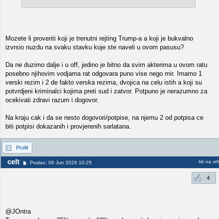
Mozete li proveriti koji je trenutni rejting Trump-a a koji je bukvalno
izvrsio nuzdu na svaku stavku koje ste naveli u ovom pasusu?
Da ne duzimo dalje i u off, jedino je bitno da svim akterima u ovom ratu
posebno njihovim vodjama rat odgovara puno vise nego mir. Imamo 1
verski rezim i 2 de fakto verska rezima, dvojica na celu istih a koji su
potvrdjeni kriminalci kojima preti sud i zatvor. Potpuno je nerazumno za
ocekivati zdravi razum i dogovor.
Na kraju cak i da se nesto dogovori/potpise, na njemu 2 od potpisa ce
biti potpisi dokazanih i provjerenih sarlatana.
Profil
celt
Idi na vr
Poslao: 06 Jun 2026 10:25
4
@JOntra