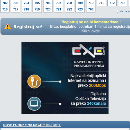
702
703
704
705
706
707
708
709
710
711
712
713
716
717
718
719
720
721
722
723
766
Idi na v
NOVE PORUKE NA MYCITY-MILITARY