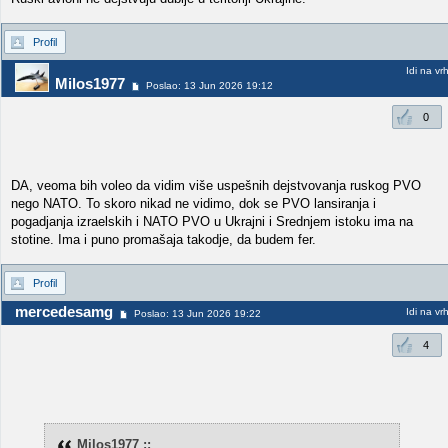
Profil
Idi na vr
Milos1977
Poslao: 13 Jun 2026 19:12
0
DA, veoma bih voleo da vidim više uspešnih dejstvovanja ruskog PVO
nego NATO. To skoro nikad ne vidimo, dok se PVO lansiranja i
pogadjanja izraelskih i NATO PVO u Ukrajni i Srednjem istoku ima na
stotine. Ima i puno promašaja takodje, da budem fer.
Profil
mercedesamg
Idi na vr
Poslao: 13 Jun 2026 19:22
4
Milos1977 ::