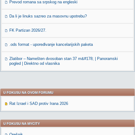
Prevod romana sa srpskog na engleski
Da li je linuks sazreo za masovnu upotrebu?
FK Partizan 2026/27.
.ods format - upoređivanje kancelarijskih paketa
Zlatibor – Namešten dvosoban stan 37 m&#178; | Panoramski
pogled | Direktno od vlasnika
U FOKUSU NA OVOM FORUMU
Rat Izrael i SAD protiv Irana 2026
U FOKUSU NA MYCITY
Orešnik