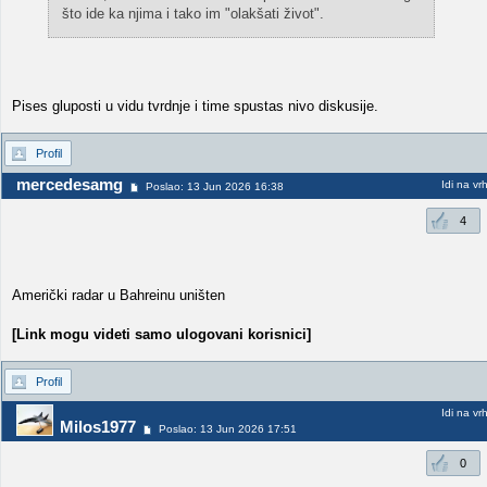
što ide ka njima i tako im "olakšati život".
Pises gluposti u vidu tvrdnje i time spustas nivo diskusije.
Profil
mercedesamg
Idi na vr
Poslao: 13 Jun 2026 16:38
4
Američki radar u Bahreinu uništen
[Link mogu videti samo ulogovani korisnici]
Profil
Idi na vr
Milos1977
Poslao: 13 Jun 2026 17:51
0