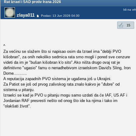
Rat Izrael i SAD protiv Irana 2026
Idi na vr
zlaya011
Poslao: 13 Jun 2026 04:30
15
^
Za većinu se slažem što si napisao osim da Izrael ima "deblji PVO
kišobran", za onih nekoliko sedmica rata smo mogli i pored sve cenzure
videti da im je "bušan kišobran k'o sito".Ako ništa drugo ovaj rat je
definitivno "ugasio" famu o nenadhebivom izraelskom David's Sling, Iron
Dome...........
A reputacija zapadnih PVO sistema je ugašena još u Ukrajini.
Za Patiot se još od prvog zalivskog rata znalo kakvo je "đubre" od
sistema u pitanju.
Izraelci se kad je PVO u pitanju mogu samo uzdati da će IAF, US AF i
Jordanian RAF presresti nešto od onog što ide ka njima i tako im
"olakšati život".