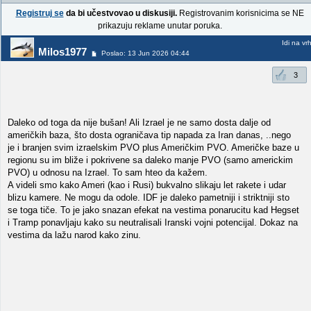
Registruj se
da bi učestvovao u diskusiji.
Registrovanim korisnicima se NE
prikazuju reklame unutar poruka.
Idi na vr
Milos1977
Poslao: 13 Jun 2026 04:44
3
Daleko od toga da nije bušan! Ali Izrael je ne samo dosta dalje od
američkih baza, što dosta ograničava tip napada za Iran danas, ..nego
je i branjen svim izraelskim PVO plus Američkim PVO. Američke baze u
regionu su im bliže i pokrivene sa daleko manje PVO (samo americkim
PVO) u odnosu na Izrael. To sam hteo da kažem.
A videli smo kako Ameri (kao i Rusi) bukvalno slikaju let rakete i udar
blizu kamere. Ne mogu da odole. IDF je daleko pametniji i striktniji sto
se toga tiče. To je jako snazan efekat na vestima ponarucitu kad Hegset
i Tramp ponavljaju kako su neutralisali Iranski vojni potencijal. Dokaz na
vestima da lažu narod kako zinu.