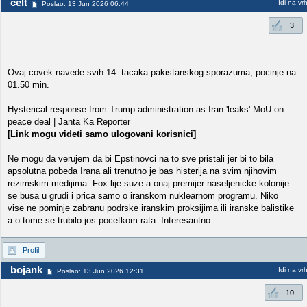
celt
Idi na vr
Poslao: 13 Jun 2026 06:44
3
Ovaj covek navede svih 14. tacaka pakistanskog sporazuma, pocinje na
01.50 min.
Hysterical response from Trump administration as Iran 'leaks' MoU on
peace deal | Janta Ka Reporter
[Link mogu videti samo ulogovani korisnici]
Ne mogu da verujem da bi Epstinovci na to sve pristali jer bi to bila
apsolutna pobeda Irana ali trenutno je bas histerija na svim njihovim
rezimskim medijima. Fox lije suze a onaj premijer naseljenicke kolonije
se busa u grudi i prica samo o iranskom nuklearnom programu. Niko
vise ne pominje zabranu podrske iranskim proksijima ili iranske balistike
a o tome se trubilo jos pocetkom rata. Interesantno.
Profil
bojank
Idi na vr
Poslao: 13 Jun 2026 12:31
10