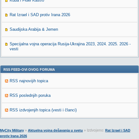
Kuba i Fidel Kastro
Rat Izrael i SAD protiv Irana 2026
Saudijska Arabija & Jemen
Specijalna vojna operacija Rusija-Ukrajina 2023, 2024. 2025. 2026 -
vesti
RSS FEED-OVI OVOG FORUMA
RSS najnovijih topica
RSS poslednjih poruka
RSS izdvojenjih topica (vesti i članci)
»
» Izdvojeno:
MyCity Military
Aktuelna vojna dešavanja u svetu
Rat Izrael i SAD
protiv Irana 2026