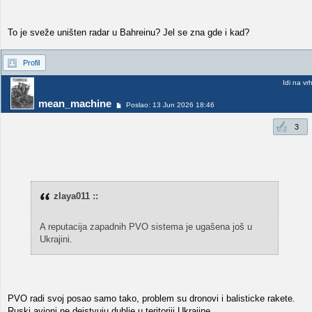
To je sveže uništen radar u Bahreinu? Jel se zna gde i kad?
Profil
Idi na vr
mean_machine
Poslao: 13 Jun 2026 18:46
3
zlaya011 ::
A reputacija zapadnih PVO sistema je ugašena još u
Ukrajini.
PVO radi svoj posao samo tako, problem su dronovi i balisticke rakete.
Ruski avioni ne dejstvuju dublje u teritoriji Ukrajine.