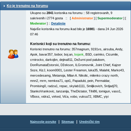
Ko je trenutno na forumu
Ukupno su
2841
korisnika na forumu :: 58 registrovanih, 9
sakrivenih i 2774 gosta :: [
Administrator
] [
Supermoderator
] [
Moderator
] ::
Detaljnije
Najviše korisnika na forumu ikad bilo je
16981
- dana 24 Jun 2026
07:46
Korisnici koji su trenutno na forumu:
Korisnici trenutno na forumu:
357magnum
,
9191vs
,
airsuba
,
Andy
,
Apok
,
bavar357
,
bobor
,
boj.an
,
bojank
,
BSD
,
carinko
,
Cicumile
,
crnirocko
,
darkojbn
,
dejina811
,
Dežurni pod palubom
,
DonRumataEstorski
,
Džekson
,
ILGromovnik
,
Joint Chief
,
Kajzer
Soze
,
KizJ
,
koom0001
,
Lester Freamon
,
luka35
,
Malahit
,
Marko43
,
mercedesamg
,
Metanoja
,
Milan A. Nikolic
,
milenko crazy north
,
mnn2
,
mrm
,
nemkea71
,
opt1
,
Papadubi
,
pein
,
Permaldar
,
Promising0
,
radza1
,
repac
,
skylab1111
,
Smiljkovich
,
Srdjadj70
,
StankoVrankovic
,
tanzanija
,
TheDictator
,
Tihi86
,
tomigun
,
vaso1
,
VBoss
,
vidra1
,
virked
,
Vića
,
vobo
,
vuksa72
,
XBMC
,
yiyi
|
|
Najnovije poruke
Sitemap
Urednički tim