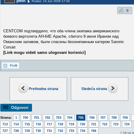
pein
Poslao: 14 Jun 2026 17:33
0
CENTCOM подтвердило, что оба члена экипажа американского
боевого вертолета АН-64Е Apache, сбитого 9 июня Ираном над
Оманским заливом, были спасены безэкипажным катером Saronic
Corsair.
[Link mogu videti samo ulogovani korisnici]
Profil
Prethodna strana
Sledeća strana
Odgovori
Strana:
1
700
701
702
703
704
705
706
707
708
709
713
714
715
716
717
718
719
720
721
722
723
724
727
728
729
730
731
732
733
734
766
Idi na v