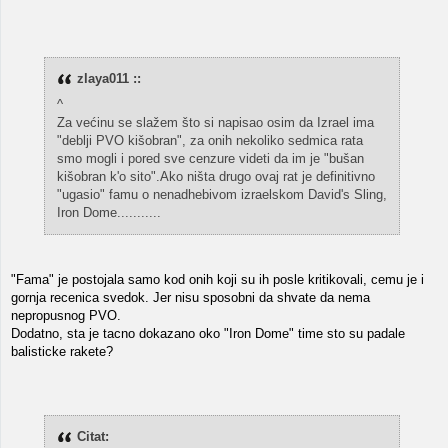
zlaya011 ::
^
Za većinu se slažem što si napisao osim da Izrael ima
"deblji PVO kišobran", za onih nekoliko sedmica rata
smo mogli i pored sve cenzure videti da im je "bušan
kišobran k'o sito".Ako ništa drugo ovaj rat je definitivno
"ugasio" famu o nenadhebivom izraelskom David's Sling,
Iron Dome...........
"Fama" je postojala samo kod onih koji su ih posle kritikovali, cemu je i
gornja recenica svedok. Jer nisu sposobni da shvate da nema
nepropusnog PVO.
Dodatno, sta je tacno dokazano oko "Iron Dome" time sto su padale
balisticke rakete?
Citat: