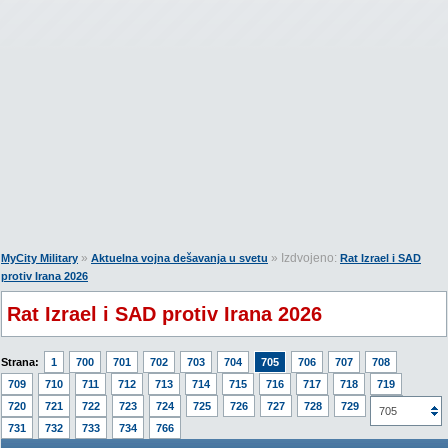
»
» Izdvojeno:
MyCity Military
Aktuelna vojna dešavanja u svetu
Rat Izrael i SAD
protiv Irana 2026
Rat Izrael i SAD protiv Irana 2026
Strana:
1
700
701
702
703
704
705
706
707
708
709
710
711
712
713
714
715
716
717
718
719
720
721
722
723
724
725
726
727
728
729
730
705
731
732
733
734
766