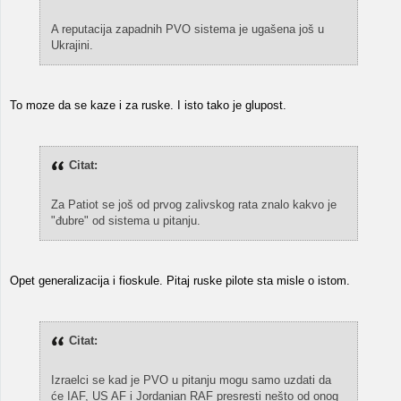
A reputacija zapadnih PVO sistema je ugašena još u
Ukrajini.
To moze da se kaze i za ruske. I isto tako je glupost.
Citat:
Za Patiot se još od prvog zalivskog rata znalo kakvo je
"đubre" od sistema u pitanju.
Opet generalizacija i fioskule. Pitaj ruske pilote sta misle o istom.
Citat:
Izraelci se kad je PVO u pitanju mogu samo uzdati da
će IAF, US AF i Jordanian RAF presresti nešto od onog