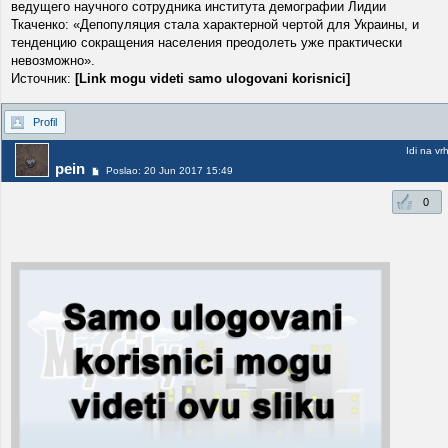
ведущего научного сотрудника института демографии Лидии
Ткаченко: «Депопуляция стала характерной чертой для Украины, и
тенденцию сокращения населения преодолеть уже практически
невозможно».
Источник:
[Link mogu videti samo ulogovani korisnici]
Profil
Idi na vr
pein
Poslao: 20 Jun 2017 15:49
0