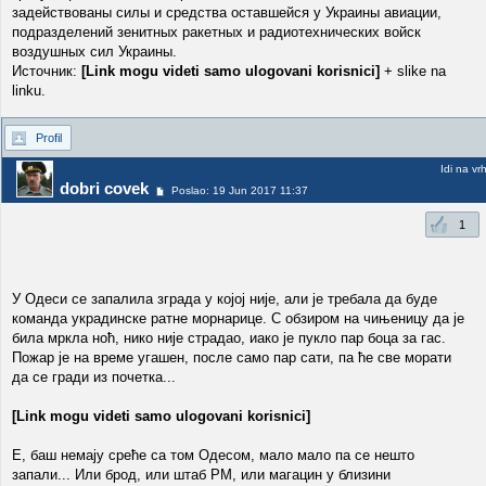
задействованы силы и средства оставшейся у Украины авиации,
подразделений зенитных ракетных и радиотехнических войск
воздушных сил Украины.
Источник:
[Link mogu videti samo ulogovani korisnici]
+ slike na
linku.
Profil
Idi na vr
dobri covek
Poslao: 19 Jun 2017 11:37
1
У Одеси се запалила зграда у којој није, али је требала да буде
команда украдинске ратне морнарице. С обзиром на чињеницу да је
била мркла ноћ, нико није страдао, иако је пукло пар боца за гас.
Пожар је на време угашен, после само пар сати, па ће све морати
да се гради из почетка...
[Link mogu videti samo ulogovani korisnici]
Е, баш немају среће са том Одесом, мало мало па се нешто
запали... Или брод, или штаб РМ, или магацин у близини