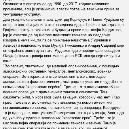
Околности у свету су се од 1996. до 2017. године малчицке
променилe, али је украјинској власти потребна тако нека прича за
унутрашњу употребу.
Два украјинска аналитичара, Дмитриј Корнејчук и Павел Рудјаков су
се врло оштро изјаснили око наведених идеја. Први се пита да ли је
Гројсман потпуни глупак или будалом прави свог шефа Кондитора,
јер је схватио да од његове политичке каријере на следећим
изборима нема ништа па се приклања нацистима (Турчинов и
Аваков) и националистима (Јулија Тимошенко и Андриј Садовиј) које
он скраћено зове група татс. Рудјаков идеје пореди са операцијом
Олуја (о реинтеграцији оног мањег дела РСК можда није ни чуо) и
каже:
"Во-первых, тщательно, до мелочей спланированная, с помощью
американских отставных генералов, пентагоновских, военная
операция. Во-вторых, это отсечение, опять же с помощью
американского фактора влияния, Белграда от участия в судьбе так
называемых "хорватских сербов". Третье – это полномасштабная
военная операция с применением танков и самолетов. Там
самолеты били, у хорватов была авиация, которой у нас нет" (Као
прво, пажљиво, до ситница испланирана, уз помоћ америчких
пензионисаних генерала, пентагонских, војна операција. Као друго,
то је одсецање, опет уз помоћ америчког фактора утицаја, Београда
од учешћа у судбини такозваних "хрватских срба". Треће - то је
масовна војна операција са применом тенкова и авиона. Тамо је
било авиона, код хрвата је била авијација, коју ми немамо).