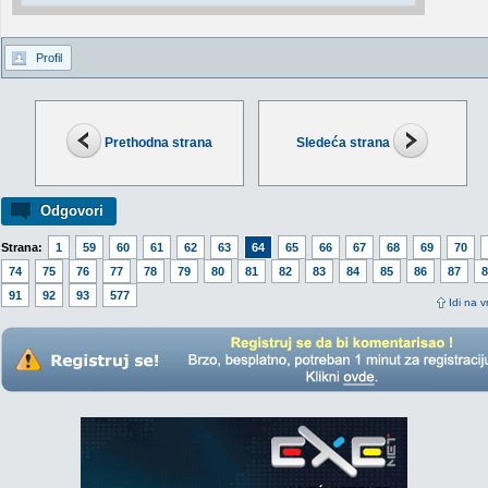
Profil
Prethodna strana
Sledeća strana
Odgovori
Strana:
1
59
60
61
62
63
64
65
66
67
68
69
70
74
75
76
77
78
79
80
81
82
83
84
85
86
87
8
91
92
93
577
Idi na v