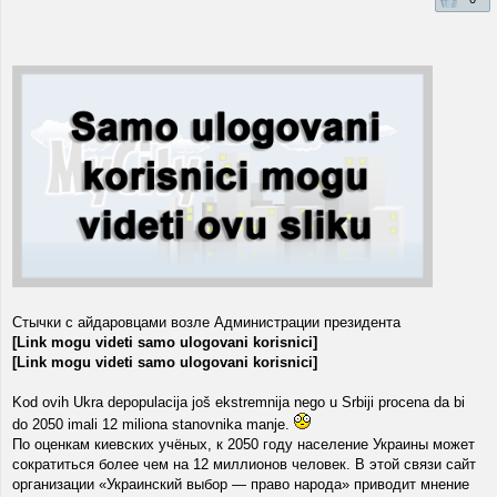
Стычки с айдаровцами возле Администрации президента
[Link mogu videti samo ulogovani korisnici]
[Link mogu videti samo ulogovani korisnici]
Kod ovih Ukra depopulacija još ekstremnija nego u Srbiji procena da bi
do 2050 imali 12 miliona stanovnika manje.
По оценкам киевских учёных, к 2050 году население Украины может
сократиться более чем на 12 миллионов человек. В этой связи сайт
организации «Украинский выбор — право народа» приводит мнение