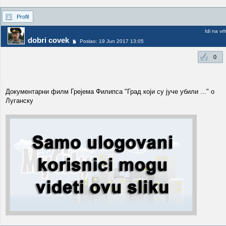
Profil
Idi na vr
dobri covek
Poslao: 19 Jun 2017 13:05
0
Документарни филм Грејема Филипса "Град који су јуче убили ..." о
Луганску