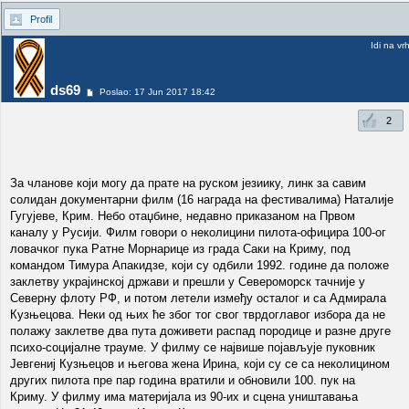
Profil
Idi na vr
ds69
Poslao: 17 Jun 2017 18:42
2
За чланове који могу да прате на руском језиику, линк за савим
солидан документарни филм (16 награда на фестивалима) Наталије
Гугујеве, Крим. Небо отаџбине, недавно приказаном на Првом
каналу у Русији. Филм говори о неколицини пилота-официра 100-ог
ловачког пука Ратне Морнарице из града Саки на Криму, под
командом Тимура Апакидзе, који су одбили 1992. године да положе
заклетву украјинској држави и прешли у Североморск тачније у
Северну флоту РФ, и потом летели између осталог и са Адмирала
Кузњецова. Неки од њих ће због тог свог тврдоглавог избора да не
полажу заклетве два пута доживети распад породице и разне друге
психо-социјалне трауме. У филму се највише појављује пуковник
Јевгениј Кузњецов и његова жена Ирина, који су се са неколицином
других пилота пре пар година вратили и обновили 100. пук на
Криму. У филму има материјала из 90-их и сцена уништавања