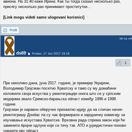
авиона. На 31:40 каже Ирина: Как ты тогда сказал несколько раз,
присягу несколько раз принимают проститутки...
[Link mogu videti samo ulogovani korisnici]
Profil
Idi na vr
ds69
Poslao: 17 Jun 2017 19:18
1
Пре неколико дана, јуна 2017. године, је премијер Украјине,
Володимир Гројсман посетио Хрватску и тамо су му домаћини
изложили своја искуства у реинтеграцији онога што се у српским
медијима звало Сремско-барањска област између 1996 и 1998.
године.
Гројсман је наравно оберучке прихватио идеју да на сличан начин
реинтегришу Донбас па су чак формирали и заједничку комисију за
изучавање искустава Хрватске. Врховна рада спрема закон који ће
заменити бројне одлуке које се тичу тзв. АТО и јуридистички поново
уредити ову област.