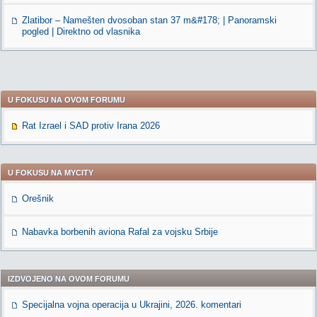
Zlatibor – Namešten dvosoban stan 37 m&#178; | Panoramski
pogled | Direktno od vlasnika
U FOKUSU NA OVOM FORUMU
Rat Izrael i SAD protiv Irana 2026
U FOKUSU NA MYCITY
Orešnik
Nabavka borbenih aviona Rafal za vojsku Srbije
IZDVOJENO NA OVOM FORUMU
Specijalna vojna operacija u Ukrajini, 2026. komentari