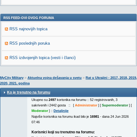
RSS FEED-OVI OVOG FORUMA
RSS najnovijih topica
RSS poslednjih poruka
RSS izdvojenjih topica (vesti i članci)
»
»
MyCity Military
Aktuelna vojna dešavanja u svetu
Rat u Ukrajini - 2017, 2018, 2019,
2020, 2021. godina
Ko je trenutno na forumu
Ukupno su
2497
korisnika na forumu :: 52 registrovanih, 3
sakrivenih i 2442 gosta :: [
Administrator
] [
Supermoderator
] [
Moderator
] ::
Detaljnije
Najviše korisnika na forumu ikad bilo je
16981
- dana 24 Jun 2026
07:46
Korisnici koji su trenutno na forumu: