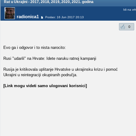
Rat u Ukrajini - 2017, 2018, 2019, 2020, 2021. godina
Idi na vr
radionica1
Poslao: 16 Jun 2017 20:13
0
Evo ga i odgovor i to nista narocito:
Rusi "udarili" na Hrvate: Idete naruku ratnoj kampanji
Rusija je kritikovala uplitanje Hrvatske u ukrajinsku krizu i pomoć
Ukrajini u reintegraciji okupiranih područja.
[Link mogu videti samo ulogovani korisnici]