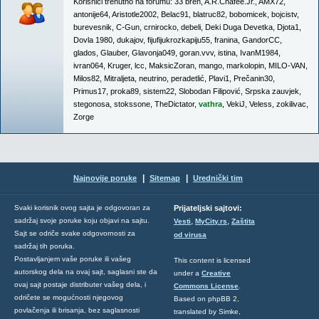
Korisnici trenutno na forumu:
33 bren
,
A.R.Chafee.Jr.
,
AMX72
,
antonije64
,
Aristotle2002
,
Belac91
,
blatruc82
,
bobomicek
,
bojcistv
,
burevesnik
,
C-Gun
,
crnirocko
,
debeli
,
Deki Duga Devetka
,
Djota1
,
Dovla 1980
,
dukajov
,
fijufijukrozkapiju55
,
franina
,
GandorCC
,
glados
,
Glauber
,
Glavonja049
,
goran.vvv
,
istina
,
IvanM1984
,
ivran064
,
Kruger
,
lcc
,
MaksicZoran
,
mango
,
markolopin
,
MILO-VAN
,
Milos82
,
Mitraljeta
,
neutrino
,
peradetlić
,
Plavi1
,
Prečanin30
,
Primus17
,
proka89
,
sistem22
,
Slobodan Filipović
,
Srpska zauvjek
,
stegonosa
,
stokssone
,
TheDictator
,
vathra
,
VekiJ
,
Veless
,
zokilivac
,
Zorge
|
|
Najnovije poruke
Sitemap
Urednički tim
Svaki korisnik ovog sajta je odgovoran za
Prijateljski sajtovi:
,
,
sadržaj svoje poruke koju objavi na sajtu.
Vesti
MyCity.rs
Zaštita
Sajt se odriče svake odgovornosti za
od virusa
sadržaj tih poruka.
Postavljanjem vaše poruke ili vašeg
This content is licensed
autorskog dela na ovaj sajt, saglasni ste da
under a
Creative
ovaj sajt postaje distributer vašeg dela, i
Commons License
.
odričete se mogućnosti njegovog
Based on phpBB 2,
povlačenja ili brisanja, bez saglasnosti
translated by Simke,