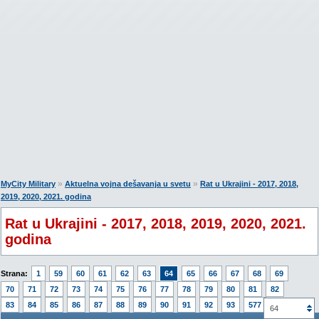
»
»
MyCity Military
Aktuelna vojna dešavanja u svetu
Rat u Ukrajini - 2017, 2018,
2019, 2020, 2021. godina
Rat u Ukrajini - 2017, 2018, 2019, 2020, 2021.
godina
Strana:
1
59
60
61
62
63
64
65
66
67
68
69
70
71
72
73
74
75
76
77
78
79
80
81
82
83
84
85
86
87
88
89
90
91
92
93
577
64