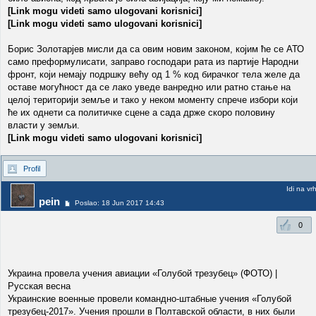
[Link mogu videti samo ulogovani korisnici]
[Link mogu videti samo ulogovani korisnici]
Борис Золотарјев мисли да са овим новим законом, којим ће се АТО
само преформулисати, заправо господари рата из партије Народни
фронт, који немају подршку већу од 1 % код бирачког тела желе да
оставе могућност да се лако уведе ванредно или ратно стање на
целој територији земље и тако у неком моменту спрече избори који
ће их однети са политичке сцене а сада држе скоро половину
власти у земљи.
[Link mogu videti samo ulogovani korisnici]
Profil
Idi na vr
pein
Poslao: 18 Jun 2017 14:43
0
Украина провела учения авиации «Голубой трезубец» (ФОТО) |
Русская весна
Украинские военные провели командно-штабные учения «Голубой
трезубец-2017». Учения прошли в Полтавской области, в них были