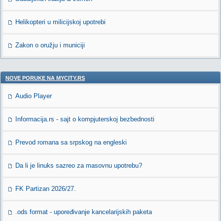
Helikopteri u milicijskoj upotrebi
Zakon o oružju i municiji
NOVE PORUKE NA MYCITY.RS
Audio Player
Informacija.rs - sajt o kompjuterskoj bezbednosti
Prevod romana sa srpskog na engleski
Da li je linuks sazreo za masovnu upotrebu?
FK Partizan 2026/27.
.ods format - upoređivanje kancelarijskih paketa