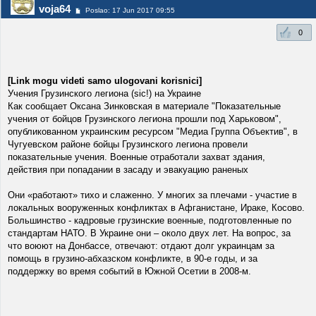
voja64
Poslao: 17 Jun 2017 09:55
0
[Link mogu videti samo ulogovani korisnici]
Учения Грузинского легиона (sic!) на Украине
Как сообщает Оксана Зинковская в материале "Показательные
учения от бойцов Грузинского легиона прошли под Харьковом",
опубликованном украинским ресурсом "Медиа Группа Объектив", в
Чугуевском районе бойцы Грузинского легиона провели
показательные учения. Военные отработали захват здания,
действия при попадании в засаду и эвакуацию раненых
Они «работают» тихо и слаженно. У многих за плечами - участие в
локальных вооруженных конфликтах в Афганистане, Ираке, Косово.
Большинство - кадровые грузинские военные, подготовленные по
стандартам НАТО. В Украине они – около двух лет. На вопрос, за
что воюют на Донбассе, отвечают: отдают долг украинцам за
помощь в грузино-абхазском конфликте, в 90-е годы, и за
поддержку во время событий в Южной Осетии в 2008-м.