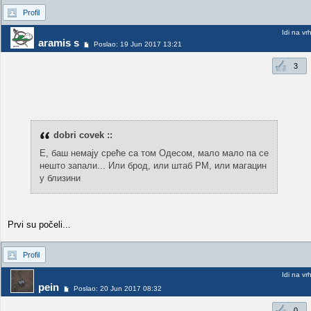
Profil
Idi na vr
aramis s
Poslao: 19 Jun 2017 13:21
3
dobri covek ::
Е, баш немају среће са том Одесом, мало мало па се
нешто запали... Или брод, или штаб РМ, или магацин
у близини
Prvi su počeli...
Profil
Idi na vr
pein
Poslao: 20 Jun 2017 08:32
0