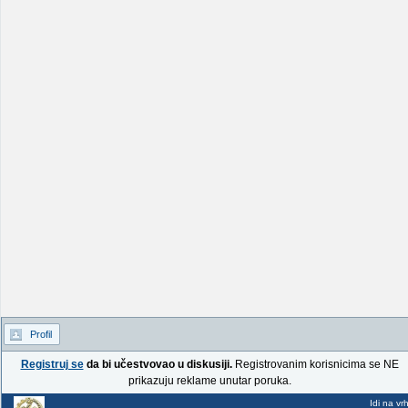
Profil
Registruj se
da bi učestvovao u diskusiji.
Registrovanim korisnicima se NE
prikazuju reklame unutar poruka.
Idi na vr