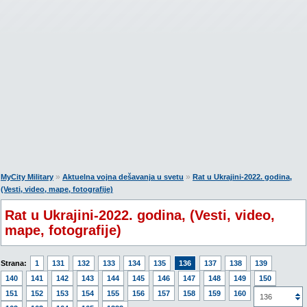
»
»
MyCity Military
Aktuelna vojna dešavanja u svetu
Rat u Ukrajini-2022. godina,
(Vesti, video, mape, fotografije)
Rat u Ukrajini-2022. godina, (Vesti, video,
mape, fotografije)
Strana:
1
131
132
133
134
135
136
137
138
139
140
141
142
143
144
145
146
147
148
149
150
151
152
153
154
155
156
157
158
159
160
161
136