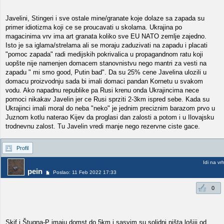
Javelini, Stingeri i sve ostale mine/granate koje dolaze sa zapada su
primer idiotizma koji ce se proucavati u skolama. Ukrajina po
magacinima vrv ima art granata koliko sve EU NATO zemlje zajedno.
Isto je sa iglama/strelama ali se moraju zaduzivati na zapadu i placati
"pomoc zapada" radi medijskih pokrivalica u propagandnom ratu koji
uopšte nije namenjen domacem stanovnistvu nego mantri za vesti na
zapadu " mi smo good, Putin bad". Da su 25% cene Javelina ulozili u
domacu proizvodnju sada bi imali domaci pandan Kornetu u svakom
vodu. Ako napadnu republike pa Rusi krenu onda Ukrajincima nece
pomoci nikakav Javelin jer ce Rusi sprziti 2-3km ispred sebe. Kada su
Ukrajinci imali moral do neba "neko" je jednim preciznim barazom prvo u
Juznom kotlu naterao Kijev da proglasi dan zalosti a potom i u Ilovajsku
trodnevnu zalost. Tu Javelin vredi manje nego rezervne ciste gace.
Profil
Idi na vr
pein
Poslao: 11 Feb 2022 17:33
0
Skif i Štugna-P imaju domst do 5km i sasvim su solidni ništa lošiji od