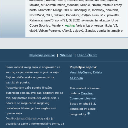
Malahit
,
MB120mm
,
mean_machine
,
Milan A. Nikolic
,
milenko crazy
north
,
Milometer
,
Mirage 2000N
,
mocnijogurt
,
moldway
,
nnovakis
,
NorthWind
,
OKT
,
oldtimer
,
Papadubi
,
Podljub
,
Primus17
,
proka89
,
Rakenica
,
sale76
,
sony771
,
Str2022
,
synergia
,
tanakadzo
,
Uros
Cuore Sportivo
,
Vanderx
,
vathra
,
Velizar Laro
,
vespa nikola
,
VJ
,
vlad4
,
Vojkan Petrovic
,
xAlex2
,
zajcev1
,
Zandar
,
zemljanin
,
zmajbre
|
|
Najnovije poruke
Sitemap
Urednički tim
Svaki korisnik ovog sajta je odgovoran za
Prijateljski sajtovi:
,
,
sadržaj svoje poruke koju objavi na sajtu.
Vesti
MyCity.rs
Zaštita
Sajt se odriče svake odgovornosti za
od virusa
sadržaj tih poruka.
Postavljanjem vaše poruke ili vašeg
This content is licensed
autorskog dela na ovaj sajt, saglasni ste da
under a
Creative
ovaj sajt postaje distributer vašeg dela, i
Commons License
.
odričete se mogućnosti njegovog
Based on phpBB 2,
povlačenja ili brisanja, bez saglasnosti
translated by Simke,
uprave sajta.
designed by
Distribucija sadržaja sa ovog sajta je
dozvoljena samo u nekomercijalne svrhe, uz