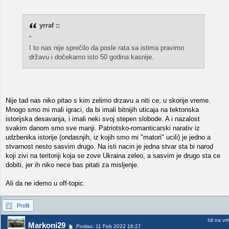
yrraf ::
"
I to nas nije sprečilo da posle rata sa istima pravimo
državu i dočekamo isto 50 godina kasnije.
Nije tad nas niko pitao s kim zelimo drzavu a niti ce, u skorije vreme.
Mnogo smo mi mali igraci, da bi imali bitnijih uticaja na tektonska
istorijska desavanja, i imali neki svoj stepen slobode. A i nazalost
svakim danom smo sve manji. Patriotsko-romanticarski narativ iz
udzbenika istorije (ondasnjih, iz kojih smo mi "matori" ucili) je jedno a
stvarnost nesto sasvim drugo. Na isti nacin je jedna stvar sta bi narod
koji zivi na teritoriji koja se zove Ukraina zeleo, a sasvim je drugo sta ce
dobiti, jer ih niko nece bas pitati za misljenje.
Ali da ne idemo u off-topic.
Profil
Idi na vr
Markoni29
Poslao: 11 Feb 2022 16:27