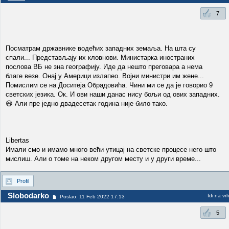
7
Посматрам државнике водећих западних земаља. На шта су
спали... Представљају их кловнови. Министарка иностраних
послова ВБ не зна географију. Иде да нешто преговара а нема
благе везе. Онај у Америци излапео. Војни министри им жене...
Помислим се на Доситеја Обрадовића. Чини ми се да је говорио 9
светских језика. Ок. И ови наши данас нису бољи од ових западних.
😃 Али пре једно двадесетак година није било тако.
Libertas
Имали смо и имамо много већи утицај на светске процесе него што
мислиш. Али о томе на неком другом месту и у други време...
Profil
Slobodarko
Idi na vr
Poslao: 11 Feb 2022 17:13
5