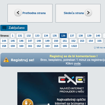
Prethodna strana
Sledeća strana
Zaključano
Strana:
1
131
132
133
134
135
136
137
138
139
140
144
145
146
147
148
149
150
151
152
153
154
155
158
159
160
161
162
163
164
165
1322
Idi na v