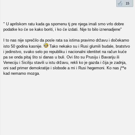
15
" U aprilskom ratu kada ga spomenu tj pre njega imali smo vrlo dobre
podatke ko će se kako boriti, i ko će izdati. Nije to bilo iznenadjene"
I to nas nije sprečilo da posle rata sa istima pravimo državu i dočekamo
isto 50 godina kasnije.
Tako nekako su i Rusi glumili budale, bratstvo
i jedinstvo, svako selo po republiku i nacionalni identitet na račun kuće
pa se onda pitaj što si danas u buli. Ovi što su Prusiju i Bavariju ili
Veneciju i Siciliju stavili u istu državu, rekli ko je gazda i čija je zadnja,
oni sad primer demokratije i slobode a mi i Rusi hegemoni. Ko nas j**e
kad nemamo mozga.