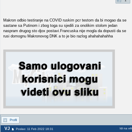
1
Makron odbio testiranje na COVID ruskim pcr testom da bi mogao da se
sastane sa Putinom i zbog toga su sjedili za onolikim stolom jedan
naspram drugog sto djox postavi.Francuska nije mogla da dopusti da se
rusi domognu Makronovog DNK a to je bio razlog ahahahahahha
Profil
VJ
Idi na vr
Poslao: 11 Feb 2022 18:31