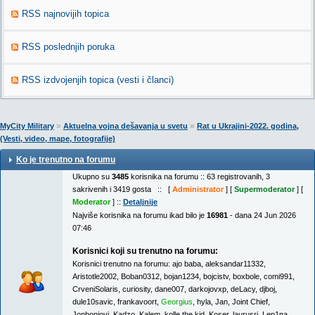
RSS najnovijih topica
RSS poslednjih poruka
RSS izdvojenjih topica (vesti i članci)
»
»
MyCity Military
Aktuelna vojna dešavanja u svetu
Rat u Ukrajini-2022. godina,
(Vesti, video, mape, fotografije)
Ko je trenutno na forumu
Ukupno su
3485
korisnika na forumu :: 63 registrovanih, 3
sakrivenih i 3419 gosta :: [
Administrator
] [
Supermoderator
] [
Moderator
] ::
Detaljnije
Najviše korisnika na forumu ikad bilo je
16981
- dana 24 Jun 2026
07:46
Korisnici koji su trenutno na forumu:
Korisnici trenutno na forumu:
ajo baba
,
aleksandar11332
,
Aristotle2002
,
Boban0312
,
bojan1234
,
bojcistv
,
boxbole
,
comi991
,
CrveniSolaris
,
curiosity
,
dane007
,
darkojovxp
,
deLacy
,
djboj
,
dule10savic
,
frankavoort
,
Georgius
,
hyla
,
Jan
,
Joint Chief
,
Jonbonjovi
,
Kadzo
,
Kalem
,
kolle.the.kid
,
Koser
,
laurusri
,
Lep1na
,