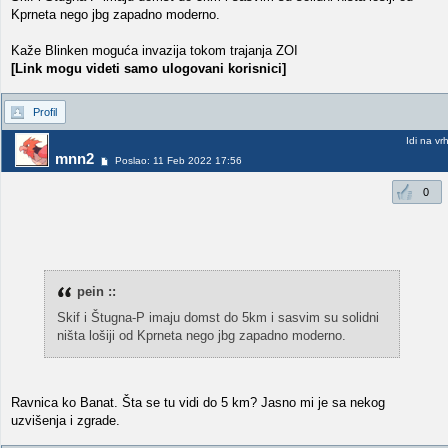
Kprneta nego jbg zapadno moderno.
Kaže Blinken moguća invazija tokom trajanja ZOI
[Link mogu videti samo ulogovani korisnici]
Profil
Idi na vr
mnn2
Poslao: 11 Feb 2022 17:56
0
pein ::
Skif i Štugna-P imaju domst do 5km i sasvim su solidni
ništa lošiji od Kprneta nego jbg zapadno moderno.
Ravnica ko Banat. Šta se tu vidi do 5 km? Jasno mi je sa nekog
uzvišenja i zgrade.