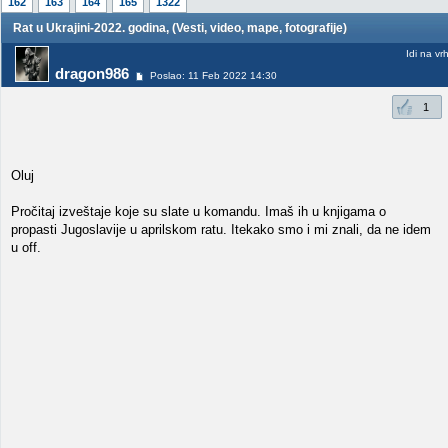
162
163
164
165
1322
Rat u Ukrajini-2022. godina, (Vesti, video, mape, fotografije)
Idi na vr
dragon986
Poslao: 11 Feb 2022 14:30
1
Oluj
Pročitaj izveštaje koje su slate u komandu. Imaš ih u knjigama o
propasti Jugoslavije u aprilskom ratu. Itekako smo i mi znali, da ne idem
u off.