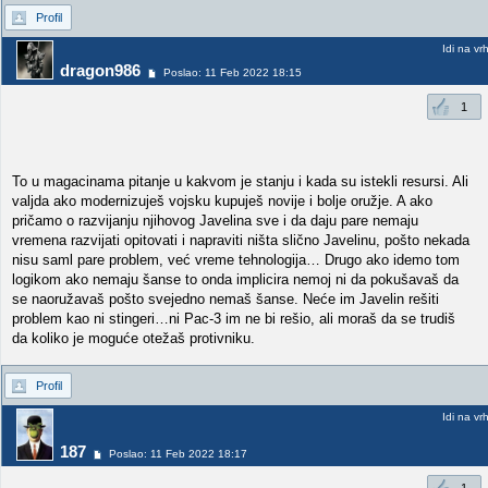
Profil
Idi na vr
dragon986
Poslao: 11 Feb 2022 18:15
1
To u magacinama pitanje u kakvom je stanju i kada su istekli resursi. Ali
valjda ako modernizuješ vojsku kupuješ novije i bolje oružje. A ako
pričamo o razvijanju njihovog Javelina sve i da daju pare nemaju
vremena razvijati opitovati i napraviti ništa slično Javelinu, pošto nekada
nisu saml pare problem, već vreme tehnologija… Drugo ako idemo tom
logikom ako nemaju šanse to onda implicira nemoj ni da pokušavaš da
se naoružavaš pošto svejedno nemaš šanse. Neće im Javelin rešiti
problem kao ni stingeri…ni Pac-3 im ne bi rešio, ali moraš da se trudiš
da koliko je moguće otežaš protivniku.
Profil
Idi na vr
187
Poslao: 11 Feb 2022 18:17