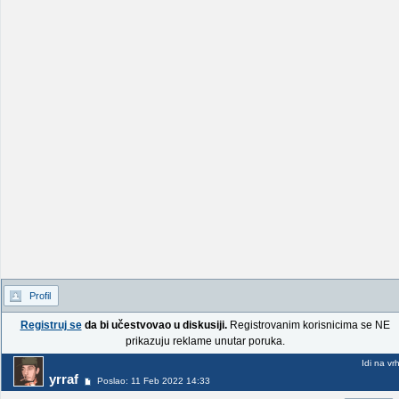
Profil
Registruj se
da bi učestvovao u diskusiji.
Registrovanim korisnicima se NE
prikazuju reklame unutar poruka.
Idi na vr
yrraf
Poslao: 11 Feb 2022 14:33