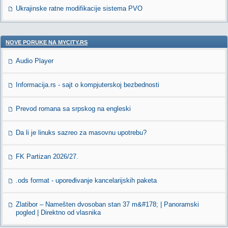
Ukrajinske ratne modifikacije sistema PVO
NOVE PORUKE NA MYCITY.RS
Audio Player
Informacija.rs - sajt o kompjuterskoj bezbednosti
Prevod romana sa srpskog na engleski
Da li je linuks sazreo za masovnu upotrebu?
FK Partizan 2026/27.
.ods format - upoređivanje kancelarijskih paketa
Zlatibor – Namešten dvosoban stan 37 m&#178; | Panoramski
pogled | Direktno od vlasnika