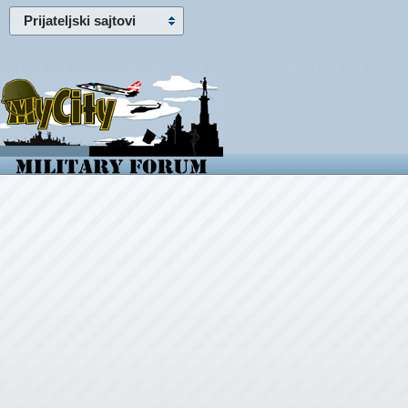
Prijateljski sajtovi