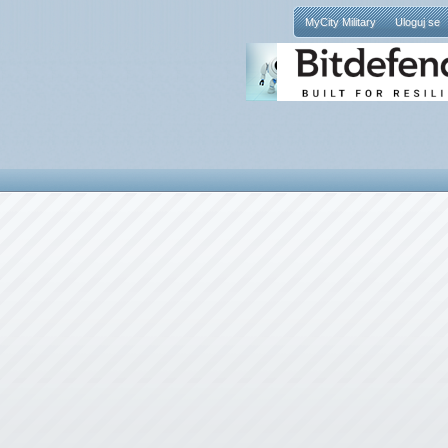
MyCity Military
Uloguj se