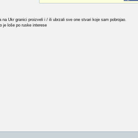
a Ukr granici proizveli i / ili ubrzali sve one stvari koje sam pobrojao.
lo je loše po ruske interese