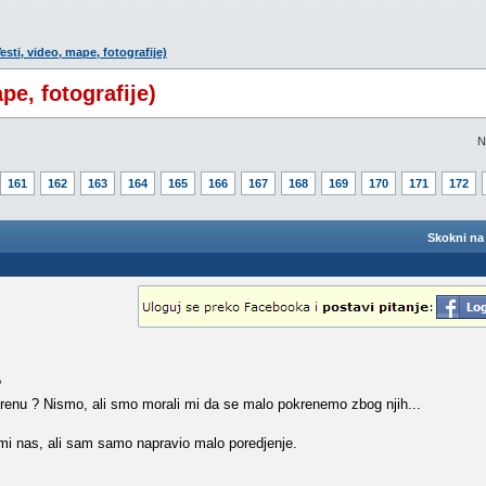
esti, video, mape, fotografije)
pe, fotografije)
N
161
162
163
164
165
166
167
168
169
170
171
172
Skokni na 
?
okrenu ? Nismo, ali smo morali mi da se malo pokrenemo zbog njih...
emi nas, ali sam samo napravio malo poredjenje.