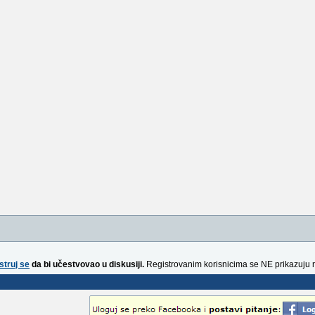
struj se
da bi učestvovao u diskusiji.
Registrovanim korisnicima se NE prikazuju 