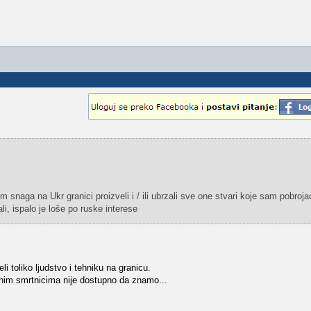
 snaga na Ukr granici proizveli i / ili ubrzali sve one stvari koje sam pobroja
li, ispalo je loše po ruske interese
 toliko ljudstvo i tehniku na granicu.
nim smrtnicima nije dostupno da znamo...