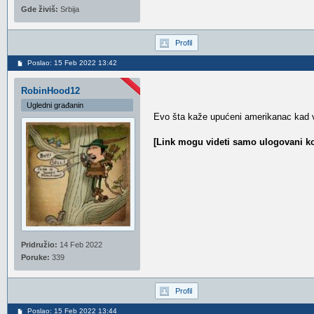
Gde živiš:
Srbija
Profil
Poslao: 15 Feb 2022 13:42
RobinHood12
Ugledni građanin
Evo šta kaže upućeni amerikanac kad v
[Link mogu videti samo ulogovani ko
Pridružio:
14 Feb 2022
Poruke:
339
Profil
Poslao: 15 Feb 2022 13:44