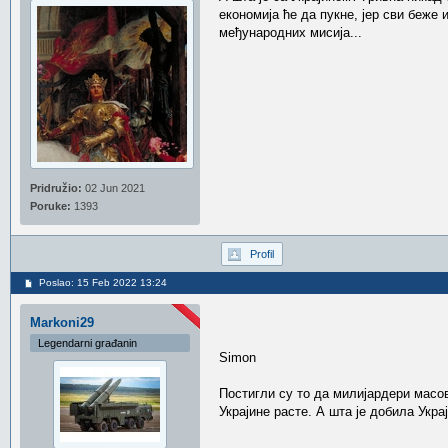
економија ће да пукне, јер сви беже 
међународних мисија...
Pridružio:
02 Jun 2021
Poruke:
1393
Profil
Poslao: 15 Feb 2022 13:24
Markoni29
Legendarni građanin
Simon
Постигли су то да милијардери масов
Украјине расте. А шта је добила Укр