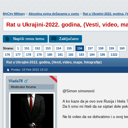
»
»
MyCity Military
Aktuelna vojna dešavanja u svetu
Rat u Ukrajini-2022. godina, (V
Rat u Ukrajini-2022. godina, (Vesti, video, ma
Napiši novu temu
Zaključano
Strana:
1
151
152
153
154
155
156
157
158
159
160
176
177
178
179
180
181
182
183
184
185
1322
Rat u Ukrajini-2022. godina, (Vesti, video, mape, fotografije)
Poslao: 15 Feb 2022 13:12
Vlada78
Moderator foruma
@Simon simonović
A ko kaze da je ovo sve Rusija i htela 
Da li smo mi hteli da se siptari dole p
Ne bi voleo da se dohvatimo i u ovoj t