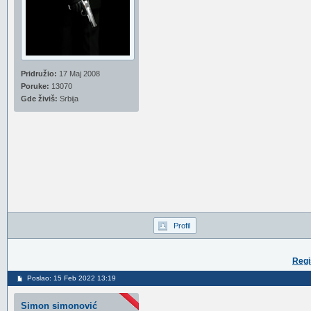
Pridružio:
17 Maj 2008
Poruke:
13070
Gde živiš:
Srbija
Profil
Regi
Poslao: 15 Feb 2022 13:19
Simon simonović