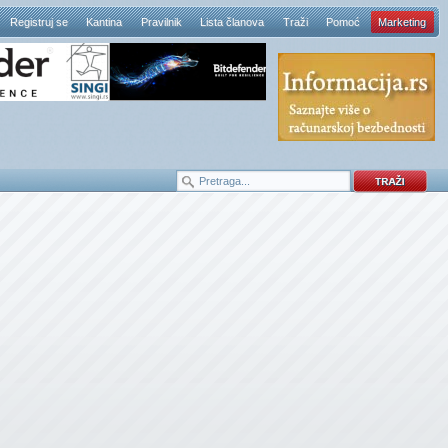
Registruj se
Kantina
Pravilnik
Lista članova
Traži
Pomoć
Marketing