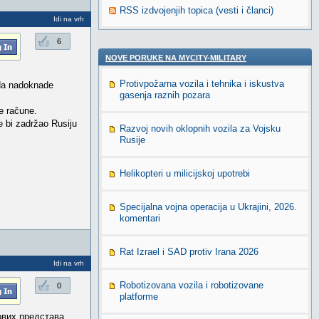
RSS izdvojenjih topica (vesti i članci)
Idi na vrh
6
NOVE PORUKE NA MYCITY-MILITARY
Protivpožarna vozila i tehnika i iskustva
 da nadoknade
gasenja raznih pozara
e račune.
ne bi zadržao Rusiju
Razvoj novih oklopnih vozila za Vojsku
Rusije
Helikopteri u milicijskoj upotrebi
Specijalna vojna operacija u Ukrajini, 2026.
komentari
Rat Izrael i SAD protiv Irana 2026
Idi na vrh
Robotizovana vozila i robotizovane
0
platforme
ових представа