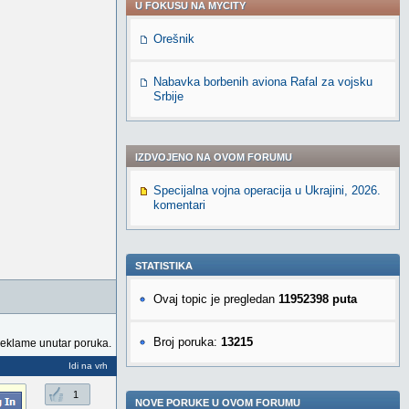
U FOKUSU NA MYCITY
Orešnik
Nabavka borbenih aviona Rafal za vojsku
Srbije
IZDVOJENO NA OVOM FORUMU
Specijalna vojna operacija u Ukrajini, 2026.
komentari
STATISTIKA
Ovaj topic je pregledan
11952398 puta
Broj poruka:
13215
reklame unutar poruka.
Idi na vrh
1
NOVE PORUKE U OVOM FORUMU