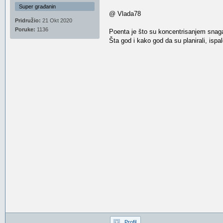
Super građanin
@ Vlada78
Pridružio:
21 Okt 2020
Poruke:
1136
Poenta je što su koncentrisanjem snaga n
Šta god i kako god da su planirali, ispa
Profil