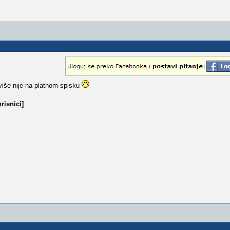
iše nije na platnom spisku
risnici]