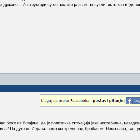
из државе... Инструктори су се, колико ја знам, повукли, исто као и (дел
но беже из Украјине, да је политичка ситуација јако нестабилна, незадо
ајина? Па дугове. И даље нема контролу над Донбасом. Нема пара, гас, у