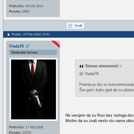
Pridružio:
09 Okt 2014
Poruke:
2840
Profil
Poslao: 15 Feb 2022 13:41
Vlada78
Moderator foruma
Simon simonović ::
@ Vlada78
Poenta je što su koncentrisanjem
Šta god i kako god da su planira
Ne verujem da su Rusi bez razloga doveli
Mislim da su znali nesto sto nama obic
Pridružio:
17 Maj 2008
Poruke:
13070