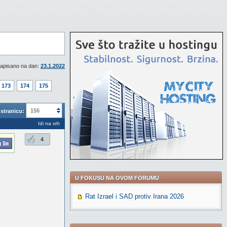
apisano na dan:
23.1.2022
173
174
175
156
stranicu:
Idi na vrh
4
U FOKUSU NA OVOM FORUMU
Rat Izrael i SAD protiv Irana 2026