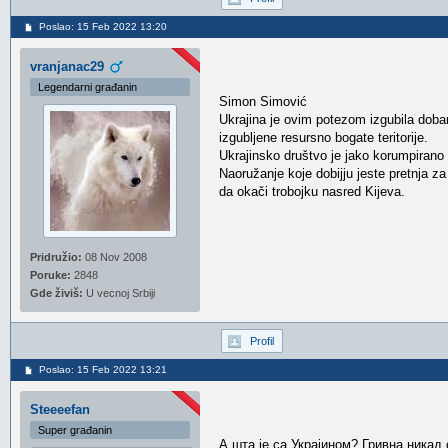
Poslao: 15 Feb 2022 13:20
vranjanac29
Legendarni građanin
Simon Simović
Ukrajina je ovim potezom izgubila doba
izgubljene resursno bogate teritorije.
Ukrajinsko društvo je jako korumpirano
Naoružanje koje dobijju jeste pretnja za
da okači trobojku nasred Kijeva.
Pridružio:
08 Nov 2008
Poruke:
2848
Gde živiš:
U vecnoj Srbiji
Profil
Poslao: 15 Feb 2022 13:21
Steeeefan
Super građanin
А шта је са Украјином? Гривна никад