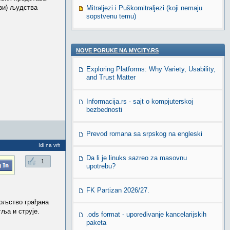
ови) људства
Mitraljezi i Puškomitraljezi (koji nemaju
sopstvenu temu)
NOVE PORUKE NA MYCITY.RS
Exploring Platforms: Why Variety, Usability,
and Trust Matter
Informacija.rs - sajt o kompjuterskoj
bezbednosti
Prevod romana sa srpskog na engleski
Idi na vrh
Da li je linuks sazreo za masovnu
1
upotrebu?
FK Partizan 2026/27.
вољство грађана
гља и струје.
.ods format - upoređivanje kancelarijskih
paketa