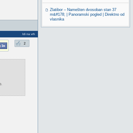
Zlatibor – Namešten dvosoban stan 37
m&#178; | Panoramski pogled | Direktno od
vlasnika
Idi na vrh
2
o.