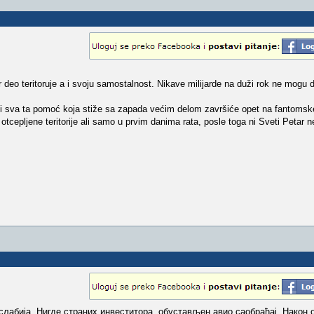
r deo teritoruje a i svoju samostalnost. Nikave milijarde na duži rok ne mogu
 i sva ta pomoć koja stiže sa zapada većim delom završiće opet na fantomsk
 otcepljene teritorije ali samo u prvim danima rata, posle toga ni Sveti Petar 
 слабија. Нигде страних инвеститора, обустављен авио саобраћај. Након 