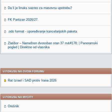
Da li je linuks sazreo za masovnu upotrebu?
FK Partizan 2026/27.
.ods format - upoređivanje kancelarijskih paketa
Zlatibor – Namešten dvosoban stan 37 m&#178; | Panoramski
pogled | Direktno od vlasnika
U FOKUSU NA OVOM FORUMU
Rat Izrael i SAD protiv Irana 2026
U FOKUSU NA MYCITY
Orešnik