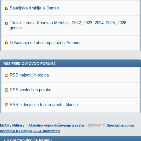
Saudijska Arabija & Jemen
"Nova" istorija Kosova i Metohije, 2022, 2023, 2024, 2025, 2026.
godina
Dešavanja u Latinskoj i Južnoj Americi
RSS FEED-OVI OVOG FORUMA
RSS najnovijih topica
RSS poslednjih poruka
RSS izdvojenjih topica (vesti i članci)
»
» Izdvojeno:
MyCity Military
Aktuelna vojna dešavanja u svetu
Specijalna vojna
operacija u Ukrajini, 2024. komentari
Ko je trenutno na forumu