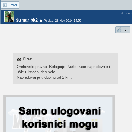
Profil
Idi na vr
šumar bk2
Poslao: 23 Nov 2024 14:56
7
Citat:
Orehovski pravac. Belogorje. Naše trupe napredovale i
ušle u istočni deo sela.
Napredovanje u dubinu od 2 km.