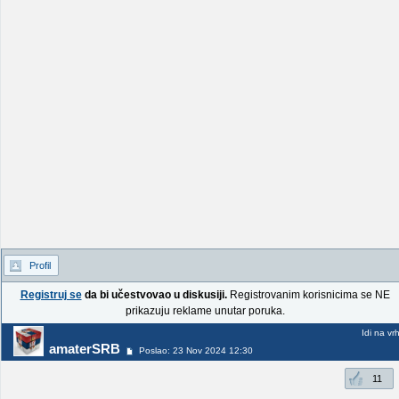
Profil
Registruj se
da bi učestvovao u diskusiji.
Registrovanim korisnicima se NE
prikazuju reklame unutar poruka.
Idi na vr
amaterSRB
Poslao: 23 Nov 2024 12:30
11