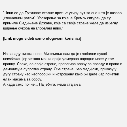
"Чини се да Путинове сталне претње утиру пут за оно што је назвао
„глобалним ратом“. Упозорење за које је Кремљ сигуран да су
примиле Сједињене Државе, које са своје стране желе да избегну
ширење сукоба на глобални ниво."
[Link mogu videti samo ulogovani korisnici]
На западу ништа ново. Мишљења сам да је глобални сукоб
неизбежан јер читава машинерија усмерава народне масе у том
правцу. Свако, са своје стране, пропагира борбу за правду и право и
демонизује супротну страну. Обе стране, бар медијски, приказују
дугу страну као неспособни и истрошену како би дале бар почетни
елан масама за борбу.
А када секс почне... Па јебига, нема стајања.