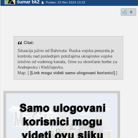
šumar bk2
Poslao: 23 Nov 2024 13:22
6
Citat:
Situacija južno od Bahmuta: Ruska vojska preuzela je
kontrolu nad poslednjim položajima ukrajinske vojske
istočno od vodenog kanala, čime su okončane borbe za
Andrejevku i Kleščejevku.
Map: [
[Link mogu videti samo ulogovani korisnici]
]