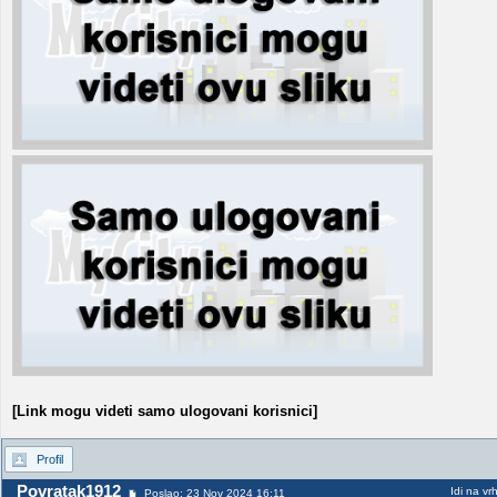
[Link mogu videti samo ulogovani korisnici]
Profil
Povratak1912
Idi na vr
Poslao: 23 Nov 2024 16:11