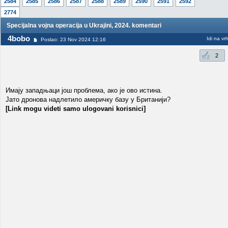
2584
2585
2586
2587
2588
2589
2590
2591
2592
2774
Specijalna vojna operacija u Ukrajini, 2024. komentari
4bobo
Idi na vr
Poslao: 23 Nov 2024 12:16
2
Имају западњаци још проблема, ако је ово истина.
Јато дронова надлетило америчку базу у Британији?
[Link mogu videti samo ulogovani korisnici]