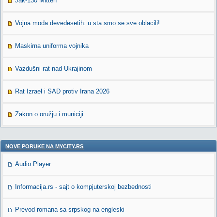
Jak-130 Mitten
Vojna moda devedesetih: u sta smo se sve oblacili!
Maskirna uniforma vojnika
Vazdušni rat nad Ukrajinom
Rat Izrael i SAD protiv Irana 2026
Zakon o oružju i municiji
NOVE PORUKE NA MYCITY.RS
Audio Player
Informacija.rs - sajt o kompjuterskoj bezbednosti
Prevod romana sa srpskog na engleski