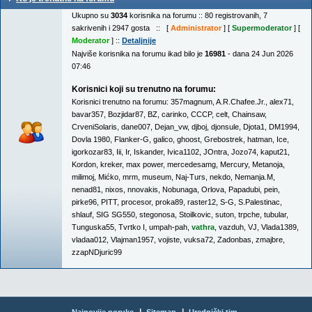
Ukupno su
3034
korisnika na forumu :: 80 registrovanih, 7
sakrivenih i 2947 gosta :: [
Administrator
] [
Supermoderator
] [
Moderator
] ::
Detaljnije
Najviše korisnika na forumu ikad bilo je
16981
- dana 24 Jun 2026
07:46
Korisnici koji su trenutno na forumu:
Korisnici trenutno na forumu:
357magnum
,
A.R.Chafee.Jr.
,
alex71
,
bavar357
,
Bozjidar87
,
BZ
,
carinko
,
CCCP
,
celt
,
Chainsaw
,
CrveniSolaris
,
dane007
,
Dejan_vw
,
djboj
,
djonsule
,
Djota1
,
DM1994
,
Dovla 1980
,
Flanker-G
,
galico
,
ghoost
,
Grebostrek
,
hatman
,
Ice
,
igorkozar83
,
Iii
,
Ir
,
Iskander
,
Ivica1102
,
JOntra
,
Jozo74
,
kaput21
,
Kordon
,
kreker
,
max power
,
mercedesamg
,
Mercury
,
Metanoja
,
milimoj
,
Mićko
,
mrm
,
museum
,
Naj-Turs
,
nekdo
,
Nemanja.M
,
nenad81
,
nixos
,
nnovakis
,
Nobunaga
,
Orlova
,
Papadubi
,
pein
,
pirke96
,
PITT
,
procesor
,
proka89
,
raster12
,
S-G
,
S.Palestinac
,
shlauf
,
SIG SG550
,
stegonosa
,
Stoilkovic
,
suton
,
trpche
,
tubular
,
Tunguska55
,
Tvrtko I
,
umpah-pah
,
vathra
,
vazduh
,
VJ
,
Vlada1389
,
vladaa012
,
Vlajman1957
,
vojiste
,
vuksa72
,
Zadonbas
,
zmajbre
,
zzapNDjuric99