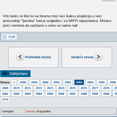
Vrlo tesko ce bilo ko sa foruma moci reci ikakvu projekciju u vezi
proizvodnje "ljesnika" kad je ocigledno i za NAFO nepoznanica .Morace
proci vremena da sazbamo o cemu se naime radi .
Profil
Prethodna strana
Sledeća strana
Zaključano
Strana:
1
2558
2559
2560
2561
2562
2563
2564
2565
2566
2569
2570
2571
2572
2573
2574
2575
2576
2577
2578
2
2581
2582
2583
2584
2585
2586
2587
2588
2589
2590
2
Idi na v
2774
Georgius
Razlog:
Kraj godine.