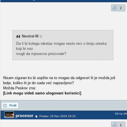
2
Neutral-M ::
Da li bi kolega raketas mogao nesto reci o broju oreska
koji bi rusi
mogli da mjesecno proizvode?
Nisam siguran ko bi uopšte na to mogao da odgovori ili je možda još
bolje, koliko ih je do sada već napravljeno?
Možda Peskov zna:
[Link mogu videti samo ulogovani korisnici]
Profil
Idi na vr
procesor
Poslao: 23 Nov 2024 16:22
1