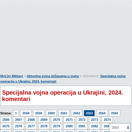
»
» Izdvojeno:
MyCity Military
Aktuelna vojna dešavanja u svetu
Specijalna vojna
operacija u Ukrajini, 2024. komentari
Specijalna vojna operacija u Ukrajini, 2024.
komentari
Strana:
1
2558
2559
2560
2561
2562
2563
2564
2565
2566
2567
2568
2569
2570
2571
2572
2573
2574
2575
2576
2577
2578
2579
2580
2581
2582
2583
2563