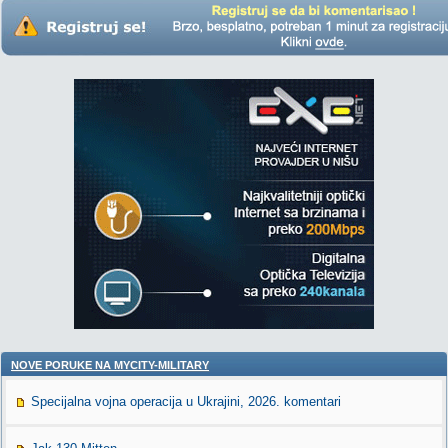
NOVE PORUKE NA MYCITY-MILITARY
Specijalna vojna operacija u Ukrajini, 2026. komentari