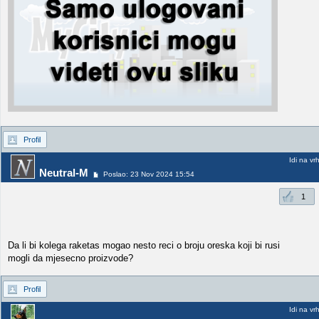
Profil
Idi na vr
Neutral-M
Poslao: 23 Nov 2024 15:54
1
Da li bi kolega raketas mogao nesto reci o broju oreska koji bi rusi
mogli da mjesecno proizvode?
Profil
Idi na vr