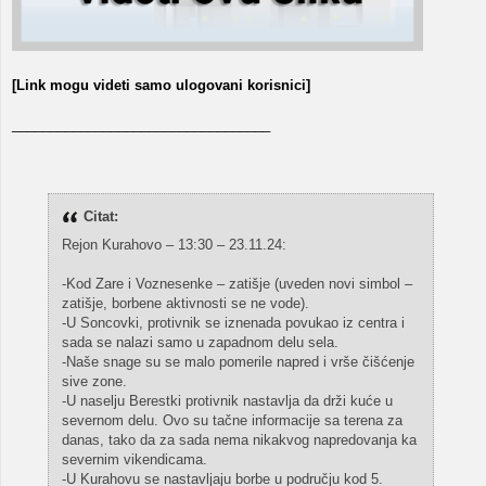
[Link mogu videti samo ulogovani korisnici]
__________________________________
Citat:
Rejon Kurahovo – 13:30 – 23.11.24:
-Kod Zare i Voznesenke – zatišje (uveden novi simbol –
zatišje, borbene aktivnosti se ne vode).
-U Soncovki, protivnik se iznenada povukao iz centra i
sada se nalazi samo u zapadnom delu sela.
-Naše snage su se malo pomerile napred i vrše čišćenje
sive zone.
-U naselju Berestki protivnik nastavlja da drži kuće u
severnom delu. Ovo su tačne informacije sa terena za
danas, tako da za sada nema nikakvog napredovanja ka
severnim vikendicama.
-U Kurahovu se nastavljaju borbe u području kod 5.