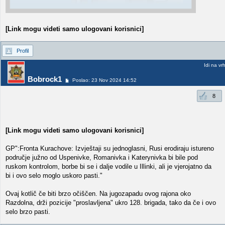
[Link mogu videti samo ulogovani korisnici]
Profil
Idi na vr
Bobrock1
Poslao: 23 Nov 2024 14:52
8
[Link mogu videti samo ulogovani korisnici]
GP":Fronta Kurachove: Izvještaji su jednoglasni, Rusi erodiraju istureno
područje južno od Uspenivke, Romanivka i Katerynivka bi bile pod
ruskom kontrolom, borbe bi se i dalje vodile u Illinki, ali je vjerojatno da
bi i ovo selo moglo uskoro pasti."
Ovaj kotlič če biti brzo očiščen. Na jugozapadu ovog rajona oko
Razdolna, drži pozicije "proslavljena" ukro 128. brigada, tako da če i ovo
selo brzo pasti.