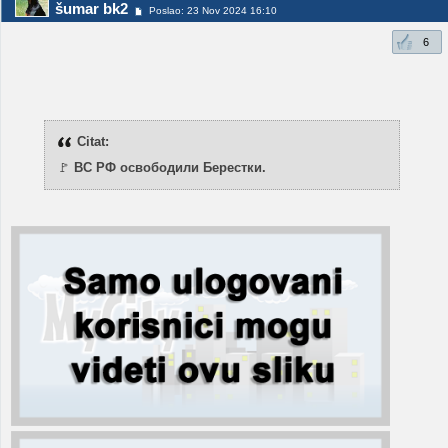
šumar bk2
Poslao: 23 Nov 2024 16:10
6
Citat:
🚩
ВС РФ освободили Берестки.