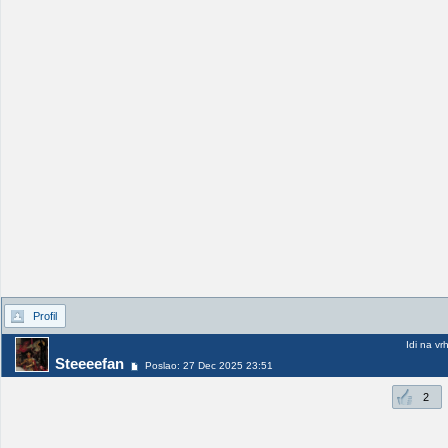
Profil
Idi na vr
Steeeefan
Poslao: 27 Dec 2025 23:51
2