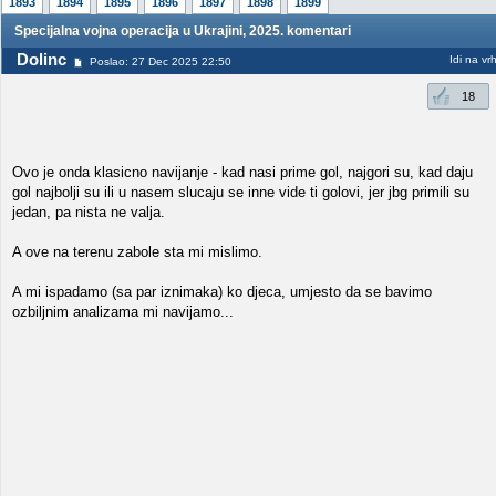
1893
1894
1895
1896
1897
1898
1899
Specijalna vojna operacija u Ukrajini, 2025. komentari
Dolinc
Idi na vr
Poslao: 27 Dec 2025 22:50
18
Ovo je onda klasicno navijanje - kad nasi prime gol, najgori su, kad daju
gol najbolji su ili u nasem slucaju se inne vide ti golovi, jer jbg primili su
jedan, pa nista ne valja.
A ove na terenu zabole sta mi mislimo.
A mi ispadamo (sa par iznimaka) ko djeca, umjesto da se bavimo
ozbiljnim analizama mi navijamo...