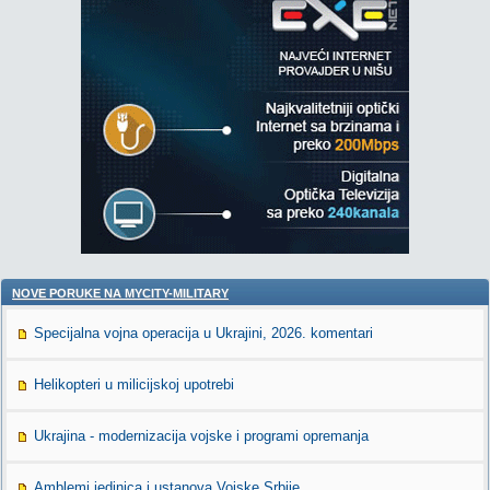
NOVE PORUKE NA MYCITY-MILITARY
Specijalna vojna operacija u Ukrajini, 2026. komentari
Helikopteri u milicijskoj upotrebi
Ukrajina - modernizacija vojske i programi opremanja
Amblemi jedinica i ustanova Vojske Srbije