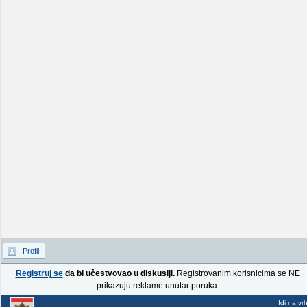
Profil
Registruj se
da bi učestvovao u diskusiji.
Registrovanim korisnicima se NE
prikazuju reklame unutar poruka.
Idi na vr