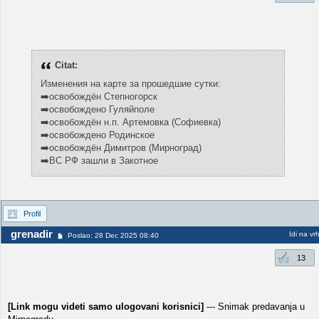
Citat:
Изменения на карте за прошедшие сутки:
➡️освобождён Степногорск
➡️освобождено Гуляйполе
➡️освобождён н.п. Артемовка (Софиевка)
➡️освобождено Родинское
➡️освобождён Димитров (Мирноград)
➡️ВС РФ зашли в Закотное
Profil
grenadir
Idi na vr
Poslao: 28 Dec 2025 08:40
13
[Link mogu videti samo ulogovani korisnici]
--- Snimak predavanja u