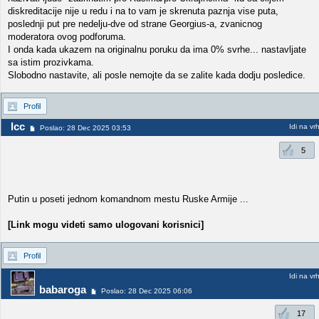
diskreditacije nije u redu i na to vam je skrenuta paznja vise puta,
poslednji put pre nedelju-dve od strane Georgius-a, zvanicnog
moderatora ovog podforuma.
I onda kada ukazem na originalnu poruku da ima 0% svrhe... nastavljate
sa istim prozivkama.
Slobodno nastavite, ali posle nemojte da se zalite kada dodju posledice.
Profil
lcc
Idi na vr
Poslao: 28 Dec 2025 03:53
5
Putin u poseti jednom komandnom mestu Ruske Armije ...
[Link mogu videti samo ulogovani korisnici]
Profil
Idi na vr
babaroga
Poslao: 28 Dec 2025 06:06
17