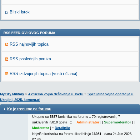
Bliski istok
RSS FEED-OVI OVOG FORUMA
RSS najnovijih topica
RSS poslednjih poruka
RSS izdvojenjih topica (vesti i članci)
»
»
MyCity Military
Aktuelna vojna dešavanja u svetu
Specijalna vojna operacija u
Ukrajini, 2025. komentari
Ko je trenutno na forumu
Ukupno su
5887
korisnika na forumu :: 70 registrovanih, 7
sakrivenih i 5810 gosta :: [
Administrator
] [
Supermoderator
] [
Moderator
] ::
Detaljnije
Najviše korisnika na forumu ikad bilo je
16981
- dana 24 Jun 2026
07:46