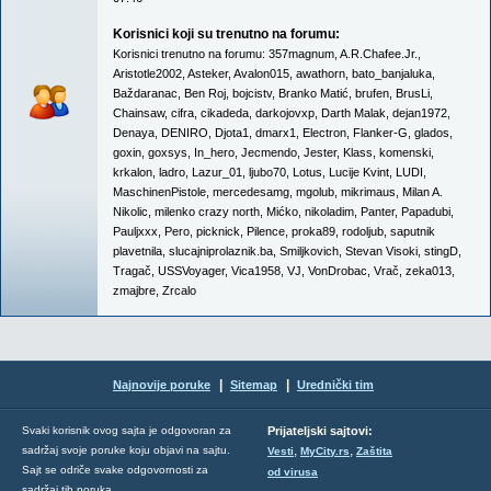
Korisnici koji su trenutno na forumu:
Korisnici trenutno na forumu:
357magnum
,
A.R.Chafee.Jr.
,
Aristotle2002
,
Asteker
,
Avalon015
,
awathorn
,
bato_banjaluka
,
Baždaranac
,
Ben Roj
,
bojcistv
,
Branko Matić
,
brufen
,
BrusLi
,
Chainsaw
,
cifra
,
cikadeda
,
darkojovxp
,
Darth Malak
,
dejan1972
,
Denaya
,
DENIRO
,
Djota1
,
dmarx1
,
Electron
,
Flanker-G
,
glados
,
goxin
,
goxsys
,
In_hero
,
Jecmendo
,
Jester
,
Klass
,
komenski
,
krkalon
,
ladro
,
Lazur_01
,
ljubo70
,
Lotus
,
Lucije Kvint
,
LUDI
,
MaschinenPistole
,
mercedesamg
,
mgolub
,
mikrimaus
,
Milan A.
Nikolic
,
milenko crazy north
,
Mićko
,
nikoladim
,
Panter
,
Papadubi
,
Pauljxxx
,
Pero
,
picknick
,
Pilence
,
proka89
,
rodoljub
,
saputnik
plavetnila
,
slucajniprolaznik.ba
,
Smiljkovich
,
Stevan Visoki
,
stingD
,
Tragač
,
USSVoyager
,
Vica1958
,
VJ
,
VonDrobac
,
Vrač
,
zeka013
,
zmajbre
,
Zrcalo
|
|
Najnovije poruke
Sitemap
Urednički tim
Svaki korisnik ovog sajta je odgovoran za
Prijateljski sajtovi:
,
,
sadržaj svoje poruke koju objavi na sajtu.
Vesti
MyCity.rs
Zaštita
Sajt se odriče svake odgovornosti za
od virusa
sadržaj tih poruka.