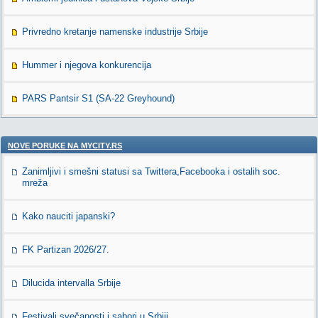
Privredno kretanje namenske industrije Srbije
Hummer i njegova konkurencija
PARS Pantsir S1 (SA-22 Greyhound)
NOVE PORUKE NA MYCITY.RS
Zanimljivi i smešni statusi sa Twittera,Facebooka i ostalih soc.
mreža
Kako nauciti japanski?
FK Partizan 2026/27.
Dilucida intervalla Srbije
Festivali,svečanosti i sabori u Srbiji