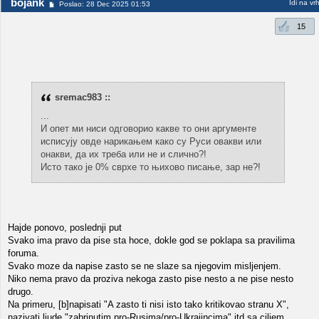
bojank
Idi na vr
Poslao: 28 Dec 2025 01:53
15
sremac983 ::
...
И опет ми ниси одговорио какве то они аргументе
исписују овде нарикањем како су Руси овакви или
онакви, да их треба или не и слично?!
Исто тако је 0% сврхе то њихово писање, зар не?!
Hajde ponovo, poslednji put
Svako ima pravo da pise sta hoce, dokle god se poklapa sa pravilima
foruma.
Svako moze da napise zasto se ne slaze sa njegovim misljenjem.
Niko nema pravo da proziva nekoga zasto pise nesto a ne pise nesto
drugo.
Na primeru, [b]napisati "A zasto ti nisi isto tako kritikovao stranu X",
nazivati ljude "zabrinutim pro-Rusima/pro-Ukrajincima" itd sa ciljem