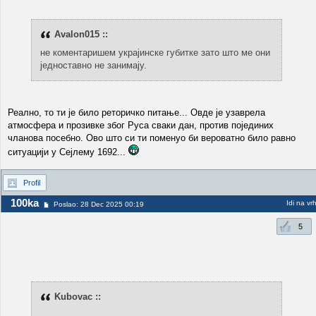
Avalon015 ::
не коментаришем украјинске губитке зато што ме они
једноставно не занимају.
Реално, то ти је било реторичко питање... Овде је узаврела
атмосфера и прозивке због Руса сваки дан, против појединих
чланова посебно. Ово што си ти поменуо би вероватно било равно
ситуацији у Сејлему 1692...
Profil
100ka
Idi na vr
Poslao: 28 Dec 2025 00:19
5
Kubovac ::