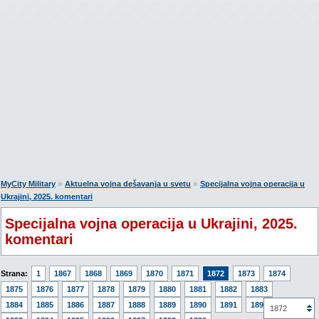
»
»
MyCity Military
Aktuelna vojna dešavanja u svetu
Specijalna vojna operacija u
Ukrajini, 2025. komentari
Specijalna vojna operacija u Ukrajini, 2025.
komentari
Strana:
1
1867
1868
1869
1870
1871
1872
1873
1874
1875
1876
1877
1878
1879
1880
1881
1882
1883
1884
1885
1886
1887
1888
1889
1890
1891
1892
1872