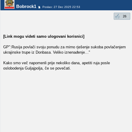
Bobrock1
Poslao: 27 Dec 2025 22:53
26
[Link mogu videti samo ulogovani korisnici]
GP":Rusija povlači svoju ponudu za mirno rješenje sukoba povlačenjem
ukrajinske trupe iz Donbasa. Veliko iznenađenje…"
Kako smo več napomenli prije nekoliko dana, apetiti ruja posle
oslobodenja Guljajpolja, če se povečati.