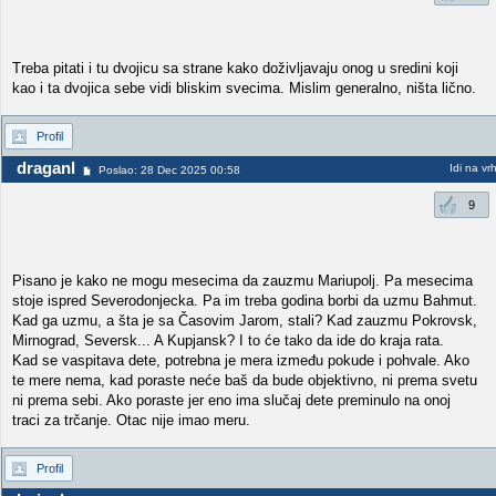
Treba pitati i tu dvojicu sa strane kako doživljavaju onog u sredini koji
kao i ta dvojica sebe vidi bliskim svecima. Mislim generalno, ništa lično.
Profil
draganl
Idi na vr
Poslao: 28 Dec 2025 00:58
9
Pisano je kako ne mogu mesecima da zauzmu Mariupolj. Pa mesecima
stoje ispred Severodonjecka. Pa im treba godina borbi da uzmu Bahmut.
Kad ga uzmu, a šta je sa Časovim Jarom, stali? Kad zauzmu Pokrovsk,
Mirnograd, Seversk... A Kupjansk? I to će tako da ide do kraja rata.
Kad se vaspitava dete, potrebna je mera između pokude i pohvale. Ako
te mere nema, kad poraste neće baš da bude objektivno, ni prema svetu
ni prema sebi. Ako poraste jer eno ima slučaj dete preminulo na onoj
traci za trčanje. Otac nije imao meru.
Profil