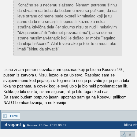
Konačno se u nečemu slažemo. Nemam potrebnu širinu
da shvatim da treba da budem u rovu sa puškom, da sa
leve strane od mene bude okoreli kriminalac koji je tu
samo da bi mu smanjili ili oprostili kaznu za neka
strašna krivična dela (jer sigurno nisu to nudili nekakvim
"džeparošima" ili "internet prevarantima"), a sa desne
strane musliman-fanatik koji je došao jer može "legalno
da ubija hrišćane". Alal ti vera ako je tebi to u redu i ako
imaš "širinu da shvatiš".
Licno znam primer i coveka sam upoznao koji je bio na Kosovu '99.,
pusten iz zatvora u Nisu, lezao je za ubistvo. Raspitao sam se
svojevremeno kod prijatelja iz tog mesta i on je potvrdio jer je prica bila
lokalno poznata, a covek kog je ovaj ubio je bio neki problematican lik.
Koliko je bilo cesto, nisam siguran, ali je bilo toga i kod nas.
Da samo budem potpuno jasan, upoznao sam ga na Kosovu, prilikom
NATO bombardovanja, a ne kasnije.
Profil
draganl
Idi na vr
Poslao: 28 Dec 2025 00:32
5