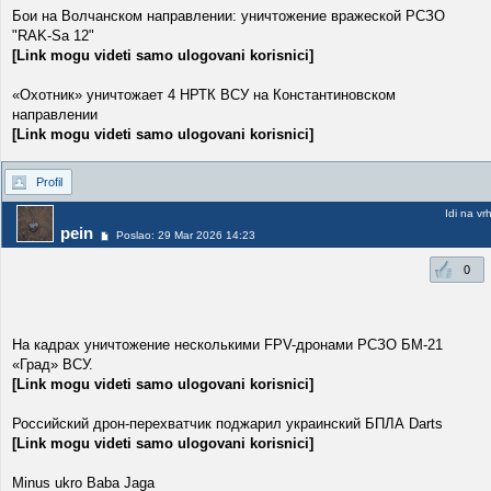
Бои на Волчанском направлении: уничтожение вражеской РСЗО
"RAK-Sa 12"
[Link mogu videti samo ulogovani korisnici]
«Охотник» уничтожает 4 НРТК ВСУ на Константиновском
направлении
[Link mogu videti samo ulogovani korisnici]
Profil
Idi na vr
pein
Poslao: 29 Mar 2026 14:23
0
На кадрах уничтожение несколькими FPV-дронами РСЗО БМ-21
«Град» ВСУ.
[Link mogu videti samo ulogovani korisnici]
Российский дрон-перехватчик поджарил украинский БПЛА Darts
[Link mogu videti samo ulogovani korisnici]
Minus ukro Baba Jaga