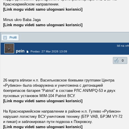
Красноармейском направлении.
[Link mogu videti samo ulogovani korisnici]
Minus ukro Baba Jaga
[Link mogu videti samo ulogovani korisnici]
Profil
Idi na vr
pein
Poslao: 27 Mar 2026 13:09
0
26 марта вблизи н.п. Васильковское боевыми группами Центра
«Рубикон» была обнаружена и уничтожена с детонацией
боеприпасов батарея “Patriot” в составе РЛС AN/MPQ-53 и двух
пусковых установок MIM-104 Patriot ВСУ.
[Link mogu videti samo ulogovani korisnici]
На Красноармейском направлении в районе н.п. Гулево «Рубикон»
нарушил логистику ВСУ уничтожив технику (БТР VAB, БРЭМ VY-72
и пикап) и заблокировал пути подвоза к Покровску.
[Link mogu videti samo ulogovani korisnici]