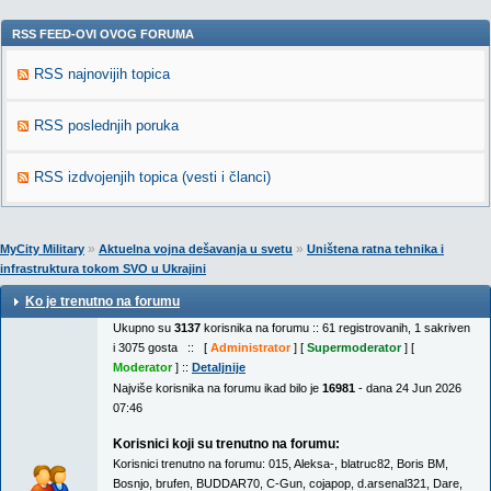
RSS FEED-OVI OVOG FORUMA
RSS najnovijih topica
RSS poslednjih poruka
RSS izdvojenjih topica (vesti i članci)
»
»
MyCity Military
Aktuelna vojna dešavanja u svetu
Uništena ratna tehnika i
infrastruktura tokom SVO u Ukrajini
Ko je trenutno na forumu
Ukupno su
3137
korisnika na forumu :: 61 registrovanih, 1 sakriven
i 3075 gosta :: [
Administrator
] [
Supermoderator
] [
Moderator
] ::
Detaljnije
Najviše korisnika na forumu ikad bilo je
16981
- dana 24 Jun 2026
07:46
Korisnici koji su trenutno na forumu:
Korisnici trenutno na forumu:
015
,
Aleksa-
,
blatruc82
,
Boris BM
,
Bosnjo
,
brufen
,
BUDDAR70
,
C-Gun
,
cojapop
,
d.arsenal321
,
Dare
,