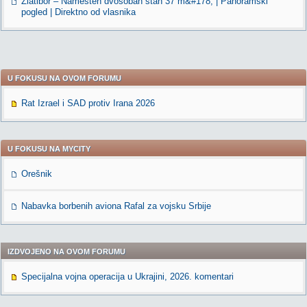
Zlatibor – Namešten dvosoban stan 37 m&#178; | Panoramski
pogled | Direktno od vlasnika
U FOKUSU NA OVOM FORUMU
Rat Izrael i SAD protiv Irana 2026
U FOKUSU NA MYCITY
Orešnik
Nabavka borbenih aviona Rafal za vojsku Srbije
IZDVOJENO NA OVOM FORUMU
Specijalna vojna operacija u Ukrajini, 2026. komentari