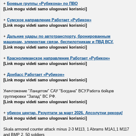
+
Боевые группы «Рубикона» по ПВО
[Link mogu videti samo ulogovani korisnici]
+
Сумское направление Работает «Рубикон»
[Link mogu videti samo ulogovani korisnici]
+
Дальние удары по автотранспорту, бронированным
машинам, элементам связи, беспилотникам и ПВД ВСУ.
[Link mogu videti samo ulogovani korisnici]
+
Краснолиманское направление Работает «Рубикон»
[Link mogu videti samo ulogovani korisnici]
+
Донбасс Работает «Рубикон»
[Link mogu videti samo ulogovani korisnici]
Уничтожение "Ланцетом" САУ "Богдана" ВСУ.Работа бойцов
группировки "Запад" ВС РФ.
[Link mogu videti samo ulogovani korisnici]
+
убикон центар. Резултати за март 2026. Апсолутни рекорд!
[Link mogu videti samo ulogovani korisnici]
Skala armored counter attack minus 2-3 M113, 1 Abrams M1A1,1 M117
and BMP 2, 50 soldiers