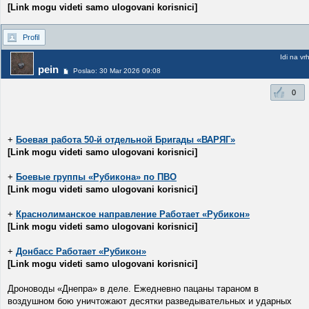
[Link mogu videti samo ulogovani korisnici]
Profil
Idi na vr
pein
Poslao: 30 Mar 2026 09:08
0
+
Боевая работа 50-й отдельной Бригады «ВАРЯГ»
[Link mogu videti samo ulogovani korisnici]
+
Боевые группы «Рубикона» по ПВО
[Link mogu videti samo ulogovani korisnici]
+
Краснолиманское направление Работает «Рубикон»
[Link mogu videti samo ulogovani korisnici]
+
Донбасс Работает «Рубикон»
[Link mogu videti samo ulogovani korisnici]
Дроноводы «Днепра» в деле. Ежедневно пацаны тараном в
воздушном бою уничтожают десятки разведывательных и ударных