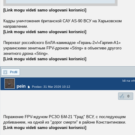
[Link mogu videti samo ulogovani korisnici]
Кадры уничтожения британской САУ AS-90 ВСУ на Харьковском
направлении.
[Link mogu videti samo ulogovani korisnici]
Перехват российского БпЛА-камикадзе «Герань-2»/«Гарпия-А1»
украинскими зенитным FPV-дроном «Sting» в объективе другого
зенитного дрона «Sting».
[Link mogu videti samo ulogovani korisnici]
Profil
Idi na vr
pein
Poslao: 31 Mar 2026 10:12
0
Поражение FPV-ждуном РСЗО БМ-21 "Град" ВСУ, с последующем
добиванием, на одной из "дорог смерти" в районе Константиновки.
[Link mogu videti samo ulogovani korisnici]