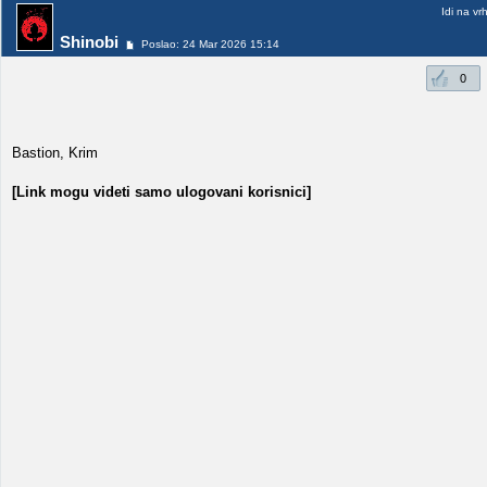
Idi na vr
Shinobi
Poslao: 24 Mar 2026 15:14
0
Bastion, Krim
[Link mogu videti samo ulogovani korisnici]