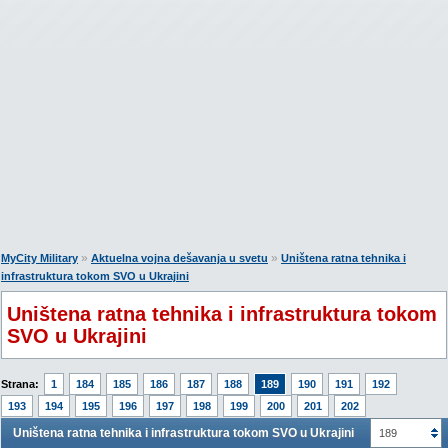
»
»
MyCity Military
Aktuelna vojna dešavanja u svetu
Uništena ratna tehnika i
infrastruktura tokom SVO u Ukrajini
Uništena ratna tehnika i infrastruktura tokom
SVO u Ukrajini
Strana:
1
184
185
186
187
188
189
190
191
192
193
194
195
196
197
198
199
200
201
202
Uništena ratna tehnika i infrastruktura tokom SVO u Ukrajini
189