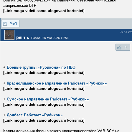
Бои на Великобурлукском направлении: Северяне уничтожают
американский БТР
[Link mogu videti samo ulogovani korisnici]
Profil
Idi na vr
pein
Poslao: 26 Mar 2026 12:58
0
+
Боевые группы «Рубикона» по ПВО
[Link mogu videti samo ulogovani korisnici]
+
Краснолиманское направление Работает «Рубикон»
[Link mogu videti samo ulogovani korisnici]
+
Сумское направление Работает «Рубикон»
[Link mogu videti samo ulogovani korisnici]
+
Донбасс Работает «Рубикон»
[Link mogu videti samo ulogovani korisnici]
Кадры добивания французского бронетранспортёра VAB ВСУ на