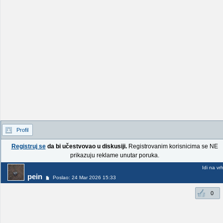
Profil
Registruj se
da bi učestvovao u diskusiji.
Registrovanim korisnicima se NE
prikazuju reklame unutar poruka.
Idi na vr
pein
Poslao: 24 Mar 2026 15:33
0