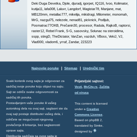
Deki Duga Devetka
,
Djole
,
djuradj
,
igorpet
,
IQ116
,
Ivoo
,
Kolimator
,
kutija11
,
lafa008
,
Laluvr
,
Langdorf
,
Magistar78
,
Manjane
,
mat
,
MB120mm
,
metallac777
,
mikelija
,
mikidragi
,
Milometer
,
monomah
,
MrG
,
nazgul75
,
nelezele
,
nenad81
,
picknick
,
Podljub
,
Posmatrac77OKB
,
Prečanin30
,
procesor
,
Radula
,
RajkoB
,
raptorsi
,
raster12
,
Rebel Frank
,
S-G
,
sasovsky
,
Solunac na steroidima
,
sspp
,
stingD
,
TheDictator
,
VanZan
,
vazduh
,
VBoss
,
VekiJ
,
VJ
,
Vlad000
,
vladom6
,
yrraf
,
Zandar
,
223223
|
|
Najnovije poruke
Sitemap
Urednički tim
Svaki korisnik ovog sajta je odgovoran za
Prijateljski sajtovi:
,
,
sadržaj svoje poruke koju objavi na sajtu.
Vesti
MyCity.rs
Zaštita
Sajt se odriče svake odgovornosti za
od virusa
sadržaj tih poruka.
Postavljanjem vaše poruke ili vašeg
This content is licensed
autorskog dela na ovaj sajt, saglasni ste da
under a
Creative
ovaj sajt postaje distributer vašeg dela, i
Commons License
.
odričete se mogućnosti njegovog
Based on phpBB 2,
povlačenja ili brisanja, bez saglasnosti
translated by Simke,
uprave sajta.
designed by
Distribucija sadržaja sa ovog sajta je