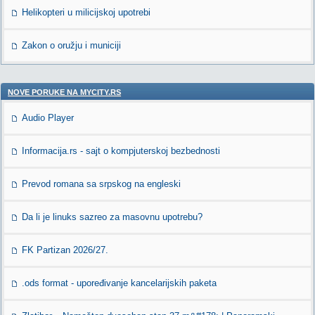
Helikopteri u milicijskoj upotrebi
Zakon o oružju i municiji
NOVE PORUKE NA MYCITY.RS
Audio Player
Informacija.rs - sajt o kompjuterskoj bezbednosti
Prevod romana sa srpskog na engleski
Da li je linuks sazreo za masovnu upotrebu?
FK Partizan 2026/27.
.ods format - upoređivanje kancelarijskih paketa