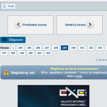
Profil
Prethodna strana
Sledeća strana
Odgovori
Strana:
1
184
185
186
187
188
189
190
191
192
193
197
198
199
200
201
202
Idi na v