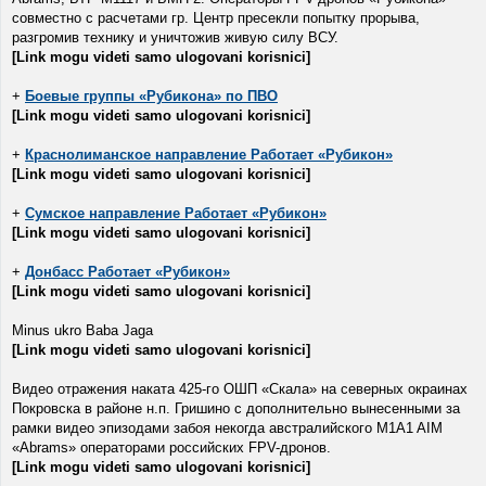
совместно с расчетами гр. Центр пресекли попытку прорыва,
разгромив технику и уничтожив живую силу ВСУ.
[Link mogu videti samo ulogovani korisnici]
+
Боевые группы «Рубикона» по ПВО
[Link mogu videti samo ulogovani korisnici]
+
Краснолиманское направление Работает «Рубикон»
[Link mogu videti samo ulogovani korisnici]
+
Сумское направление Работает «Рубикон»
[Link mogu videti samo ulogovani korisnici]
+
Донбасс Работает «Рубикон»
[Link mogu videti samo ulogovani korisnici]
Minus ukro Baba Jaga
[Link mogu videti samo ulogovani korisnici]
Видео отражения наката 425-го ОШП «Скала» на северных окраинах
Покровска в районе н.п. Гришино с дополнительно вынесенными за
рамки видео эпизодами забоя некогда австралийского M1A1 AIM
«Abrams» операторами российских FPV-дронов.
[Link mogu videti samo ulogovani korisnici]