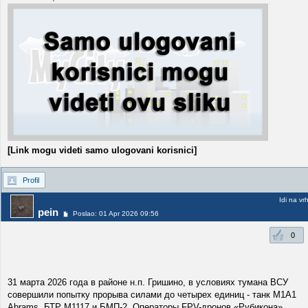
[Link mogu videti samo ulogovani korisnici]
Profil
Idi na vr
pein
Poslao: 01 Apr 2026 09:56
0
31 марта 2026 года в районе н.п. Гришино, в условиях тумана ВСУ
совершили попытку прорыва силами до четырех единиц - танк М1А1
Abrams, БТР М1117 и БМП-2. Операторы FPV-дронов «Рубикона»