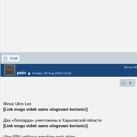
Profil
Idi na vr
pein
Poslao: 05 Avg 2024 13:43
0
Minus Ukro Leo
[Link mogu videti samo ulogovani korisnici]
Два «Леопарда» уничтожены в Харьковской области
[Link mogu videti samo ulogovani korisnici]
Ukro FPV uništava napušten ruski oklop