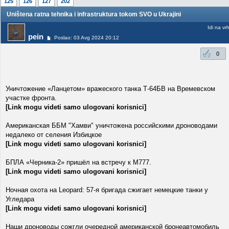
125
126
127
202
Uništena ratna tehnika i infrastruktura tokom SVO u Ukrajini
Idi na vr
pein
Poslao: 03 Avg 2024 20:12
0
Уничтожение «Ланцетом» вражеского танка Т-64БВ на Времевском
участке фронта.
[Link mogu videti samo ulogovani korisnici]
Американская ББМ "Хамви" уничтожена российскими дроноводами
недалеко от селения Избицкое
[Link mogu videti samo ulogovani korisnici]
БПЛА «Черника-2» пришёл на встречу к М777.
[Link mogu videti samo ulogovani korisnici]
Ночная охота на Leopard: 57-я бригада сжигает немецкие танки у
Угледара
[Link mogu videti samo ulogovani korisnici]
Наши дроноводы сожгли очередной американской бронеавтомобиль