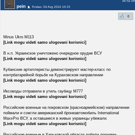
Idi na vr
pein
Poslao: 04 Avg 2024 10:15
0
Minus Ukro M113
[Link mogu videti samo ulogovani korisnici]
В н.п. Украинское уничтожено очередное орудие ВСУ
[Link mogu videti samo ulogovani korisnici]
Кубанские артиллеристы демонстрируют мастер-класс по
контрбатарейной борьбе на Кураховском направлении
[Link mogu videti samo ulogovani korisnici]
Иксоводы отправили в утиль гаубицу М777
[Link mogu videti samo ulogovani korisnici]
Российские военные на покровском (красноармейском) направлении
поймали и сожгли американский бронеавтомобиль International
MaxxPro ВСУ, а оставшиеся в живых украинцы убежали.
[Link mogu videti samo ulogovani korisnici]
Российские военные в Харьковской области добили дронами-