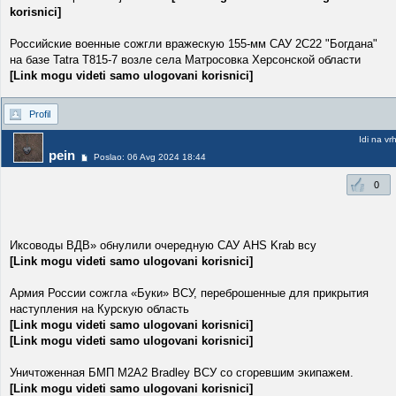
korisnici]
Российские военные сожгли вражескую 155-мм САУ 2С22 "Богдана"
на базе Tatra T815-7 возле села Матросовка Херсонской области
[Link mogu videti samo ulogovani korisnici]
Profil
Idi na vr
pein
Poslao: 06 Avg 2024 18:44
0
Иксоводы ВДВ» обнулили очередную САУ AHS Krab всу
[Link mogu videti samo ulogovani korisnici]
Армия России сожгла «Буки» ВСУ, переброшенные для прикрытия
наступления на Курскую область
[Link mogu videti samo ulogovani korisnici]
[Link mogu videti samo ulogovani korisnici]
Уничтоженная БМП М2А2 Bradley ВСУ со сгоревшим экипажем.
[Link mogu videti samo ulogovani korisnici]