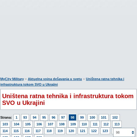
»
»
MyCity Military
Aktuelna vojna dešavanja u svetu
Uništena ratna tehnika i
infrastruktura tokom SVO u Ukrajini
Uništena ratna tehnika i infrastruktura tokom
SVO u Ukrajini
Strana:
1
93
94
95
96
97
98
99
100
101
102
103
104
105
106
107
108
109
110
111
112
113
114
115
116
117
118
119
120
121
122
123
124
98