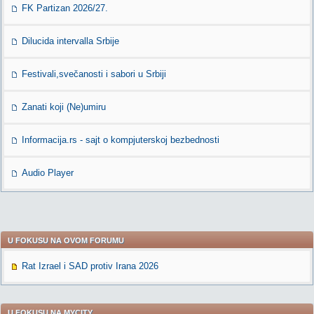
FK Partizan 2026/27.
Dilucida intervalla Srbije
Festivali,svečanosti i sabori u Srbiji
Zanati koji (Ne)umiru
Informacija.rs - sajt o kompjuterskoj bezbednosti
Audio Player
U FOKUSU NA OVOM FORUMU
Rat Izrael i SAD protiv Irana 2026
U FOKUSU NA MYCITY