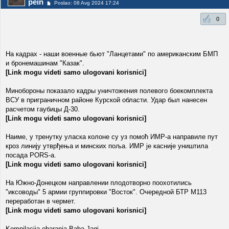
pein
Poslao: 08 Avg 2024 17:24
0
На кадрах - наши военные бьют "Ланцетами" по американским БМП
и бронемашинам "Казак".
[Link mogu videti samo ulogovani korisnici]
Минобороны показало кадры уничтожения полевого боекомплекта
ВСУ в приграничном районе Курской области. Удар был нанесен
расчетом гаубицы Д-30.
[Link mogu videti samo ulogovani korisnici]
Наиме, у тренутку уласка колоне су уз помоћ ИМР-а направиле пут
кроз линију утврђења и минских поља. ИМР је касније уништила
посада PORS-а.
[Link mogu videti samo ulogovani korisnici]
На Южно-Донецком направлении плодотворно поохотились
"иксоводы" 5 армии группировки "Восток". Очередной БТР M113
переработан в чермет.
[Link mogu videti samo ulogovani korisnici]
Kompilacija obaranja Baba Jagi