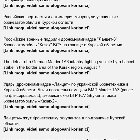
[Link mogu videti samo ulogovani korisnici]
Российские вертолеты и артиллерия минуснули украинские
бронеавтомобили в Курской области
[Link mogu videti samo ulogovani korisnici]
Российские военные подбили дроном-камикадзе "Ланцет-3"
бронеавтомобиль "Козак" ВСУ на границе с Курской областью.
[Link mogu videti samo ulogovani korisnici]
The defeat of a German Marder 1A3 infantry fighting vehicle by a Lancet
strike in the border area of ​​the Kursk region, August 7
[Link mogu videti samo ulogovani korisnici]
Удары дронов-камикадзе «Ланцет» по украинской бронетехнике в
Курской области. Были поражены немецкая БМП Marder 1A3 (ранее
не фиксировалась), американские БТР ICV Stryker а также
бронеавтомобиль «Казак-2».
[Link mogu videti samo ulogovani korisnici]
Ланцеты» жгут бронетехнику оккупантов в приграничье Курской
области
[Link mogu videti samo ulogovani korisnici]