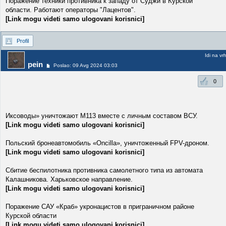
Поражение техники противника к западу от Суджи в Курской
области. Работают операторы "Лацентов".
[Link mogu videti samo ulogovani korisnici]
Profil
Idi na vr
pein
Poslao: 09 Avg 2024 03:03
0
Иксоводы» уничтожают М113 вместе с личным составом ВСУ.
[Link mogu videti samo ulogovani korisnici]
Польский бронеавтомобиль «Oncilla», уничтоженный FPV-дроном.
[Link mogu videti samo ulogovani korisnici]
Сбитие беспилотника противника самолетного типа из автомата
Калашникова. Харьковское направление.
[Link mogu videti samo ulogovani korisnici]
Поражение САУ «Краб» укронацистов в приграничном районе
Курской области
[Link mogu videti samo ulogovani korisnici]