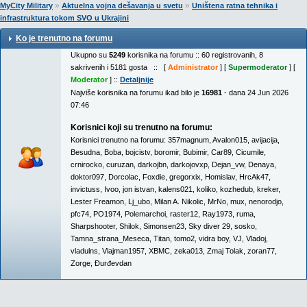
»
»
MyCity Military
Aktuelna vojna dešavanja u svetu
Uništena ratna tehnika i
infrastruktura tokom SVO u Ukrajini
Ko je trenutno na forumu
Ukupno su
5249
korisnika na forumu :: 60 registrovanih, 8
sakrivenih i 5181 gosta :: [
Administrator
] [
Supermoderator
] [
Moderator
] ::
Detaljnije
Najviše korisnika na forumu ikad bilo je
16981
- dana 24 Jun 2026
07:46
Korisnici koji su trenutno na forumu:
Korisnici trenutno na forumu:
357magnum
,
Avalon015
,
avijacija
,
Besudna
,
Boba
,
bojcistv
,
boromir
,
Bubimir
,
Car89
,
Cicumile
,
crnirocko
,
curuzan
,
darkojbn
,
darkojovxp
,
Dejan_vw
,
Denaya
,
doktor097
,
Dorcolac
,
Foxdie
,
gregorxix
,
Homislav
,
HrcAk47
,
invictuss
,
Ivoo
,
jon istvan
,
kalens021
,
koliko
,
kozhedub
,
kreker
,
Lester Freamon
,
Lj_ubo
,
Milan A. Nikolic
,
MrNo
,
mux
,
nenorodjo
,
pfc74
,
PO1974
,
Polemarchoi
,
raster12
,
Ray1973
,
ruma
,
Sharpshooter
,
Shilok
,
Simonsen23
,
Sky diver 29
,
sosko
,
Tamna_strana_Meseca
,
Titan
,
tomo2
,
vidra boy
,
VJ
,
Vladoj
,
vladulns
,
Vlajman1957
,
XBMC
,
zeka013
,
Zmaj Tolak
,
zoran77
,
Zorge
,
Đurđevdan