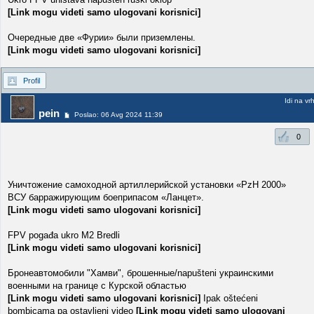
[Link mogu videti samo ulogovani korisnici]
Очередные две «Фурии» были приземлены.
[Link mogu videti samo ulogovani korisnici]
Profil
Idi na vr
pein
Poslao: 06 Avg 2024 11:39
0
Уничтожение самоходной артиллерийской установки «PzH 2000»
ВСУ барражирующим боеприпасом «Ланцет».
[Link mogu videti samo ulogovani korisnici]
FPV pogađa ukro M2 Bredli
[Link mogu videti samo ulogovani korisnici]
Бронеавтомобили "Хамви", брошенные/napušteni украинскими
военными на границе с Курской областью
[Link mogu videti samo ulogovani korisnici]
Ipak oštećeni
bombicama pa ostavljeni video
[Link mogu videti samo ulogovani