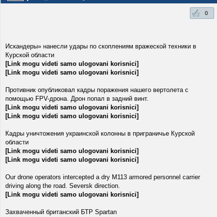
0
Искандеры» нанесли удары по скоплениям вражеской техники в
Курской области
[Link mogu videti samo ulogovani korisnici]
[Link mogu videti samo ulogovani korisnici]
Противник опубликовал кадры поражения нашего вертолета с
помощью FPV-дрона. Дрон попал в задний винт.
[Link mogu videti samo ulogovani korisnici]
[Link mogu videti samo ulogovani korisnici]
Кадры уничтожения украинской колонны в приграничье Курской
области
[Link mogu videti samo ulogovani korisnici]
[Link mogu videti samo ulogovani korisnici]
Our drone operators intercepted a dry M113 armored personnel carrier
driving along the road. Seversk direction.
[Link mogu videti samo ulogovani korisnici]
Захваченный британский БТР Spartan