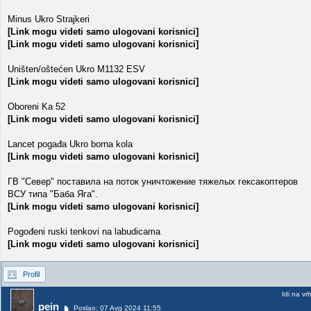
Minus Ukro Strajkeri
[Link mogu videti samo ulogovani korisnici]
[Link mogu videti samo ulogovani korisnici]
Uništen/oštećen Ukro M1132 ESV
[Link mogu videti samo ulogovani korisnici]
Oboreni Ka 52
[Link mogu videti samo ulogovani korisnici]
Lancet pogađa Ukro borna kola
[Link mogu videti samo ulogovani korisnici]
ГВ "Север" поставила на поток уничтожение тяжелых гексакоптеров
ВСУ типа "Баба Яга".
[Link mogu videti samo ulogovani korisnici]
Pogođeni ruski tenkovi na labudicama
[Link mogu videti samo ulogovani korisnici]
Profil
Idi na vr
pein
Poslao: 07 Avg 2024 11:55