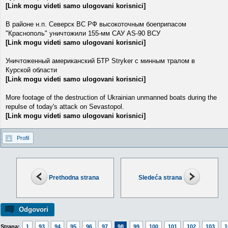
[Link mogu videti samo ulogovani korisnici]
В районе н.п. Северск ВС РФ высокоточным боеприпасом
"Краснополь" уничтожили 155-мм САУ AS-90 ВСУ
[Link mogu videti samo ulogovani korisnici]
Уничтоженный американский БТР Stryker с минным тралом в
Курской области
[Link mogu videti samo ulogovani korisnici]
More footage of the destruction of Ukrainian unmanned boats during the
repulse of today's attack on Sevastopol.
[Link mogu videti samo ulogovani korisnici]
Profil
Prethodna strana
Sledeća strana
Odgovori
Strana:
1
93
94
95
96
97
98
99
100
101
102
103
1