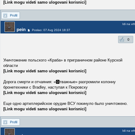
[Link mogu videti samo ulogovani korisnici]
Profil
Idi na vr
pein
Poslao: 07 Avg 2024 18:37
0
Уничтожение польского «Краба» в приграничном районе Курской
области
[Link mogu videti samo ulogovani korisnici]
Дорога смерти и отчаяния: «🅾️тважные» разгромили колонну
бронетехники с Bradley, наступая к Покровску
[Link mogu videti samo ulogovani korisnici]
Еще одно артиллерийское орудие ВСУ покинуло было уничтожено.
[Link mogu videti samo ulogovani korisnici]
Profil
Idi na vr