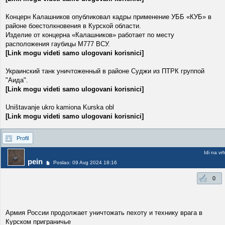
Концерн Калашников опубликовал кадры применение УББ «КУБ» в
районе боестолкновения в Курской области.
Изделие от концерна «Калашников» работает по месту
расположения гаубицы М777 ВСУ.
[Link mogu videti samo ulogovani korisnici]
Украинский танк уничтоженный в районе Суджи из ПТРК группой
"Аида".
[Link mogu videti samo ulogovani korisnici]
Uništavanje ukro kamiona Kurska obl
[Link mogu videti samo ulogovani korisnici]
Profil
Idi na vr
pein
Poslao: 09 Avg 2024 18:16
0
Армия России продолжает уничтожать пехоту и технику врага в
Курском приграничье