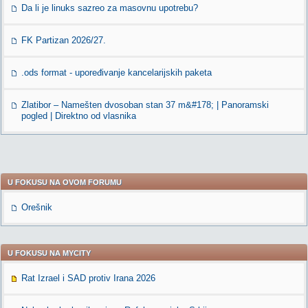
Da li je linuks sazreo za masovnu upotrebu?
FK Partizan 2026/27.
.ods format - upoređivanje kancelarijskih paketa
Zlatibor – Namešten dvosoban stan 37 m&#178; | Panoramski
pogled | Direktno od vlasnika
U FOKUSU NA OVOM FORUMU
Orešnik
U FOKUSU NA MYCITY
Rat Izrael i SAD protiv Irana 2026