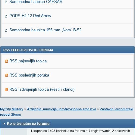
Samohodna haubica CAESAR
PORS HJ-12 Red Arrow
Samohodna haubica 155 mm „Nora“ B-52
RSS FEED-OVI OVOG FORUMA
RSS najnovijih topica
RSS poslednjih poruka
RSS izdvojenjih topica (vesti i članci)
»
»
MyCity Military
Artiljerija, municija i protivoklopna sredstva
Zastavini automatski
topovi 30mm
Ko je trenutno na forumu
Ukupno su
1402
korisnika na forumu :: 7 registrovanih, 2 sakrivenih