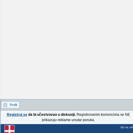
Profil
Registruj se
da bi učestvovao u diskusiji.
Registrovanim korisnicima se NE
prikazuju reklame unutar poruka.
Idi na vr