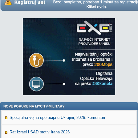
NOVE PORUKE NA MYCITY-MILITARY
Specijalna vojna operacija u Ukrajini, 2026. komentari
Rat Izrael i SAD protiv Irana 2026