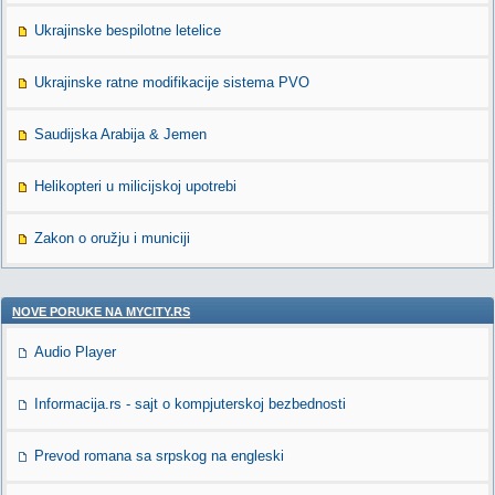
Ukrajinske bespilotne letelice
Ukrajinske ratne modifikacije sistema PVO
Saudijska Arabija & Jemen
Helikopteri u milicijskoj upotrebi
Zakon o oružju i municiji
NOVE PORUKE NA MYCITY.RS
Audio Player
Informacija.rs - sajt o kompjuterskoj bezbednosti
Prevod romana sa srpskog na engleski