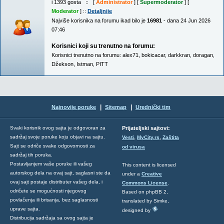
i 1393 gosta :: [
Administrator
] [
Supermoderator
] [
Moderator
] ::
Detaljnije
Najviše korisnika na forumu ikad bilo je
16981
- dana 24 Jun 2026
07:46
Korisnici koji su trenutno na forumu:
Korisnici trenutno na forumu:
alex71
,
bokicacar
,
darkkran
,
doragan
,
Džekson
,
Istman
,
PITT
|
|
Najnovije poruke
Sitemap
Urednički tim
Svaki korisnik ovog sajta je odgovoran za
Prijateljski sajtovi:
,
,
sadržaj svoje poruke koju objavi na sajtu.
Vesti
MyCity.rs
Zaštita
Sajt se odriče svake odgovornosti za
od virusa
sadržaj tih poruka.
Postavljanjem vaše poruke ili vašeg
This content is licensed
autorskog dela na ovaj sajt, saglasni ste da
under a
Creative
ovaj sajt postaje distributer vašeg dela, i
Commons License
.
odričete se mogućnosti njegovog
Based on phpBB 2,
povlačenja ili brisanja, bez saglasnosti
translated by Simke,
uprave sajta.
designed by
Distribucija sadržaja sa ovog sajta je