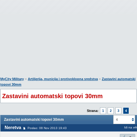
»
»
MyCity Military
Artiljerija, municija i protivoklopna sredstva
Zastavini automatski
topovi 30mm
Zastavini automatski topovi 30mm
Strana:
1
2
3
4
Zastavini automatski topovi 30mm
4
Neretva
Idi na vr
Poslao: 08 Nov 2013 19:43