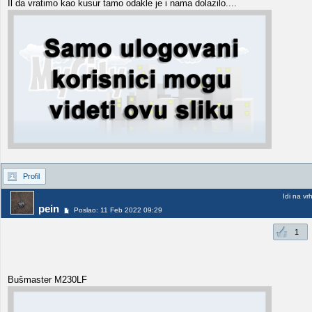
Il da vratimo kao kusur tamo odakle je i nama dolazilo....
Profil
Idi na vr
pein
Poslao: 11 Feb 2022 09:29
1
Bušmaster M230LF