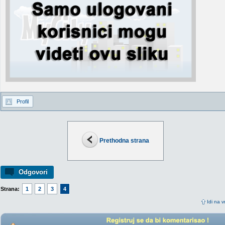
Profil
Prethodna strana
Odgovori
Strana:
1
2
3
4
Idi na v