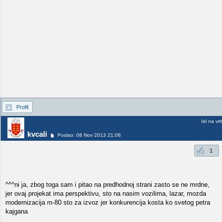
Profil
Idi na vr
kvcali
Poslao: 08 Nov 2013 21:08
1
^^^ni ja, zbog toga sam i pitao na predhodnoj strani zasto se ne mrdne,
jer ovaj projekat ima perspektivu, sto na nasim vozilima, lazar, mozda
modernizacija m-80 sto za izvoz jer konkurencija kosta ko svetog petra
kajgana