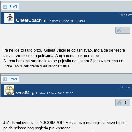
Profil
Idi na vr
CheefCoach
Poslao: 08 Nov 2013 23:44
0
Pa ne ide to tako brzo. Kolega Vlado je objasnjavao, mora da se testira
u svim vremenskim prilikama. A njih nema bas non-stop.
A i ona borbena stanica koja se pojavila na Lazaru 2 je pozajmljena od
Vidre. To bi tek trebalo da iskonstruisu.
Profil
Idi na vr
voja64
Poslao: 20 Nov 2013 22:30
3
Još da nabave ovi iz YUGOIMPORTA malo ove municije za nove topiće
pa da nekoga bog pogleda pre vremena...