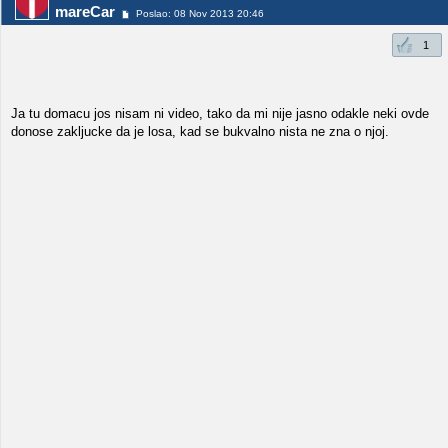
mareCar
Poslao: 08 Nov 2013 20:46
1
Ja tu domacu jos nisam ni video, tako da mi nije jasno odakle neki ovde
donose zakljucke da je losa, kad se bukvalno nista ne zna o njoj.