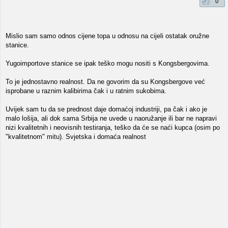
0
Mislio sam samo odnos cijene topa u odnosu na cijeli ostatak oružne
stanice.
Yugoimportove stanice se ipak teško mogu nositi s Kongsbergovima.
To je jednostavno realnost. Da ne govorim da su Kongsbergove već
isprobane u raznim kalibirima čak i u ratnim sukobima.
Uvijek sam tu da se prednost daje domaćoj industriji, pa čak i ako je
malo lošija, ali dok sama Srbija ne uvede u naoružanje ili bar ne napravi
nizi kvalitetnih i neovisnih testiranja, teško da će se naći kupca (osim po
"kvalitetnom" mitu). Svjetska i domaća realnost