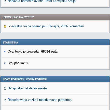
Nabavka borbenih aviona Rafal za vojsku Srbije
IZDVOJENO NA MYCITY
Specijalna vojna operacija u Ukrajini, 2026. komentari
STATISTIKA
Ovaj topic je pregledan
68034 puta
Broj poruka:
36
NOVE PORUKE U OVOM FORUMU
Ukrajinske balisticke rakete
Robotizovana vozila i robotizovane platforme