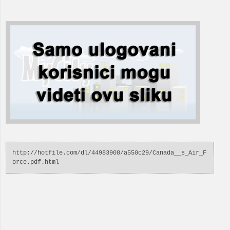
http://hotfile.com/dl/44983908/a550c29/Canada__s_Air_F
orce.pdf.html