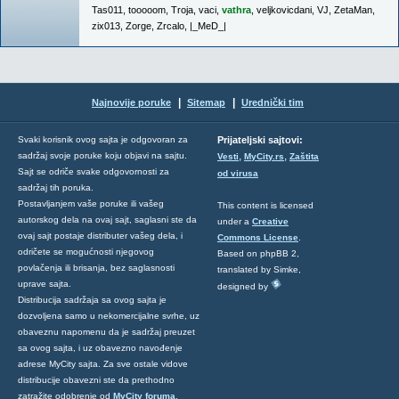
Tas011
,
tooooom
,
Troja
,
vaci
,
vathra
,
veljkovicdani
,
VJ
,
ZetaMan
,
zix013
,
Zorge
,
Zrcalo
,
|_MeD_|
|
|
Najnovije poruke
Sitemap
Urednički tim
Svaki korisnik ovog sajta je odgovoran za
Prijateljski sajtovi:
,
,
sadržaj svoje poruke koju objavi na sajtu.
Vesti
MyCity.rs
Zaštita
Sajt se odriče svake odgovornosti za
od virusa
sadržaj tih poruka.
Postavljanjem vaše poruke ili vašeg
This content is licensed
autorskog dela na ovaj sajt, saglasni ste da
under a
Creative
ovaj sajt postaje distributer vašeg dela, i
Commons License
.
odričete se mogućnosti njegovog
Based on phpBB 2,
povlačenja ili brisanja, bez saglasnosti
translated by Simke,
uprave sajta.
designed by
Distribucija sadržaja sa ovog sajta je
dozvoljena samo u nekomercijalne svrhe, uz
obaveznu napomenu da je sadržaj preuzet
sa ovog sajta, i uz obavezno navođenje
adrese MyCity sajta. Za sve ostale vidove
distribucije obavezni ste da prethodno
zatražite odobrenje od
MyCity foruma
.