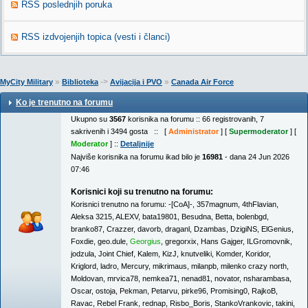
RSS poslednjih poruka
RSS izdvojenjih topica (vesti i članci)
»
->
»
MyCity Military
Biblioteka
Avijacija i PVO
Canada Air Force
Ko je trenutno na forumu
Ukupno su
3567
korisnika na forumu :: 66 registrovanih, 7
sakrivenih i 3494 gosta :: [
Administrator
] [
Supermoderator
] [
Moderator
] ::
Detaljnije
Najviše korisnika na forumu ikad bilo je
16981
- dana 24 Jun 2026
07:46
Korisnici koji su trenutno na forumu:
Korisnici trenutno na forumu:
-[CoA]-
,
357magnum
,
4thFlavian
,
Aleksa 3215
,
ALEXV
,
bata19801
,
Besudna
,
Betta
,
bolenbgd
,
branko87
,
Crazzer
,
davorb
,
draganl
,
Dzambas
,
DzigiNS
,
ElGenius
,
Foxdie
,
geo.dule
,
Georgius
,
gregorxix
,
Hans Gajger
,
ILGromovnik
,
jodzula
,
Joint Chief
,
Kalem
,
KizJ
,
knutveliki
,
Komder
,
Koridor
,
Kriglord
,
ladro
,
Mercury
,
mikrimaus
,
milanpb
,
milenko crazy north
,
Moldovan
,
mrvica78
,
nemkea71
,
nenad81
,
novator
,
nsharambasa
,
Oscar
,
ostoja
,
Pekman
,
Petarvu
,
pirke96
,
Promising0
,
RajkoB
,
Ravac
,
Rebel Frank
,
rednap
,
Risbo_Boris
,
StankoVrankovic
,
takini
,