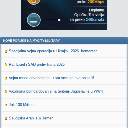
NOVE PORUKE NA MYCITY-MILITARY
Specijalna vojna operacija u Ukrajini, 2026. komentari
Rat Izrael i SAD protiv Irana 2026
Vojna moda devedesetih: u sta smo se sve oblacili!
Vazdušna bombardovanja na teritoriji Jugoslavije u WWII
Jak-130 Mitten
Saudijska Arabija & Jemen