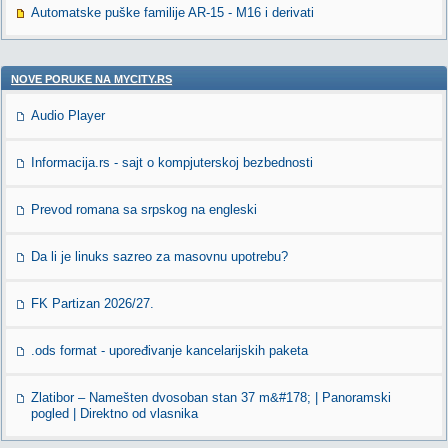
Automatske puške familije AR-15 - M16 i derivati
NOVE PORUKE NA MYCITY.RS
Audio Player
Informacija.rs - sajt o kompjuterskoj bezbednosti
Prevod romana sa srpskog na engleski
Da li je linuks sazreo za masovnu upotrebu?
FK Partizan 2026/27.
.ods format - upoređivanje kancelarijskih paketa
Zlatibor – Namešten dvosoban stan 37 m&#178; | Panoramski
pogled | Direktno od vlasnika