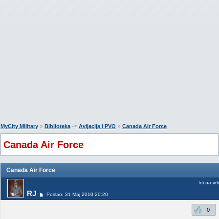
»
->
»
MyCity Military
Biblioteka
Avijacija i PVO
Canada Air Force
Canada Air Force
Canada Air Force
Idi na vr
RJ
Poslao: 31 Maj 2010 20:20
0