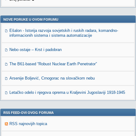
NOVE PORUKE U OVOM FORUMU
Ešalon - Istorija razvoja sovjetskih i ruskih radara, komandno-
informacionih sistema i sistema automatizacije
Nebo ostaje – Krst i padobran
The B61-based “Robust Nuclear Earth Penetrator”
Arsenije Boljević, Crnogorac na slovačkom nebu
Letačko odelo i njegova oprema u Kraljevini Jugoslaviji 1918-1945
RSS FEED-OVI OVOG FORUMA
RSS najnovijih topica