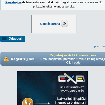
Registruj se
da bi učestvovao u diskusiji.
Registrovanim korisnicima se NE
prikazuju reklame unutar poruka.
Sledeća strana
Odgovori
Idi na v