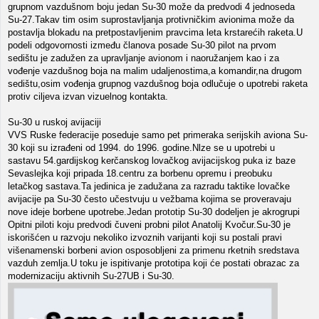
grupnom vazdušnom boju jedan Su-30 može da predvodi 4 jednoseda
Su-27.Takav tim osim suprostavljanja protivničkim avionima može da
postavlja blokadu na pretpostavljenim pravcima leta krstarećih raketa.U
podeli odgovornosti između članova posade Su-30 pilot na prvom
sedištu je zadužen za upravljanje avionom i naoružanjem kao i za
vođenje vazdušnog boja na malim udaljenostima,a komandir,na drugom
sedištu,osim vođenja grupnog vazdušnog boja odlučuje o upotrebi raketa
protiv ciljeva izvan vizuelnog kontakta.
Su-30 u ruskoj avijaciji
VVS Ruske federacije poseduje samo pet primeraka serijskih aviona Su-
30 koji su izrađeni od 1994. do 1996. godine.Nlze se u upotrebi u
sastavu 54.gardijskog kerčanskog lovačkog avijacijskog puka iz baze
Sevaslejka koji pripada 18.centru za borbenu opremu i preobuku
letačkog sastava.Ta jedinica je zadužana za razradu taktike lovačke
avijacije pa Su-30 često učestvuju u vežbama kojima se proveravaju
nove ideje borbene upotrebe.Jedan prototip Su-30 dodeljen je akrogrupi
Opitni piloti koju predvodi čuveni probni pilot Anatolij Kvočur.Su-30 je
iskorišćen u razvoju nekoliko izvoznih varijanti koji su postali pravi
višenamenski borbeni avion osposobljeni za primenu rketnih sredstava
vazduh zemlja.U toku je ispitivanje prototipa koji će postati obrazac za
modernizaciju aktivnih Su-27UB i Su-30.