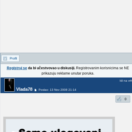
Profil
Registruj se
da bi učestvovao u diskusiji.
Registrovanim korisnicima se NE
prikazuju reklame unutar poruka.
Idi na vr
Vlada78
Poslao: 13 Nov 2008 21:14
0