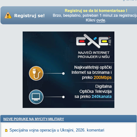
NOVE PORUKE NA MYCITY-MILITARY
Specijalna vojna operacija u Ukrajini, 2026. komentari