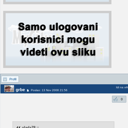
Profil
Idi na vr
grbe
Poslao: 13 Nov 2008 21:56
0
vlada78 ::