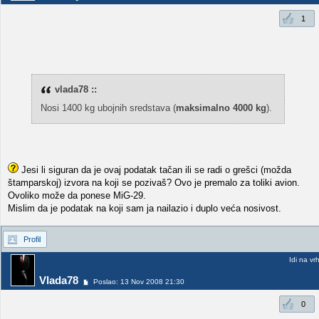
1
vlada78 ::
Nosi 1400 kg ubojnih sredstava (
maksimalno 4000 kg
).
Jesi li siguran da je ovaj podatak tačan ili se radi o grešci (možda
štamparskoj) izvora na koji se pozivaš? Ovo je premalo za toliki avion.
Ovoliko može da ponese MiG-29.
Mislim da je podatak na koji sam ja nailazio i duplo veća nosivost.
Profil
Idi na vr
Vlada78
Poslao: 13 Nov 2008 21:30
0