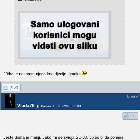
29tka je naspram njega kao djecija igracka
Profil
Idi na vr
Vlada78
Poslao: 13 Nov 2008 22:03
1
Jeste dosta je manji. Jako mi se svidja SU-30, voleo bi da ponese