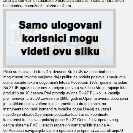
izražaja kod važnih zadataka presretanja krstarećih raketa i strateških
bombardera naoružanih takvim oružjem.
Piloti su zapazili da trenažni dvosedi Su-27UB uz pune borbene
mogućnosti izvorne varijante daju priliku za podelu poslova između dva
člana posade tokom dugotrajnih letova.Početkom 1987. godine na jedan
Su-27UB ugrađena je cev za prijem goriva u vazduhu što je trajanje leta
produžilo na 10 časova.Prvi prototip aviona Su-27 PU koji je kasnije
preimenovan u Su-30 završen je 1980. godine.Oprema aviona dopunjena
je taktičkim pokazivačem koji je smešten u drugoj kabini-na
instrumentalnoj tabli komandira lovačke grupe.Uređaj za vezu i
navođenje obezbeđuje prijem podataka kao što su koordinate i
karakteristike ciljeva i položaj grupe Su-27.Oni stižu iz operativnog
centra sistema PVO i letećih radarskih osmatračkih stanica A-
50.Poseban navigacijski sistem upotpunio je opremu za patroliranje.U