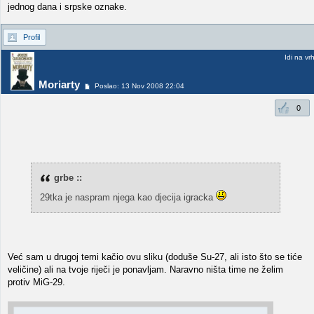
jednog dana i srpske oznake.
Profil
Idi na vr
Moriarty
Poslao: 13 Nov 2008 22:04
0
grbe ::
29tka je naspram njega kao djecija igracka
Već sam u drugoj temi kačio ovu sliku (doduše Su-27, ali isto što se tiće
veličine) ali na tvoje riječi je ponavljam. Naravno ništa time ne želim
protiv MiG-29.