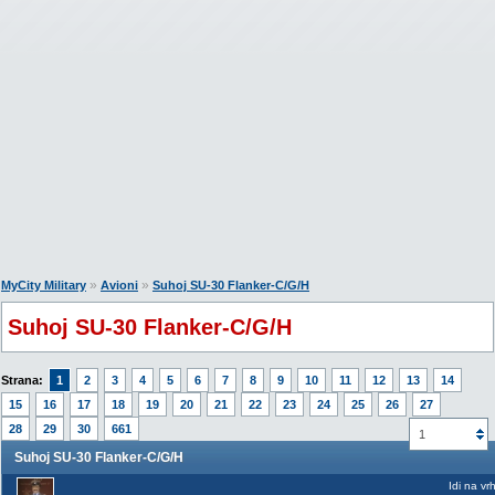
»
»
MyCity Military
Avioni
Suhoj SU-30 Flanker-C/G/H
Suhoj SU-30 Flanker-C/G/H
Strana:
1
2
3
4
5
6
7
8
9
10
11
12
13
14
15
16
17
18
19
20
21
22
23
24
25
26
27
28
29
30
661
1
Suhoj SU-30 Flanker-C/G/H
Idi na vr