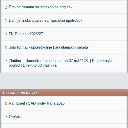
Prevod romana sa srpskog na engleski
Da li je linuks sazreo za masovnu upotrebu?
FK Partizan 2026/27.
.ods format - upoređivanje kancelarijskih paketa
Zlatibor – Namešten dvosoban stan 37 m&#178; | Panoramski
pogled | Direktno od vlasnika
U FOKUSU NA MYCITY
Rat Izrael i SAD protiv Irana 2026
Orešnik