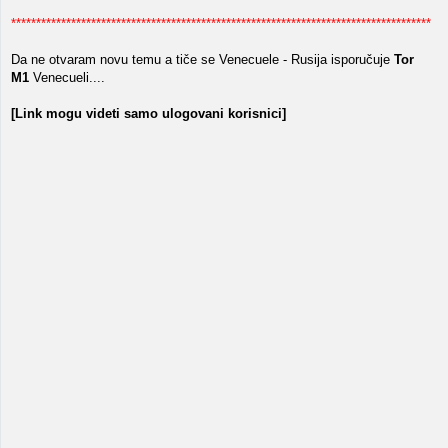
************************************************************************************
Da ne otvaram novu temu a tiče se Venecuele - Rusija isporučuje
Tor
M1
Venecueli....
[Link mogu videti samo ulogovani korisnici]