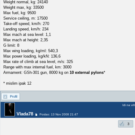
Weight normal, kg: 24140
Weight max, kg: 33500
Max fuel, kg: 9500
Service ceiling, m: 17500
Take-off speed, km/h: 270
Landing speed, km/h: 234
Max mach at sea level: 1,1
Max mach at height: 2,35
G limit: 8
Max wing loading, kg/mІ: 540,3
Max power loading, kg/kN: 136,6
Max rate of climb at sea level, m/s: 325
Range with max internal fuel, km: 3000
Armament: GSh-301 gun, 8000 kg on
10 external pylons
*
* mislim ipak 12
Profil
Idi na vr
Vlada78
Poslao: 13 Nov 2008 21:47
3