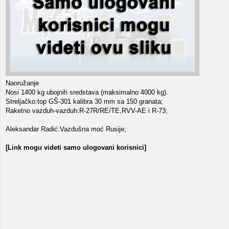
Naoružanje
Nosi 1400 kg ubojnih sredstava (maksimalno 4000 kg).
Streljačko:top GŠ-301 kalibra 30 mm sa 150 granata;
Raketno vazduh-vazduh:R-27R/RE/TE,RVV-AE i R-73;
Aleksandar Radić:Vazdušna moć Rusije;
[Link mogu videti samo ulogovani korisnici]