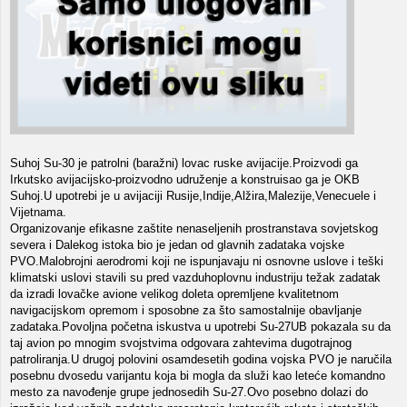
Suhoj Su-30 je patrolni (baražni) lovac ruske avijacije.Proizvodi ga
Irkutsko avijacijsko-proizvodno udruženje a konstruisao ga je OKB
Suhoj.U upotrebi je u avijaciji Rusije,Indije,Alžira,Malezije,Venecuele i
Vijetnama.
Organizovanje efikasne zaštite nenaseljenih prostranstava sovjetskog
severa i Dalekog istoka bio je jedan od glavnih zadataka vojske
PVO.Malobrojni aerodromi koji ne ispunjavaju ni osnovne uslove i teški
klimatski uslovi stavili su pred vazduhoplovnu industriju težak zadatak
da izradi lovačke avione velikog doleta opremljene kvalitetnom
navigacijskom opremom i sposobne za što samostalnije obavljanje
zadataka.Povoljna početna iskustva u upotrebi Su-27UB pokazala su da
taj avion po mnogim svojstvima odgovara zahtevima dugotrajnog
patroliranja.U drugoj polovini osamdesetih godina vojska PVO je naručila
posebnu dvosedu varijantu koja bi mogla da služi kao leteće komandno
mesto za navođenje grupe jednosedih Su-27.Ovo posebno dolazi do