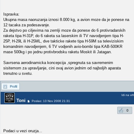
Ispravka:
Ukupna masa naoruzanja iznosi 8.000 kg, a avion moze da je ponese na
12 tacaka za podesavanje.
Za dejstvo po ciljevima na zemlji moze da ponese do 6 protivradarskih
raketa tipa H-31P, do 6 raketa sa laserskim ili TV navodjenjem tipa H-
25P, H-29L ili H-25ML, dve takticke rakete tipa H-59M sa televiziskim
komandnim navodjenjem, 6 TV vodjenih avio-bombi tipa KAB-500KR
mase 500kg i po jednu protivbrodsku raketu Moskit ili Jatagan.
Savrsena aerodinamicka koncepcija ,spregnuta sa savremenim
sisitemom za upravljanje, cini ovaj avion jednim od najboljih aparata
trenutno u svetu.
Profil
Idi na vr
Toni
Poslao: 13 Nov 2008 21:31
0
Podaci u vezi oruzja...