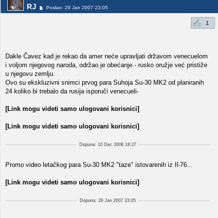
RJ
Poslao: 29 Jan 2007 23:05
1
Dakle Čavez kad je rekao da amer neće upravljati državom venecuelom
i voljom njegovog naroda, održao je obećanje - rusko oružje već pristiže
u njegovu zemlju.
Ovo su ekskluzivni snimci prvog para Suhoja Su-30 MK2 od planiranih
24 koliko bi trebalo da rusija isporuči venecueli-
[Link mogu videti samo ulogovani korisnici]
[Link mogu videti samo ulogovani korisnici]
Dopuna: 10 Dec 2006 18:27
Promo video letačkog para Su-30 MK2 "taze" istovarenih iz Il-76...
[Link mogu videti samo ulogovani korisnici]
Dopuna: 29 Jan 2007 23:05