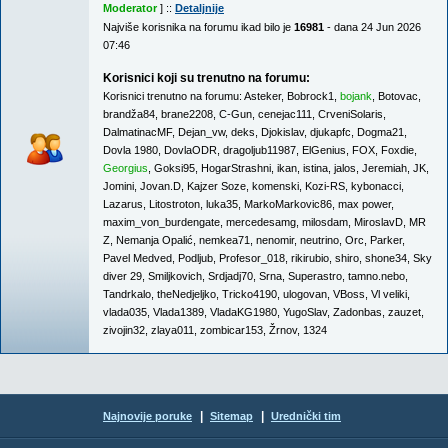
Moderator
] ::
Detaljnije
Najviše korisnika na forumu ikad bilo je
16981
- dana 24 Jun 2026
07:46
Korisnici koji su trenutno na forumu:
Korisnici trenutno na forumu:
Asteker
,
Bobrock1
,
bojank
,
Botovac
,
brandža84
,
brane2208
,
C-Gun
,
cenejac111
,
CrveniSolaris
,
DalmatinacMF
,
Dejan_vw
,
deks
,
Djokislav
,
djukapfc
,
Dogma21
,
Dovla 1980
,
DovlaODR
,
dragoljub11987
,
ElGenius
,
FOX
,
Foxdie
,
Georgius
,
Goksi95
,
HogarStrashni
,
ikan
,
istina
,
jalos
,
Jeremiah
,
JK
,
Jomini
,
Jovan.D
,
Kajzer Soze
,
komenski
,
Kozi-RS
,
kybonacci
,
Lazarus
,
Litostroton
,
luka35
,
MarkoMarkovic86
,
max power
,
maxim_von_burdengate
,
mercedesamg
,
milosdam
,
MiroslavD
,
MR
Z
,
Nemanja Opalić
,
nemkea71
,
nenomir
,
neutrino
,
Orc
,
Parker
,
Pavel Medved
,
Podljub
,
Profesor_018
,
rikirubio
,
shiro
,
shone34
,
Sky
diver 29
,
Smiljkovich
,
Srdjadj70
,
Srna
,
Superastro
,
tamno.nebo
,
Tandrkalo
,
theNedjeljko
,
Tricko4190
,
ulogovan
,
VBoss
,
Vl veliki
,
vlada035
,
Vlada1389
,
VladaKG1980
,
YugoSlav
,
Zadonbas
,
zauzet
,
zivojin32
,
zlaya011
,
zombicar153
,
Žrnov
,
1324
|
|
Najnovije poruke
Sitemap
Urednički tim