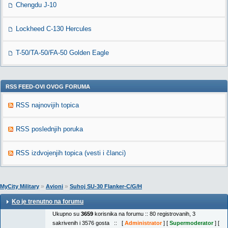
Chengdu J-10
Lockheed C-130 Hercules
T-50/TA-50/FA-50 Golden Eagle
RSS FEED-OVI OVOG FORUMA
RSS najnovijih topica
RSS poslednjih poruka
RSS izdvojenjih topica (vesti i članci)
»
»
MyCity Military
Avioni
Suhoj SU-30 Flanker-C/G/H
Ko je trenutno na forumu
Ukupno su
3659
korisnika na forumu :: 80 registrovanih, 3
sakrivenih i 3576 gosta :: [
Administrator
] [
Supermoderator
] [