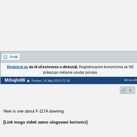
Profil
Registruj se
da bi učestvovao u diskusiji.
Registrovanim korisnicima se NE
prikazuju reklame unutar poruka.
Mihajlo66
Idi na vr
Poslao: 16 Maj 2019 21:54
1
Here is one about F-117A downing
[Link mogu videti samo ulogovani korisnici]