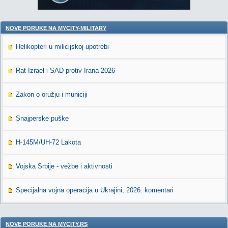
NOVE PORUKE NA MYCITY-MILITARY
Helikopteri u milicijskoj upotrebi
Rat Izrael i SAD protiv Irana 2026
Zakon o oružju i municiji
Snajperske puške
H-145M/UH-72 Lakota
Vojska Srbije - vežbe i aktivnosti
Specijalna vojna operacija u Ukrajini, 2026. komentari
NOVE PORUKE NA MYCITY.RS