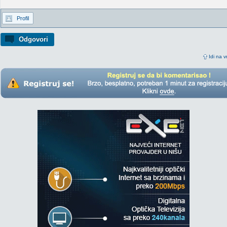
Profil
Odgovori
Idi na v