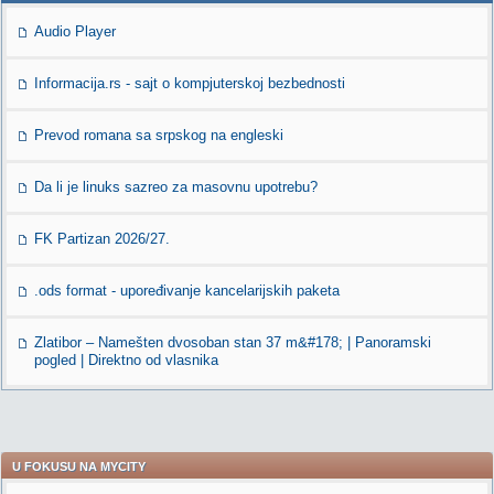
Audio Player
Informacija.rs - sajt o kompjuterskoj bezbednosti
Prevod romana sa srpskog na engleski
Da li je linuks sazreo za masovnu upotrebu?
FK Partizan 2026/27.
.ods format - upoređivanje kancelarijskih paketa
Zlatibor – Namešten dvosoban stan 37 m&#178; | Panoramski
pogled | Direktno od vlasnika
U FOKUSU NA MYCITY