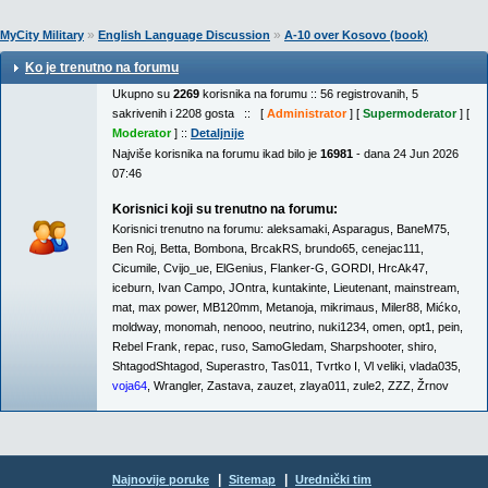
»
»
MyCity Military
English Language Discussion
A-10 over Kosovo (book)
Ko je trenutno na forumu
Ukupno su
2269
korisnika na forumu :: 56 registrovanih, 5
sakrivenih i 2208 gosta :: [
Administrator
] [
Supermoderator
] [
Moderator
] ::
Detaljnije
Najviše korisnika na forumu ikad bilo je
16981
- dana 24 Jun 2026
07:46
Korisnici koji su trenutno na forumu:
Korisnici trenutno na forumu:
aleksamaki
,
Asparagus
,
BaneM75
,
Ben Roj
,
Betta
,
Bombona
,
BrcakRS
,
brundo65
,
cenejac111
,
Cicumile
,
Cvijo_ue
,
ElGenius
,
Flanker-G
,
GORDI
,
HrcAk47
,
iceburn
,
Ivan Campo
,
JOntra
,
kuntakinte
,
Lieutenant
,
mainstream
,
mat
,
max power
,
MB120mm
,
Metanoja
,
mikrimaus
,
Miler88
,
Mićko
,
moldway
,
monomah
,
nenooo
,
neutrino
,
nuki1234
,
omen
,
opt1
,
pein
,
Rebel Frank
,
repac
,
ruso
,
SamoGledam
,
Sharpshooter
,
shiro
,
ShtagodShtagod
,
Superastro
,
Tas011
,
Tvrtko I
,
Vl veliki
,
vlada035
,
voja64
,
Wrangler
,
Zastava
,
zauzet
,
zlaya011
,
zule2
,
ZZZ
,
Žrnov
|
|
Najnovije poruke
Sitemap
Urednički tim