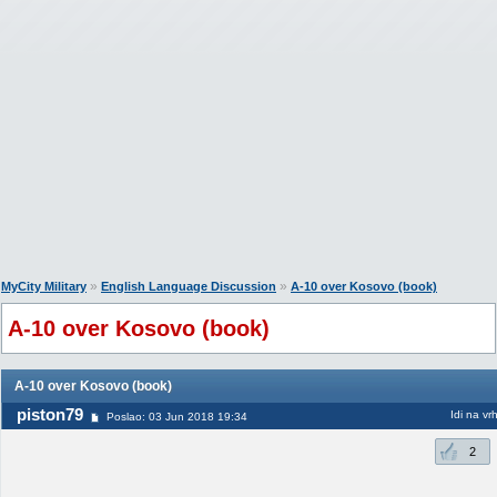
»
»
MyCity Military
English Language Discussion
A-10 over Kosovo (book)
A-10 over Kosovo (book)
A-10 over Kosovo (book)
piston79
Idi na vr
Poslao: 03 Jun 2018 19:34
2