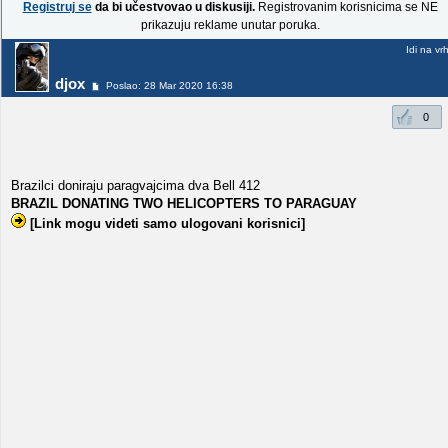
Registruj se
da bi učestvovao u diskusiji.
Registrovanim korisnicima se NE
prikazuju reklame unutar poruka.
Idi na vr
djox
Poslao: 28 Mar 2020 16:38
0
Brazilci doniraju paragvajcima dva Bell 412
BRAZIL DONATING TWO HELICOPTERS TO PARAGUAY
[Link mogu videti samo ulogovani korisnici]