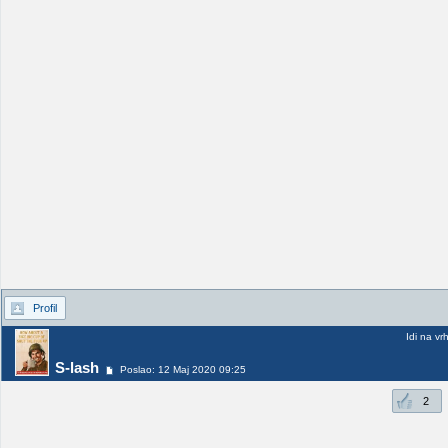
Profil
Idi na vr
S-lash
Poslao: 12 Maj 2020 09:25
2