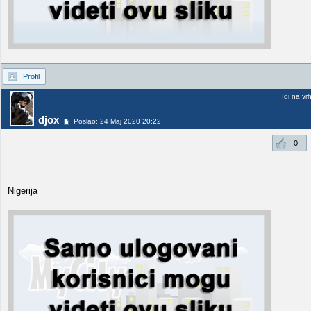
Profil
Idi na vr
djox
Poslao: 24 Maj 2020 20:22
0
Nigerija