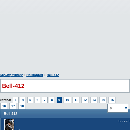
»
»
MyCity Military
Helikopteri
Bell-412
Bell-412
Strana:
1
4
5
6
7
8
9
10
11
12
13
14
15
16
17
18
9
Bell-412
Idi na vr