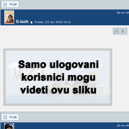
Profil
Idi na vr
S-lash
Poslao: 03 Jun 2020 19:11
1
Profil
Idi na vr