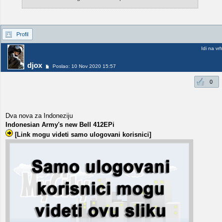
Profil
Idi na vr
djox
Poslao: 10 Nov 2020 15:57
0
Dva nova za Indoneziju
Indonesian Army's new Bell 412EPi
[Link mogu videti samo ulogovani korisnici]