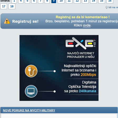
Strana:
1
4
5
6
7
8
9
10
11
12
13
14
15
16
17
18
Idi na v
NOVE PORUKE NA MYCITY-MILITARY