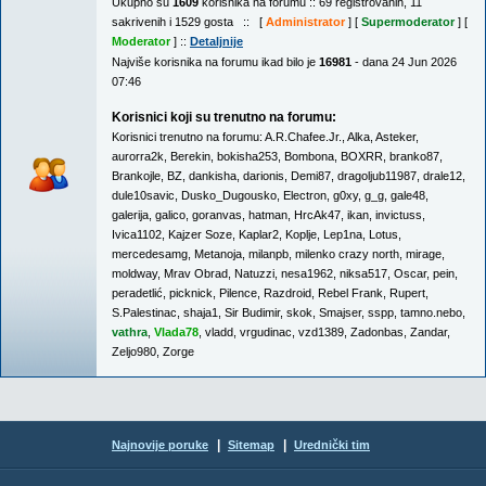
Ukupno su
1609
korisnika na forumu :: 69 registrovanih, 11
sakrivenih i 1529 gosta :: [
Administrator
] [
Supermoderator
] [
Moderator
] ::
Detaljnije
Najviše korisnika na forumu ikad bilo je
16981
- dana 24 Jun 2026
07:46
Korisnici koji su trenutno na forumu:
Korisnici trenutno na forumu:
A.R.Chafee.Jr.
,
Alka
,
Asteker
,
aurorra2k
,
Berekin
,
bokisha253
,
Bombona
,
BOXRR
,
branko87
,
Brankojle
,
BZ
,
dankisha
,
darionis
,
Demi87
,
dragoljub11987
,
drale12
,
dule10savic
,
Dusko_Dugousko
,
Electron
,
g0xy
,
g_g
,
gale48
,
galerija
,
galico
,
goranvas
,
hatman
,
HrcAk47
,
ikan
,
invictuss
,
Ivica1102
,
Kajzer Soze
,
Kaplar2
,
Koplje
,
Lep1na
,
Lotus
,
mercedesamg
,
Metanoja
,
milanpb
,
milenko crazy north
,
mirage
,
moldway
,
Mrav Obrad
,
Natuzzi
,
nesa1962
,
niksa517
,
Oscar
,
pein
,
peradetlić
,
picknick
,
Pilence
,
Razdroid
,
Rebel Frank
,
Rupert
,
S.Palestinac
,
shaja1
,
Sir Budimir
,
skok
,
Smajser
,
sspp
,
tamno.nebo
,
vathra
,
Vlada78
,
vladd
,
vrgudinac
,
vzd1389
,
Zadonbas
,
Zandar
,
Zeljo980
,
Zorge
|
|
Najnovije poruke
Sitemap
Urednički tim