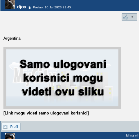
djox
Poslao: 10 Jul 2020 21:45
3
Argentina
[Link mogu videti samo ulogovani korisnici]
Profil
Idi na vr