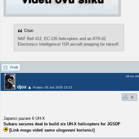
Citat:
NAF Bell 412, EC-135 helicopters and an ATR-42
Electronics Intelligence/ ISR aircraft prepping for takeoff.
Profil
Idi na vr
djox
Poslao: 03 Jun 2020 15:15
0
Japanci pazare 6 UH-X
Subaru secures deal to build six UH-X helicopters for JGSDF
[Link mogu videti samo ulogovani korisnici]