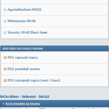
AgustaWestland AW101
NHIndustries NH-90
Sikorsky UH-60 Black Hawk
RSS FEED-OVI OVOG FORUMA
RSS najnovijih topica
RSS poslednjih poruka
RSS izdvojenjih topica (vesti i članci)
»
»
MyCity Military
Helikopteri
Bell-412
Ko je trenutno na forumu