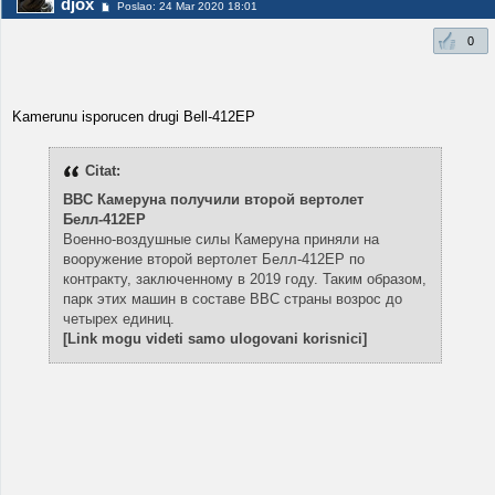
djox
Poslao: 24 Mar 2020 18:01
0
Kamerunu isporucen drugi Bell-412EP
Citat:
ВВС Камеруна получили второй вертолет
Белл-412EP
Военно-воздушные силы Камеруна приняли на
вооружение второй вертолет Белл-412EP по
контракту, заключенному в 2019 году. Таким образом,
парк этих машин в составе ВВС страны возрос до
четырех единиц.
[Link mogu videti samo ulogovani korisnici]