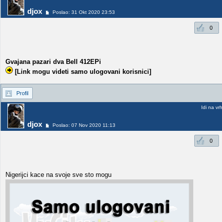
djox
Poslao: 31 Okt 2020 23:53
0
Gvajana pazari dva Bell 412EPi
[Link mogu videti samo ulogovani korisnici]
Profil
Idi na vr
djox
Poslao: 07 Nov 2020 11:13
0
Nigerijci kace na svoje sve sto mogu