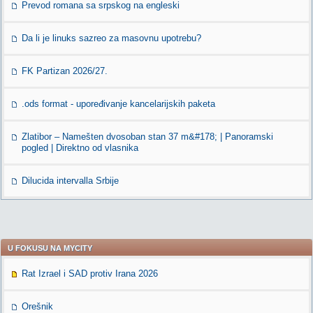
Prevod romana sa srpskog na engleski
Da li je linuks sazreo za masovnu upotrebu?
FK Partizan 2026/27.
.ods format - upoređivanje kancelarijskih paketa
Zlatibor – Namešten dvosoban stan 37 m&#178; | Panoramski
pogled | Direktno od vlasnika
Dilucida intervalla Srbije
U FOKUSU NA MYCITY
Rat Izrael i SAD protiv Irana 2026
Orešnik