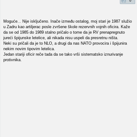
0
Moguće... Nije isključeno. Inače između ostalog, moj stari je 1987 služio
u Zadru kao artiljerac posle zvršene škole rezervnih vojnih oficira. Kaže
da se od 1985 do 1989 stalno pričalo o tome da je RV prenapregnuto
jureći špijunske letelice, ali nikada nisu uspeli da presretnu ništa.
Neki su pričali da je to NLO, a drugi da nas NATO provocira i špijunira
nekim novim tipovim letelica.
Jedan stariji oficir reče tada da se tako vrši sistematsko iznurivanje
protivnika.