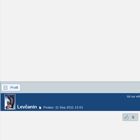
Profil
Idi na vr
Levčanin
Poslao: 11 Sep 2011 12:01
0