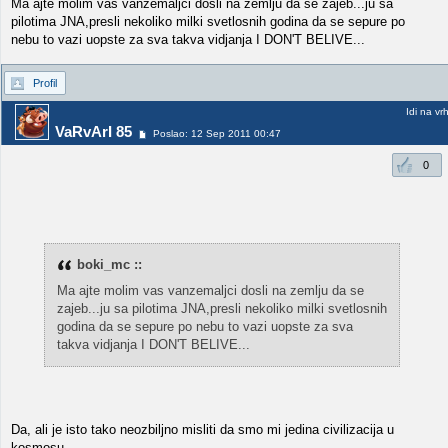
Ma ajte molim vas vanzemaljci dosli na zemlju da se zajeb...ju sa
pilotima JNA,presli nekoliko milki svetlosnih godina da se sepure po
nebu to vazi uopste za sva takva vidjanja I DON'T BELIVE...
Profil
Idi na vr
VaRvArI 85
Poslao: 12 Sep 2011 00:47
0
boki_mc ::
Ma ajte molim vas vanzemaljci dosli na zemlju da se
zajeb...ju sa pilotima JNA,presli nekoliko milki svetlosnih
godina da se sepure po nebu to vazi uopste za sva
takva vidjanja I DON'T BELIVE...
Da, ali je isto tako neozbiljno misliti da smo mi jedina civilizacija u
kosmosu...