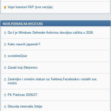
Vojni kamioni FAP (sve verzije)
NOVE PORUKE NA MYCITY.RS
Da li je Windows Defender Antivirus dovoljna zaštita u 2026.
Kako nauciti japanski?
scorelineQuiz
Zanati koji (Ne)umiru
Zanimljivi i smešni statusi sa Twittera,Facebooka i ostalih soc.
mreža
FK Partizan 2026/27.
Dilucida intervalla Srbije