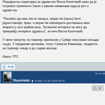
Покрајинска секретарка за здравство Весна Копитовић каже да је
потребно променити Закон о јавним набавкама када је реч о
здравству.
"Посебно где има листа чекања, морао би (закон) бити
једнoставнији, бржи, и морао би обезбедити доспевања ових
апарата у што краћем року. Трговачки интереси не могу да
превазиђу интересе здравља", истиче Весна Копитовић.
У овом тренутку на терапију зрачењем у Србији чека више хиљада
људи. У појединим центрима, попут Сремске Каменице, пацијенти
на терапију чекају и до седам месеци.
Извоз: РТС
Profil
Idi na vr
Skywhaler
Poslao: 15 Jun 2015 09:32
5