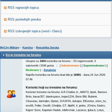
RSS najnovijih topica
RSS poslednjih poruka
RSS izdvojenjih topica (vesti i članci)
»
»
MyCity Military
Kantina
Republika Srpska
Ko je trenutno na forumu
Ukupno su
3404
korisnika na forumu :: 53 registrovanih, 5
sakrivenih i 3346 gosta :: [
Administrator
] [
Supermoderator
] [
Moderator
] ::
Detaljnije
Najviše korisnika na forumu ikad bilo je
16981
- dana 24 Jun 2026
07:46
Korisnici koji su trenutno na forumu:
Korisnici trenutno na forumu:
A.R.Chafee.Jr.
,
AMX72
,
Apok
,
Banovo
Brdo
,
bavar357
,
blankspace
,
bojan1234
,
Boris BM
,
Bubimir
,
Clouseau
,
darkojbn
,
Djota1
,
DJUNTA
,
dukajov
,
ElGenius
,
esko_hz
,
esx66
,
Feller
,
GeoM
,
Gheljda
,
GT
,
Ilija84
,
Ir
,
janbo
,
JOntra
,
Kadzo
,
Kajzer Soze
,
Kapetan Hadok
,
kibihrchak
,
Lazarus
,
ljuba.b
,
Lotus
,