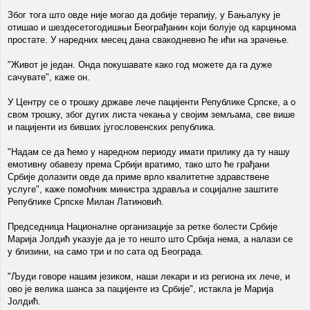
Због тога што овде није могао да добије терапију, у Бањалуку је
отишао и шездесетогодишњи Београђанин који болује од карцинома
простате. У наредних месец дана свакодневно ће ићи на зрачење.
"Живот је један. Онда покушавате како год можете да га дуже
сачувате", каже он.
У Центру се о трошку државе лече пацијенти Републике Српске, а о
свом трошку, због дугих листа чекања у својим земљама, све више
и пацијенти из бивших југословенских република.
"Надам се да ћемо у наредном периоду имати прилику да ту нашу
емотивну обавезу према Србији вратимо, тако што ће грађани
Србије долазити овде да приме врло квалитетне здравствене
услуге", каже помоћник министра здравља и социјалне заштите
Републике Српске Милан Латиновић.
Председница Националне организације за ретке болести Србије
Марија Јолдић указује да је то нешто што Србија нема, а налази се
у близини, на само три и по сата од Београда.
"Људи говоре нашим језиком, наши лекари и из региона их лече, и
ово је велика шанса за пацијенте из Србије", истакла је Марија
Јолдић.