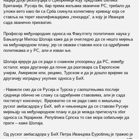
нација дође резолуција о Сребреници коју предлаже Велика
Британија. Русија би, бар према жељама званичне РС, требало да
уложи вето како би са Срба скинула колективну кривицу која се
ставља на терет квалификацијама „геноцида“, а коју је Иванцов
сада званично прихватио.
Професор међународних односа на Факултету политичких наука у
Бањалуци Милош Шолаја каже да је очигледно да се нешто мијења
на међународном плану, јер се овакви ставови косе са одређеним
политикама и у РС, али и изван ње.
Шолаја вјерује да се ради о снажном упозорењу да РС, између
осталог, мора другачије да почне да разговара са Европском
унијом, Америком или, рецимо, Турском и да је дошло вријеме за
другачију изградњу укупних односа у БиХ.
- Навикли смо да се Русија и Турска у саопштењима послије
сједнице обично не слажу са одређеним ставовима, али је сада
постигнут консензус. Вјероватно се не ради само о мишљењу
руског амбасадора у БиХ, већ и чињеницом да се ставови Русије
мијењају на међународном плану и да је можда притиснута због
односа са Украјином. Република Српска то све мора озбиљније да
прати – каже Шолаја.
Од руског амбасадора у БиХ Петра Иванцова Еуроблиц је тражио је