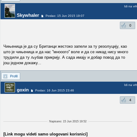
Idi na vr
Skywhaler
Poslao: 15 Jun 2015 19:07
0
Чињеница је да су Британци жестоко запели за ту резолуцију, као
што је чињеница и да нас ''мнооого'' воле и да се никад нису много
трудили да ту љубав прикрију. А сада имају и добар повод да то
још једном докажу...
Profil
Idi na vr
goxin
Poslao: 16 Jun 2015 23:46
4
Napisano: 15 Jun 2015 19:52
[Link mogu videti samo ulogovani korisnici]