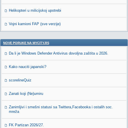
Helikopteri u milicijskoj upotrebi
Vojni kamioni FAP (sve verzije)
NOVE PORUKE NA MYCITY.RS
Da li je Windows Defender Antivirus dovoljna zaštita u 2026.
Kako nauciti japanski?
scorelineQuiz
Zanati koji (Ne)umiru
Zanimljivi i smešni statusi sa Twittera,Facebooka i ostalih soc.
mreža
FK Partizan 2026/27.