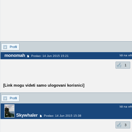
Profil
monomah
Idi na vr
Poslao: 14 Jun 2015 15:21
1
[Link mogu videti samo ulogovani korisnici]
Profil
Idi na vr
Skywhaler
Poslao: 14 Jun 2015 15:38
3