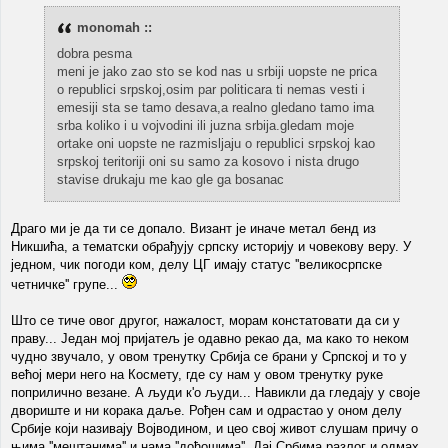
monomah ::
dobra pesma
meni je jako zao sto se kod nas u srbiji uopste ne prica
o republici srpskoj,osim par politicara ti nemas vesti i
emesiji sta se tamo desava,a realno gledano tamo ima
srba koliko i u vojvodini ili juzna srbija.gledam moje
ortake oni uopste ne razmisljaju o republici srpskoj kao
srpskoj teritoriji oni su samo za kosovo i nista drugo
stavise drukaju me kao gle ga bosanac
Драго ми је да ти се допало. Визант је иначе метал бенд из
Никшића, а тематски обрађују српску историју и човекову веру. У
једном, чик погоди ком, делу ЦГ имају статус ''великосрпске
четничке'' групе...
Што се тиче овог другог, нажалост, морам констатовати да си у
праву... Један мој пријатељ је одавно рекао да, ма како то неком
чудно звучало, у овом тренутку Србија се брани у Српској и то у
већој мери него на Космету, где су нам у овом тренутку руке
поприлично везане. А људи к'о људи... Навикли да гледају у своје
двориште и ни корака даље. Рођен сам и одрастао у оном делу
Србије који називају Војводином, и цео свој живот слушам причу о
њима ''мештанима'' и нама ''дођошима''. Дај Србима разлог и одмах