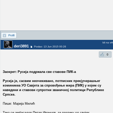
Profil
Idi na vr
deri3891
Poslao: 13 Jun 2015 00:26
0
Заокрет: Русија подржала све ставове ПИК-а
Русија је, сасвим неочекивано, потписник прекјучерашњег
коминикеа УО Савјета за спровођење мира (ПИК) у којем су
наведени и ставови супротни званичној политици Републике
Српске.
Пише: Марија Милић
Тако се амбасадор Петар Иванцов, за разлику од својих