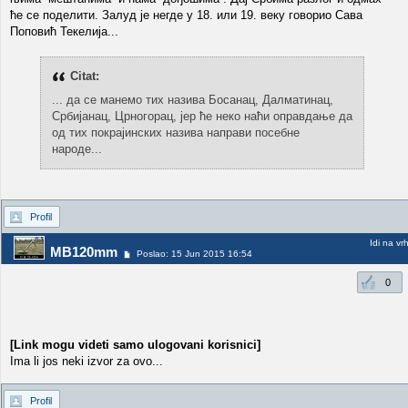
ће се поделити. Залуд је негде у 18. или 19. веку говорио Сава
Поповић Текелија...
Citat:
... да се манемо тих назива Босанац, Далматинац,
Србијанац, Црногорац, јер ће неко наћи оправдање да
од тих покрајинских назива направи посебне
народе...
Profil
Idi na vr
MB120mm
Poslao: 15 Jun 2015 16:54
0
[Link mogu videti samo ulogovani korisnici]
Ima li jos neki izvor za ovo...
Profil