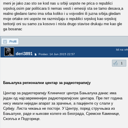
meni je jako zao sto se kod nas u srbiji uopste ne prica o republici
srpskoj,osim par politicara ti nemas vesti i emesiji sta se tamo desava,a
realno gledano tamo ima srba koliko i u vojvodini ili juzna srbija.gledam
moje ortake oni uopste ne razmisljaju o republici srpskoj kao srpskoj
teritoriji oni su samo za kosovo i nista drugo stavise drukaju me kao gle
ga bosanac
Profil
Idi na vr
deri3891
Poslao: 14 Jun 2015 22:57
1
Бањалука регионални центар за радиотерапију
Центар за радиотерапију Клиничког центра Бањалука данас има
један од најсавременијих радиотерапијских центара. Пре пет година
нису имали ниједан апарат за зрачење, а пацијенте су слали у
Србију. Листа чекања не постоји. У Центру, поред стручњака из
Бањалуке, раде и њихове колеге из Београда, Сремске Каменице,
Скопља и Подгорице.