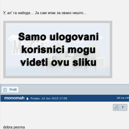
У, ал' га набоде... Ја сам ипак за овако нешто...
Profil
monomah
Idi na vr
Poslao: 14 Jun 2015 17:08
7
dobra pesma