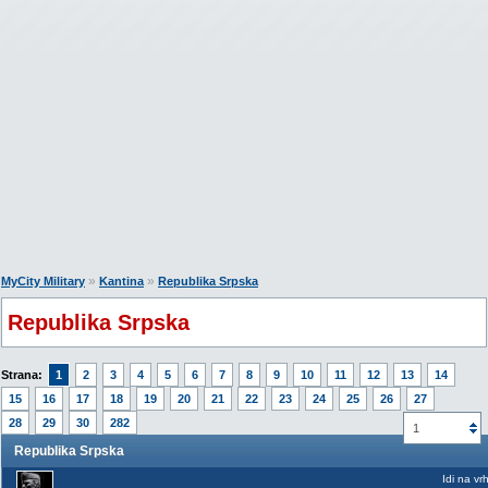
»
»
MyCity Military
Kantina
Republika Srpska
Republika Srpska
Strana:
1
2
3
4
5
6
7
8
9
10
11
12
13
14
15
16
17
18
19
20
21
22
23
24
25
26
27
28
29
30
282
1
Republika Srpska
Idi na vr