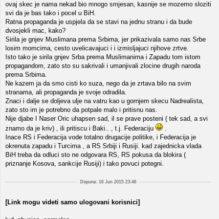
ovaj skec je nama nekad bio mnogo smjesan, kasnije se mozemo sloziti
svi da je bas tako i pocel u BiH.
Ratna propaganda je uspjela da se stavi na jednu stranu i da bude
dvosjekli mac, kako?
Sirila je gnjev Muslimana prema Srbima, jer prikazivala samo nas Srbe
losim momcima, cesto uvelicavajuci i i izmisljajuci njihove zrtve.
Isto tako je sirila gnjev Srba prema Muslimanima i Zapadu tom istom
propagandom, zato sto su sakrivali i umanjivali zlocine drugih naroda
prema Srbima.
Ne kazem ja da smo cisti ko suza, nego da je zrtava bilo na svim
stranama, ali propaganda je svoje odradila.
Znaci i dalje se doljeva ulje na vatru kao u gornjem skecu Nadrealista,
zato sto im je potrebno da potpale malo i pritisnu nas.
Nije djabe I Naser Oric uhapsen sad, il se prave posteni ( tek sad, a svi
znamo da je kriv) , ili pritiscu i Baki.. , t.j. Federaciju
.
Inace RS i Federacija vode totalno drugacije politike, i Federacija je
okrenuta zapadu i Turcima , a RS Srbiji i Rusiji. kad zajednicka vlada
BiH treba da odluci sto ne odgovara RS, RS pokusa da blokira (
priznanje Kosova, sankcije Rusiji) i tako povuci potegni.
Dopuna: 16 Jun 2015 23:46
[Link mogu videti samo ulogovani korisnici]