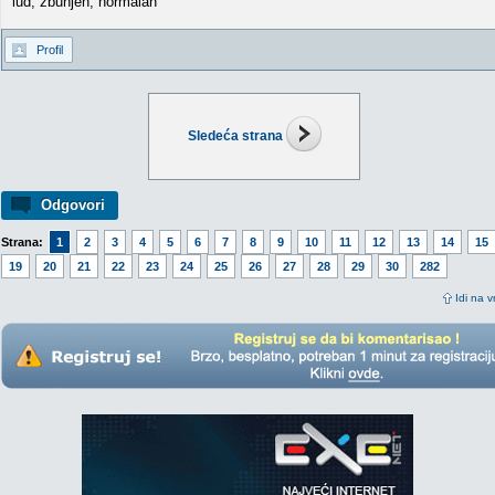
lud, zbunjen, normalan
Profil
Sledeća strana
Odgovori
Strana:
1
2
3
4
5
6
7
8
9
10
11
12
13
14
15
19
20
21
22
23
24
25
26
27
28
29
30
282
Idi na v