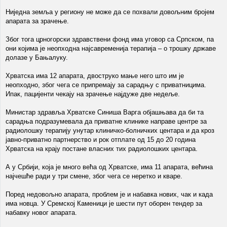
Ниједна земља у региону не може да се похвали довољним бројем
апарата за зрачење.
Због тога црногорски здравствени фонд има уговор са Српском, па
они којима је неопходна најсавременија терапија – о трошку државе
долазе у Бањалуку.
Хрватска има 12 апарата, двоструко мање него што им је
неопходно, због чега се припремају за сарадњу с приватницима.
Ипак, пацијенти чекају на зрачење најдуже две недеље.
Министар здравља Хрватске Синиша Варгa објашњава да би та
сарадња подразумевала да приватне клинике направе центре за
радиолошку терапију унутар клиничко-болничких центара и да кроз
јавно-приватно партнерство и рок отплате од 15 до 20 година
Хрватска на крају постане власних тих радиолошких центара.
А у Србији, која је много већа од Хрватске, има 11 апарата, већина
најчешће ради у три смене, због чега се неретко и кваре.
Поред недовољно апарата, проблем је и набавка нових, чак и када
има новца. У Сремској Каменици је шести пут оборен тендер за
набавку новог апарата.