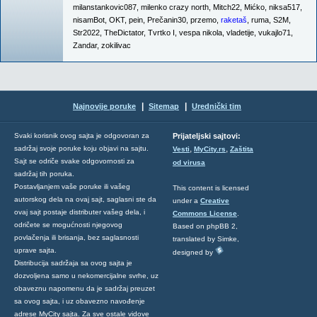
milanstankovic087
,
milenko crazy north
,
Mitch22
,
Mićko
,
niksa517
,
nisamBot
,
OKT
,
pein
,
Prečanin30
,
przemo
,
raketaš
,
ruma
,
S2M
,
Str2022
,
TheDictator
,
Tvrtko I
,
vespa nikola
,
vladetije
,
vukajlo71
,
Zandar
,
zokilivac
|
|
Najnovije poruke
Sitemap
Urednički tim
Svaki korisnik ovog sajta je odgovoran za
Prijateljski sajtovi:
,
,
sadržaj svoje poruke koju objavi na sajtu.
Vesti
MyCity.rs
Zaštita
Sajt se odriče svake odgovornosti za
od virusa
sadržaj tih poruka.
Postavljanjem vaše poruke ili vašeg
This content is licensed
autorskog dela na ovaj sajt, saglasni ste da
under a
Creative
ovaj sajt postaje distributer vašeg dela, i
Commons License
.
odričete se mogućnosti njegovog
Based on phpBB 2,
povlačenja ili brisanja, bez saglasnosti
translated by Simke,
uprave sajta.
designed by
Distribucija sadržaja sa ovog sajta je
dozvoljena samo u nekomercijalne svrhe, uz
obaveznu napomenu da je sadržaj preuzet
sa ovog sajta, i uz obavezno navođenje
adrese MyCity sajta. Za sve ostale vidove