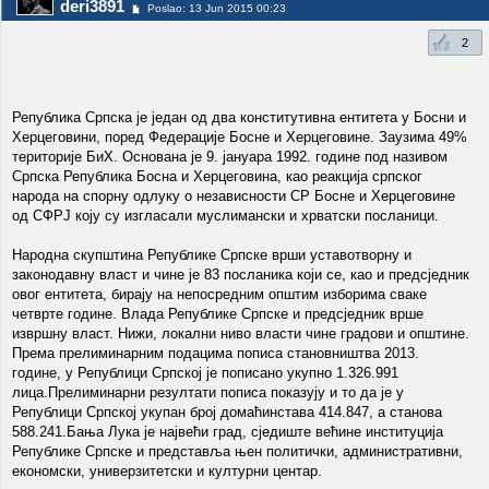
deri3891
Poslao: 13 Jun 2015 00:23
2
Република Српска је један од два конститутивна ентитета у Босни и
Херцеговини, поред Федерације Босне и Херцеговине. Заузима 49%
територије БиХ. Основана је 9. јануара 1992. године под називом
Српска Република Босна и Херцеговина, као реакција српског
народа на спорну одлуку о независности СР Босне и Херцеговине
од СФРЈ коју су изгласали муслимански и хрватски посланици.
Народна скупштина Републике Српске врши уставотворну и
законодавну власт и чине је 83 посланика који се, као и предсједник
овог ентитета, бирају на непосредним општим изборима сваке
четврте године. Влада Републике Српске и предсједник врше
извршну власт. Нижи, локални ниво власти чине градови и општине.
Према прелиминарним подацима пописа становништва 2013.
године, у Републици Српској је пописано укупно 1.326.991
лица.Прелиминарни резултати пописа показују и то да је у
Републици Српској укупан број домаћинстава 414.847, а станова
588.241.Бања Лука је највећи град, сједиште већине институција
Републике Српске и представља њен политички, административни,
економски, универзитетски и културни центар.