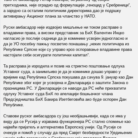
претходника, није оградио од формулације „геноцид у Сребреници“,
а заједно са осталим политичким директорима дао је подршку
активирању Акционог плана за чланство у НАТО.
Руски амбасадор није издвојио мишљење ни током расправе о
владавини права, а високи представник за БиХ Валентин Инцко
нагласио је послије седнице да је коминике усвојен једногласно и
да је УО посебну пажњу посветио понашању „неких политичара из
Републике Српске који су управо кроз оспоравање владавине права
настојали себи осигурати политички капитал“.
Та расправа је изродила и позив на стриктно поштовање одлука
Уставног суда, а занимљиво је да је коминике дошао управо у
вријеме кад Република Српска покушава да сачува 9. јануар као Дан
Републике због којег је усвојена и Декларација о заштити Закона о
празницима РС. У Декларацији се наводи да РС неће прихватити
одлуку Уставног суда БиХ по апелацији бошњачког члана
Предсједништва БиХ Бакира Изетбеговића ако буде оспорен Дан
Републике.
Ставови руског амбасадора су још необјашњивији, када се има у
виду да се Русија у изјавама функционера РС стално спомиње као
највећи пријатељ и алтернатива Европској унији. Од Русије се
очекује и помоћ у случају да пред Савјет безбиједности Уједињених