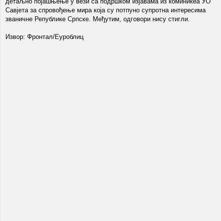
детаљно појашњење у вези са подршком изјавама из коминикеа УО
Савјета за спровођење мира која су потпуно супротна интересима
званичне Републике Српске. Међутим, одговори нису стигли.
Извор: Фронтал/Еуроблиц