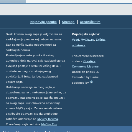
|
|
Najnovije poruke
Sitemap
Urednički tim
Svaki korisnik ovog sajta je odgovoran za
Prijateljski sajtovi:
,
,
sadržaj svoje poruke koju objavi na sajtu.
Vesti
MyCity.rs
Zaštita
Sajt se odriče svake odgovornosti za
od virusa
sadržaj tih poruka.
Postavljanjem vaše poruke ili vašeg
This content is licensed
autorskog dela na ovaj sajt, saglasni ste da
under a
Creative
ovaj sajt postaje distributer vašeg dela, i
Commons License
.
odričete se mogućnosti njegovog
Based on phpBB 2,
povlačenja ili brisanja, bez saglasnosti
translated by Simke,
uprave sajta.
designed by
Distribucija sadržaja sa ovog sajta je
dozvoljena samo u nekomercijalne svrhe, uz
obaveznu napomenu da je sadržaj preuzet
sa ovog sajta, i uz obavezno navođenje
adrese MyCity sajta. Za sve ostale vidove
distribucije obavezni ste da prethodno
zatražite odobrenje od
MyCity foruma
.
O uređenju sajta se brine
MyCity Tim
.
Ukoliko želite da nas kontaktirate kliknite