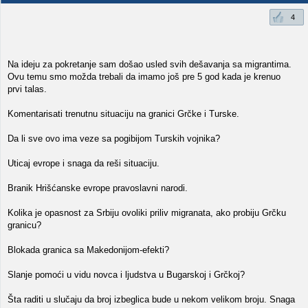
4
Na ideju za pokretanje sam došao usled svih dešavanja sa migrantima.
Ovu temu smo možda trebali da imamo još pre 5 god kada je krenuo
prvi talas.
Komentarisati trenutnu situaciju na granici Grčke i Turske.
Da li sve ovo ima veze sa pogibijom Turskih vojnika?
Uticaj evrope i snaga da reši situaciju.
Branik Hrišćanske evrope pravoslavni narodi.
Kolika je opasnost za Srbiju ovoliki priliv migranata, ako probiju Grčku
granicu?
Blokada granica sa Makedonijom-efekti?
Slanje pomoći u vidu novca i ljudstva u Bugarskoj i Grčkoj?
Šta raditi u slučaju da broj izbeglica bude u nekom velikom broju. Snaga