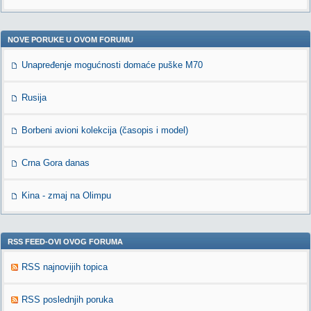
NOVE PORUKE U OVOM FORUMU
Unapređenje mogućnosti domaće puške M70
Rusija
Borbeni avioni kolekcija (časopis i model)
Crna Gora danas
Kina - zmaj na Olimpu
RSS FEED-OVI OVOG FORUMA
RSS najnovijih topica
RSS poslednjih poruka