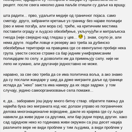
рецепт. после свега неколко дана паљбе отишли су даље ка вршцу.
шта радити... прво, удаљити медије од граничног појаса. само
сметају. друго, забранити кретање уз границу без најаве полицији
(ово и мене погађа, али мора се). треће, на критичним местима
поставити ограду и људско обезбеђење, укључујући и митраљеска
гнезда (није свеједно кад гледаш у цев...
). знам, скупо је, али
нема друге. подићи ловце и резерву ако треба за дубинско
обезбеђење територије на правцима где се евентуално пробије нека
група. увести сеоске страже са бар једним униформисаним
полицајцем по селу. и дозволити им да примењују силу. није ни
лепо ни хумано, али другачије једноставно не може.
наравно, за све ово треба да се има политичка воља, а ако знамо
да су послали жандаре у шид да држе мигранте даље од границе
испада да "неко" заиста има намеру да их овде задржи. у том
случају, једино самоорганизовање села помаже...
е, да... заборавих још једну много битну ствар. обратите пажњу да
највећа бука око миграната код нас долази управо из пограничних
делова многонационалне војводине, дакле из крајева где су људи
навикли да живе једни са другима, или бар једни поред других. како
сад одједном неко ко годинама живи окружен са још десет нација
различите вере не види проблем у тим људима, а види проблем у