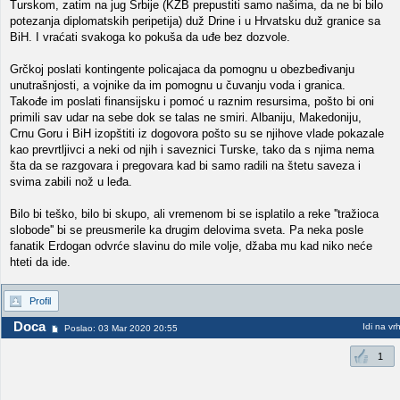
Turskom, zatim na jug Srbije (KZB prepustiti samo našima, da ne bi bilo
potezanja diplomatskih peripetija) duž Drine i u Hrvatsku duž granice sa
BiH. I vraćati svakoga ko pokuša da uđe bez dozvole.
Grčkoj poslati kontingente policajaca da pomognu u obezbeđivanju
unutrašnjosti, a vojnike da im pomognu u čuvanju voda i granica.
Takođe im poslati finansijsku i pomoć u raznim resursima, pošto bi oni
primili sav udar na sebe dok se talas ne smiri. Albaniju, Makedoniju,
Crnu Goru i BiH izopštiti iz dogovora pošto su se njihove vlade pokazale
kao prevrtljivci a neki od njih i saveznici Turske, tako da s njima nema
šta da se razgovara i pregovara kad bi samo radili na štetu saveza i
svima zabili nož u leđa.
Bilo bi teško, bilo bi skupo, ali vremenom bi se isplatilo a reke ''tražioca
slobode'' bi se preusmerile ka drugim delovima sveta. Pa neka posle
fanatik Erdogan odvrće slavinu do mile volje, džaba mu kad niko neće
hteti da ide.
Profil
Doca
Idi na vr
Poslao: 03 Mar 2020 20:55
1