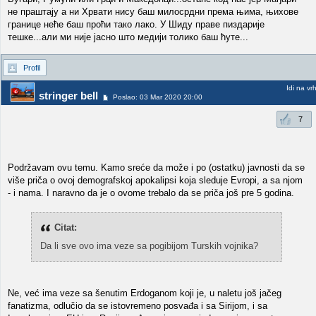
не праштају а ни Хрвати нису баш милосрдни према њима, њихове
границе неће баш проћи тако лако. У Шиду праве пиздарије
тешке...али ми није јасно што медији толико баш ћуте...
Profil
Idi na vr
stringer bell
Poslao: 03 Mar 2020 20:00
7
Podržavam ovu temu. Kamo sreće da može i po (ostatku) javnosti da se
više priča o ovoj demografskoj apokalipsi koja sleduje Evropi, a sa njom
- i nama. I naravno da je o ovome trebalo da se priča još pre 5 godina.
Citat:
Da li sve ovo ima veze sa pogibijom Turskih vojnika?
Ne, već ima veze sa šenutim Erdoganom koji je, u naletu još jačeg
fanatizma, odlučio da se istovremeno posvađa i sa Sirijom, i sa