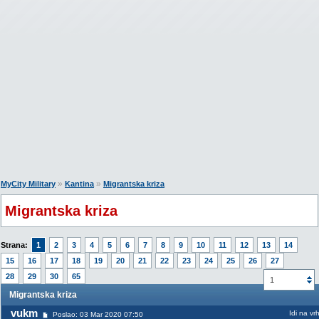
»
»
MyCity Military
Kantina
Migrantska kriza
Migrantska kriza
Strana:
1
2
3
4
5
6
7
8
9
10
11
12
13
14
15
16
17
18
19
20
21
22
23
24
25
26
27
28
29
30
65
1
Migrantska kriza
vukm
Idi na vr
Poslao: 03 Mar 2020 07:50