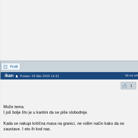
Profil
ikan
Idi na vr
Poslao: 03 Mar 2020 14:31
1
Može tema.
I još bolje što je u kantini da se piše slobodnije.
Kada se nakupi kritična masa na granici, ne vidim način kako da se
zaustave. I eto ih kod nas.