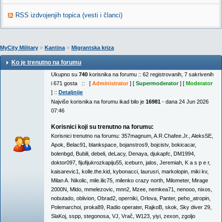
RSS izdvojenjih topica (vesti i članci)
»
»
MyCity Military
Kantina
Migrantska kriza
Ko je trenutno na forumu
Ukupno su
740
korisnika na forumu :: 62 registrovanih, 7 sakrivenih
i 671 gosta :: [
Administrator
] [
Supermoderator
] [
Moderator
] ::
Detaljnije
Najviše korisnika na forumu ikad bilo je
16981
- dana 24 Jun 2026
07:46
Korisnici koji su trenutno na forumu:
Korisnici trenutno na forumu:
357magnum
,
A.R.Chafee.Jr.
,
AleksSE
,
Apok
,
Belac91
,
blankspace
,
bojanstros9
,
bojcistv
,
bokicacar
,
bolenbgd
,
Bubili
,
debeli
,
deLacy
,
Denaya
,
djukapfc
,
DM1994
,
doktor097
,
fijufijukrozkapiju55
,
iceburn
,
jalos
,
Jeremiah
,
K a s p e r
,
kaisarevic1
,
kolle.the.kid
,
kybonacci
,
laurusri
,
markolopin
,
miki kv
,
Milan A. Nikolic
,
mile.ilic75
,
milenko crazy north
,
Milometer
,
Mirage
2000N
,
Mldo
,
mmelezovic
,
mnn2
,
Mzee
,
nemkea71
,
nenooo
,
nixos
,
nobutado
,
oblivion
,
Obrad2
,
operniki
,
Orlova
,
Panter
,
peho_atropin
,
Polemarchoi
,
proka89
,
Radio operater
,
RajkoB
,
skok
,
Sky diver 29
,
SlaKoj
,
sspp
,
stegonosa
,
VJ
,
Vrač
,
W123
,
yiyi
,
zexon
,
zgoljo