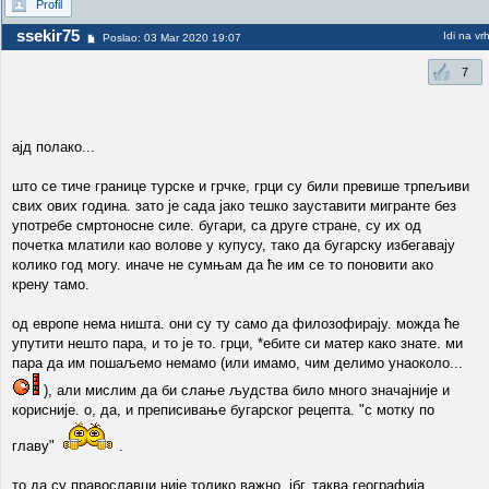
Profil
ssekir75
Idi na vr
Poslao: 03 Mar 2020 19:07
7
ајд полако...
што се тиче границе турске и грчке, грци су били превише трпељиви
свих ових година. зато је сада јако тешко зауставити мигранте без
употребе смртоносне силе. бугари, са друге стране, су их од
почетка млатили као волове у купусу, тако да бугарску избегавају
колико год могу. иначе не сумњам да ће им се то поновити ако
крену тамо.
од европе нема ништа. они су ту само да филозофирају. можда ће
упутити нешто пара, и то је то. грци, *ебите си матер како знате. ми
пара да им пошаљемо немамо (или имамо, чим делимо унаоколо...
), али мислим да би слање људства било много значајније и
корисније. о, да, и преписивање бугарског рецепта. "с мотку по
главу"
.
то да су православци није толико важно. јбг, таква географија...