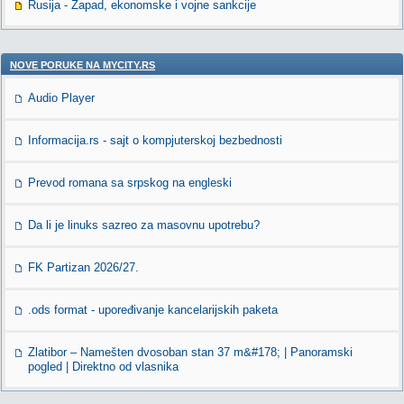
Rusija - Zapad, ekonomske i vojne sankcije
NOVE PORUKE NA MYCITY.RS
Audio Player
Informacija.rs - sajt o kompjuterskoj bezbednosti
Prevod romana sa srpskog na engleski
Da li je linuks sazreo za masovnu upotrebu?
FK Partizan 2026/27.
.ods format - upoređivanje kancelarijskih paketa
Zlatibor – Namešten dvosoban stan 37 m&#178; | Panoramski
pogled | Direktno od vlasnika