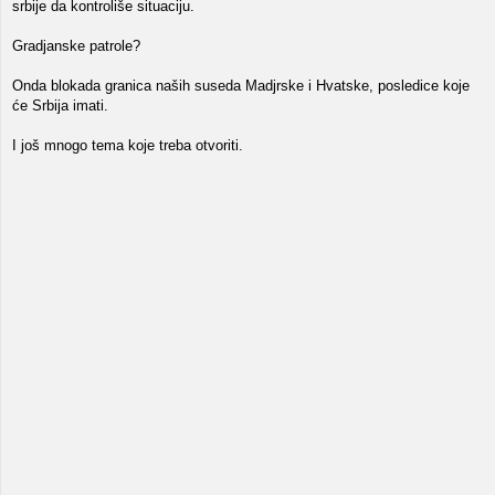
srbije da kontroliše situaciju.
Gradjanske patrole?
Onda blokada granica naših suseda Madjrske i Hvatske, posledice koje
će Srbija imati.
I još mnogo tema koje treba otvoriti.