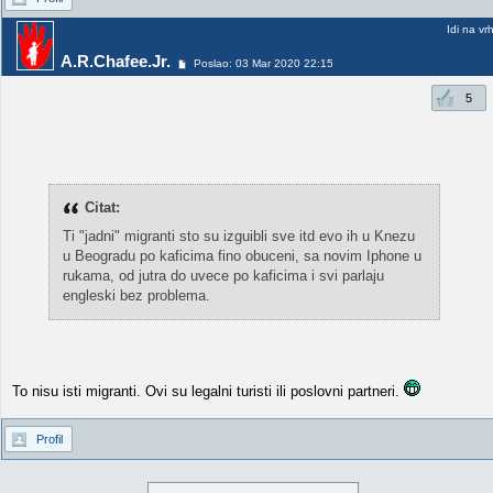
Idi na vr
A.R.Chafee.Jr.
Poslao: 03 Mar 2020 22:15
5
Citat:
Ti "jadni" migranti sto su izguibli sve itd evo ih u Knezu
u Beogradu po kaficima fino obuceni, sa novim Iphone u
rukama, od jutra do uvece po kaficima i svi parlaju
engleski bez problema.
To nisu isti migranti. Ovi su legalni turisti ili poslovni partneri.
Profil