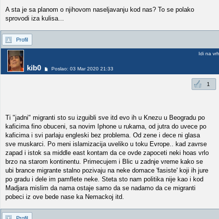
A sta je sa planom o njihovom naseljavanju kod nas? To se polako
sprovodi iza kulisa...
Profil
Idi na vr
kib0
Poslao: 03 Mar 2020 21:33
1
Ti "jadni" migranti sto su izguibli sve itd evo ih u Knezu u Beogradu po
kaficima fino obuceni, sa novim Iphone u rukama, od jutra do uvece po
kaficima i svi parlaju engleski bez problema. Od zene i dece ni glasa
sve muskarci. Po meni islamizacija uveliko u toku Evrope.. kad zavrse
zapad i istok sa middle east kontam da ce ovde zapoceti neki hoas vrlo
brzo na starom kontinentu. Primecujem i Blic u zadnje vreme kako se
ubi brance migrante stalno pozivaju na neke domace 'fasiste' koji ih jure
po gradu i dele im pamflete neke. Steta sto nam politika nije kao i kod
Madjara mislim da nama ostaje samo da se nadamo da ce migranti
pobeci iz ove bede nase ka Nemackoj itd.
Profil