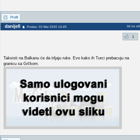
Profil
danijell
Idi na vr
Poslao: 03 Mar 2020 14:45
1
Taksisti na Balkanu će da trljaju ruke. Evo kako ih Turci prebacuju na
granicu sa Grčkom.