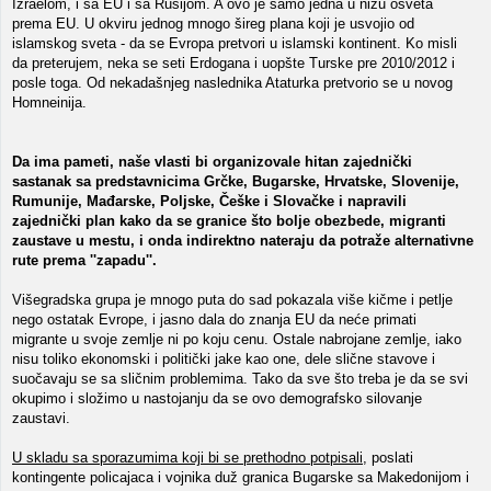
Izraelom, i sa EU i sa Rusijom. A ovo je samo jedna u nizu osveta
prema EU. U okviru jednog mnogo šireg plana koji je usvojio od
islamskog sveta - da se Evropa pretvori u islamski kontinent. Ko misli
da preterujem, neka se seti Erdogana i uopšte Turske pre 2010/2012 i
posle toga. Od nekadašnjeg naslednika Ataturka pretvorio se u novog
Homneinija.
Da ima pameti, naše vlasti bi organizovale hitan zajednički
sastanak sa predstavnicima Grčke, Bugarske, Hrvatske, Slovenije,
Rumunije, Mađarske, Poljske, Češke i Slovačke i napravili
zajednički plan kako da se granice što bolje obezbede, migranti
zaustave u mestu, i onda indirektno nateraju da potraže alternativne
rute prema ''zapadu''.
Višegradska grupa je mnogo puta do sad pokazala više kičme i petlje
nego ostatak Evrope, i jasno dala do znanja EU da neće primati
migrante u svoje zemlje ni po koju cenu. Ostale nabrojane zemlje, iako
nisu toliko ekonomski i politički jake kao one, dele slične stavove i
suočavaju se sa sličnim problemima. Tako da sve što treba je da se svi
okupimo i složimo u nastojanju da se ovo demografsko silovanje
zaustavi.
U skladu sa sporazumima koji bi se prethodno potpisali
, poslati
kontingente policajaca i vojnika duž granica Bugarske sa Makedonijom i