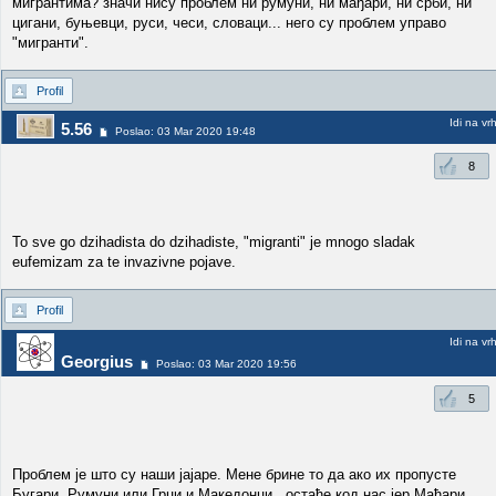
мигрантима? значи нису проблем ни румуни, ни мађари, ни срби, ни
цигани, буњевци, руси, чеси, словаци... него су проблем управо
"мигранти".
Profil
Idi na vr
5.56
Poslao: 03 Mar 2020 19:48
8
To sve go dzihadista do dzihadiste, "migranti" je mnogo sladak
eufemizam za te invazivne pojave.
Profil
Idi na vr
Georgius
Poslao: 03 Mar 2020 19:56
5
Проблем је што су наши јајаре. Мене брине то да ако их пропусте
Бугари, Румуни или Грци и Македонци...остаће код нас јер Мађари