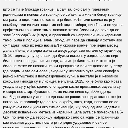
што се тиче блокаде границе, ја сам за. био сам у граничним
јединицама и понешто о граници се сећам, а и живим близу границе.
миграната овде има. не као што је било 2015. или колико их је у
сомбору, али их има. (кад смо већ код сомбора, синоћ сам се чуо са
пријатељем који живи тамо. локални хотел (мислим да рече да се
зове "слобода") их је пун, а прексиноћ су направили неки карамбол
тамо. била и полиција. елем, откуд им паре да спавају у хотелу ако
су "јадни" како их неко назива?) у скорије време, пре једно месец
дана виђена је и једна жена са двоје деце. све остало су мушки од
15-30 година. у пуној снази. да будем искрен, у задње време није
било неких специјалних испада, али их је било. чак ни то што је
било не може се назвати неким прекршајем или се доказати. у селу
где радим и где сам ловац виђени су неколико пута како спавају у
једној напуштеној и полуразрушеној кући, а нестало је и неколико
кокошака (можда су и лисице). међутим, 2015. их је било као мрава.
упадали су у куће, крали, спопадали касне пролазнике. заузели су
и скоро цео атар. буквално нисмо имали више од 300м где да
слободно идемо у лов. е онда сам се распитао код локалног шефа
пограничне полиције где се тачно крећу, како, када, повезао се са
румунском полицијом око сигнализације, и у року од две недеље и
десетак испаљених метака из карабина цела рута се померила за 5-
6км. почели су да тероришу мађарско село са којим се граничимо
као ловачко друштво. пошто је то једно удружење и сви се
познајемо, одрадили су телефони и мађари су применили исти