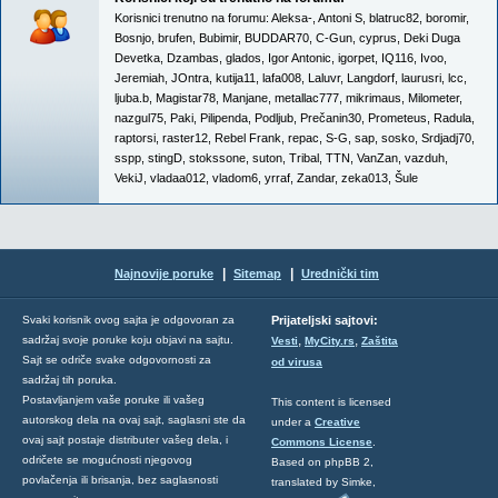
Korisnici trenutno na forumu:
Aleksa-
,
Antoni S
,
blatruc82
,
boromir
,
Bosnjo
,
brufen
,
Bubimir
,
BUDDAR70
,
C-Gun
,
cyprus
,
Deki Duga
Devetka
,
Dzambas
,
glados
,
Igor Antonic
,
igorpet
,
IQ116
,
Ivoo
,
Jeremiah
,
JOntra
,
kutija11
,
lafa008
,
Laluvr
,
Langdorf
,
laurusri
,
lcc
,
ljuba.b
,
Magistar78
,
Manjane
,
metallac777
,
mikrimaus
,
Milometer
,
nazgul75
,
Paki
,
Pilipenda
,
Podljub
,
Prečanin30
,
Prometeus
,
Radula
,
raptorsi
,
raster12
,
Rebel Frank
,
repac
,
S-G
,
sap
,
sosko
,
Srdjadj70
,
sspp
,
stingD
,
stokssone
,
suton
,
Tribal
,
TTN
,
VanZan
,
vazduh
,
VekiJ
,
vladaa012
,
vladom6
,
yrraf
,
Zandar
,
zeka013
,
Šule
|
|
Najnovije poruke
Sitemap
Urednički tim
Svaki korisnik ovog sajta je odgovoran za
Prijateljski sajtovi:
,
,
sadržaj svoje poruke koju objavi na sajtu.
Vesti
MyCity.rs
Zaštita
Sajt se odriče svake odgovornosti za
od virusa
sadržaj tih poruka.
Postavljanjem vaše poruke ili vašeg
This content is licensed
autorskog dela na ovaj sajt, saglasni ste da
under a
Creative
ovaj sajt postaje distributer vašeg dela, i
Commons License
.
odričete se mogućnosti njegovog
Based on phpBB 2,
povlačenja ili brisanja, bez saglasnosti
translated by Simke,