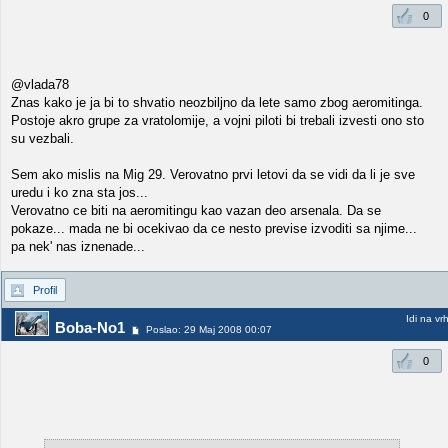
0
@vlada78
Znas kako je ja bi to shvatio neozbiljno da lete samo zbog aeromitinga.
Postoje akro grupe za vratolomije, a vojni piloti bi trebali izvesti ono sto
su vezbali.
Sem ako mislis na Mig 29. Verovatno prvi letovi da se vidi da li je sve
uredu i ko zna sta jos...
Verovatno ce biti na aeromitingu kao vazan deo arsenala. Da se
pokaze... mada ne bi ocekivao da ce nesto previse izvoditi sa njime...
pa nek' nas iznenade...
Profil
Idi na vr
Boba-No1
Poslao: 29 Maj 2008 00:07
0