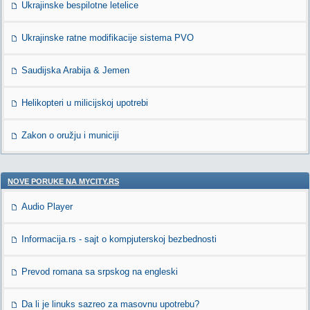
Ukrajinske bespilotne letelice
Ukrajinske ratne modifikacije sistema PVO
Saudijska Arabija & Jemen
Helikopteri u milicijskoj upotrebi
Zakon o oružju i municiji
NOVE PORUKE NA MYCITY.RS
Audio Player
Informacija.rs - sajt o kompjuterskoj bezbednosti
Prevod romana sa srpskog na engleski
Da li je linuks sazreo za masovnu upotrebu?