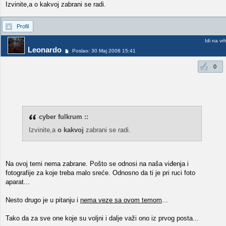
Izvinite,a o kakvoj zabrani se radi.
Profil
Idi na vr
Leonardo
Poslao: 30 Maj 2008 15:41
0
cyber fulkrum ::
Izvinite,a
o kakvoj
zabrani se radi.
Na ovoj temi nema zabrane. Pošto se odnosi na naša viđenja i
fotografije za koje treba malo sreće. Odnosno da ti je pri ruci foto
aparat...
Nesto drugo je u pitanju i
nema veze sa ovom temom
...
Tako da za sve one koje su voljni i dalje važi ono iz prvog posta...