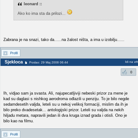
leonard ::
Ako ko ima sta da prilozi...
Zabrana je na snazi, tako da......na žalost ništa, a ima u izobilju......
Profil
Sjekloca
Idi na vr
Poslao: 29 Maj 2008 06:44
0
Ih, vidjao sam ja svasta. Ali, najupecatljiviji nebeski prizor za mene je
kad su daglasi s nishkog aerodroma odlazili u penziju. To je bilo negde
sedamdesetih valjda, leteli su u nekoj velikoj formaciji, mislim da ih je
bilo preko dvadesetak... antologijski prizor. Leteli su valjda na nekih
hiljadu metara, napravili jedan ili dva kruga iznad grada i otisli. Ono je
bilo kao na filmu.
Profil