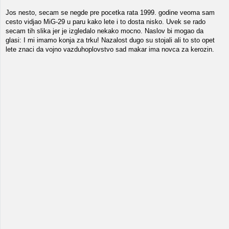
Jos nesto, secam se negde pre pocetka rata 1999. godine veoma sam
cesto vidjao MiG-29 u paru kako lete i to dosta nisko. Uvek se rado
secam tih slika jer je izgledalo nekako mocno. Naslov bi mogao da
glasi: I mi imamo konja za trku! Nazalost dugo su stojali ali to sto opet
lete znaci da vojno vazduhoplovstvo sad makar ima novca za kerozin.