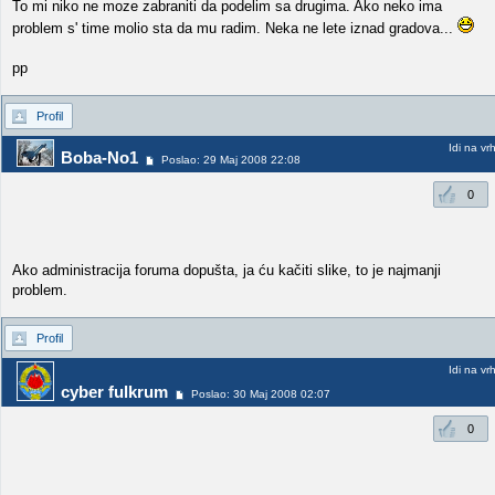
To mi niko ne moze zabraniti da podelim sa drugima. Ako neko ima
problem s' time molio sta da mu radim. Neka ne lete iznad gradova...
pp
Profil
Idi na vr
Boba-No1
Poslao: 29 Maj 2008 22:08
0
Ako administracija foruma dopušta, ja ću kačiti slike, to je najmanji
problem.
Profil
Idi na vr
cyber fulkrum
Poslao: 30 Maj 2008 02:07
0