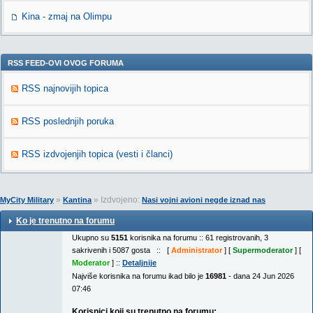
Kina - zmaj na Olimpu
RSS FEED-OVI OVOG FORUMA
RSS najnovijih topica
RSS poslednjih poruka
RSS izdvojenjih topica (vesti i članci)
»
» Izdvojeno:
MyCity Military
Kantina
Nasi vojni avioni negde iznad nas
Ko je trenutno na forumu
Ukupno su
5151
korisnika na forumu :: 61 registrovanih, 3
sakrivenih i 5087 gosta :: [
Administrator
] [
Supermoderator
] [
Moderator
] ::
Detaljnije
Najviše korisnika na forumu ikad bilo je
16981
- dana 24 Jun 2026
07:46
Korisnici koji su trenutno na forumu: