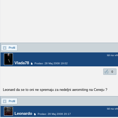
Profil
Idi na vr
Vlada78
Poslao: 28 Maj 2008 19:02
0
Leonard da se to oni ne spremaju za nedeljni aeromiting na Ceneju ?
Profil
Idi na vr
Leonardo
Poslao: 28 Maj 2008 20:17