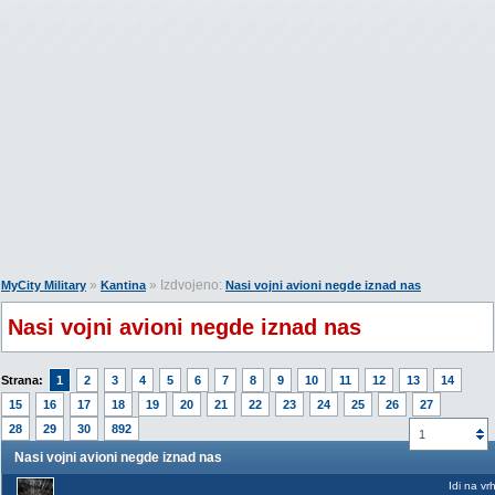
»
» Izdvojeno:
MyCity Military
Kantina
Nasi vojni avioni negde iznad nas
Nasi vojni avioni negde iznad nas
Strana:
1
2
3
4
5
6
7
8
9
10
11
12
13
14
15
16
17
18
19
20
21
22
23
24
25
26
27
28
29
30
892
1
Nasi vojni avioni negde iznad nas
Idi na vr