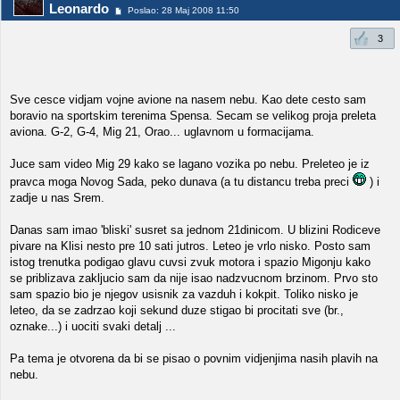
Leonardo
Poslao: 28 Maj 2008 11:50
3
Sve cesce vidjam vojne avione na nasem nebu. Kao dete cesto sam
boravio na sportskim terenima Spensa. Secam se velikog proja preleta
aviona. G-2, G-4, Mig 21, Orao... uglavnom u formacijama.
Juce sam video Mig 29 kako se lagano vozika po nebu. Preleteo je iz
pravca moga Novog Sada, peko dunava (a tu distancu treba preci
) i
zadje u nas Srem.
Danas sam imao 'bliski' susret sa jednom 21dinicom. U blizini Rodiceve
pivare na Klisi nesto pre 10 sati jutros. Leteo je vrlo nisko. Posto sam
istog trenutka podigao glavu cuvsi zvuk motora i spazio Migonju kako
se priblizava zakljucio sam da nije isao nadzvucnom brzinom. Prvo sto
sam spazio bio je njegov usisnik za vazduh i kokpit. Toliko nisko je
leteo, da se zadrzao koji sekund duze stigao bi procitati sve (br.,
oznake...) i uociti svaki detalj ...
Pa tema je otvorena da bi se pisao o povnim vidjenjima nasih plavih na
nebu.