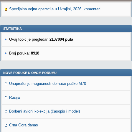
Specijalna vojna operacija u Ukrajini, 2026. komentari
STATISTIKA
Ovaj topic je pregledan
2137094 puta
Broj poruka:
8918
NOVE PORUKE U OVOM FORUMU
Unapređenje mogućnosti domaće puške M70
Rusija
Borbeni avioni kolekcija (časopis i model)
Crna Gora danas