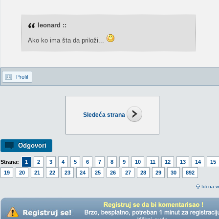
leonard ::
Ako ko ima šta da priloži...
Profil
Sledeća strana
Odgovori
Strana:
1
2
3
4
5
6
7
8
9
10
11
12
13
14
15
19
20
21
22
23
24
25
26
27
28
29
30
892
Idi na v