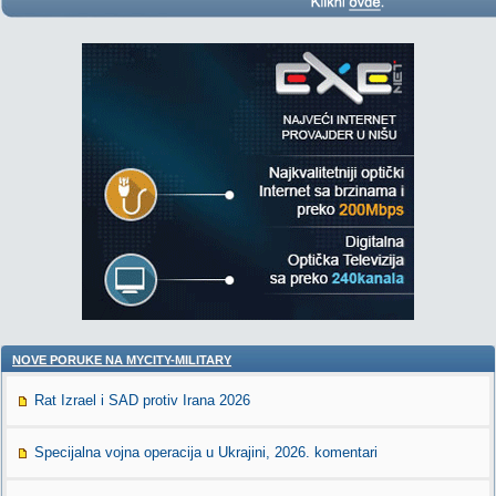
NOVE PORUKE NA MYCITY-MILITARY
Rat Izrael i SAD protiv Irana 2026
Specijalna vojna operacija u Ukrajini, 2026. komentari