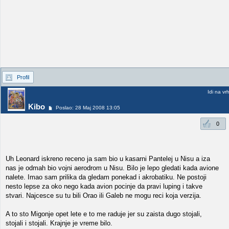
Profil
Idi na vr
Kibo
Poslao: 28 Maj 2008 13:05
0
Uh Leonard iskreno receno ja sam bio u kasarni Pantelej u Nisu a iza
nas je odmah bio vojni aerodrom u Nisu. Bilo je lepo gledati kada avione
nalete. Imao sam prilika da gledam ponekad i akrobatiku. Ne postoji
nesto lepse za oko nego kada avion pocinje da pravi luping i takve
stvari. Najcesce su tu bili Orao ili Galeb ne mogu reci koja verzija.
A to sto Migonje opet lete e to me raduje jer su zaista dugo stojali,
stojali i stojali. Krajnje je vreme bilo.