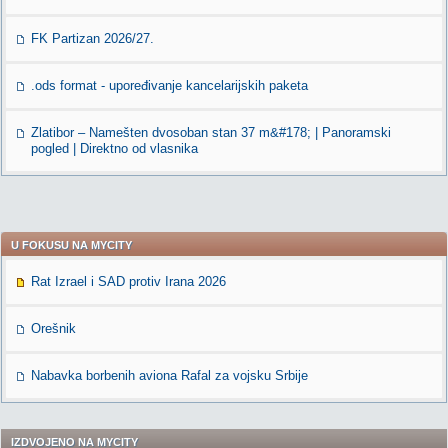
FK Partizan 2026/27.
.ods format - upoređivanje kancelarijskih paketa
Zlatibor – Namešten dvosoban stan 37 m&#178; | Panoramski
pogled | Direktno od vlasnika
U FOKUSU NA MYCITY
Rat Izrael i SAD protiv Irana 2026
Orešnik
Nabavka borbenih aviona Rafal za vojsku Srbije
IZDVOJENO NA MYCITY