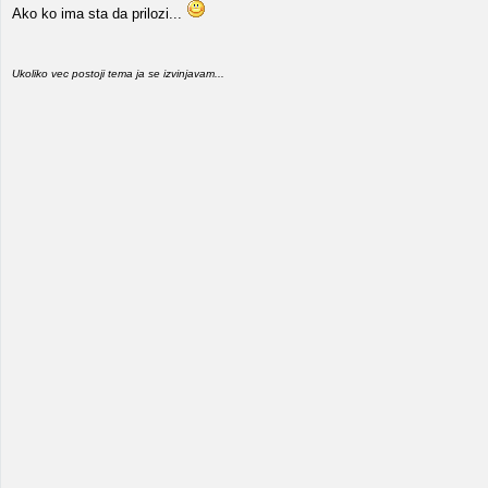
Ako ko ima sta da prilozi...
Ukoliko vec postoji tema ja se izvinjavam...