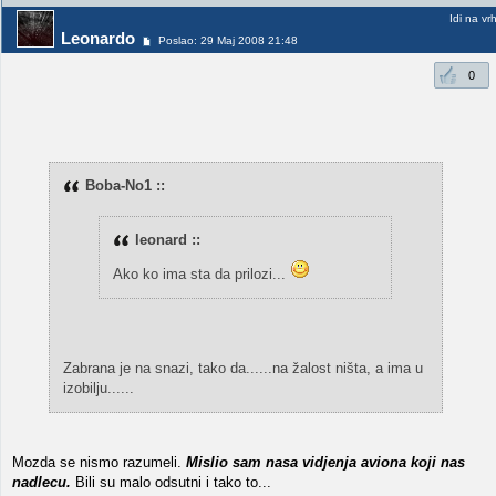
Idi na vr
Leonardo
Poslao: 29 Maj 2008 21:48
0
Boba-No1 ::
leonard ::
Ako ko ima sta da prilozi...
Zabrana je na snazi, tako da......na žalost ništa, a ima u
izobilju......
Mozda se nismo razumeli.
Mislio sam nasa vidjenja aviona koji nas
nadlecu.
Bili su malo odsutni i tako to...