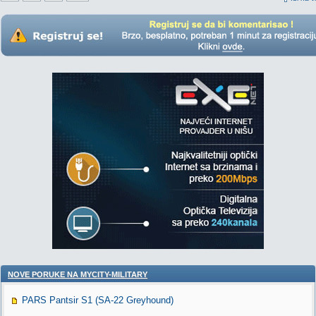
NOVE PORUKE NA MYCITY-MILITARY
PARS Pantsir S1 (SA-22 Greyhound)