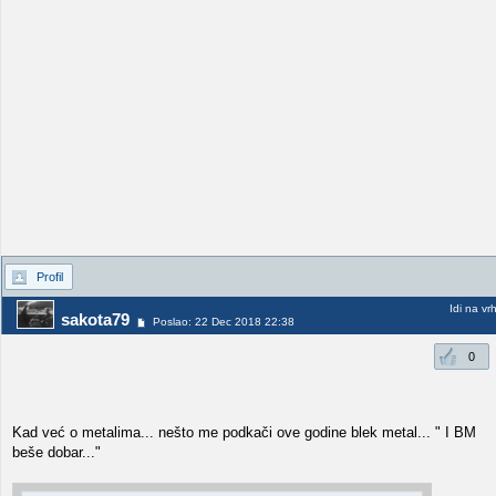
Profil
Idi na vr
sakota79
Poslao: 22 Dec 2018 22:38
0
Kad već o metalima... nešto me podkači ove godine blek metal... " I BM
beše dobar..."