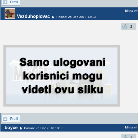
Profil
Idi na vr
Vazduhoplovac
Poslao: 25 Dec 2018 13:13
2
Profil
boyce
Idi na vr
Poslao: 25 Dec 2018 13:33
1