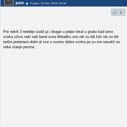
pein
Poslao: 22 Dec 2018 18:30
1
Pre nekih 3 nedelje izašli ja i drugar u jedan lokal u gradu kad tamo
svirka uživo neki naš bend svira Metaliku ono niti su bili loši niti su bili
nešta preterano dobri al sve u svemu dobra svirka pa su me navukli na
neke starije pesme.