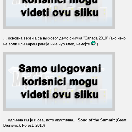
... основна верзија са њиховог демо снимка ''Canada 2010'' (ако неко
не воли или барем раније није чуо блек, немојте
)
... одлична им је и ова, исто акустична...
Song of the Summit
(Great
Brunswick Forest, 2018)