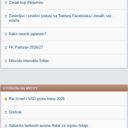
Zanati koji (Ne)umiru
Zanimljivi i smešni statusi sa Twittera,Facebooka i ostalih soc.
mreža
Kako nauciti japanski?
FK Partizan 2026/27.
Dilucida intervalla Srbije
U FOKUSU NA MYCITY
Rat Izrael i SAD protiv Irana 2026
Orešnik
Nabavka borbenih aviona Rafal za vojsku Srbije