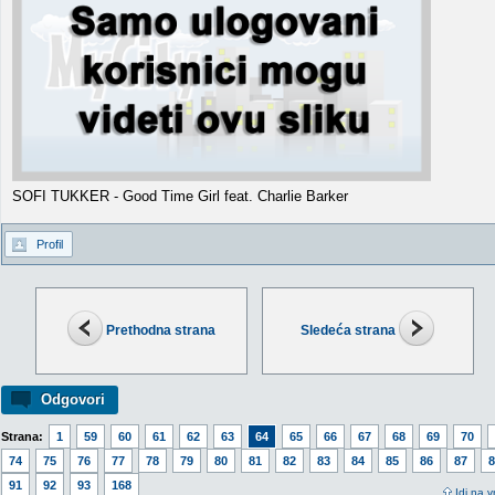
SOFI TUKKER - Good Time Girl feat. Charlie Barker
Profil
Prethodna strana
Sledeća strana
Odgovori
Strana:
1
59
60
61
62
63
64
65
66
67
68
69
70
74
75
76
77
78
79
80
81
82
83
84
85
86
87
8
91
92
93
168
Idi na v