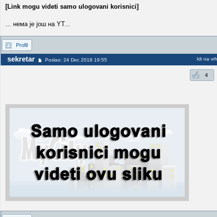
[Link mogu videti samo ulogovani korisnici]
... нема је још на YT...
Profil
sekretar
Idi na vr
Poslao: 24 Dec 2018 19:55
4