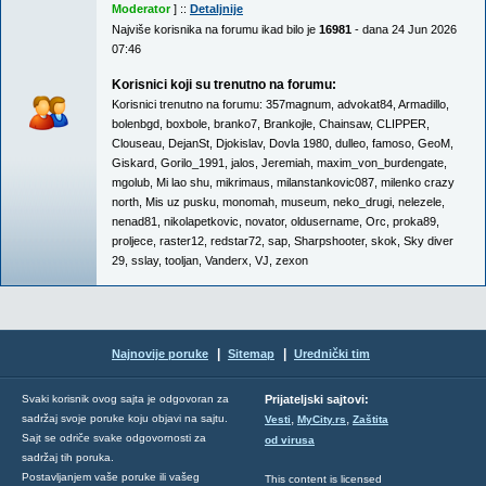
Moderator
] ::
Detaljnije
Najviše korisnika na forumu ikad bilo je
16981
- dana 24 Jun 2026
07:46
Korisnici koji su trenutno na forumu:
Korisnici trenutno na forumu:
357magnum
,
advokat84
,
Armadillo
,
bolenbgd
,
boxbole
,
branko7
,
Brankojle
,
Chainsaw
,
CLIPPER
,
Clouseau
,
DejanSt
,
Djokislav
,
Dovla 1980
,
dulleo
,
famoso
,
GeoM
,
Giskard
,
Gorilo_1991
,
jalos
,
Jeremiah
,
maxim_von_burdengate
,
mgolub
,
Mi lao shu
,
mikrimaus
,
milanstankovic087
,
milenko crazy
north
,
Mis uz pusku
,
monomah
,
museum
,
neko_drugi
,
nelezele
,
nenad81
,
nikolapetkovic
,
novator
,
oldusername
,
Orc
,
proka89
,
proljece
,
raster12
,
redstar72
,
sap
,
Sharpshooter
,
skok
,
Sky diver
29
,
sslay
,
tooljan
,
Vanderx
,
VJ
,
zexon
|
|
Najnovije poruke
Sitemap
Urednički tim
Svaki korisnik ovog sajta je odgovoran za
Prijateljski sajtovi:
,
,
sadržaj svoje poruke koju objavi na sajtu.
Vesti
MyCity.rs
Zaštita
Sajt se odriče svake odgovornosti za
od virusa
sadržaj tih poruka.
Postavljanjem vaše poruke ili vašeg
This content is licensed