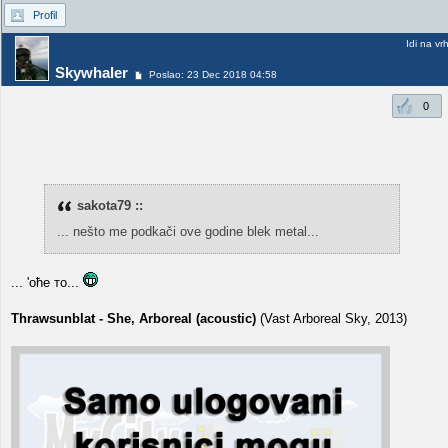
Profil
Idi na vr
Skywhaler
Poslao: 23 Dec 2018 04:58
0
sakota79 ::
... nešto me podkači ove godine blek metal...
... 'оће то...
Thrawsunblat - She, Arboreal (аcoustic)
(Vast Arboreal Sky, 2013)