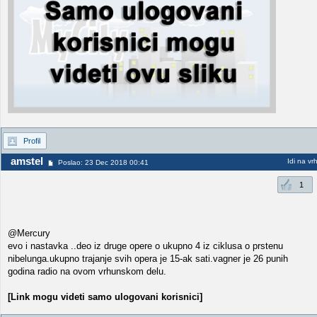
Profil
amstel
Idi na vr
Poslao: 23 Dec 2018 00:41
1
@Mercury
evo i nastavka ..deo iz druge opere o ukupno 4 iz ciklusa o prstenu
nibelunga.ukupno trajanje svih opera je 15-ak sati.vagner je 26 punih
godina radio na ovom vrhunskom delu.
[Link mogu videti samo ulogovani korisnici]