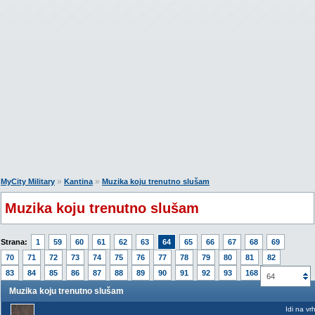
»
»
MyCity Military
Kantina
Muzika koju trenutno slušam
Muzika koju trenutno slušam
Strana:
1
59
60
61
62
63
64
65
66
67
68
69
70
71
72
73
74
75
76
77
78
79
80
81
82
83
84
85
86
87
88
89
90
91
92
93
168
64
Muzika koju trenutno slušam
Idi na vr