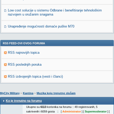
Low cost solucije u sistemu Odbrane i benefitiranje tehnološkim
razvojem u oružanim snagama
Unapređenje mogućnosti domaće puške M70
RSS FEED-OVI OVOG FORUMA
RSS najnovijih topica
RSS poslednjih poruka
RSS izdvojenjih topica (vesti i članci)
»
»
MyCity Military
Kantina
Muzika koju trenutno slušam
Ko je trenutno na forumu
Ukupno su
6113
korisnika na forumu :: 49 registrovanih, 5
sakrivenih i 6059 gosta :: [
Administrator
] [
Supermoderator
] [