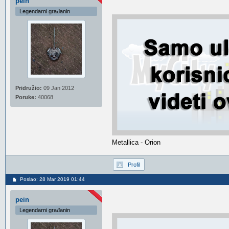
pein
Legendarni građanin
Pridružio:
09 Jan 2012
Poruke:
40068
Metallica - Orion
Profil
Poslao: 28 Mar 2019 01:44
pein
Legendarni građanin