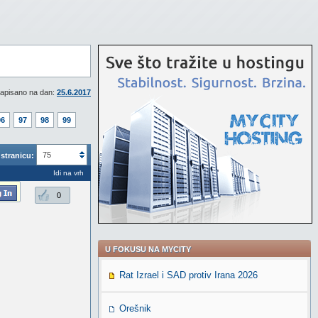
apisano na dan:
25.6.2017
96
97
98
99
75
stranicu:
Idi na vrh
0
U FOKUSU NA MYCITY
Rat Izrael i SAD protiv Irana 2026
Orešnik