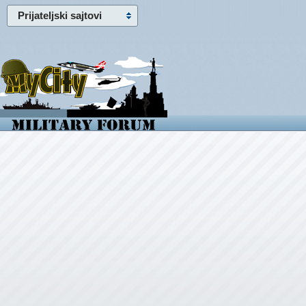
Prijateljski sajtovi