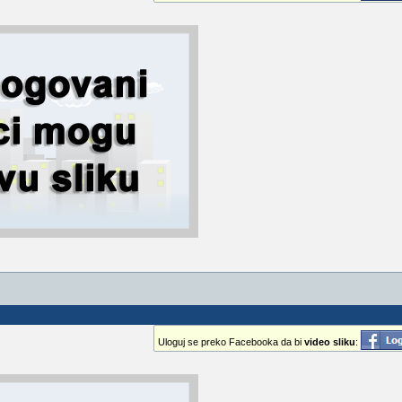
Uloguj se preko Facebooka da bi
video sliku
: