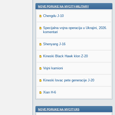
NOVE PORUKE NA MYCITY-MILITARY
Chengdu J-10
Specijalna vojna operacija u Ukrajini, 2026.
komentari
Shenyang J-16
Kineski Black Hawk klon Z-20
Vojni kamioni
Kineski lovac pete generacije J-20
Xian H-6
NOVE PORUKE NA MYCITY.RS