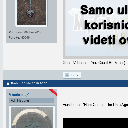
Pridružio:
09 Jan 2012
Poruke:
40068
Guns N' Roses - You Could Be Mine (
Profil
Poslao: 28 Mar 2019 10:56
Mixelotti
Administrator
Eurythmics "Here Comes The Rain Agai