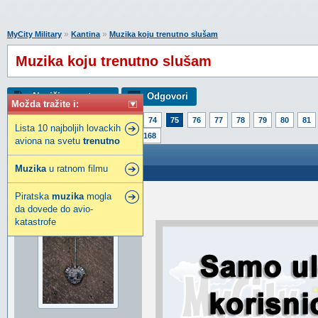
»
»
MyCity Military
Kantina
Muzika koju trenutno slušam
Muzika koju trenutno slušam
Napiši novu temu
Odgovori
Možda tražite i:
Strana:
1
70
71
72
73
74
75
76
77
78
79
80
81
Lista 10 najboljih lovackih
100
101
102
103
104
168
aviona na svetu
trenutno
Muzika koju trenutno slušam
Muzika
u ratnom filmu
Poslao: 25 Mar 2019 00:58
Piratska
muzika
mogla
pein
da dovede do avio-
Legendarni građanin
katastrofe