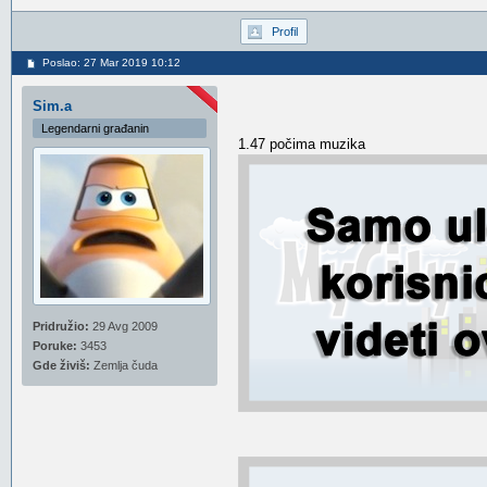
Profil
Poslao: 27 Mar 2019 10:12
Sim.a
Legendarni građanin
1.47 počima muzika
Pridružio:
29 Avg 2009
Poruke:
3453
Gde živiš:
Zemlja čuda