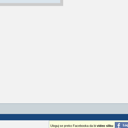
Uloguj se preko Facebooka da bi
video sliku
: