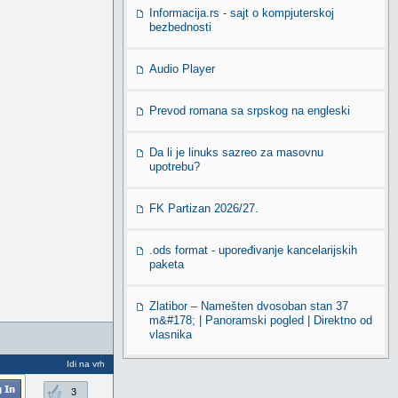
Informacija.rs - sajt o kompjuterskoj
bezbednosti
Audio Player
Prevod romana sa srpskog na engleski
Da li je linuks sazreo za masovnu
upotrebu?
FK Partizan 2026/27.
.ods format - upoređivanje kancelarijskih
paketa
Zlatibor – Namešten dvosoban stan 37
m&#178; | Panoramski pogled | Direktno od
vlasnika
Idi na vrh
3