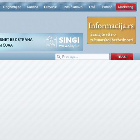
Registruj se
Kantina
Pravilnik
Lista članova
Traži
Pomoć
Marketing