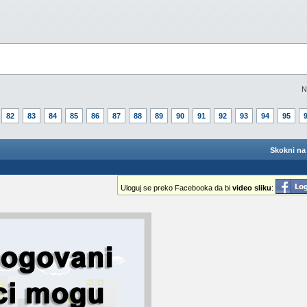
N
82
83
84
85
86
87
88
89
90
91
92
93
94
95
Skokni na 
Uloguj se preko Facebooka da bi
video sliku
: