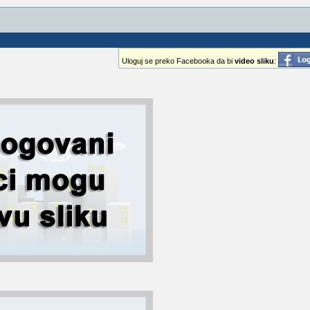
Uloguj se preko Facebooka da bi
video sliku
: