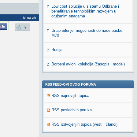
Low cost solucije u sistemu Odbrane i
benefitiranje tehnološkim razvojem u
oružanim snagama
Idi na vrh
2
Unapređenje mogućnosti domaće puške
M70
Rusija
Borbeni avioni kolekcija (časopis i model)
RSS FEED-OVI OVOG FORUMA
RSS najnovijih topica
RSS poslednjih poruka
RSS izdvojenjih topica (vesti i članci)