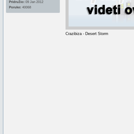
Pridružio:
09 Jan 2012
Poruke:
40068
Crazibiza - Desert Storm