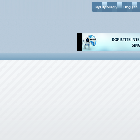
MyCity Military
Uloguj se