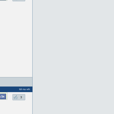
Idi na vrh
3