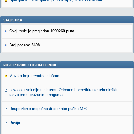
Specijalna vojna operacija u Ukrajini, 2026. komentari
STATISTIKA
Ovaj topic je pregledan
1090260 puta
Broj poruka:
3498
NOVE PORUKE U OVOM FORUMU
Muzika koju trenutno slušam
Low cost solucije u sistemu Odbrane i benefitiranje tehnološkim
razvojem u oružanim snagama
Unapređenje mogućnosti domaće puške M70
Rusija