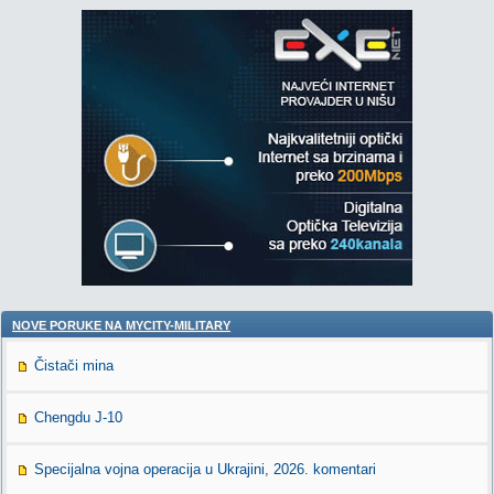
NOVE PORUKE NA MYCITY-MILITARY
Čistači mina
Chengdu J-10
Specijalna vojna operacija u Ukrajini, 2026. komentari