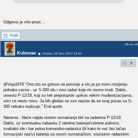
Odgovor je vrlo prost....
Profil
Idi na vr
Kubovac
Poslao: 28 Nov 2017 13:42
8
@Voja1978:"Ono sto se gotovo ne pominje a sto je po mom misljenju
jednako vazno - uz S-300 idu i novi radari koje mi nismo imali. Dakle,
umesto P-12/18, koji su tek prepotopski uprkos nekim modernizacijama,
stici ce nesto novo. Ja bih gledao na sve nacine da se ovaj posao sa S-
300 nekako realizuje." End quote
Naravno...Neće valjda sistem osmatranja biti sa radarima P-12/18.
Dakle, uz eventualnu nabavku 2 raketne baterije/vatrene jedinice,
svakako ide i bar jedna komandno-radarska (ili kako bi već bio tačan
formacijski naziv) baterija sa novim osmatračkim, visinskim radarskim