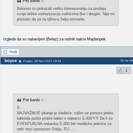
Pet banki ::
Belorusi su pokazali veliko interesovanju za prodaju
svoje teške mehanizacije rudnicima Bor i drugim. Nije mi
poznato da se ta njihova želja ostvarila.
Izgleda da su nabavljeni (Belaz) za rudnik bakra Majdanpek.
Profil
boyce
Idi na vr
Poslao: 28 Nov 2017 13:34
1
Pet banki ::
S
NAJVAŽNIJE pitanje je sledeće: zašto se ponovo preko
tabloida pušta probni balon o nabavci S-300?!?! Da li će
EVENTUALNA nabavka S-300 biti medijsko pokriće za
neki novi sporazum Srbije, EU......