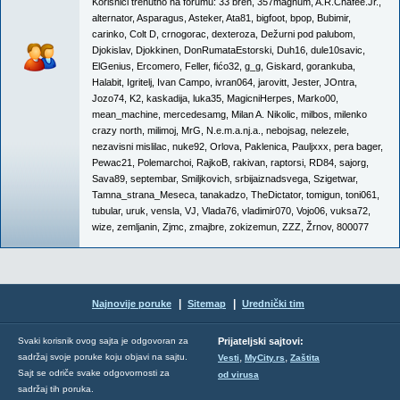
Korisnici trenutno na forumu:
33 bren
,
357magnum
,
A.R.Chafee.Jr.
,
alternator
,
Asparagus
,
Asteker
,
Ata81
,
bigfoot
,
bpop
,
Bubimir
,
carinko
,
Colt D
,
crnogorac
,
dexteroza
,
Dežurni pod palubom
,
Djokislav
,
Djokkinen
,
DonRumataEstorski
,
Duh16
,
dule10savic
,
ElGenius
,
Ercomero
,
Feller
,
fićo32
,
g_g
,
Giskard
,
gorankuba
,
Halabit
,
Igritelj
,
Ivan Campo
,
ivran064
,
jarovitt
,
Jester
,
JOntra
,
Jozo74
,
K2
,
kaskadija
,
luka35
,
MagicniHerpes
,
Marko00
,
mean_machine
,
mercedesamg
,
Milan A. Nikolic
,
milbos
,
milenko
crazy north
,
milimoj
,
MrG
,
N.e.m.a.nj.a.
,
nebojsag
,
nelezele
,
nezavisni mislilac
,
nuke92
,
Orlova
,
Paklenica
,
Pauljxxx
,
pera bager
,
Pewac21
,
Polemarchoi
,
RajkoB
,
rakivan
,
raptorsi
,
RD84
,
sajorg
,
Sava89
,
septembar
,
Smiljkovich
,
srbijaiznadsvega
,
Szigetwar
,
Tamna_strana_Meseca
,
tanakadzo
,
TheDictator
,
tomigun
,
toni061
,
tubular
,
uruk
,
vensla
,
VJ
,
Vlada76
,
vladimir070
,
Vojo06
,
vuksa72
,
wize
,
zemljanin
,
Zjmc
,
zmajbre
,
zokizemun
,
ZZZ
,
Žrnov
,
800077
|
|
Najnovije poruke
Sitemap
Urednički tim
Svaki korisnik ovog sajta je odgovoran za
Prijateljski sajtovi:
,
,
sadržaj svoje poruke koju objavi na sajtu.
Vesti
MyCity.rs
Zaštita
Sajt se odriče svake odgovornosti za
od virusa
sadržaj tih poruka.