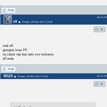
Profil
Idi na vr
x9
Poslao: 28 Nov 2017 13:05
0
mali off:
georgius imas PP..
na zalost nije bas tako sve rozikasto.
off ende
Profil
W123
Idi na vr
Poslao: 28 Nov 2017 13:33
0