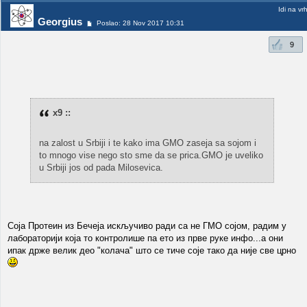
Idi na vr
Georgius
Poslao: 28 Nov 2017 10:31
9
x9 ::
na zalost u Srbiji i te kako ima GMO zaseja sa sojom i
to mnogo vise nego sto sme da se prica.GMO je uveliko
u Srbiji jos od pada Milosevica.
Соја Протеин из Бечеја искључиво ради са не ГМО сојом, радим у
лабораторији која то контролише па ето из прве руке инфо...а они
ипак држе велик део "колача" што се тиче соје тако да није све црно