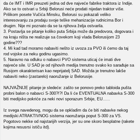
da će IMT i IMR preuzeti jedna od dve najveće fabrike traktora iz Indije.
Ako se to ostvari u Srbiji Belorusi neće prodati nijedan traktor više.
Prilikom posete Vučića Minsku, Belorusi su pokazali veliko
interesovanju za prodaju svoje teške mehanizacije rudnicima Bor i
drugim. Nije mi poznato da se ta njihova želja ostvarila.
3. Postavlja se pitanje koliko puta Srbija može da predovora, dogovara i
na kraju ništa ne realizuje sa čovekom koji vlada Belorusijom 23
godine???
4. Mi kad tad moramo nabaviti nešto iz uvoza za PVO ili ćemo da taj
rod vojske za neku godinu ugasimo.
5. Naravno na odluku o nabavci PVO sistema uticaj će imati dve
najveće sile. U SAD je od njihovih medija trenutno svako ko sarađuje sa
Rusijom okarakterisan kao neprijatelj SAD. Možda je trenutno lakše
nabaviti neko (zastarelo) naoružanje iz Belorusije.
NAJVAŽNIJE pitanje je sledeće: zašto se ponovo preko tabloida pušta
probni balon o nabavci S-300?!?! Da li će EVENTUALNA nabavka S-300
biti medijsko pokriće za neki novi sporazum Srbije, EU......
Iz svega navedenog, mogu da se opkladim da će biti nabavke nekog
medijski ATRAKTIVNOG sistema naoružanja poput S-300 za VS.
Pogotovo nekke od najstarijih verzija, jer su one skoro besplatne (rakete
kojima resusrsi ističu itd).