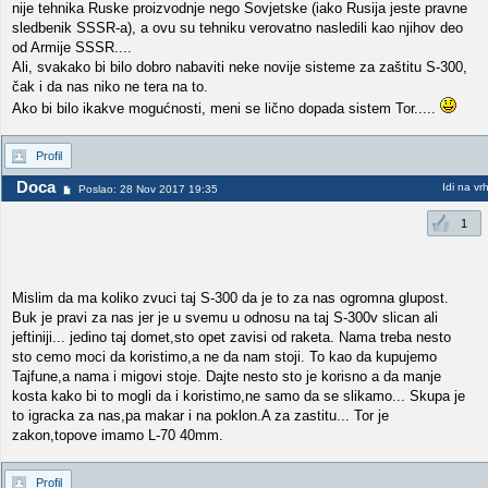
nije tehnika Ruske proizvodnje nego Sovjetske (iako Rusija jeste pravne
sledbenik SSSR-a), a ovu su tehniku verovatno nasledili kao njihov deo
od Armije SSSR....
Ali, svakako bi bilo dobro nabaviti neke novije sisteme za zaštitu S-300,
čak i da nas niko ne tera na to.
Ako bi bilo ikakve mogućnosti, meni se lično dopada sistem Tor.....
Profil
Doca
Idi na vr
Poslao: 28 Nov 2017 19:35
1
Mislim da ma koliko zvuci taj S-300 da je to za nas ogromna glupost.
Buk je pravi za nas jer je u svemu u odnosu na taj S-300v slican ali
jeftiniji... jedino taj domet,sto opet zavisi od raketa. Nama treba nesto
sto cemo moci da koristimo,a ne da nam stoji. To kao da kupujemo
Tajfune,a nama i migovi stoje. Dajte nesto sto je korisno a da manje
kosta kako bi to mogli da i koristimo,ne samo da se slikamo... Skupa je
to igracka za nas,pa makar i na poklon.A za zastitu... Tor je
zakon,topove imamo L-70 40mm.
Profil