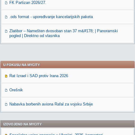
FK Partizan 2026/27.
.ods format - upoređivanje kancelarijskih paketa
Zlatibor – Namešten dvosoban stan 37 m&#178; | Panoramski
pogled | Direktno od vlasnika
U FOKUSU NA MYCITY
Rat Izrael i SAD protiv Irana 2026
Orešnik
Nabavka borbenih aviona Rafal za vojsku Srbije
IZDVOJENO NA MYCITY