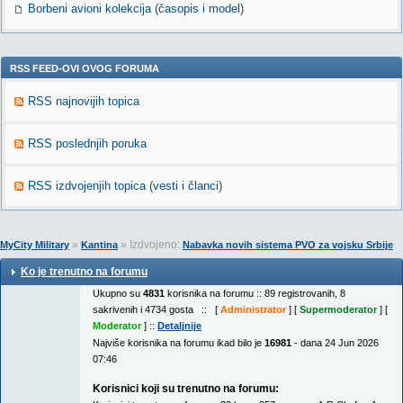
Borbeni avioni kolekcija (časopis i model)
RSS FEED-OVI OVOG FORUMA
RSS najnovijih topica
RSS poslednjih poruka
RSS izdvojenjih topica (vesti i članci)
»
» Izdvojeno:
MyCity Military
Kantina
Nabavka novih sistema PVO za vojsku Srbije
Ko je trenutno na forumu
Ukupno su
4831
korisnika na forumu :: 89 registrovanih, 8
sakrivenih i 4734 gosta :: [
Administrator
] [
Supermoderator
] [
Moderator
] ::
Detaljnije
Najviše korisnika na forumu ikad bilo je
16981
- dana 24 Jun 2026
07:46
Korisnici koji su trenutno na forumu: