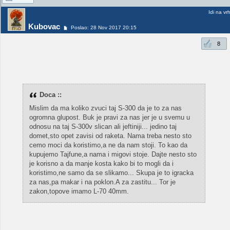
Idi na vr
Kubovac
Poslao: 28 Nov 2017 20:15
8
Doca ::
Mislim da ma koliko zvuci taj S-300 da je to za nas
ogromna glupost. Buk je pravi za nas jer je u svemu u
odnosu na taj S-300v slican ali jeftiniji... jedino taj
domet,sto opet zavisi od raketa. Nama treba nesto sto
cemo moci da koristimo,a ne da nam stoji. To kao da
kupujemo Tajfune,a nama i migovi stoje. Dajte nesto sto
je korisno a da manje kosta kako bi to mogli da i
koristimo,ne samo da se slikamo... Skupa je to igracka
za nas,pa makar i na poklon.A za zastitu... Tor je
zakon,topove imamo L-70 40mm.