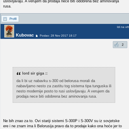
uslovljavaju. A verujem da prodaja nece biti odobrena bez aminovanja
rusa.
Profil
Idi na vr
Kubovac
Poslao: 28 Nov 2017 18:17
2
lord sir giga ::
da li bi uz nabavku s-300 od belorusa morali da
nabavljamo nesto za zastitu tog sistema tipa tunguska ili
nesto modernije posto to rusi uslovljavaju. A verujem da
prodaja nece biti odobrena bez aminovanja rusa.
Ne bih znao za to. Ovi stariji sistemi S-300P i S-300V su iz sovjetske
ere i ne znam ima li Belorusija pravo da to prodaje kako ona hoće jer to