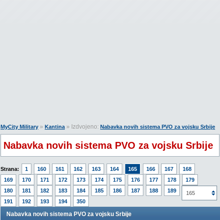
»
» Izdvojeno:
MyCity Military
Kantina
Nabavka novih sistema PVO za vojsku Srbije
Nabavka novih sistema PVO za vojsku Srbije
Strana:
1
160
161
162
163
164
165
166
167
168
169
170
171
172
173
174
175
176
177
178
179
180
181
182
183
184
185
186
187
188
189
190
165
191
192
193
194
350
Nabavka novih sistema PVO za vojsku Srbije