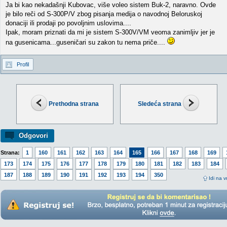
Ja bi kao nekadašnji Kubovac, više voleo sistem Buk-2, naravno. Ovde
je bilo reči od S-300P/V zbog pisanja medija o navodnoj Beloruskoj
donaciji ili prodaji po povoljnim uslovima....
Ipak, moram priznati da mi je sistem S-300V/VM veoma zanimljiv jer je
na gusenicama...guseničari su zakon tu nema priče....
Profil
Prethodna strana
Sledeća strana
Odgovori
Strana:
1
160
161
162
163
164
165
166
167
168
169
173
174
175
176
177
178
179
180
181
182
183
184
187
188
189
190
191
192
193
194
350
Idi na v