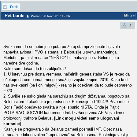
Profil
Pet banki
Idi na vr
Poslao: 28 Nov 2017 12:36
2
Svi znamo da se nebrojeno puta po žutoj štampi zloupotrebljavala
nabavka aviona i PVO sistema iz Belorusije u svrhu marketinga.
Međutim, ja mislim da će "NEŠTO" biti nabavljeno iz Belorusije u
naredne dve godine.
Kako sam došao do tog zaključka?
1. U intevrjuu pre dosta vremena, načelnik generalštaba VS je rekao da
očekuje da ćemo imati mnogo snažniju vojsku krajem 2019. Kako kod
nas sve kasni (pa i oni migovi) - realno je očekivati da to bude ostvareno
2020.
2. Suviše se usko gleda na saradnju sa drugim državama, pogotovo sa
Belorusijom. Lukašenko je predsednik Belorusije od 1994!!! Prvo mu je
Boris Tadić obećavao svašta a nije ispunio NIŠTA. Onda je Pajtić
POTPISAO UGOVOR kao predsednik Izvršnog veća AP Vojvodine o
proizvodnji traktora Belarus.
[Link mogu videti samo ulogovani
korisnici]
Kasnije se pregovaralo da Belarus zameni posrnuli IMT. Opet naša
strana nije bila dovoljno "koperativna" sa Belorusima. Poslednja vest je