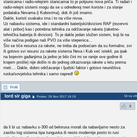
stanicama i radio-relejnim stanicamai to je potpuno nova priča. Ti radari i
radio-relejni sistemi mogu da se u određenoj meri koriste i za slanje
podataka Nevama (i Kubovima), dok ih još imamo.
Dakle, koristi svakako ima i to na više nivoa.
Uz nabavku sistema, ide i standardni baterijski/divizioni RAP (rezervni
alat i pribor) kao i potrebna tehnika za održavanje raketa (raketno-
tehnička baterija ili divizion). To je dakle jedan složen sistem, koji bi na
više načina podigao naš PVO za više stepenica...
Što se tiče resursa za rakete, ne treba da podsećam da su formalno, svi
ili gotovo svi resursi za rakete sistema Neva i Kub već istekli, pa ipak
na bojevim gađanjima (a jedno je bilo čini mi se ranije ove godine ili
krajem prošle) nije došlo ni do jednog otkazivanja rakete u letu prema
meti.... Dakle, dobro održavanje i ljudski faktor i gotovo neuništiva
ruska/sovjetska tehnika i samo napred!
Profil
lord sir giga
Idi na vr
Poslao: 28 Nov 2017 16:19
0
da li bi uz nabavku s-300 od belorusa morali da nabavljamo nesto za
zastitu tog sistema tipa tunguska ili nesto modernije posto to rusi