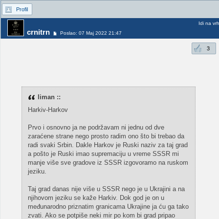
Profil
Idi na vr
crnitrn
Poslao: 07 Maj 2022 21:47
3
liman ::
Harkiv-Harkov
Prvo i osnovno ja ne podržavam ni jednu od dve
zaraćene strane nego prosto radim ono što bi trebao da
radi svaki Srbin. Dakle Harkov je Ruski naziv za taj grad
a pošto je Ruski imao supremaciju u vreme SSSR mi
manje više sve gradove iz SSSR izgovoramo na ruskom
jeziku.
Taj grad danas nije više u SSSR nego je u Ukrajini a na
njihovom jeziku se kaže Harkiv. Dok god je on u
međunarodno priznatim granicama Ukrajine ja ću ga tako
zvati. Ako se potpiše neki mir po kom bi grad pripao