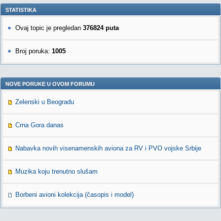
STATISTIKA
Ovaj topic je pregledan
376824 puta
Broj poruka:
1005
NOVE PORUKE U OVOM FORUMU
Zelenski u Beogradu
Crna Gora danas
Nabavka novih visenamenskih aviona za RV i PVO vojske Srbije
Muzika koju trenutno slušam
Borbeni avioni kolekcija (časopis i model)