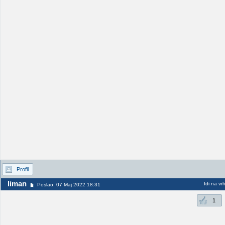
Profil
liman
Idi na vr
Poslao: 07 Maj 2022 18:31
1