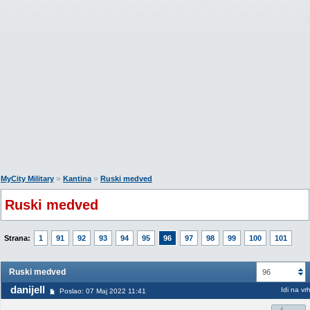
»
»
MyCity Military
Kantina
Ruski medved
Ruski medved
Strana:
1
91
92
93
94
95
96
97
98
99
100
101
Ruski medved
96
danijell
Idi na vr
Poslao: 07 Maj 2022 11:41