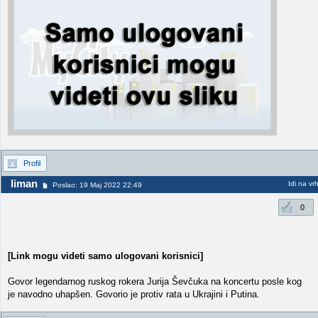
Profil
liman
Idi na vr
Poslao: 19 Maj 2022 22:49
0
[Link mogu videti samo ulogovani korisnici]
Govor legendarnog ruskog rokera Jurija Ševčuka na koncertu posle kog
je navodno uhapšen. Govorio je protiv rata u Ukrajini i Putina.