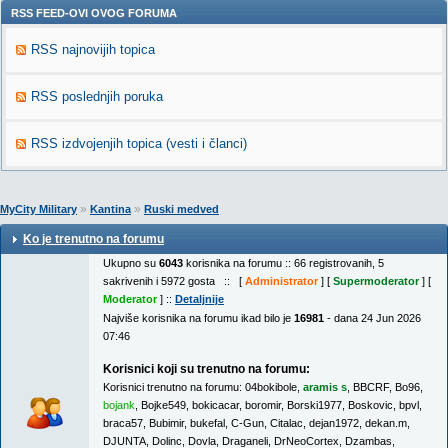
RSS FEED-OVI OVOG FORUMA
RSS najnovijih topica
RSS poslednjih poruka
RSS izdvojenjih topica (vesti i članci)
»
»
MyCity Military
Kantina
Ruski medved
Ko je trenutno na forumu
Ukupno su
6043
korisnika na forumu :: 66 registrovanih, 5
sakrivenih i 5972 gosta :: [
Administrator
] [
Supermoderator
] [
Moderator
] ::
Detaljnije
Najviše korisnika na forumu ikad bilo je
16981
- dana 24 Jun 2026
07:46
Korisnici koji su trenutno na forumu:
Korisnici trenutno na forumu:
04bokibole
,
aramis s
,
BBCRF
,
Bo96
,
bojank
,
Bojke549
,
bokicacar
,
boromir
,
Borski1977
,
Boskovic
,
bpvl
,
braca57
,
Bubimir
,
bukefal
,
C-Gun
,
Citalac
,
dejan1972
,
dekan.m
,
DJUNTA
,
Dolinc
,
Dovla
,
Draganeli
,
DrNeoCortex
,
Dzambas
,