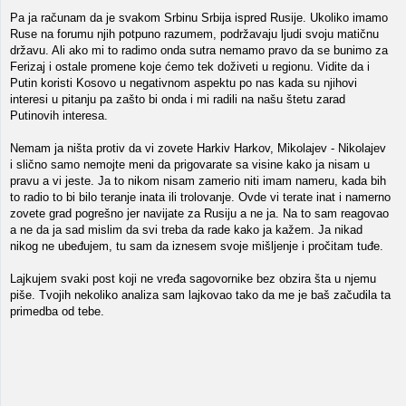
Pa ja računam da je svakom Srbinu Srbija ispred Rusije. Ukoliko imamo
Ruse na forumu njih potpuno razumem, podržavaju ljudi svoju matičnu
državu. Ali ako mi to radimo onda sutra nemamo pravo da se bunimo za
Ferizaj i ostale promene koje ćemo tek doživeti u regionu. Vidite da i
Putin koristi Kosovo u negativnom aspektu po nas kada su njihovi
interesi u pitanju pa zašto bi onda i mi radili na našu štetu zarad
Putinovih interesa.
Nemam ja ništa protiv da vi zovete Harkiv Harkov, Mikolajev - Nikolajev
i slično samo nemojte meni da prigovarate sa visine kako ja nisam u
pravu a vi jeste. Ja to nikom nisam zamerio niti imam nameru, kada bih
to radio to bi bilo teranje inata ili trolovanje. Ovde vi terate inat i namerno
zovete grad pogrešno jer navijate za Rusiju a ne ja. Na to sam reagovao
a ne da ja sad mislim da svi treba da rade kako ja kažem. Ja nikad
nikog ne ubeđujem, tu sam da iznesem svoje mišljenje i pročitam tuđe.
Lajkujem svaki post koji ne vređa sagovornike bez obzira šta u njemu
piše. Tvojih nekoliko analiza sam lajkovao tako da me je baš začudila ta
primedba od tebe.