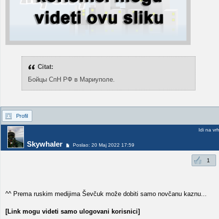
Citat:
Бойцы СпН РФ в Мариуполе.
Profil
Idi na vr
Skywhaler
Poslao: 20 Maj 2022 17:59
1
^^ Prema ruskim medijima Ševčuk može dobiti samo novčanu kaznu...
[Link mogu videti samo ulogovani korisnici]