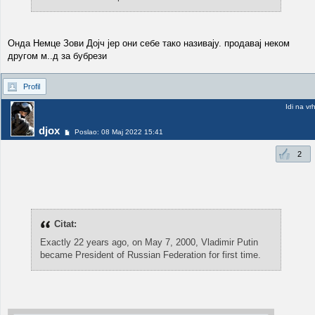
Онда Немце Зови Дојч јер они себе тако називају. продавај неком
другом м..д за бубрези
Profil
Idi na vr
djox
Poslao: 08 Maj 2022 15:41
2
Citat:
Exactly 22 years ago, on May 7, 2000, Vladimir Putin
became President of Russian Federation for first time.