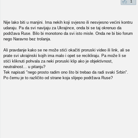
1
Nije lako biti u manjini. Ima nekih koji svjesno ili nesvjesno većini kontru
udaraju. Pa da svi navijaju za Ukrajince, onda bi se taj okrenuo da
podržava Ruse. Bilo bi monotono da svi isto misle. Onda ne bi bio forum
nego Naravno bez trolanja.
Ali pravdanje kako se ne može stići okačiti proruski video ili link, ali se
prate svi ukrajinski kojih ima malo i opet se recikliraju. Pa može li se
stići kliknuti pohvala za neki proruski klip ako je objektivnost,
neutralnost... u pitanju?
Tek napisati "nego prosto radim ono što bi trebao da radi svaki Srbin".
Po čemu je to različito od strane koja slijepo podržava Ruse?