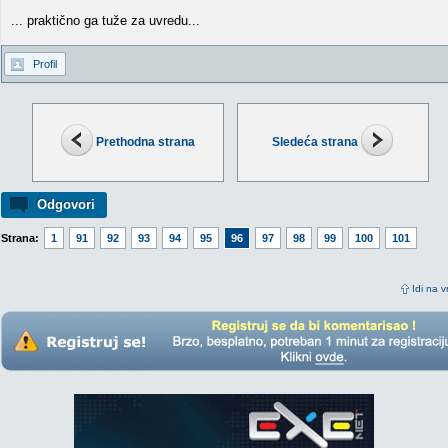
... praktično ga tuže za uvredu...
Profil
Prethodna strana
Sledeća strana
Odgovori
Strana:
1
91
92
93
94
95
96
97
98
99
100
101
Idi na v