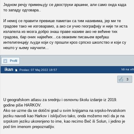
Једном речју примењују се двоструки аршини, али само онда када
то западу одговара..
И немој се правити превише паметан са тим називима, јер ми те
градове тако не изговарамо, а ако си учио географију и није ти иста
излапела из мозга добро знаш праве називе ако не већине тих
градова, бар оних највећих...са оваквим писањем вређаш
интелигенцију људи који су прошли кроз српско школство и који су
нешто у њему научили...
Profil
ikan
Idi na vr
Poslao: 07 Maj 2022 18:57
3
U geografskom atlasu za srednju i osnovnu školu izdanje iz 2019.
godine piše HARKOV.
Ako se uzme da se dotični grad u svim knjigama na srpsko-hrvatskom
jeziku navodi kao Harkov i isključivo tako, onda možemo reći da je na
srpskom jeziku ukorenjeno to ime, kao recimo Beč ili Solun, i jedino je
pod tim imenom prepoznatljiv.