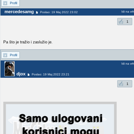
Profil
mercedesamg
Idi na vr
Poslao: 19 Maj 2022 23:02
1
Pa što je tražio i zaslužio je.
Profil
Idi na vr
djox
Poslao: 19 Maj 2022 23:21
1