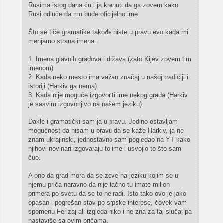
Rusima istog dana ću i ja krenuti da ga zovem kako
Rusi odluče da mu bude oficijelno ime.
Što se tiče gramatike takođe niste u pravu evo kada mi
menjamo strana imena :
1. Imena glavnih gradova i država (zato Kijev zovem tim
imenom)
2. Kada neko mesto ima važan značaj u našoj tradiciji i
istoriji (Harkiv ga nema)
3. Kada nije moguće izgovoriti ime nekog grada (Harkiv
je sasvim izgovorljivo na našem jeziku)
Dakle i gramatički sam ja u pravu. Jedino ostavljam
mogućnost da nisam u pravu da se kaže Harkiv, ja ne
znam ukrajinski, jednostavno sam pogledao na YT kako
njihovi novinari izgovaraju to ime i usvojio to što sam
čuo.
A ono da grad mora da se zove na jeziku kojim se u
njemu priča naravno da nije tačno tu imate milion
primera po svetu da se to ne radi. Isto tako ovo je jako
opasan i pogrešan stav po srpske interese, čovek vam
spomenu Ferizaj ali izgleda niko i ne zna za taj slučaj pa
nastaviše sa ovim pričama.