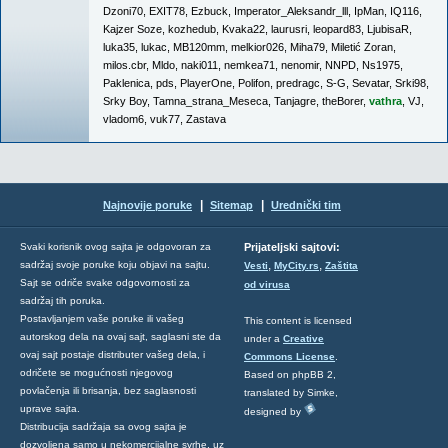
Dzoni70
,
EXIT78
,
Ezbuck
,
Imperator_Aleksandr_lll
,
IpMan
,
IQ116
,
Kajzer Soze
,
kozhedub
,
Kvaka22
,
laurusri
,
leopard83
,
LjubisaR
,
luka35
,
lukac
,
MB120mm
,
melkior026
,
Miha79
,
Miletić Zoran
,
milos.cbr
,
Mldo
,
naki011
,
nemkea71
,
nenomir
,
NNPD
,
Ns1975
,
Paklenica
,
pds
,
PlayerOne
,
Polifon
,
predragc
,
S-G
,
Sevatar
,
Srki98
,
Srky Boy
,
Tamna_strana_Meseca
,
Tanjagre
,
theBorer
,
vathra
,
VJ
,
vladom6
,
vuk77
,
Zastava
|
|
Najnovije poruke
Sitemap
Urednički tim
Svaki korisnik ovog sajta je odgovoran za
Prijateljski sajtovi:
,
,
sadržaj svoje poruke koju objavi na sajtu.
Vesti
MyCity.rs
Zaštita
Sajt se odriče svake odgovornosti za
od virusa
sadržaj tih poruka.
Postavljanjem vaše poruke ili vašeg
This content is licensed
autorskog dela na ovaj sajt, saglasni ste da
under a
Creative
ovaj sajt postaje distributer vašeg dela, i
Commons License
.
odričete se mogućnosti njegovog
Based on phpBB 2,
povlačenja ili brisanja, bez saglasnosti
translated by Simke,
uprave sajta.
designed by
Distribucija sadržaja sa ovog sajta je
dozvoljena samo u nekomercijalne svrhe, uz