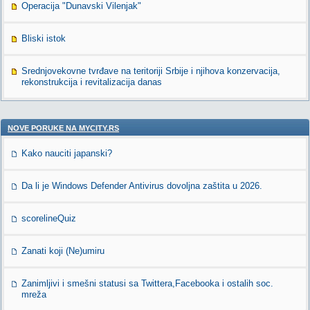
Operacija "Dunavski Vilenjak"
Bliski istok
Srednjovekovne tvrđave na teritoriji Srbije i njihova konzervacija,
rekonstrukcija i revitalizacija danas
NOVE PORUKE NA MYCITY.RS
Kako nauciti japanski?
Da li je Windows Defender Antivirus dovoljna zaštita u 2026.
scorelineQuiz
Zanati koji (Ne)umiru
Zanimljivi i smešni statusi sa Twittera,Facebooka i ostalih soc.
mreža