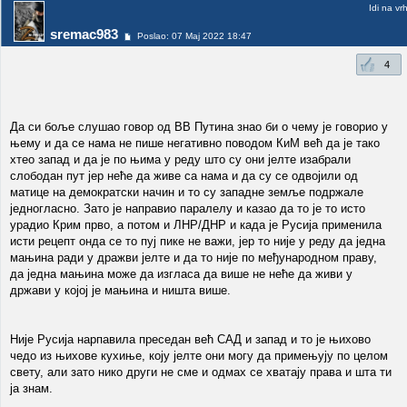
Idi na vr
sremac983
Poslao: 07 Maj 2022 18:47
4
Да си боље слушао говор од ВВ Путина знао би о чему је говорио у
њему и да се нама не пише негативно поводом КиМ већ да је тако
хтео запад и да је по њима у реду што су они јелте изабрали
слободан пут јер неће да живе са нама и да су се одвојили од
матице на демократски начин и то су западне земље подржале
једногласно. Зато је направио паралелу и казао да то је то исто
урадио Крим прво, а потом и ЛНР/ДНР и када је Русија применила
исти рецепт онда се то пуј пике не важи, јер то није у реду да једна
мањина ради у дражви јелте и да то није по међународном праву,
да једна мањина може да изгласа да више не неће да живи у
држави у којој је мањина и ништа више.
Није Русија нарпавила преседан већ САД и запад и то је њихово
чедо из њихове кухиње, коју јелте они могу да примењују по целом
свету, али зато нико други не сме и одмах се хватају права и шта ти
ја знам.