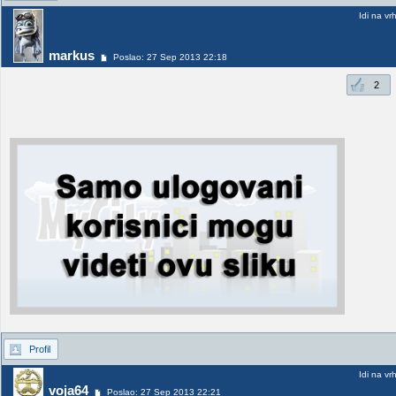
Idi na vr
markus
Poslao: 27 Sep 2013 22:18
2
Profil
Idi na vr
voja64
Poslao: 27 Sep 2013 22:21