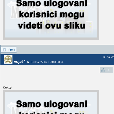
Profil
Idi na vr
voja64
Poslao: 27 Sep 2013 23:53
6
Koktel