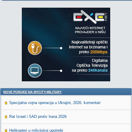
NOVE PORUKE NA MYCITY-MILITARY
Specijalna vojna operacija u Ukrajini, 2026. komentari
Rat Izrael i SAD protiv Irana 2026
Helikopteri u milicijskoj upotrebi