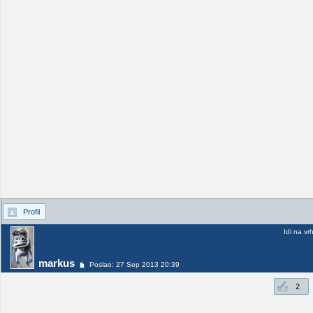
Profil
Idi na vr
markus
Poslao: 27 Sep 2013 20:39
2