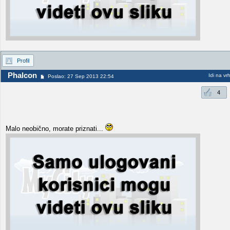
Profil
Phalcon
Idi na vr
Poslao: 27 Sep 2013 22:54
4
Malo neobično, morate priznati...