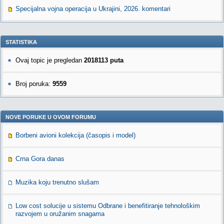
Specijalna vojna operacija u Ukrajini, 2026. komentari
STATISTIKA
Ovaj topic je pregledan
2018113 puta
Broj poruka:
9559
NOVE PORUKE U OVOM FORUMU
Borbeni avioni kolekcija (časopis i model)
Crna Gora danas
Muzika koju trenutno slušam
Low cost solucije u sistemu Odbrane i benefitiranje tehnološkim
razvojem u oružanim snagama