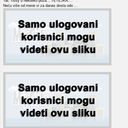
Tac Tissy u nekoliko poza....TETEJKA....
Neću više od mene vi za danas dosta odo ...