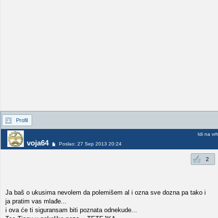
Profil
Idi na vr
voja64
Poslao: 27 Sep 2013 20:24
2
Ja baš o ukusima nevolem da polemišem al i ozna sve dozna pa tako i
ja pratim vas mlađe...
i ova će ti siguransam biti poznata odnekude...