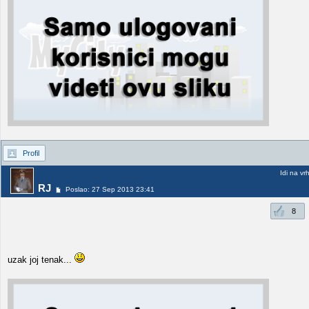
Profil
Idi na vr
RJ
Poslao: 27 Sep 2013 23:41
8
uzak joj tenak...