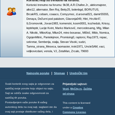
Korisnici koji su trenutno na forumu:
Korisnici trenutno na forumu:
9k38
,
A.R.Chafee.Jr.
,
aleksmajstor
,
alke12
,
alternator
,
Ben Roj
,
Betty25
,
bolenbgd
,
BORUTUS
,
BrcakRS
,
cebam
,
coaaco
,
Comyymoc
,
d.arsenal321
,
damir55555
,
Denaya
,
Dežurni pod palubom
,
Glavonja049
,
Hitri
,
HrcAk47
,
ILGromovnik
,
Jovan1983
,
komenski
,
koom0001
,
kozhedub
,
Krissy
,
leptirleptir
,
Lucije Kvint
,
Marko Marković
,
mercedesamg
,
MIg
,
Milan
A. Nikolic
,
MilosKop
,
Milun24
,
mino bosanac
,
Miškić
,
Mldo
,
Nomica
,
OgnjenMitric
,
Pantelejmon
,
Promising0
,
raptorsi
,
Ray1973
,
repac
,
sekretar
,
Semberija
,
stalja
,
Stevan Visoki
,
sudzi
,
Tamna_strana_Meseca
,
taomaster
,
troki1971
,
UncleSAM
,
vaci
,
veljkovicdani
,
vensla
,
VJ
,
ZetaMan
,
Zrcalo
,
79693
|
|
Najnovije poruke
Sitemap
Urednički tim
Svaki korisnik ovog sajta je odgovoran za
Prijateljski sajtovi:
,
,
sadržaj svoje poruke koju objavi na sajtu.
Vesti
MyCity.rs
Zaštita
Sajt se odriče svake odgovornosti za
od virusa
sadržaj tih poruka.
Postavljanjem vaše poruke ili vašeg
This content is licensed
autorskog dela na ovaj sajt, saglasni ste da
under a
Creative
ovaj sajt postaje distributer vašeg dela, i
Commons License
.