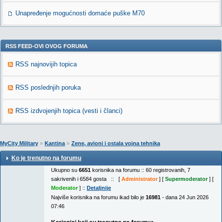
Unapređenje mogućnosti domaće puške M70
RSS FEED-OVI OVOG FORUMA
RSS najnovijih topica
RSS poslednjih poruka
RSS izdvojenjih topica (vesti i članci)
»
»
MyCity Military
Kantina
Zene, avioni i ostala vojna tehnika
Ko je trenutno na forumu
Ukupno su
6651
korisnika na forumu :: 60 registrovanih, 7
sakrivenih i 6584 gosta :: [
Administrator
] [
Supermoderator
] [
Moderator
] ::
Detaljnije
Najviše korisnika na forumu ikad bilo je
16981
- dana 24 Jun 2026
07:46