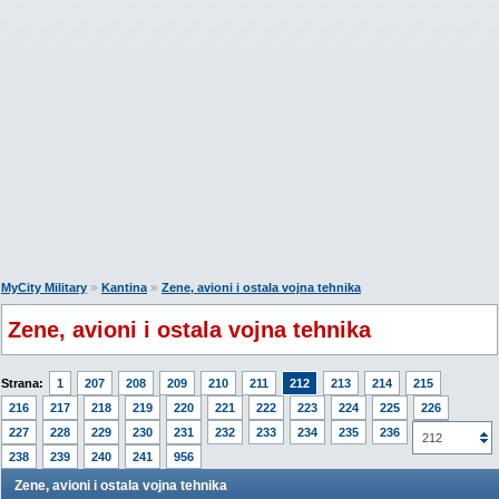
»
»
MyCity Military
Kantina
Zene, avioni i ostala vojna tehnika
Zene, avioni i ostala vojna tehnika
Strana:
1
207
208
209
210
211
212
213
214
215
216
217
218
219
220
221
222
223
224
225
226
227
228
229
230
231
232
233
234
235
236
237
212
238
239
240
241
956
Zene, avioni i ostala vojna tehnika