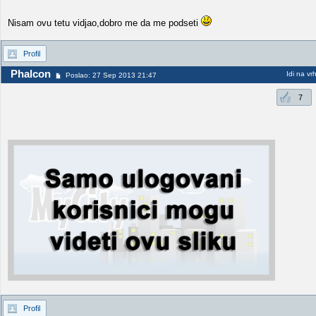
Nisam ovu tetu vidjao,dobro me da me podseti
Profil
Phalcon
Idi na vr
Poslao: 27 Sep 2013 21:47
7
Profil