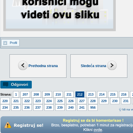
Profil
Prethodna strana
Sledeća strana
Odgovori
Strana:
1
207
208
209
210
211
212
213
214
215
216
220
221
222
223
224
225
226
227
228
229
230
231
234
235
236
237
238
239
240
241
956
Idi na v