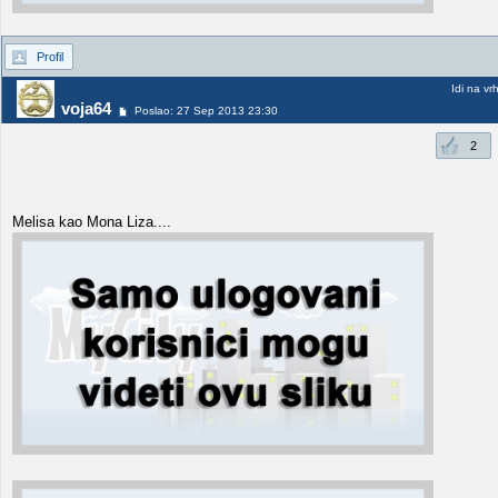
Profil
Idi na vr
voja64
Poslao: 27 Sep 2013 23:30
2
Melisa kao Mona Liza....