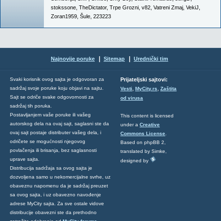
stokssone
,
TheDictator
,
Trpe Grozni
,
v82
,
Vatreni Zmaj
,
VekiJ
,
Zoran1959
,
Šule
,
223223
|
|
Najnovije poruke
Sitemap
Urednički tim
Svaki korisnik ovog sajta je odgovoran za
Prijateljski sajtovi:
,
,
sadržaj svoje poruke koju objavi na sajtu.
Vesti
MyCity.rs
Zaštita
Sajt se odriče svake odgovornosti za
od virusa
sadržaj tih poruka.
Postavljanjem vaše poruke ili vašeg
This content is licensed
autorskog dela na ovaj sajt, saglasni ste da
under a
Creative
ovaj sajt postaje distributer vašeg dela, i
Commons License
.
odričete se mogućnosti njegovog
Based on phpBB 2,
povlačenja ili brisanja, bez saglasnosti
translated by Simke,
uprave sajta.
designed by
Distribucija sadržaja sa ovog sajta je
dozvoljena samo u nekomercijalne svrhe, uz
obaveznu napomenu da je sadržaj preuzet
sa ovog sajta, i uz obavezno navođenje
adrese MyCity sajta. Za sve ostale vidove
distribucije obavezni ste da prethodno