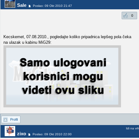
Sale
Poslao: 09 Okt 2010 21:47
0
Kecskemet, 07.08.2010., pogledajte koliko pripadnica lepšeg pola čeka
na ulazak u kabinu MiG29:
Profil
Idi na vr
zixo
Poslao: 09 Okt 2010 22:00