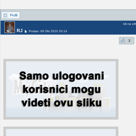
Profil
Idi na vr
RJ
Poslao: 09 Okt 2010 20:14
3