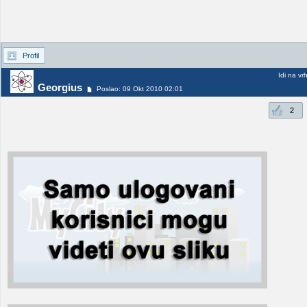
Profil
Idi na vr
Georgius
Poslao: 09 Okt 2010 02:01
2