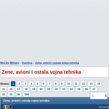
»
»
MyCity Military
Kantina
Zene, avioni i ostala vojna tehnika
Zene, avioni i ostala vojna tehnika
Strana:
1
2
3
4
5
6
7
8
9
10
11
12
13
14
15
16
17
18
19
20
21
22
23
24
25
26
27
28
29
30
956
1
Zene, avioni i ostala vojna tehnika
Idi na vr