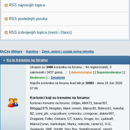
RSS najnovijih topica
RSS poslednjih poruka
RSS izdvojenjih topica (vesti i članci)
»
»
MyCity Military
Kantina
Zene, avioni i ostala vojna tehnika
Ko je trenutno na forumu
Ukupno su
3486
korisnika na forumu :: 44 registrovanih, 5
sakrivenih i 3437 gosta :: [
Administrator
] [
Supermoderator
] [
Moderator
] ::
Detaljnije
Najviše korisnika na forumu ikad bilo je
16981
- dana 24 Jun 2026
07:46
Korisnici koji su trenutno na forumu:
Korisnici trenutno na forumu:
100jan
,
AMX72
,
bavar357
,
Bbbggg1979
,
bbogdan
,
black venom
,
blatruc82
,
Bobrock1
,
bukefal
,
BZ
,
comi_pfc
,
crazydkure
,
crnirocko
,
crnogorac
,
doktor097
,
Draganeli
,
Feller
,
Giskard
,
GT
,
Kadzo
,
Kruger
,
lcc
,
LjubisaR
,
MaksicZoran
,
markolopin
,
Marky
,
nelezele
,
raster12
,
S-G
,
Semberija
,
SMF
,
Srki98
,
Srky Boy
,
StalniPromatrač
,
stingD
,