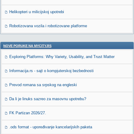
Helikopteri u milicijskoj upotrebi
Robotizovana vozila i robotizovane platforme
NOVE PORUKE NA MYCITY.RS
Exploring Platforms: Why Variety, Usability, and Trust Matter
Informacija.rs - sajt o kompjuterskoj bezbednosti
Prevod romana sa srpskog na engleski
Da li je linuks sazreo za masovnu upotrebu?
FK Partizan 2026/27.
.ods format - upoređivanje kancelarijskih paketa