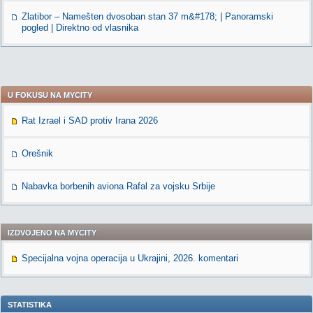
Zlatibor – Namešten dvosoban stan 37 m&#178; | Panoramski
pogled | Direktno od vlasnika
U FOKUSU NA MYCITY
Rat Izrael i SAD protiv Irana 2026
Orešnik
Nabavka borbenih aviona Rafal za vojsku Srbije
IZDVOJENO NA MYCITY
Specijalna vojna operacija u Ukrajini, 2026. komentari
STATISTIKA