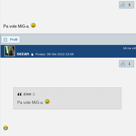
3
Pa vole MiG-a.
Profil
Idi na vr
sezan
Poslao: 09 Okt 2010 23:06
1
zixo ::
Pa vole MiG-a.