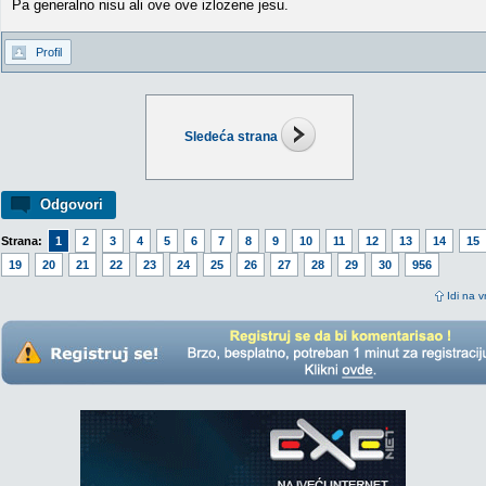
Pa generalno nisu ali ove ove izlozene jesu.
Profil
Sledeća strana
Odgovori
Strana:
1
2
3
4
5
6
7
8
9
10
11
12
13
14
15
19
20
21
22
23
24
25
26
27
28
29
30
956
Idi na v