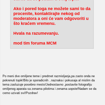
Ako i pored toga ne možete sami to da
procenite, kontaktirajte nekog od
moderatora a oni će vam odgovoriti u
što kraćem vremenu.
Hvala na razumevanju.
mod tim foruma MCM
Po meni dve omiljene teme i predmet razmisljanja,pa zasto onda ne
pokrenuti topik!Bilo je sporadicnih ..naznaka i pokusaja al mislim da
tema zasluzuje posebno mesto!Jednostavno ,postavite fotografiju
omiljenog aparata sa zenama pilotima i zenama uopste!Nadam se da
cemo uzivati svi!Pozdrav!