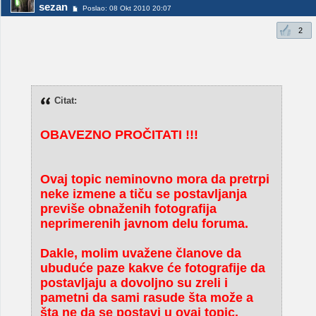
sezan
Poslao: 08 Okt 2010 20:07
2
Citat:
OBAVEZNO PROČITATI !!!
Ovaj topic neminovno mora da pretrpi
neke izmene a tiču se postavljanja
previše obnaženih fotografija
neprimerenih javnom delu foruma.
Dakle, molim uvažene članove da
ubuduće paze kakve će fotografije da
postavljaju a dovoljno su zreli i
pametni da sami rasude šta može a
šta ne da se postavi u ovaj topic.