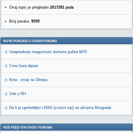
Ovaj topic je pregledan
2017281 puta
Broj poruka:
9559
NOVE PORUKE U OVOM FORUMU
Unapređenje mogućnosti domaće puške M70
Crna Gora danas
Kina - zmaj na Olimpu
Srbi u RH
Da li je upotrebljen LRAD (zvučni top) na ulicama Beograda
RSS FEED-OVI OVOG FORUMA