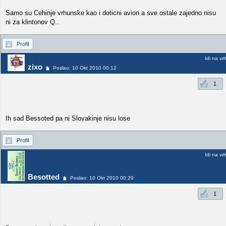
Samo su Cehinje vrhunske kao i doticni avion a sve ostale zajedno nisu
ni za klintonov Q..
Profil
Idi na vr
zixo
Poslao: 10 Okt 2010 00:12
1
Ih sad Bessoted pa ni Slovakinje nisu lose
Profil
Idi na vr
Besotted
Poslao: 10 Okt 2010 00:20
1