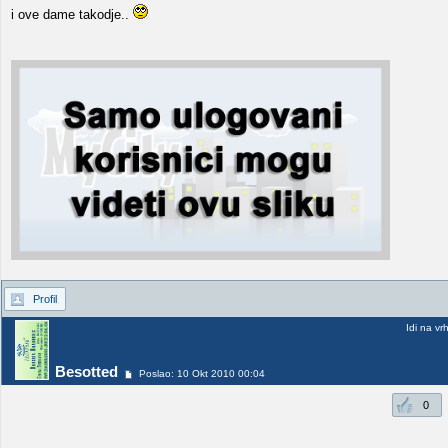
i ove dame takodje..
Profil
Idi na vr
Besotted
Poslao: 10 Okt 2010 00:04
0