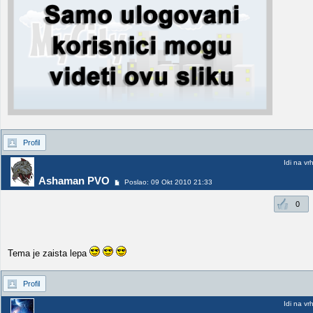
Profil
Idi na vr
Ashaman PVO
Poslao: 09 Okt 2010 21:33
0
Tema je zaista lepa
Profil
Idi na vr