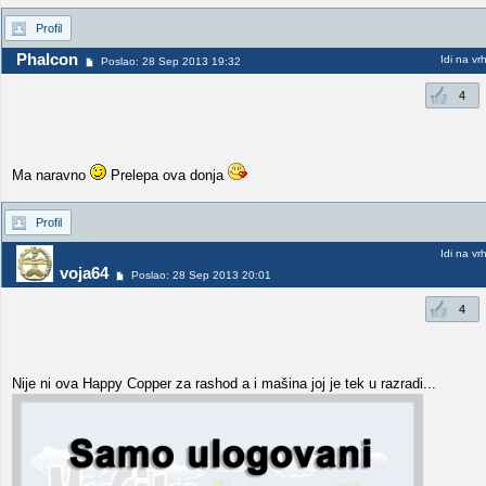
Profil
Phalcon
Idi na vr
Poslao: 28 Sep 2013 19:32
4
Ma naravno
Prelepa ova donja
Profil
Idi na vr
voja64
Poslao: 28 Sep 2013 20:01
4
Nije ni ova Happy Copper za rashod a i mašina joj je tek u razradi...