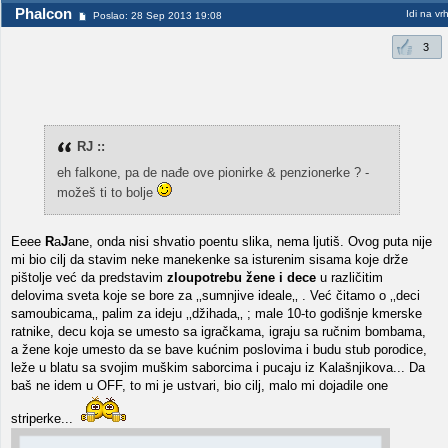
Phalcon
Idi na vr
Poslao: 28 Sep 2013 19:08
3
RJ ::
eh falkone, pa de nađe ove pionirke & penzionerke ? -
možeš ti to bolje
Eeee
R
a
J
ane, onda nisi shvatio poentu slika, nema ljutiš. Ovog puta nije
mi bio cilj da stavim neke manekenke sa isturenim sisama koje drže
pištolje već da predstavim
zloupotrebu žene i dece
u različitim
delovima sveta koje se bore za ‚‚sumnjive ideale‚‚ . Već čitamo o ‚‚deci
samoubicama‚‚ palim za ideju ‚‚džihada‚‚ ; male 10-to godišnje kmerske
ratnike, decu koja se umesto sa igračkama, igraju sa ručnim bombama,
a žene koje umesto da se bave kućnim poslovima i budu stub porodice,
leže u blatu sa svojim muškim saborcima i pucaju iz Kalašnjikova... Da
baš ne idem u OFF, to mi je ustvari, bio cilj, malo mi dojadile one
striperke...