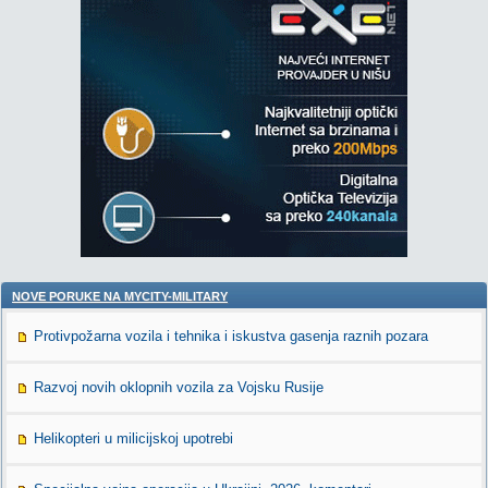
NOVE PORUKE NA MYCITY-MILITARY
Protivpožarna vozila i tehnika i iskustva gasenja raznih pozara
Razvoj novih oklopnih vozila za Vojsku Rusije
Helikopteri u milicijskoj upotrebi