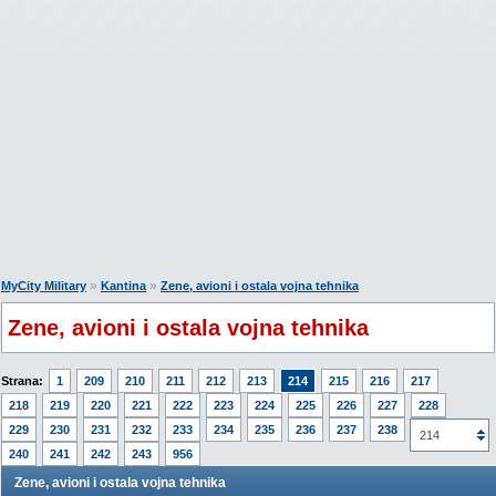
»
»
MyCity Military
Kantina
Zene, avioni i ostala vojna tehnika
Zene, avioni i ostala vojna tehnika
Strana:
1
209
210
211
212
213
214
215
216
217
218
219
220
221
222
223
224
225
226
227
228
229
230
231
232
233
234
235
236
237
238
239
214
240
241
242
243
956
Zene, avioni i ostala vojna tehnika