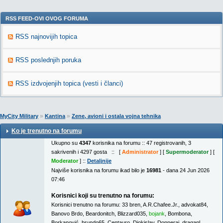
RSS FEED-OVI OVOG FORUMA
RSS najnovijih topica
RSS poslednjih poruka
RSS izdvojenjih topica (vesti i članci)
»
»
MyCity Military
Kantina
Zene, avioni i ostala vojna tehnika
Ko je trenutno na forumu
Ukupno su
4347
korisnika na forumu :: 47 registrovanih, 3
sakrivenih i 4297 gosta :: [
Administrator
] [
Supermoderator
] [
Moderator
] ::
Detaljnije
Najviše korisnika na forumu ikad bilo je
16981
- dana 24 Jun 2026
07:46
Korisnici koji su trenutno na forumu:
Korisnici trenutno na forumu:
33 bren
,
A.R.Chafee.Jr.
,
advokat84
,
Banovo Brdo
,
Beardonitch
,
Blizzard035
,
bojank
,
Bombona
,
Borkanović
,
brundo65
,
Centauro
,
Djokislav
,
Donneraj
,
draganl
,