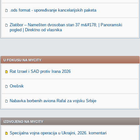
.ods format - upoređivanje kancelarijskih paketa
Zlatibor – Namešten dvosoban stan 37 m&#178; | Panoramski
pogled | Direktno od vlasnika
U FOKUSU NA MYCITY
Rat Izrael i SAD protiv Irana 2026
Orešnik
Nabavka borbenih aviona Rafal za vojsku Srbije
IZDVOJENO NA MYCITY
Specijalna vojna operacija u Ukrajini, 2026. komentari