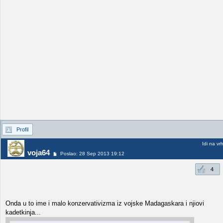
Profil
Idi na vr
voja64
Poslao: 28 Sep 2013 19:12
4
Onda u to ime i malo konzervativizma iz vojske Madagaskara i njiovi
kadetkinja...