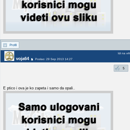
Profil
Idi na vr
voja64
Poslao: 29 Sep 2013 14:27
5
E ptico i ova je ko zapeta i samo da opali..