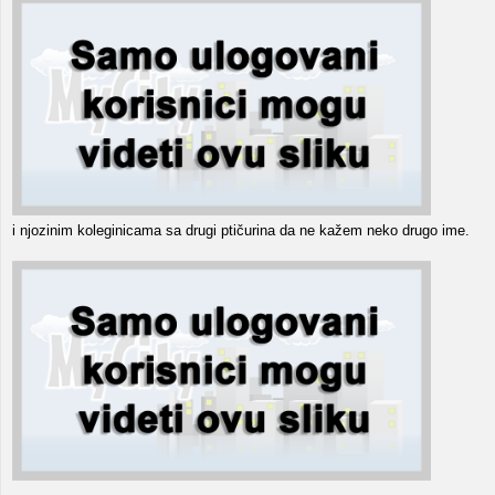
i njozinim koleginicama sa drugi ptičurina da ne kažem neko drugo ime.