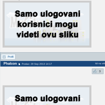
Profil
Phalcon
Idi na vr
Poslao: 29 Sep 2013 14:17
3