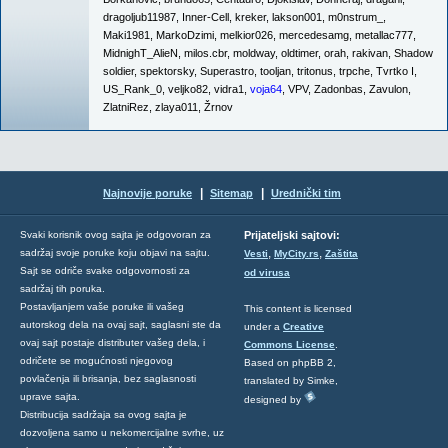
dragoljub11987
,
Inner-Cell
,
kreker
,
lakson001
,
m0nstrum_
,
Maki1981
,
MarkoDzimi
,
melkior026
,
mercedesamg
,
metallac777
,
MidnighT_AlieN
,
milos.cbr
,
moldway
,
oldtimer
,
orah
,
rakivan
,
Shadow
soldier
,
spektorsky
,
Superastro
,
tooljan
,
tritonus
,
trpche
,
Tvrtko I
,
US_Rank_0
,
veljko82
,
vidra1
,
voja64
,
VPV
,
Zadonbas
,
Zavulon
,
ZlatniRez
,
zlaya011
,
Žrnov
|
|
Najnovije poruke
Sitemap
Urednički tim
Svaki korisnik ovog sajta je odgovoran za
Prijateljski sajtovi:
,
,
sadržaj svoje poruke koju objavi na sajtu.
Vesti
MyCity.rs
Zaštita
Sajt se odriče svake odgovornosti za
od virusa
sadržaj tih poruka.
Postavljanjem vaše poruke ili vašeg
This content is licensed
autorskog dela na ovaj sajt, saglasni ste da
under a
Creative
ovaj sajt postaje distributer vašeg dela, i
Commons License
.
odričete se mogućnosti njegovog
Based on phpBB 2,
povlačenja ili brisanja, bez saglasnosti
translated by Simke,
uprave sajta.
designed by
Distribucija sadržaja sa ovog sajta je
dozvoljena samo u nekomercijalne svrhe, uz