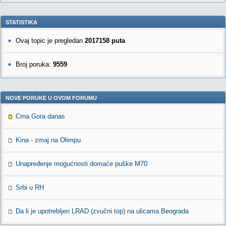
STATISTIKA
Ovaj topic je pregledan
2017158 puta
Broj poruka:
9559
NOVE PORUKE U OVOM FORUMU
Crna Gora danas
Kina - zmaj na Olimpu
Unapređenje mogućnosti domaće puške M70
Srbi u RH
Da li je upotrebljen LRAD (zvučni top) na ulicama Beograda