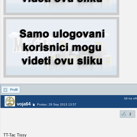
Profil
Idi na vr
voja64
Poslao: 29 Sep 2013 13:57
2
TT-Tac Tissy