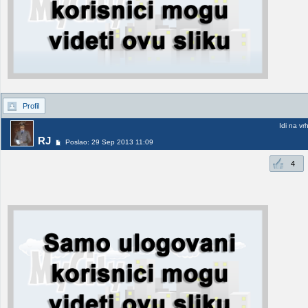
Profil
Idi na vr
RJ
Poslao: 29 Sep 2013 11:09
4