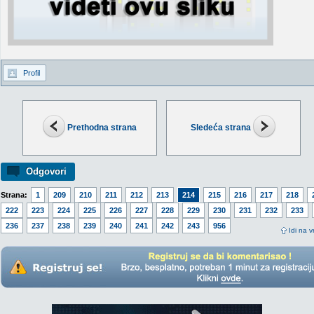
Profil
Prethodna strana
Sledeća strana
Odgovori
Strana:
1
209
210
211
212
213
214
215
216
217
218
222
223
224
225
226
227
228
229
230
231
232
233
236
237
238
239
240
241
242
243
956
Idi na v