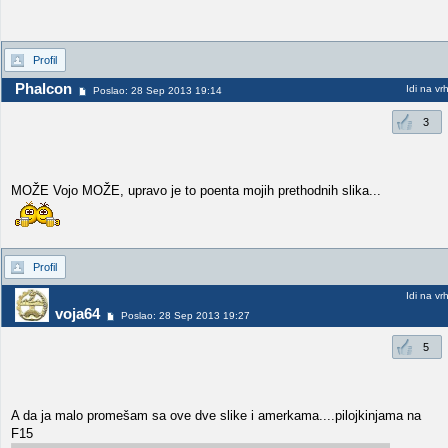
Profil
Phalcon
Idi na vr
Poslao: 28 Sep 2013 19:14
3
MOŽE Vojo MOŽE, upravo je to poenta mojih prethodnih slika...
Profil
Idi na vr
voja64
Poslao: 28 Sep 2013 19:27
5
A da ja malo promešam sa ove dve slike i amerkama....pilojkinjama na
F15