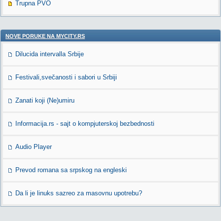
Trupna PVO
NOVE PORUKE NA MYCITY.RS
Dilucida intervalla Srbije
Festivali,svečanosti i sabori u Srbiji
Zanati koji (Ne)umiru
Informacija.rs - sajt o kompjuterskoj bezbednosti
Audio Player
Prevod romana sa srpskog na engleski
Da li je linuks sazreo za masovnu upotrebu?