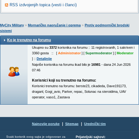
RSS izdvojenjih topica (vesti i članci)
»
»
MyCity Military
Mornaričko naoružanje i oprema
Protiv podmornički brodski
sistemi
Ko je trenutno na forumu
Ukupno su
3372
korisnika na forumu :: 11 registrovanih, 1 sakriven i
3360 gosta :: [
Administrator
] [
Supermoderator
] [
Moderator
] ::
Detaljnije
Najviše korisnika na forumu ikad bilo je
16981
- dana 24 Jun 2026
07:46
Korisnici koji su trenutno na forumu:
Korisnici trenutno na forumu:
berste23
,
cikadeda
,
Dave191173
,
draganl
,
Gogi_avio
,
Parker
,
repac
,
Solunac na steroidima
,
UAV
operator
,
vaso1
,
Zastava
|
|
Najnovije poruke
Sitemap
Urednički tim
Svaki korisnik ovog sajta je odgovoran za
Prijateljski sajtovi: