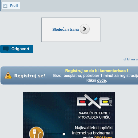
Profil
Sledeća strana
Odgovori
Idi na v