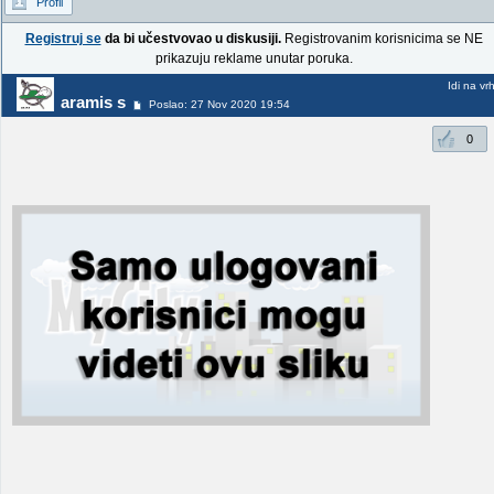
Profil
Registruj se
da bi učestvovao u diskusiji.
Registrovanim korisnicima se NE
prikazuju reklame unutar poruka.
Idi na vr
aramis s
Poslao: 27 Nov 2020 19:54
0