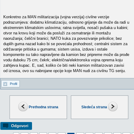
Konkretno za MAN militarizacija (vojna verzija) civilne verzije
podrazumjeva: dodatnu klimatizaciju, odnosno grijanje da može da radi u
ekstremnim klimatskim uslovima; ratna svijetla, nosači pušaka u kabini;
otvor na krovu koji može da posluži za osmatranje ili montažu
naoružanja; čelični branici; NATO kuka za povezivanje prikolice; bez
duplih guma nazad kako bi se povećala prohodnost; centralni sistem za
održavanje pritiska u gumama; sistem usisa, izduva i ostale
komponente su tako napravljene da kamion bez pripreme može da prođe
vodu duboku 75 cm; čekrk; električna/elektronska vojna oprema koju
zahtjeva kupac. E, sad, koliko će biti neki kamion militarizovan zavisi
od iznosa, ovo su nabrojane opcije koje MAN nudi za civilnu TG seriju.
Profil
Prethodna strana
Sledeća strana
Odgovori