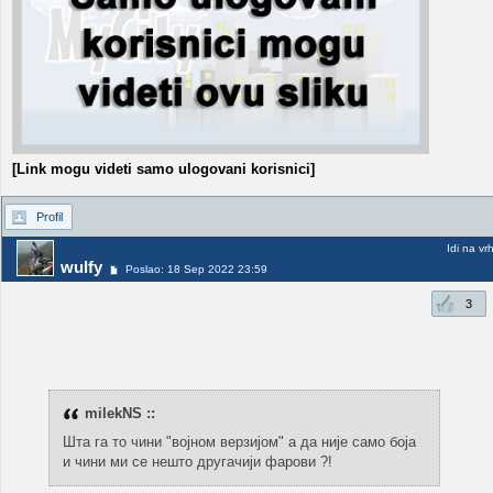
[Link mogu videti samo ulogovani korisnici]
Profil
Idi na vr
wulfy
Poslao: 18 Sep 2022 23:59
3
milekNS ::
Шта га то чини "војном верзијом" а да није само боја
и чини ми се нешто другачији фарови ?!