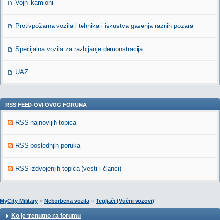
Vojni kamioni
Protivpožarna vozila i tehnika i iskustva gasenja raznih pozara
Specijalna vozila za razbijanje demonstracija
UAZ
RSS FEED-OVI OVOG FORUMA
RSS najnovijih topica
RSS poslednjih poruka
RSS izdvojenjih topica (vesti i članci)
»
»
MyCity Military
Neborbena vozila
Tegljači (Vučni vozovi)
Ko je trenutno na forumu