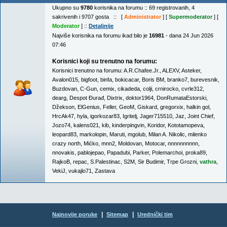
Ukupno su
9780
korisnika na forumu :: 69 registrovanih, 4
sakrivenih i 9707 gosta :: [
Administrator
] [
Supermoderator
] [
Moderator
] ::
Detaljnije
Najviše korisnika na forumu ikad bilo je
16981
- dana 24 Jun 2026
07:46
Korisnici koji su trenutno na forumu:
Korisnici trenutno na forumu:
A.R.Chafee.Jr.
,
ALEXV
,
Asteker
,
Avalon015
,
bigfoot
,
binfa
,
bokicacar
,
Boris BM
,
branko7
,
burevesnik
,
Buzdovan
,
C-Gun
,
cemix
,
cikadeda
,
colji
,
crnirocko
,
cvrle312
,
dearg
,
Despot Đurađ
,
Dixtrix
,
doktor1964
,
DonRumataEstorski
,
Džekson
,
ElGenius
,
Feller
,
GeoM
,
Giskard
,
gregorxix
,
halkin gol
,
HrcAk47
,
hyla
,
igorkozar83
,
Igritelj
,
Jager715510
,
Jaz
,
Joint Chief
,
Jozo74
,
kalens021
,
kib
,
kinderpingvin
,
Koridor
,
Kototamopeva
,
leopard83
,
markolopin
,
Maruti
,
mgolub
,
Milan A. Nikolic
,
milenko
crazy north
,
Mićko
,
mnn2
,
Moldovan
,
Motocar
,
nnnnnnnnnn
,
nnovakis
,
pablojepao
,
Papadubi
,
Parker
,
Polemarchoi
,
proka89
,
RajkoB
,
repac
,
S.Palestinac
,
S2M
,
Sir Budimir
,
Trpe Grozni
,
vathra
,
VekiJ
,
vukajlo71
,
Zastava
|
|
Najnovije poruke
Sitemap
Urednički tim