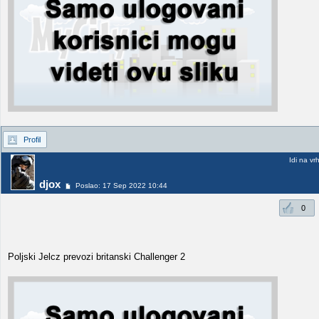
Profil
Idi na vr
djox
Poslao: 17 Sep 2022 10:44
0
Poljski Jelcz prevozi britanski Challenger 2