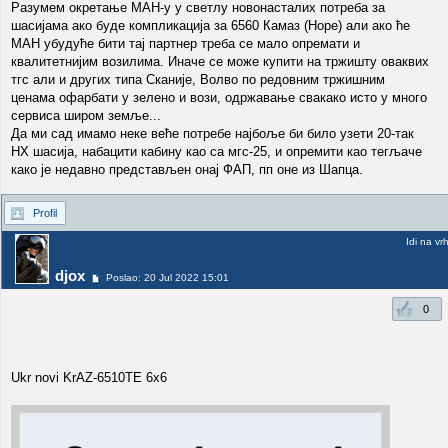
Разумем окретање МАН-у у светлу новонасталих потреба за
шасијама ако буде компликација за 6560 Камаз (Норе) али ако ће
МАН убудуће бити тај партнер треба се мало опремати и
квалитетнијим возилима. Иначе се може купити на тржишту оваквих
тгс али и других типа Сканије, Волво по редовним тржишним
ценама офарбати у зелено и вози, одржавање свакако исто у много
сервиса широм земље...
Да ми сад имамо неке веће потребе најбоље би било узети 20-так
НХ шасија, набацити кабину као са мгс-25, и опремити као тегљаче
како је недавно представљен онај ФАП, пп оне из Шапца.
Profil
Idi na vr
djox
Poslao: 20 Jul 2022 15:01
0
Ukr novi KrAZ-6510TE 6x6