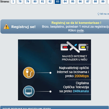
Strana:
1
78
79
80
81
82
83
84
85
86
87
88
89
Idi na v