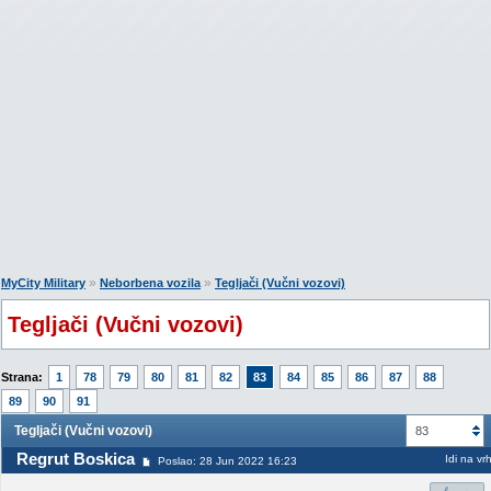
»
»
MyCity Military
Neborbena vozila
Tegljači (Vučni vozovi)
Tegljači (Vučni vozovi)
Strana:
1
78
79
80
81
82
83
84
85
86
87
88
89
90
91
Tegljači (Vučni vozovi)
83
Regrut Boskica
Idi na vr
Poslao: 28 Jun 2022 16:23