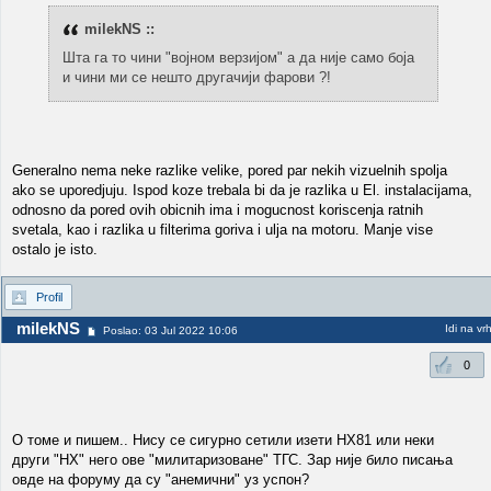
milekNS ::
Шта га то чини "војном верзијом" а да није само боја
и чини ми се нешто другачији фарови ?!
Generalno nema neke razlike velike, pored par nekih vizuelnih spolja
ako se uporedjuju. Ispod koze trebala bi da je razlika u El. instalacijama,
odnosno da pored ovih obicnih ima i mogucnost koriscenja ratnih
svetala, kao i razlika u filterima goriva i ulja na motoru. Manje vise
ostalo je isto.
Profil
milekNS
Idi na vr
Poslao: 03 Jul 2022 10:06
0
О томе и пишем.. Нису се сигурно сетили изети HX81 или неки
други "НХ" него ове "милитаризоване" ТГС. Зар није било писања
овде на форуму да су "анемични" уз успон?