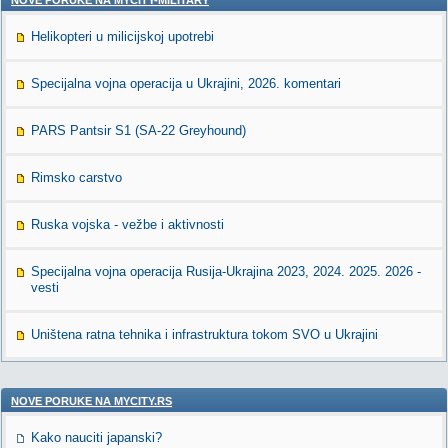
NOVE PORUKE NA MYCITY-MILITARY
Helikopteri u milicijskoj upotrebi
Specijalna vojna operacija u Ukrajini, 2026. komentari
PARS Pantsir S1 (SA-22 Greyhound)
Rimsko carstvo
Ruska vojska - vežbe i aktivnosti
Specijalna vojna operacija Rusija-Ukrajina 2023, 2024. 2025. 2026 -
vesti
Uništena ratna tehnika i infrastruktura tokom SVO u Ukrajini
NOVE PORUKE NA MYCITY.RS
Kako nauciti japanski?