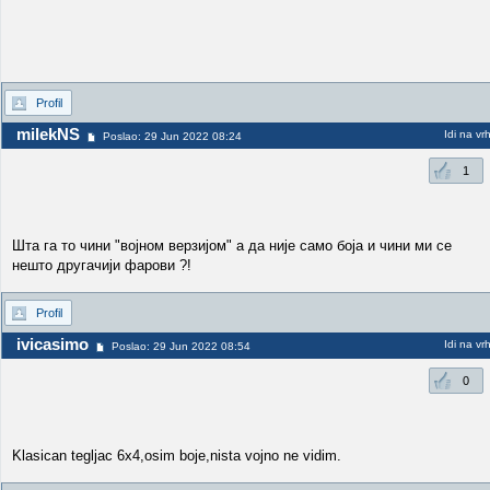
Profil
milekNS
Idi na vr
Poslao: 29 Jun 2022 08:24
1
Шта га то чини "војном верзијом" а да није само боја и чини ми се
нешто другачији фарови ?!
Profil
ivicasimo
Idi na vr
Poslao: 29 Jun 2022 08:54
0
Klasican tegljac 6x4,osim boje,nista vojno ne vidim.