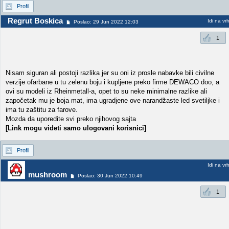
Profil
Regrut Boskica
Idi na vr
Poslao: 29 Jun 2022 12:03
1
Nisam siguran ali postoji razlika jer su oni iz prosle nabavke bili civilne
verzije ofarbane u tu zelenu boju i kupljene preko firme DEWACO doo, a
ovi su modeli iz Rheinmetall-a, opet to su neke minimalne razlike ali
započetak mu je boja mat, ima ugradjene ove narandžaste led svetiljke i
ima tu zaštitu za farove.
Mozda da uporedite svi preko njihovog sajta
[Link mogu videti samo ulogovani korisnici]
Profil
Idi na vr
mushroom
Poslao: 30 Jun 2022 10:49
1