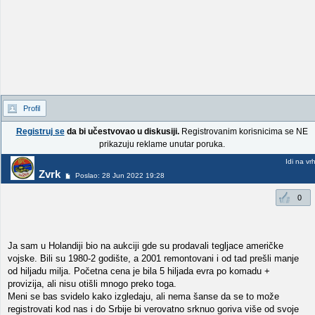
Profil
Registruj se
da bi učestvovao u diskusiji.
Registrovanim korisnicima se NE
prikazuju reklame unutar poruka.
Idi na vr
Zvrk
Poslao: 28 Jun 2022 19:28
0
Ja sam u Holandiji bio na aukciji gde su prodavali tegljace američke
vojske. Bili su 1980-2 godište, a 2001 remontovani i od tad prešli manje
od hiljadu milja. Početna cena je bila 5 hiljada evra po komadu +
provizija, ali nisu otišli mnogo preko toga.
Meni se bas svidelo kako izgledaju, ali nema šanse da se to može
registrovati kod nas i do Srbije bi verovatno srknuo goriva više od svoje