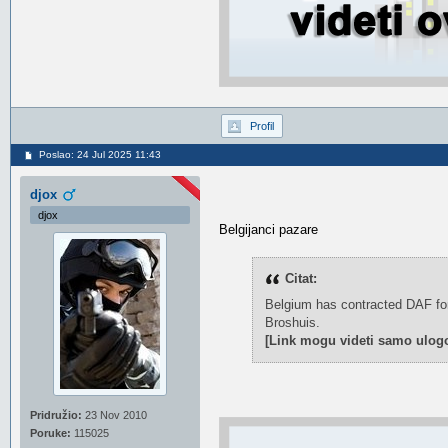
Profil
Poslao: 24 Jul 2025 11:43
djox
djox
Belgijanci pazare
Citat:
Belgium has contracted DAF for a
Broshuis.
[Link mogu videti samo ulogo
Pridružio:
23 Nov 2010
Poruke:
115025