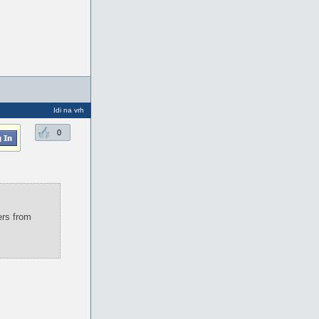
Idi na vrh
0
ers from