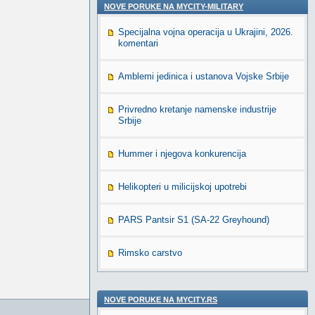
NOVE PORUKE NA MYCITY-MILITARY
Specijalna vojna operacija u Ukrajini, 2026.
komentari
Amblemi jedinica i ustanova Vojske Srbije
Privredno kretanje namenske industrije
Srbije
Hummer i njegova konkurencija
Helikopteri u milicijskoj upotrebi
PARS Pantsir S1 (SA-22 Greyhound)
Rimsko carstvo
NOVE PORUKE NA MYCITY.RS