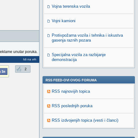
Vojna terenska vozila
Vojni kamioni
Protivpožarna vozila i tehnika i iskustva
gasenja raznih pozara
reklame unutar poruka.
Specijalna vozila za razbijanje
demonstracija
Idi na vrh
2
RSS FEED-OVI OVOG FORUMA
RSS najnovijih topica
RSS poslednjih poruka
RSS izdvojenjih topica (vesti i članci)