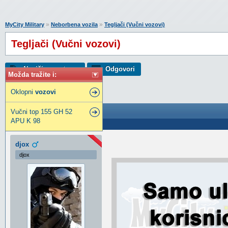
»
»
MyCity Military
Neborbena vozila
Tegljači (Vučni vozovi)
Tegljači (Vučni vozovi)
Napiši novu temu
Odgovori
Možda tražite i:
Oklopni
vozovi
Tegljači (Vučni vozovi)
Vučni top 155 GH 52
APU K 98
Poslao: 02 Mar 2025 17:42
djox
djox