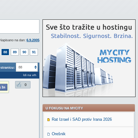
Napisano na dan:
6.9.2005
88
89
90
91
88
stranicu:
Idi na vrh
0
U FOKUSU NA MYCITY
Rat Izrael i SAD protiv Irana 2026
Orešnik