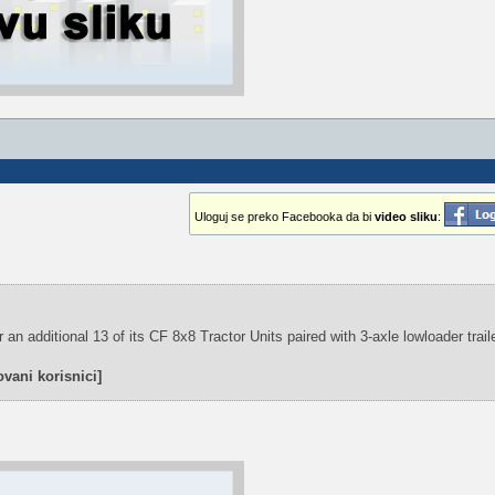
Uloguj se preko Facebooka da bi
video sliku
:
n additional 13 of its CF 8x8 Tractor Units paired with 3-axle lowloader trail
vani korisnici]