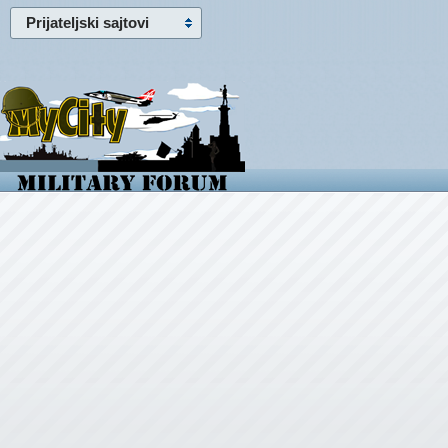
Prijateljski sajtovi