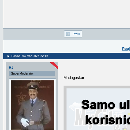
Profil
Regi
Poslao: 04 Mar 2025 22:45
RJ
SuperModerator
Madagaskar