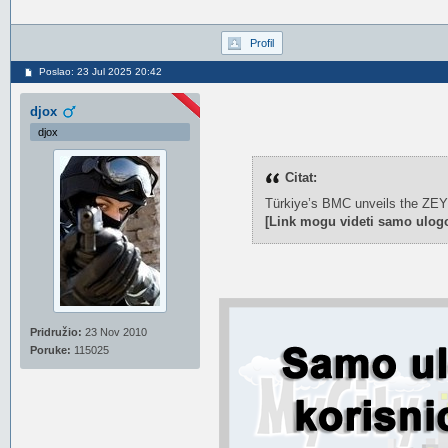
Profil
Poslao: 23 Jul 2025 20:42
djox
djox
Citat:
Türkiye’s BMC unveils the ZEYB
[Link mogu videti samo ulogo
Pridružio:
23 Nov 2010
Poruke:
115025