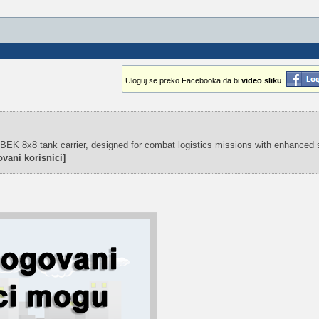
Uloguj se preko Facebooka da bi
video sliku
:
EK 8x8 tank carrier, designed for combat logistics missions with enhanced su
vani korisnici]