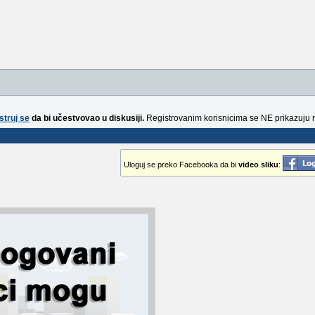
struj se
da bi učestvovao u diskusiji.
Registrovanim korisnicima se NE prikazuju 
Uloguj se preko Facebooka da bi
video sliku
: