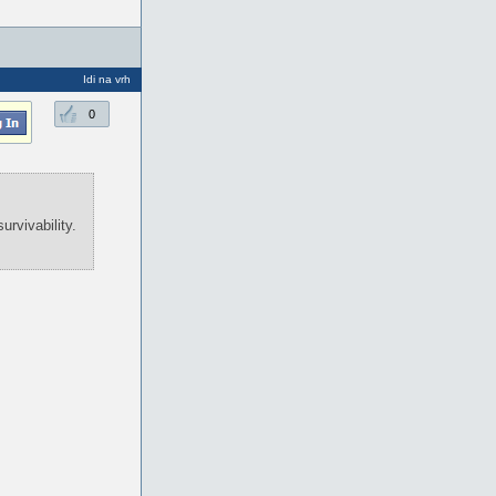
Idi na vrh
0
rvivability.