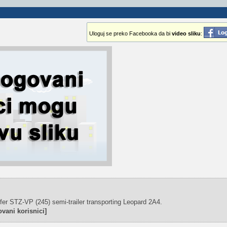
Uloguj se preko Facebooka da bi
video sliku
:
er STZ-VP (245) semi-trailer transporting Leopard 2A4.
vani korisnici]