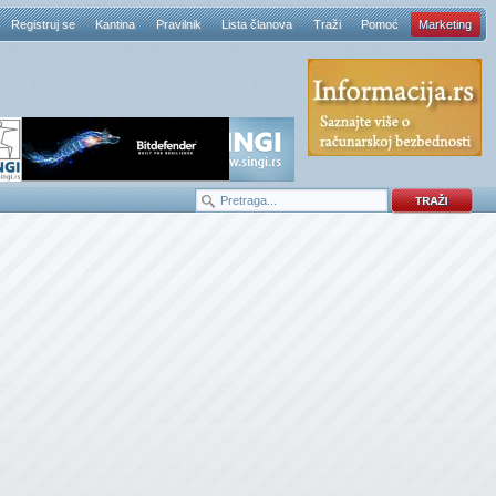
Registruj se
Kantina
Pravilnik
Lista članova
Traži
Pomoć
Marketing