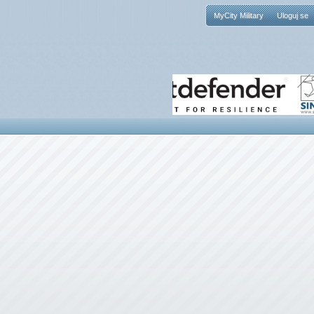
MyCity Military
Uloguj se