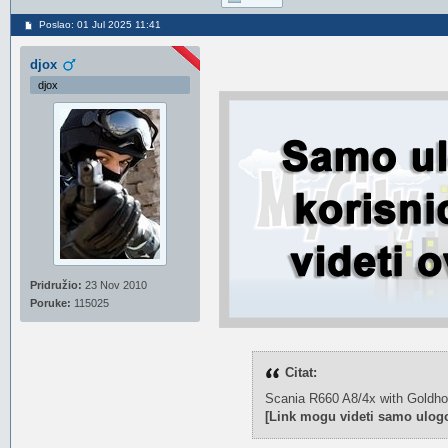
Poslao: 01 Jul 2025 11:41
djox
djox
Pridružio:
23 Nov 2010
Poruke:
115025
Citat:
Scania R660 A8/4x with Goldhof
[Link mogu videti samo ulogo