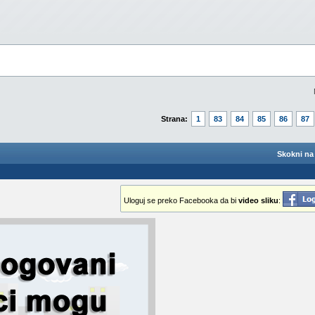
Strana:
1
83
84
85
86
87
Skokni na 
Uloguj se preko Facebooka da bi
video sliku
: