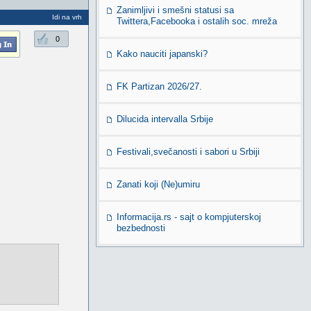
Zanimljivi i smešni statusi sa
Idi na vrh
Twittera,Facebooka i ostalih soc. mreža
0
Kako nauciti japanski?
FK Partizan 2026/27.
Dilucida intervalla Srbije
Festivali,svečanosti i sabori u Srbiji
Zanati koji (Ne)umiru
Informacija.rs - sajt o kompjuterskoj
bezbednosti