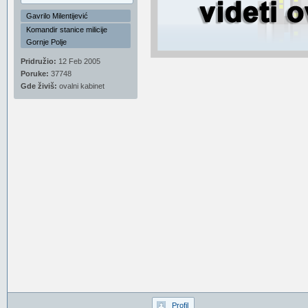
Gavrilo Milentijević
Komandir stanice milicije
Gornje Polje
Pridružio:
12 Feb 2005
Poruke:
37748
Gde živiš:
ovalni kabinet
Profil