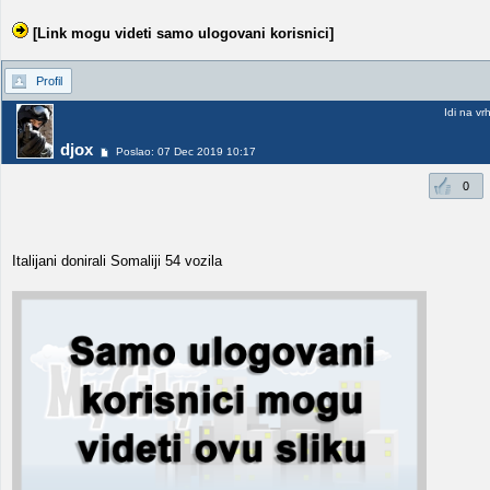
[Link mogu videti samo ulogovani korisnici]
Profil
Idi na vr
djox
Poslao: 07 Dec 2019 10:17
0
Italijani donirali Somaliji 54 vozila