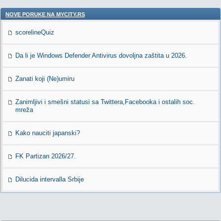
NOVE PORUKE NA MYCITY.RS
scorelineQuiz
Da li je Windows Defender Antivirus dovoljna zaštita u 2026.
Zanati koji (Ne)umiru
Zanimljivi i smešni statusi sa Twittera,Facebooka i ostalih soc.
mreža
Kako nauciti japanski?
FK Partizan 2026/27.
Dilucida intervalla Srbije