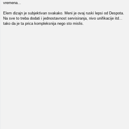
vremena...
Elem dizajn je subjektivan svakako. Meni je ovaj ruski lepsi od Despota.
Na sve to treba dodati i jednostavnost servisiranja, nivo unifikacije itd...
tako da je ta prica kompleksnija nego sto mislis.