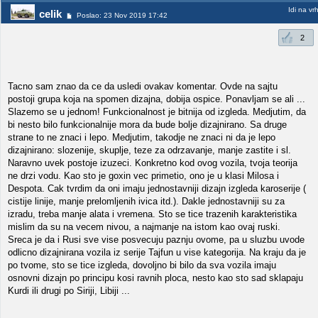
Idi na vr
celik
Poslao: 23 Nov 2019 17:42
2
Tacno sam znao da ce da usledi ovakav komentar. Ovde na sajtu
postoji grupa koja na spomen dizajna, dobija ospice. Ponavljam se ali ...
Slazemo se u jednom! Funkcionalnost je bitnija od izgleda. Medjutim, da
bi nesto bilo funkcionalnije mora da bude bolje dizajnirano. Sa druge
strane to ne znaci i lepo. Medjutim, takodje ne znaci ni da je lepo
dizajnirano: slozenije, skuplje, teze za odrzavanje, manje zastite i sl.
Naravno uvek postoje izuzeci. Konkretno kod ovog vozila, tvoja teorija
ne drzi vodu. Kao sto je goxin vec primetio, ono je u klasi Milosa i
Despota. Cak tvrdim da oni imaju jednostavniji dizajn izgleda karoserije (
cistije linije, manje prelomljenih ivica itd.). Dakle jednostavniji su za
izradu, treba manje alata i vremena. Sto se tice trazenih karakteristika
mislim da su na vecem nivou, a najmanje na istom kao ovaj ruski.
Sreca je da i Rusi sve vise posvecuju paznju ovome, pa u sluzbu uvode
odlicno dizajnirana vozila iz serije Tajfun u vise kategorija. Na kraju da je
po tvome, sto se tice izgleda, dovoljno bi bilo da sva vozila imaju
osnovni dizajn po principu kosi ravnih ploca, nesto kao sto sad sklapaju
Kurdi ili drugi po Siriji, Libiji ...