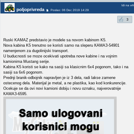
Idi na vr
poljoprivreda
Poslao: 06 Dec 2019 14:29
3
Ruski KAMAZ predstavio je modele sa novom kabinom K5.
Nova kabina K5 trenutno se koristi samo na sleperu КАМАЗ-54901
namenjenom za dugolinijski transport.
U buducnosti se moze ocekivati upotreba nove kabine i na vojnim
kamionima Mustang serije.
Kabina K5 koristi se kako na sasiji sa klasicnim 6x4 pogonom, tako i na
sasiji sa 6x6 pogonom.
Prednji branik-odbojnik napravljen je iz 3 dela, radi lakse zamene
ostecenog dela. Materijal je metal, a ne plastika, kao kod konkurencije.
Ocekuje se da ovi novi kamioni dobiju i novu oznaku, najverovatnije
КАМАЗ-6595.