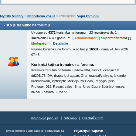
»
» Izdvojeno:
MyCity Military
Neborbena vozila
Vojni kamioni
Ko je trenutno na forumu
Ukupno su
4372
korisnika na forumu :: 23 registrovanih, 2
sakrivenih i 4347 gosta :: [
Administrator
] [
Supermoderator
] [
Moderator
] ::
Detaljnije
Najviše korisnika na forumu ikad bilo je
16981
- dana 24 Jun 2026
07:46
Korisnici koji su trenutno na forumu:
Korisnici trenutno na forumu:
advokat84
,
alex71
,
cenejac111
,
dd201176
,
DH
,
draganl
,
draggan
,
GrammaticalAnalysis
,
Iskander
,
krokodokodil
,
leptirleptir
,
Meklejn
,
mr.lucas
,
Pegggio
,
pein
,
Profesor_018
,
Ravac
,
sales
,
Srna
,
Uros Cuore Sportivo
,
vespa
nikola
,
Zastava
,
Zuna77
|
|
Najnovije poruke
Sitemap
Urednički tim
Svaki korisnik ovog sajta je odgovoran za
Prijateljski sajtovi: