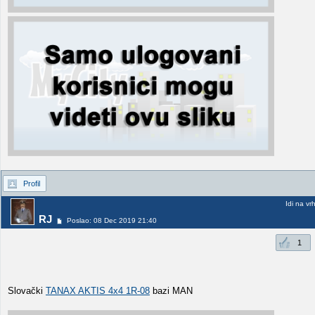
Profil
Idi na vr
RJ
Poslao: 08 Dec 2019 21:40
1
Slovački
TANAX AKTIS 4x4 1R-08
bazi MAN