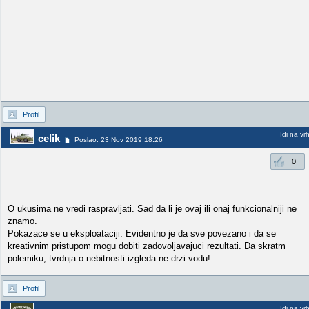
Profil
Idi na vr
celik
Poslao: 23 Nov 2019 18:26
0
O ukusima ne vredi raspravljati. Sad da li je ovaj ili onaj funkcionalniji ne
znamo.
Pokazace se u eksploataciji. Evidentno je da sve povezano i da se
kreativnim pristupom mogu dobiti zadovoljavajuci rezultati. Da skratm
polemiku, tvrdnja o nebitnosti izgleda ne drzi vodu!
Profil
Idi na vr