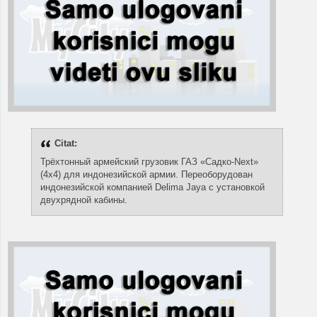
Citat:
Трёхтонный армейский грузовик ГАЗ «Садко-Next»
(4х4) для индонезийской армии. Переоборудован
индонезийской компанией Delima Jaya с установкой
двухрядной кабины.