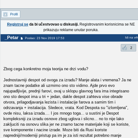
Profil
Registruj se
da bi učestvovao u diskusiji.
Registrovanim korisnicima se NE
prikazuju reklame unutar poruka.
_Petar
Idi na vr
Poslao: 23 Nov 2019 17:53
2
Zbog cega konkretno moja teorija ne drzi vodu?
Jednostavniji despot od ovoga za izradu? Manje alata i vremena? Ja ne
znam tacne podatke ali uzmimo ono sto vidimo. Ajde prvo evo
najupadljivije, prednji farovi, ovaj u sklopu glavnog fara ima integrisano
ono sto despot ima u tri + jedan, dakle despot zahteva vise obrade
otvora, prilagodjavanja lezista i instalacije farova a samim tim i
odrzavanja + instalacija. Sledece, vrata. Kod Despota su "izlomljena",
ovde nisu, laksa izrada.... I jos mnogo toga... u sustini je Despot
kompleksniji za izradu osnove zbog uglova i slicno... no to nije lako
zakljuciti na osnovu slika jer ne znamo tacne materijale koji se koriste,
sve komponente i nacine izrade. Moze biti da Rusi koriste
napredniji/moderniji pristup pa im je za isti rezultat potrebno manje