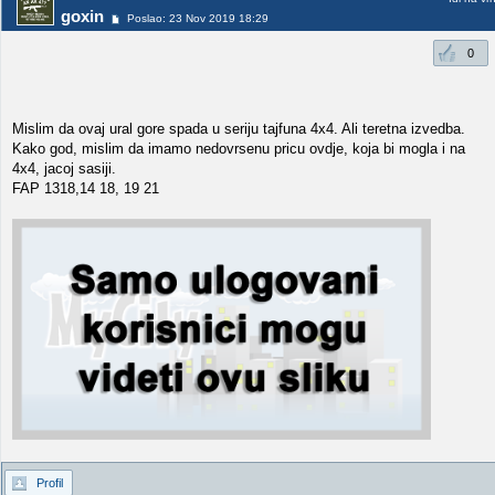
goxin
Poslao: 23 Nov 2019 18:29
0
Mislim da ovaj ural gore spada u seriju tajfuna 4x4. Ali teretna izvedba.
Kako god, mislim da imamo nedovrsenu pricu ovdje, koja bi mogla i na
4x4, jacoj sasiji.
FAP 1318,14 18, 19 21
Profil