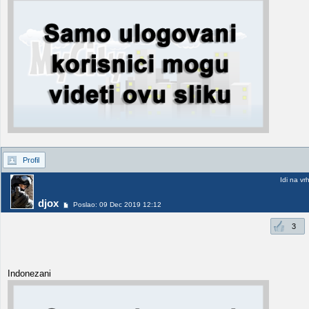
Profil
Idi na vr
djox
Poslao: 09 Dec 2019 12:12
3
Indonezani