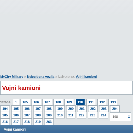
»
» Izdvojeno:
MyCity Military
Neborbena vozila
Vojni kamioni
Vojni kamioni
Strana:
1
185
186
187
188
189
190
191
192
193
194
195
196
197
198
199
200
201
202
203
204
205
206
207
208
209
210
211
212
213
214
215
190
216
217
218
219
263
Vojni kamioni