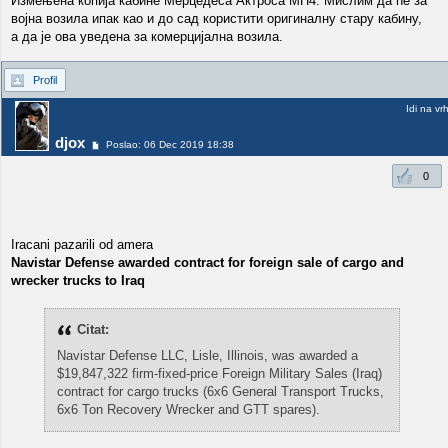
Измењена копија кабине Мерцедеса Актроса МП4. Мислим да ће за
војна возила ипак као и до сад користити оригиналну стару кабину,
а да је ова уведена за комерцијална возила.
Profil
Idi na vr
djox
Poslao: 06 Dec 2019 18:38
0
Iracani pazarili od amera
Navistar Defense awarded contract for foreign sale of cargo and
wrecker trucks to Iraq
Citat:
Navistar Defense LLC, Lisle, Illinois, was awarded a
$19,847,322 firm-fixed-price Foreign Military Sales (Iraq)
contract for cargo trucks (6x6 General Transport Trucks,
6x6 Ton Recovery Wrecker and GTT spares).