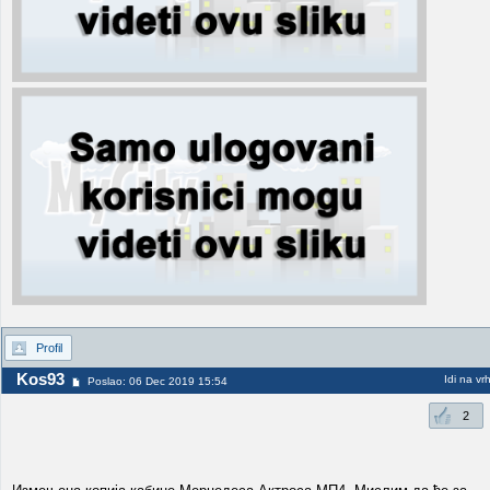
Profil
Kos93
Idi na vr
Poslao: 06 Dec 2019 15:54
2