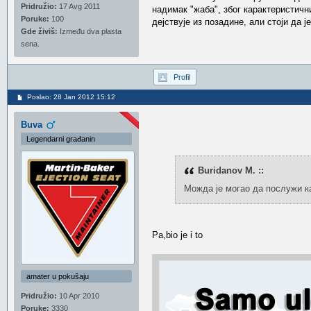
Pridružio:
17 Avg 2011
надимак "жаба", због карактеристичн
Poruke:
100
дејствује из позадине, али стоји да
Gde živiš:
Između dva plasta
sena.
Profil
Poslao: 28 Jan 2012 15:12
Buva
Legendarni građanin
Buridanov M. ::
Можда је могао да послужи ка
Pa,bio je i to
amater u pokušaju
Pridružio:
10 Apr 2010
Poruke:
3330