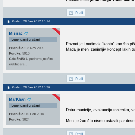
Profil
Poslao: 28 Jan 2012 15:14
Misirac
Legendarni građanin
Poznat je i nadimak "kanta" kao što piš
Pridružio:
03 Nov 2009
Mada je meni zanimljiv koncept lakih tr
Poruke:
5916
Gde živiš:
U podrumu,mučim
električara...
Profil
Poslao: 28 Jan 2012 15:36
MarKhan
Legendarni građanin
Dotur municije, evakuacija ranjenika,
Pridružio:
10 Feb 2010
Poruke:
3824
Meni je žao što nismo ostavili par dese
Profil