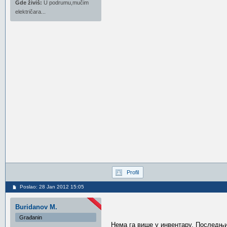
Gde živiš:
U podrumu,mučim
električara...
Profil
Poslao: 28 Jan 2012 15:05
Buridanov M.
Građanin
Нема га више у инвентару. Последњих 