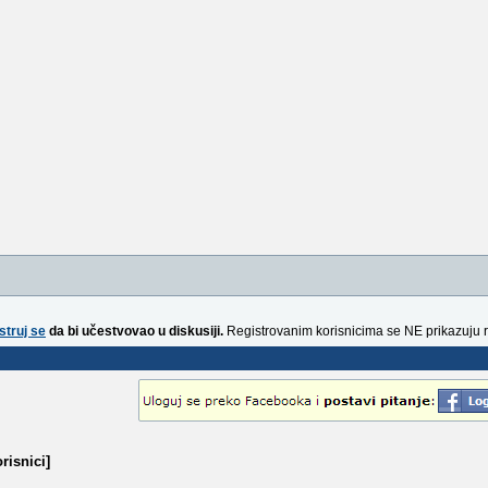
struj se
da bi učestvovao u diskusiji.
Registrovanim korisnicima se NE prikazuju 
risnici]