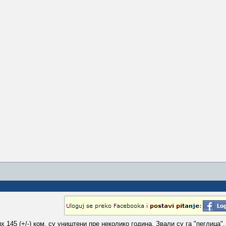
145 (+/-) ком. су уништени пре неколико година. Звали су га "пеглица",