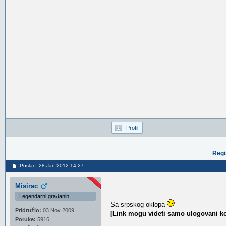
Profil
Regi
Poslao: 28 Jan 2012 14:27
Misirac
Legendarni građanin
Sa srpskog oklopa
Pridružio:
03 Nov 2009
[Link mogu videti samo ulogovani ko
Poruke:
5916