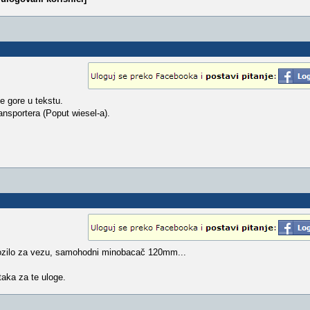
e gore u tekstu.
ansportera (Poput wiesel-a).
 vozilo za vezu, samohodni minobacač 120mm...
taka za te uloge.