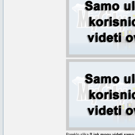
Poreklo slika
[Link mogu videti samo 