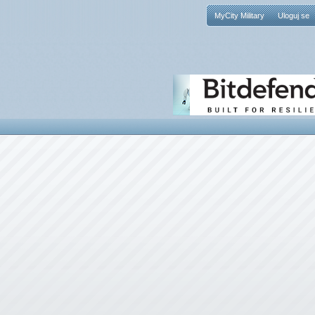
MyCity Military
Uloguj se