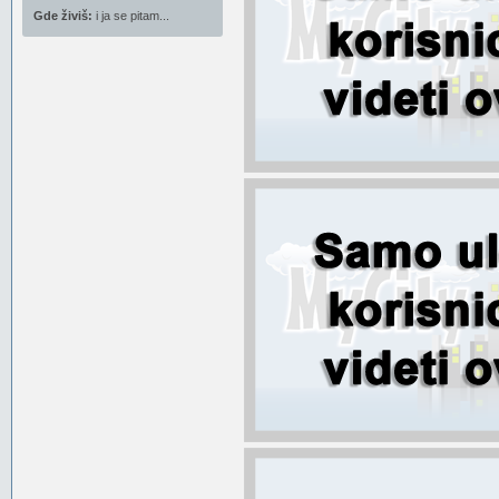
Gde živiš:
i ja se pitam...