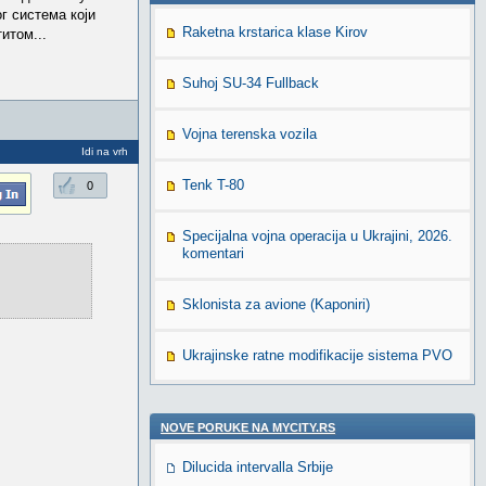
г система који
Raketna krstarica klase Kirov
итом...
Suhoj SU-34 Fullback
Vojna terenska vozila
Idi na vrh
Tenk T-80
0
Specijalna vojna operacija u Ukrajini, 2026.
komentari
Sklonista za avione (Kaponiri)
Ukrajinske ratne modifikacije sistema PVO
NOVE PORUKE NA MYCITY.RS
Dilucida intervalla Srbije