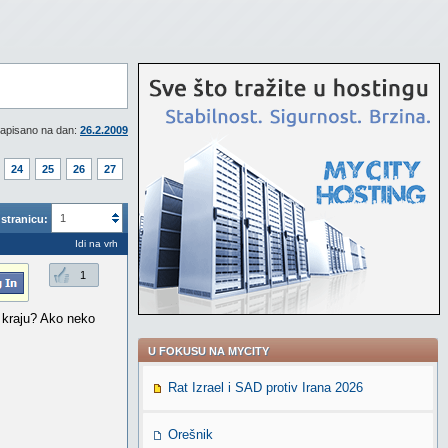
apisano na dan:
26.2.2009
24
25
26
27
1
stranicu:
Idi na vrh
1
a kraju? Ako neko
U FOKUSU NA MYCITY
Rat Izrael i SAD protiv Irana 2026
Orešnik