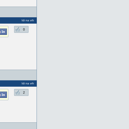
Idi na vrh
0
Idi na vrh
2