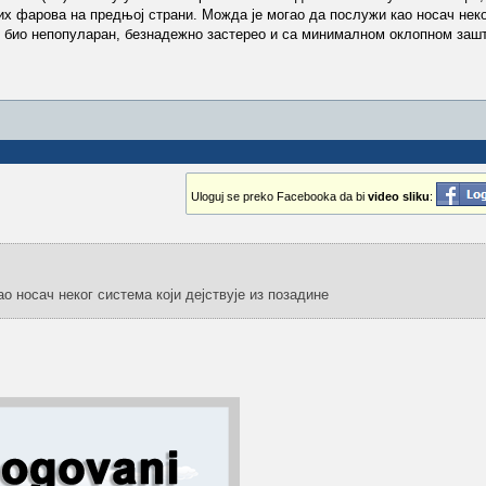
их фарова на предњој страни. Можда је могао да послужи као носач неко
 је био непопуларан, безнадежно застерео и са минималном оклопном зашт
Uloguj se preko Facebooka da bi
video sliku
:
о носач неког система који дејствује из позадине