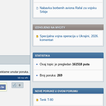
Nabavka borbenih aviona Rafal za vojsku
Srbije
IZDVOJENO NA MYCITY
Specijalna vojna operacija u Ukrajini, 2026.
komentari
STATISTIKA
Ovaj topic je pregledan
161518 puta
reklame unutar poruka.
Broj poruka:
269
Idi na vrh
0
NOVE PORUKE U OVOM FORUMU
Tenk T-80