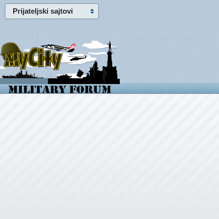
Prijateljski sajtovi