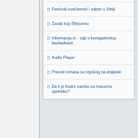
Festivali,svečanosti i sabori u Srbiji
Zanati koji (Ne)umiru
Informacija.rs - sajt o kompjuterskoj
bezbednosti
Audio Player
Prevod romana sa srpskog na engleski
Da li je linuks sazreo za masovnu
upotrebu?