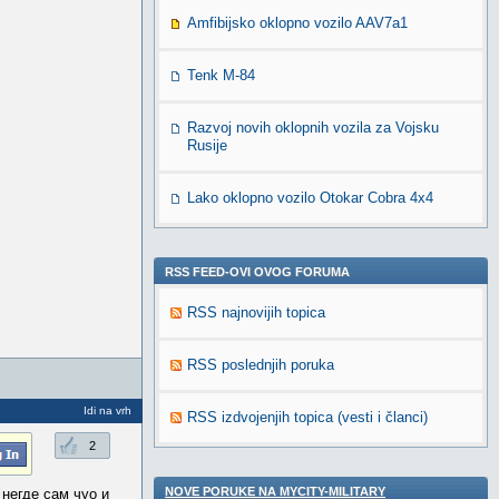
Amfibijsko oklopno vozilo AAV7a1
Tenk M-84
Razvoj novih oklopnih vozila za Vojsku
Rusije
Lako oklopno vozilo Otokar Cobra 4x4
RSS FEED-OVI OVOG FORUMA
RSS najnovijih topica
RSS poslednjih poruka
Idi na vrh
RSS izdvojenjih topica (vesti i članci)
2
NOVE PORUKE NA MYCITY-MILITARY
 негде сам чуо и