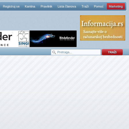
Registruj se
Kantina
Pravilnik
Lista članova
Traži
Pomoć
Marketing