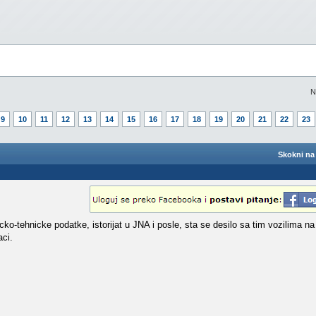
N
9
10
11
12
13
14
15
16
17
18
19
20
21
22
23
Skokni na 
cko-tehnicke podatke, istorijat u JNA i posle, sta se desilo sa tim vozilima n
aci.