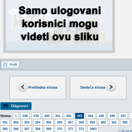
Profil
Prethodna strana
Sledeća strana
Odgovori
Strana:
1
338
339
340
341
342
343
344
345
346
347
351
352
353
354
355
356
357
358
359
360
361
362
365
366
367
368
369
370
371
372
1963
Idi na v