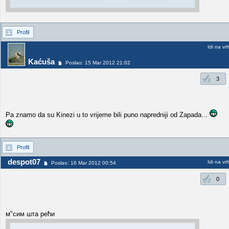
Profil
Idi na vr
Kaćuša
Poslao: 15 Mar 2012 21:02
3
Pa znamo da su Kinezi u to vrijeme bili puno napredniji od Zapada...
Profil
despot07
Idi na vr
Poslao: 16 Mar 2012 00:54
0
м"сим шта рећи