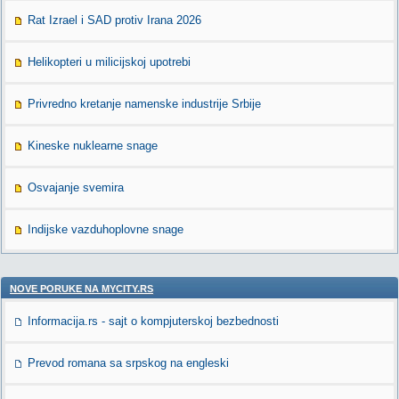
Rat Izrael i SAD protiv Irana 2026
Helikopteri u milicijskoj upotrebi
Privredno kretanje namenske industrije Srbije
Kineske nuklearne snage
Osvajanje svemira
Indijske vazduhoplovne snage
NOVE PORUKE NA MYCITY.RS
Informacija.rs - sajt o kompjuterskoj bezbednosti
Prevod romana sa srpskog na engleski