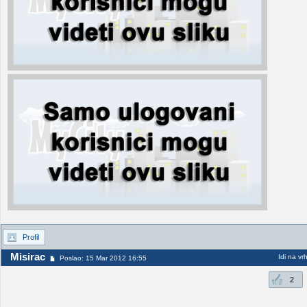
Profil
Misirac
Idi na vr
Poslao: 15 Mar 2012 16:55
2