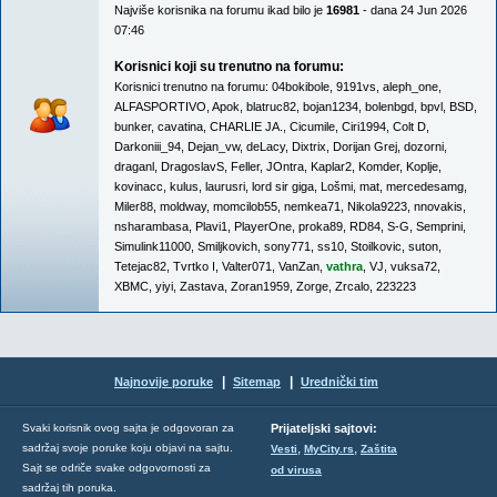
Najviše korisnika na forumu ikad bilo je
16981
- dana 24 Jun 2026
07:46
Korisnici koji su trenutno na forumu:
Korisnici trenutno na forumu:
04bokibole
,
9191vs
,
aleph_one
,
ALFASPORTIVO
,
Apok
,
blatruc82
,
bojan1234
,
bolenbgd
,
bpvl
,
BSD
,
bunker
,
cavatina
,
CHARLIE JA.
,
Cicumile
,
Ciri1994
,
Colt D
,
Darkoniii_94
,
Dejan_vw
,
deLacy
,
Dixtrix
,
Dorijan Grej
,
dozorni
,
draganl
,
DragoslavS
,
Feller
,
JOntra
,
Kaplar2
,
Komder
,
Koplje
,
kovinacc
,
kulus
,
laurusri
,
lord sir giga
,
Lošmi
,
mat
,
mercedesamg
,
Miler88
,
moldway
,
momcilob55
,
nemkea71
,
Nikola9223
,
nnovakis
,
nsharambasa
,
Plavi1
,
PlayerOne
,
proka89
,
RD84
,
S-G
,
Semprini
,
Simulink11000
,
Smiljkovich
,
sony771
,
ss10
,
Stoilkovic
,
suton
,
Tetejac82
,
Tvrtko I
,
Valter071
,
VanZan
,
vathra
,
VJ
,
vuksa72
,
XBMC
,
yiyi
,
Zastava
,
Zoran1959
,
Zorge
,
Zrcalo
,
223223
|
|
Najnovije poruke
Sitemap
Urednički tim
Svaki korisnik ovog sajta je odgovoran za
Prijateljski sajtovi:
,
,
sadržaj svoje poruke koju objavi na sajtu.
Vesti
MyCity.rs
Zaštita
Sajt se odriče svake odgovornosti za
od virusa
sadržaj tih poruka.