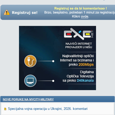
NOVE PORUKE NA MYCITY-MILITARY
Specijalna vojna operacija u Ukrajini, 2026. komentari