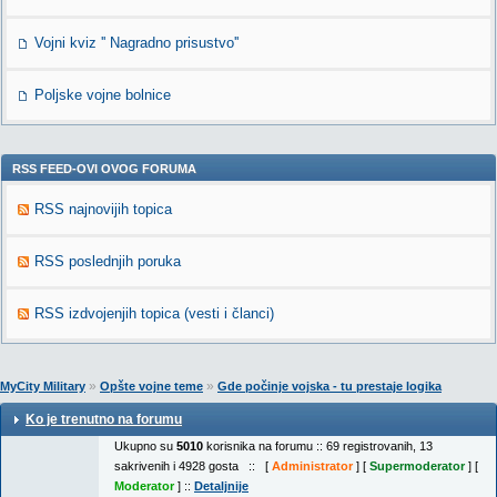
Vojni kviz '' Nagradno prisustvo''
Poljske vojne bolnice
RSS FEED-OVI OVOG FORUMA
RSS najnovijih topica
RSS poslednjih poruka
RSS izdvojenjih topica (vesti i članci)
»
»
MyCity Military
Opšte vojne teme
Gde počinje vojska - tu prestaje logika
Ko je trenutno na forumu
Ukupno su
5010
korisnika na forumu :: 69 registrovanih, 13
sakrivenih i 4928 gosta :: [
Administrator
] [
Supermoderator
] [
Moderator
] ::
Detaljnije