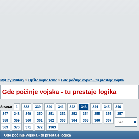
»
»
MyCity Military
Opšte vojne teme
Gde počinje vojska - tu prestaje logika
Gde počinje vojska - tu prestaje logika
Strana:
1
338
339
340
341
342
343
344
345
346
347
348
349
350
351
352
353
354
355
356
357
358
359
360
361
362
363
364
365
366
367
368
343
369
370
371
372
1963
Gde počinje vojska - tu prestaje logika