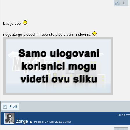
1
baš je cool
nego Zorge prevedi mi ovo što piše crvenim slovima
Profil
Idi na vr
Zorge
Poslao: 14 Mar 2012 18:53