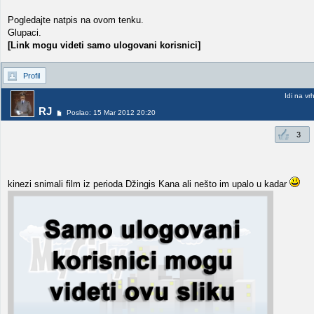
Pogledajte natpis na ovom tenku.
Glupaci.
[Link mogu videti samo ulogovani korisnici]
Profil
Idi na vr
RJ
Poslao: 15 Mar 2012 20:20
3
kinezi snimali film iz perioda Džingis Kana ali nešto im upalo u kadar