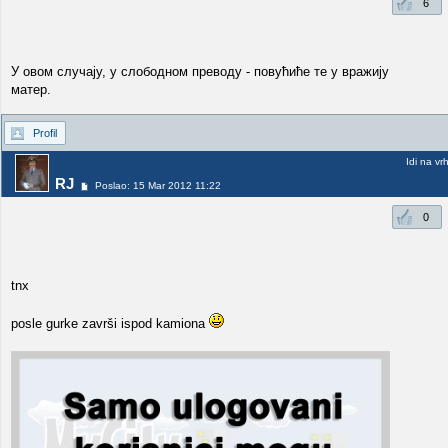
6
У овом случају, у слободном преводу - повућиће те у вражију
матер.
Profil
Idi na vr
RJ
Poslao: 15 Mar 2012 11:22
0
tnx
posle gurke završi ispod kamiona