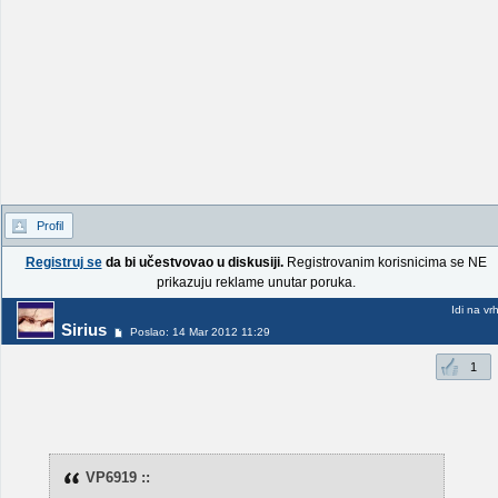
Profil
Registruj se
da bi učestvovao u diskusiji.
Registrovanim korisnicima se NE
prikazuju reklame unutar poruka.
Idi na vr
Sirius
Poslao: 14 Mar 2012 11:29
1
VP6919 ::