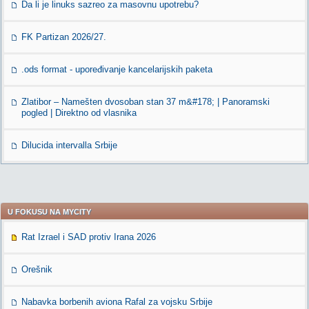
Da li je linuks sazreo za masovnu upotrebu?
FK Partizan 2026/27.
.ods format - upoređivanje kancelarijskih paketa
Zlatibor – Namešten dvosoban stan 37 m&#178; | Panoramski
pogled | Direktno od vlasnika
Dilucida intervalla Srbije
U FOKUSU NA MYCITY
Rat Izrael i SAD protiv Irana 2026
Orešnik
Nabavka borbenih aviona Rafal za vojsku Srbije