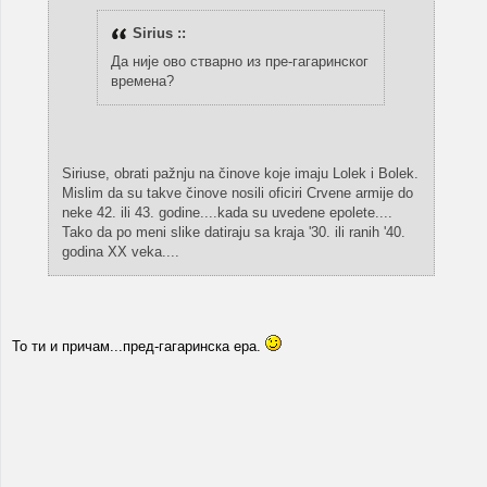
Sirius ::
Да није ово стварно из пре-гагаринског
времена?
Siriuse, obrati pažnju na činove koje imaju Lolek i Bolek.
Mislim da su takve činove nosili oficiri Crvene armije do
neke 42. ili 43. godine....kada su uvedene epolete....
Tako da po meni slike datiraju sa kraja '30. ili ranih '40.
godina XX veka....
То ти и причам...пред-гагаринска ера.