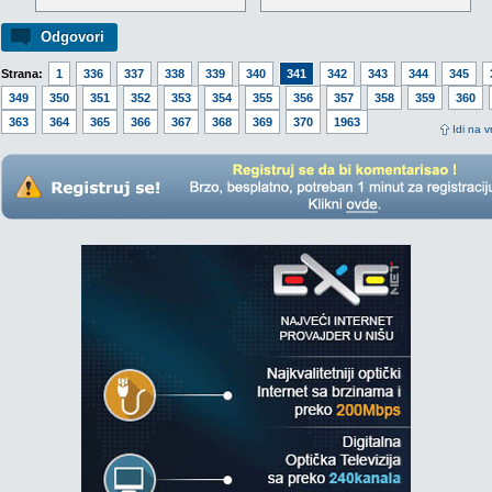
Odgovori
Strana:
1
336
337
338
339
340
341
342
343
344
345
349
350
351
352
353
354
355
356
357
358
359
360
363
364
365
366
367
368
369
370
1963
Idi na v