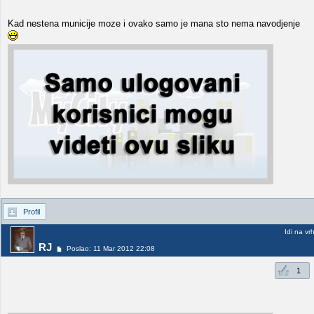
Kad nestena municije moze i ovako samo je mana sto nema navodjenje
Profil
Idi na vr
RJ
Poslao: 11 Mar 2012 22:08
1