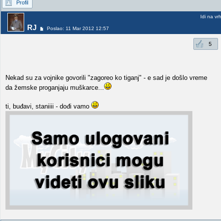
Profil
Idi na vr
RJ
Poslao: 11 Mar 2012 12:57
5
Nekad su za vojnike govorili "zagoreo ko tiganj" - e sad je došlo vreme
da žemske proganjaju muškarce...
ti, buđavi, staniiii - dođi vamo