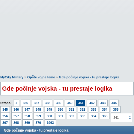
»
»
MyCity Military
Opšte vojne teme
Gde počinje vojska - tu prestaje logika
Gde počinje vojska - tu prestaje logika
Strana:
1
336
337
338
339
340
341
342
343
344
345
346
347
348
349
350
351
352
353
354
355
356
357
358
359
360
361
362
363
364
365
366
341
367
368
369
370
1963
Gde počinje vojska - tu prestaje logika