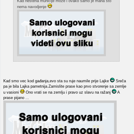
Kad nestena municije moze i ovako samo je mana sto
nema navodjenje
Kad smo vec kod gađanja,evo sta su ruje naumile prije Lajke
Sreča
pa je bila Lajka pametnija.Zamislite prase kao prvo stvorenje sa zemlje
u vasioni
Ono vrati se na zemlju i pravo uz slavu na ražanj
A
prase pijano ...