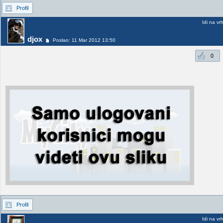
Profil
Idi na vr
djox
Poslao: 11 Mar 2012 13:50
0
Profil
Idi na vr