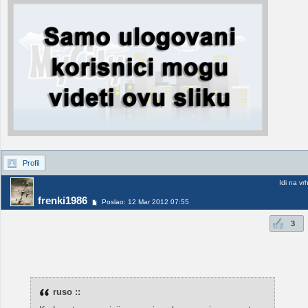
Profil
Idi na vr
frenki1986
Poslao: 12 Mar 2012 07:55
3
ruso ::