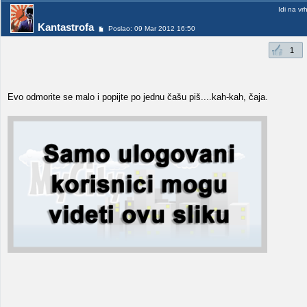
Idi na vr
Kantastrofa
Poslao: 09 Mar 2012 16:50
1
Evo odmorite se malo i popijte po jednu čašu piš....kah-kah, čaja.