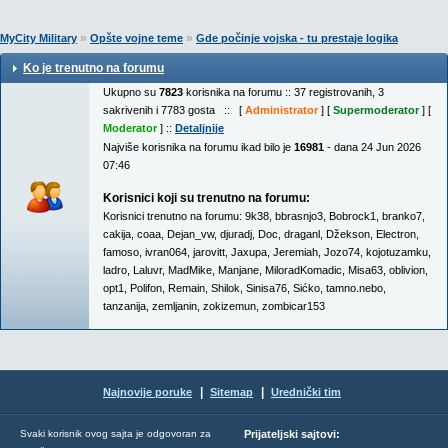
»
»
MyCity Military
Opšte vojne teme
Gde počinje vojska - tu prestaje logika
Ko je trenutno na forumu
Ukupno su
7823
korisnika na forumu :: 37 registrovanih, 3
sakrivenih i 7783 gosta :: [
Administrator
] [
Supermoderator
] [
Moderator
] ::
Detaljnije
Najviše korisnika na forumu ikad bilo je
16981
- dana 24 Jun 2026
07:46
Korisnici koji su trenutno na forumu:
Korisnici trenutno na forumu:
9k38
,
bbrasnjo3
,
Bobrock1
,
branko7
,
cakija
,
coaa
,
Dejan_vw
,
djuradj
,
Doc
,
draganl
,
Džekson
,
Electron
,
famoso
,
ivran064
,
jarovitt
,
Jaxupa
,
Jeremiah
,
Jozo74
,
kojotuzamku
,
ladro
,
Laluvr
,
MadMike
,
Manjane
,
MiloradKomadic
,
Misa63
,
oblivion
,
opt1
,
Polifon
,
Remain
,
Shilok
,
Sinisa76
,
Sićko
,
tamno.nebo
,
tanzanija
,
zemljanin
,
zokizemun
,
zombicar153
|
|
Najnovije poruke
Sitemap
Urednički tim
Svaki korisnik ovog sajta je odgovoran za
Prijateljski sajtovi: