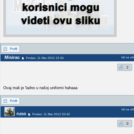
Profil
Misirac
Idi na vr
Poslao: 11 Mar 2012 15:34
2
Ovaj mali je 'ladno u našoj uniformi hahaaa
Profil
Idi na vr
ruso
Poslao: 11 Mar 2012 20:42
0