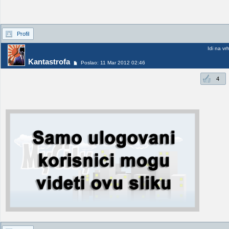
Profil
Idi na vr
Kantastrofa
Poslao: 11 Mar 2012 02:46
4