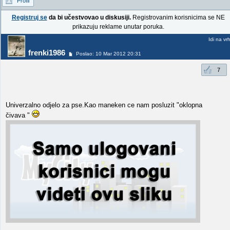
Profil
Registruj se
da bi učestvovao u diskusiji.
Registrovanim korisnicima se NE
prikazuju reklame unutar poruka.
Idi na vr
frenki1986
Poslao: 10 Mar 2012 20:31
7
Univerzalno odjelo za pse.Kao maneken ce nam posluzit "oklopna
čivava "