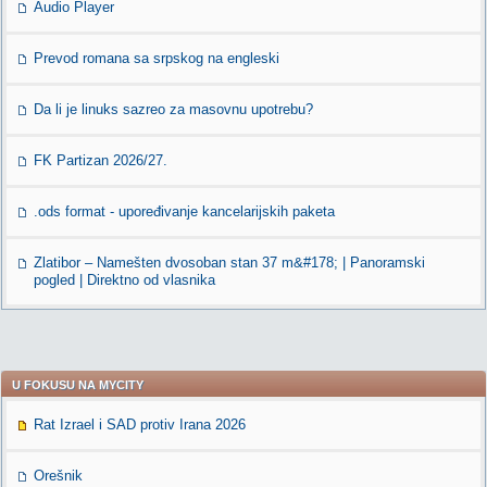
Audio Player
Prevod romana sa srpskog na engleski
Da li je linuks sazreo za masovnu upotrebu?
FK Partizan 2026/27.
.ods format - upoređivanje kancelarijskih paketa
Zlatibor – Namešten dvosoban stan 37 m&#178; | Panoramski
pogled | Direktno od vlasnika
U FOKUSU NA MYCITY
Rat Izrael i SAD protiv Irana 2026
Orešnik