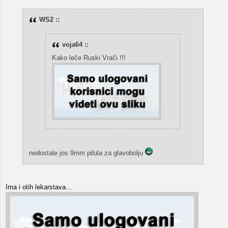
WS2 ::
voja64 ::
Kako leče Ruski Vrači !!!
nedostale jos 9mm pilula za glavobolju
Ima i otih lekarstava...