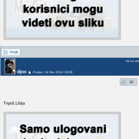
Profil
Idi na vr
djox
Poslao: 14 Nov 2014 19:08
10
Tripoli,Libija