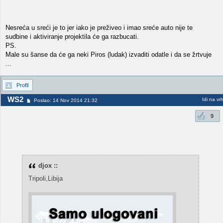
Nesreća u sreći je to jer iako je preživeo i imao sreće auto nije te
sudbine i aktiviranje projektila će ga razbucati.
PS.
Male su šanse da će ga neki Piros (ludak) izvaditi odatle i da se žrtvuje
...
Profil
WS2
Idi na vr
Poslao: 14 Nov 2014 21:32
9
djox ::
Tripoli,Libija