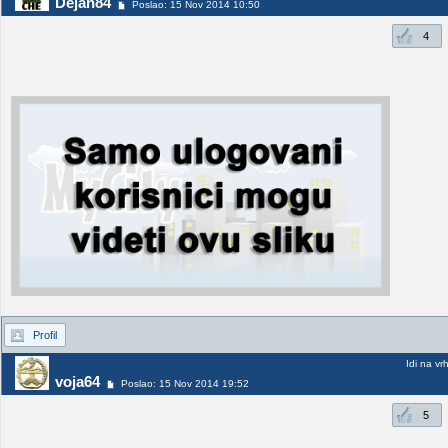
Dejan84
Poslao: 15 Nov 2014 10:50
4
Profil
Idi na vr
voja64
Poslao: 15 Nov 2014 19:52
5