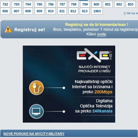
792
793
794
795
796
797
798
799
800
801
802
803
806
807
808
809
810
811
812
813
1963
Idi na v
NOVE PORUKE NA MYCITY-MILITARY