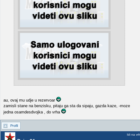
au, ovaj mu udje u rezervoar
zamisli stane na benzisku, pitaju ga sta da sipaju, gazda kaze, -moze
jedna osamdesdvojka , do vrha
Profil
Idi na vr