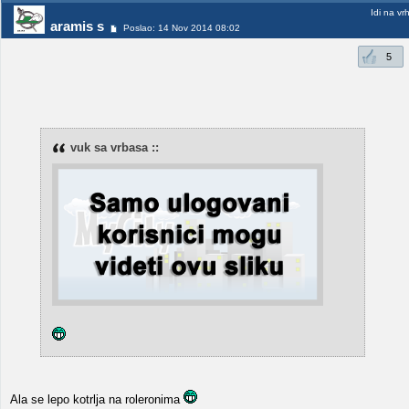
Idi na vr
aramis s
Poslao: 14 Nov 2014 08:02
5
vuk sa vrbasa ::
Ala se lepo kotrlja na roleronima