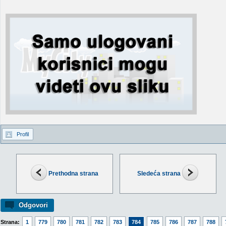
Profil
Prethodna strana
Sledeća strana
Odgovori
Strana:
1
779
780
781
782
783
784
785
786
787
788