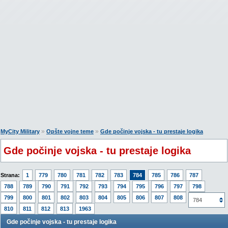
»
»
MyCity Military
Opšte vojne teme
Gde počinje vojska - tu prestaje logika
Gde počinje vojska - tu prestaje logika
Strana:
1
779
780
781
782
783
784
785
786
787
788
789
790
791
792
793
794
795
796
797
798
799
800
801
802
803
804
805
806
807
808
809
784
810
811
812
813
1963
Gde počinje vojska - tu prestaje logika