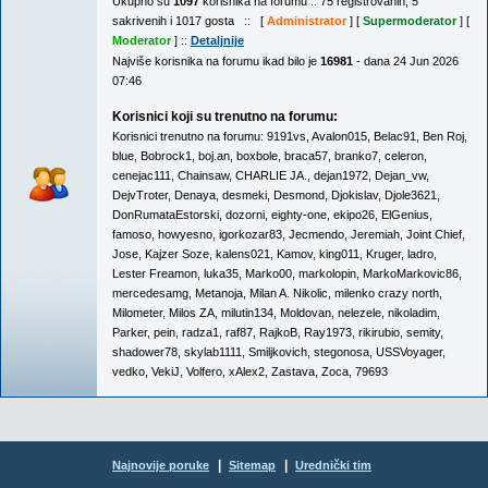
Ukupno su
1097
korisnika na forumu :: 75 registrovanih, 5
sakrivenih i 1017 gosta :: [
Administrator
] [
Supermoderator
] [
Moderator
] ::
Detaljnije
Najviše korisnika na forumu ikad bilo je
16981
- dana 24 Jun 2026
07:46
Korisnici koji su trenutno na forumu:
Korisnici trenutno na forumu:
9191vs
,
Avalon015
,
Belac91
,
Ben Roj
,
blue
,
Bobrock1
,
boj.an
,
boxbole
,
braca57
,
branko7
,
celeron
,
cenejac111
,
Chainsaw
,
CHARLIE JA.
,
dejan1972
,
Dejan_vw
,
DejvTroter
,
Denaya
,
desmeki
,
Desmond
,
Djokislav
,
Djole3621
,
DonRumataEstorski
,
dozorni
,
eighty-one
,
ekipo26
,
ElGenius
,
famoso
,
howyesno
,
igorkozar83
,
Jecmendo
,
Jeremiah
,
Joint Chief
,
Jose
,
Kajzer Soze
,
kalens021
,
Kamov
,
king011
,
Kruger
,
ladro
,
Lester Freamon
,
luka35
,
Marko00
,
markolopin
,
MarkoMarkovic86
,
mercedesamg
,
Metanoja
,
Milan A. Nikolic
,
milenko crazy north
,
Milometer
,
Milos ZA
,
milutin134
,
Moldovan
,
nelezele
,
nikoladim
,
Parker
,
pein
,
radza1
,
raf87
,
RajkoB
,
Ray1973
,
rikirubio
,
semity
,
shadower78
,
skylab1111
,
Smiljkovich
,
stegonosa
,
USSVoyager
,
vedko
,
VekiJ
,
Volfero
,
xAlex2
,
Zastava
,
Zoca
,
79693
|
|
Najnovije poruke
Sitemap
Urednički tim