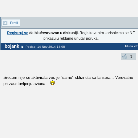
Profil
Registruj se
da bi učestvovao u diskusiji.
Registrovanim korisnicima se NE
prikazuju reklame unutar poruka.
bojank
Idi na vr
Poslao: 14 Nov 2014 14:08
3
Srecom nije se aktivirala vec je "samo" skliznula sa lansera... Verovatno
pri zaustavljenju aviona...