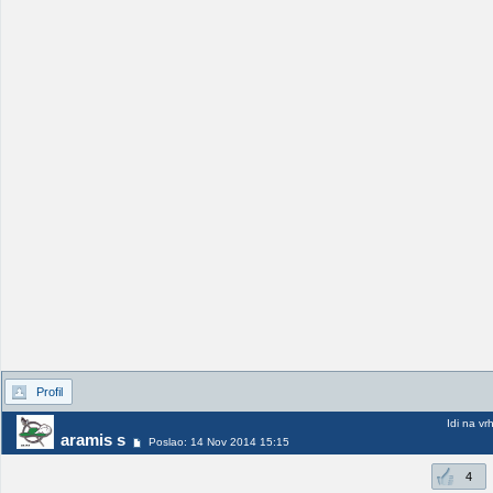
Profil
Idi na vr
aramis s
Poslao: 14 Nov 2014 15:15
4