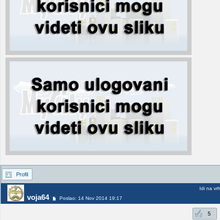
Profil
Idi na vr
voja64
Poslao: 14 Nov 2014 19:17
5