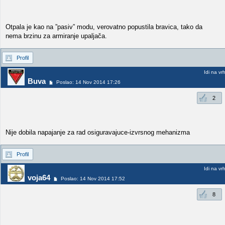
Otpala je kao na ”pasiv” modu, verovatno popustila bravica, tako da
nema brzinu za armiranje upaljača.
Profil
Idi na vr
Buva
Poslao: 14 Nov 2014 17:26
2
Nije dobila napajanje za rad osiguravajuce-izvrsnog mehanizma
Profil
Idi na vr
voja64
Poslao: 14 Nov 2014 17:52
8