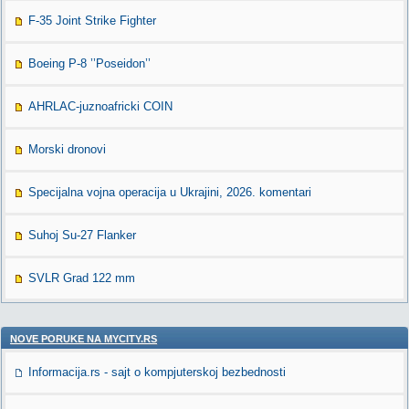
F-35 Joint Strike Fighter
Boeing P-8 ’’Poseidon’’
AHRLAC-juznoafricki COIN
Morski dronovi
Specijalna vojna operacija u Ukrajini, 2026. komentari
Suhoj Su-27 Flanker
SVLR Grad 122 mm
NOVE PORUKE NA MYCITY.RS
Informacija.rs - sajt o kompjuterskoj bezbednosti