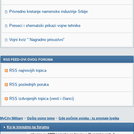
Privredno kretanje namenske industrije Srbije
Preseci i shematski prikazi vojne tehnike
Vojni kviz '' Nagradno prisustvo''
RSS FEED-OVI OVOG FORUMA
RSS najnovijih topica
RSS poslednjih poruka
RSS izdvojenjih topica (vesti i članci)
»
»
MyCity Military
Opšte vojne teme
Gde počinje vojska - tu prestaje logika
Ko je trenutno na forumu