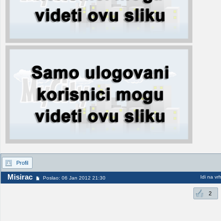
Profil
Misirac
Idi na vr
Poslao: 06 Jan 2012 21:30
2