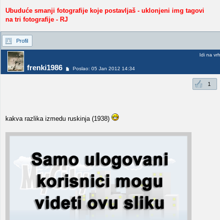
Ubuduće smanji fotografije koje postavljaš - uklonjeni img tagovi
na tri fotografije - RJ
Profil
Idi na vr
frenki1986
Poslao: 05 Jan 2012 14:34
1
kakva razlika izmedu ruskinja (1938)