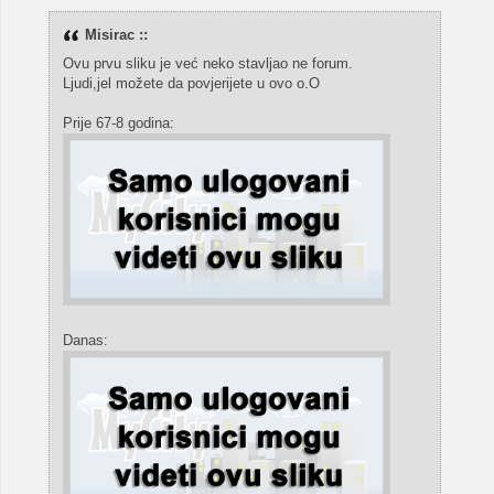
Misirac ::
Ovu prvu sliku je već neko stavljao ne forum.
Ljudi,jel možete da povjerijete u ovo o.O
Prije 67-8 godina:
Danas: