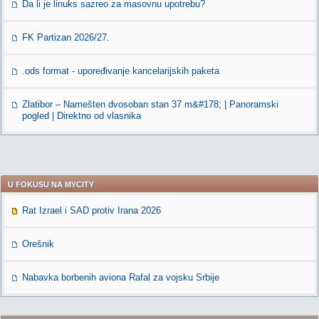
Da li je linuks sazreo za masovnu upotrebu?
FK Partizan 2026/27.
.ods format - upoređivanje kancelarijskih paketa
Zlatibor – Namešten dvosoban stan 37 m&#178; | Panoramski
pogled | Direktno od vlasnika
U FOKUSU NA MYCITY
Rat Izrael i SAD protiv Irana 2026
Orešnik
Nabavka borbenih aviona Rafal za vojsku Srbije