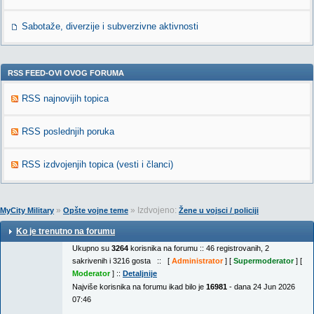
Sabotaže, diverzije i subverzivne aktivnosti
RSS FEED-OVI OVOG FORUMA
RSS najnovijih topica
RSS poslednjih poruka
RSS izdvojenjih topica (vesti i članci)
»
» Izdvojeno:
MyCity Military
Opšte vojne teme
Žene u vojsci / policiji
Ko je trenutno na forumu
Ukupno su
3264
korisnika na forumu :: 46 registrovanih, 2
sakrivenih i 3216 gosta :: [
Administrator
] [
Supermoderator
] [
Moderator
] ::
Detaljnije
Najviše korisnika na forumu ikad bilo je
16981
- dana 24 Jun 2026
07:46