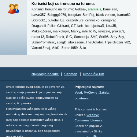
Korisnici koji su trenutno na forumu:
Korisnici trenutno na forumu:
Aleksa-
,
aramis s
,
Bane san
,
bavar357
,
Bbbggg1979
,
bbogdan
,
Ben Roj
,
black venom
,
blatruc82
,
Bobrock1
,
bukefal
,
BZ
,
crazydkure
,
crnirocko
,
crnogorac
,
Draganeli
,
Feller
,
Giskard
,
GT
,
larix
,
lcc
,
LjubisaR
,
luka35
,
MaksicZoran
,
markolopin
,
Marky
,
mile.ilic75
,
nelezele
,
proka89
,
raster12
,
Rebel Frank
,
S-G
,
Semberija
,
SMF
,
Srki98
,
Srky Boy
,
StalniPromatrač
,
stingD
,
stokssone
,
TheDictator
,
Trpe Grozni
,
v82
,
Vatreni Zmaj
,
VekiJ
,
Zoran1959
,
Šule
|
|
Najnovije poruke
Sitemap
Urednički tim
Svaki korisnik ovog sajta je odgovoran za
Prijateljski sajtovi:
,
,
sadržaj svoje poruke koju objavi na sajtu.
Vesti
MyCity.rs
Zaštita
Sajt se odriče svake odgovornosti za
od virusa
sadržaj tih poruka.
Postavljanjem vaše poruke ili vašeg
This content is licensed
autorskog dela na ovaj sajt, saglasni ste da
under a
Creative
ovaj sajt postaje distributer vašeg dela, i
Commons License
.
odričete se mogućnosti njegovog
Based on phpBB 2,
povlačenja ili brisanja, bez saglasnosti
translated by Simke,
uprave sajta.