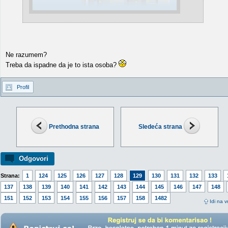
Ne razumem?
Treba da ispadne da je to ista osoba?
Profil
Prethodna strana
Sledeća strana
Odgovori
Strana:
1
124
125
126
127
128
129
130
131
132
133
137
138
139
140
141
142
143
144
145
146
147
148
151
152
153
154
155
156
157
158
1482
Idi na v