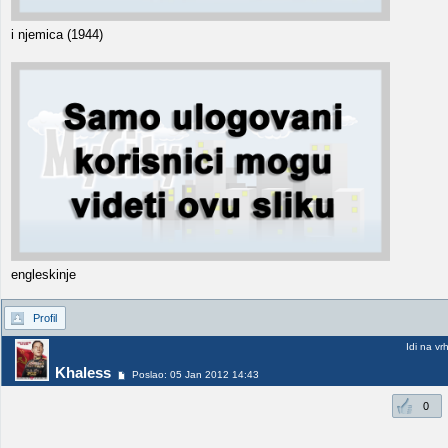
i njemica (1944)
engleskinje
Profil
Idi na vr
Khaless
Poslao: 05 Jan 2012 14:43
0