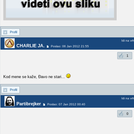
Profil
Idi na vr
CHARLIE JA.
Poslao: 06 Jan 2012 21:55
1
Kod mene se kaže, Đavo ne stari...
Profil
Idi na vr
Partibrejker
Poslao: 07 Jan 2012 00:40
0