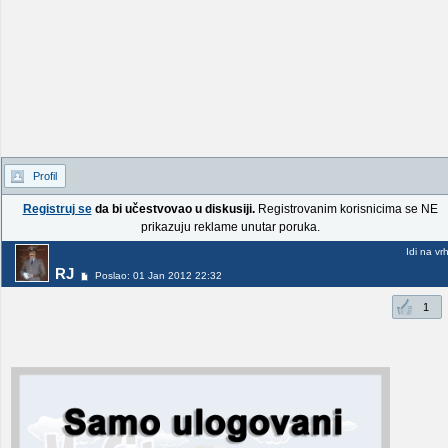
Profil
Registruj se
da bi učestvovao u diskusiji.
Registrovanim korisnicima se NE
prikazuju reklame unutar poruka.
Idi na vr
RJ
Poslao: 01 Jan 2012 22:32
1