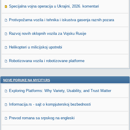
Specijalna vojna operacija u Ukrajini, 2026. komentari
Protivpožarna vozila i tehnika i iskustva gasenja raznih pozara
Razvoj novih oklopnih vozila za Vojsku Rusije
Helikopteri u milicijskoj upotrebi
Robotizovana vozila i robotizovane platforme
NOVE PORUKE NA MYCITY.RS
Exploring Platforms: Why Variety, Usability, and Trust Matter
Informacija.rs - sajt o kompjuterskoj bezbednosti
Prevod romana sa srpskog na engleski