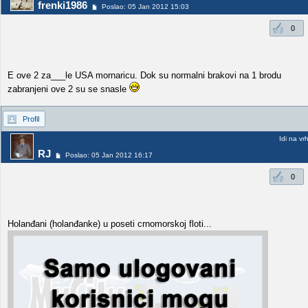
frenki1986
Poslao: 05 Jan 2012 15:03
0
E ove 2 za___le USA mornaricu. Dok su normalni brakovi na 1 brodu
zabranjeni ove 2 su se snasle
Profil
Idi na vr
RJ
Poslao: 05 Jan 2012 16:17
0
Holanđani (holanđanke) u poseti crnomorskoj floti...