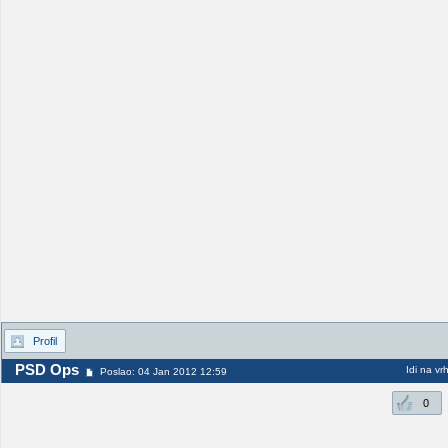
Profil
PSD Ops
Idi na vr
Poslao: 04 Jan 2012 12:59
0