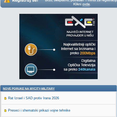
NOVE PORUKE NA MYCITY-MILITARY
Rat Izrael i SAD protiv Irana 2026
Preseci i shematski prikazi vojne tehnike