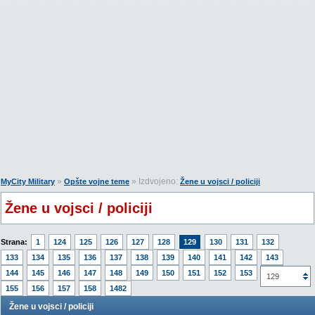
»
» Izdvojeno:
MyCity Military
Opšte vojne teme
Žene u vojsci / policiji
Žene u vojsci / policiji
Strana:
1
124
125
126
127
128
129
130
131
132
133
134
135
136
137
138
139
140
141
142
143
144
145
146
147
148
149
150
151
152
153
154
129
155
156
157
158
1482
Žene u vojsci / policiji