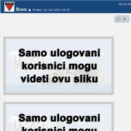
Idi na vr
Buva
Poslao: 01 Jan 2012 22:15
0